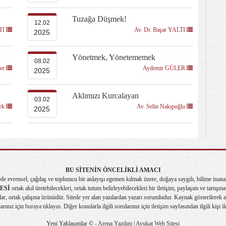
Tuzağa Düşmek!
12.02
LTI
Av. Dr. Başar YALTI
2025
Yönetmek, Yönetememek
08.02
zer
Aydemir GÜLER
2025
Aklımızı Kurcalayan
03.02
rek
Av. Selin Nakıpoğlu
2025
BU SİTENİN ÖNCELİKLİ AMACI
de evrensel, çağdaş ve toplumcu bir anlayışı egemen kılmak üzere, doğaya saygılı, bilime inana
ESİ
ortak akıl üretebilecekleri, ortak tutum belirleyebilecekleri bir iletişim, paylaşım ve tartış
r, ortak çalışma ürünüdür. Sitede yer alan yazılardan yazarı sorumludur. Kaynak gösterilerek alı
larınız için
buraya tıklayın
. Diğer konularla ilgili sorularınız için
iletişim
sayfasından ilgili kişi il
Yeni Yaklaşımlar © -
Arena Yazılım | Avukat Web Sitesi