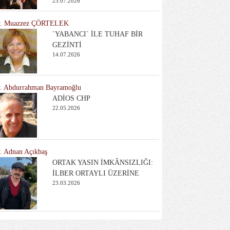
23.07.2026
. Muazzez ÇÖRTELEK
`YABANCI` İLE TUHAF BİR
GEZİNTİ
14.07.2026
. Abdurrahman Bayramoğlu
ADİOS CHP
22.05.2026
. Adnan Açıkbaş
ORTAK YASIN İMKÂNSIZLIĞI:
İLBER ORTAYLI ÜZERİNE
23.03.2026