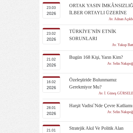
ORTAK YASIN İMKÂNSIZLIĞ
23.03
İLBER ORTAYLI ÜZERİNE
2026
Av. Adnan Açık
TÜRKİYE`NİN ETNİK
23.02
SORUNLARI
2026
Av. Yakup Bat
Bugün 168 Kişi, Yarın Kim?
21.02
Av. Selin Nakıpo
2026
Özeleştiride Bulunmamız
16.02
Gerekmiyor Mu?
2026
Av. İ. Güneş GÜRSEL
Harşit Vadisi`nde Çevre Katliamı
28.01
Av. Selin Nakıpo
2026
Stratejik Akıl Ve Politik Alan
21.01