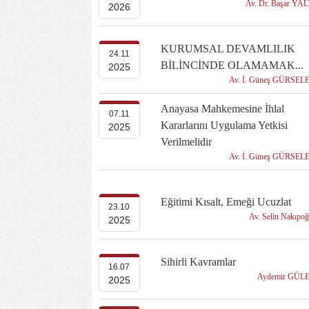
Av. Dr. Başar YA
2026
KURUMSAL DEVAMLILIK
24.11
BİLİNCİNDE OLAMAMAK...
2025
Av. İ. Güneş GÜRSEL
Anayasa Mahkemesine İhlal
07.11
Kararlarını Uygulama Yetkisi
2025
Verilmelidir
Av. İ. Güneş GÜRSEL
Eğitimi Kısalt, Emeği Ucuzlat
23.10
Av. Selin Nakıpo
2025
Sihirli Kavramlar
16.07
Aydemir GÜL
2025