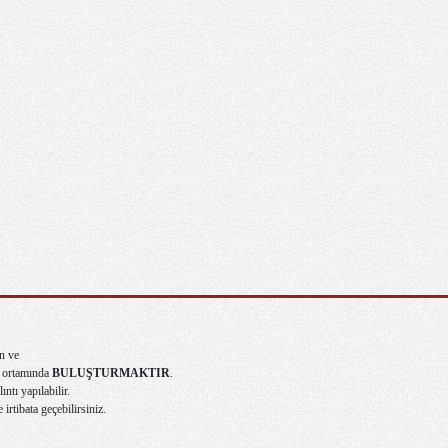
n ve
ma ortamında
BULUŞTURMAKTIR
.
ntı yapılabilir.
e irtibata geçebilirsiniz.