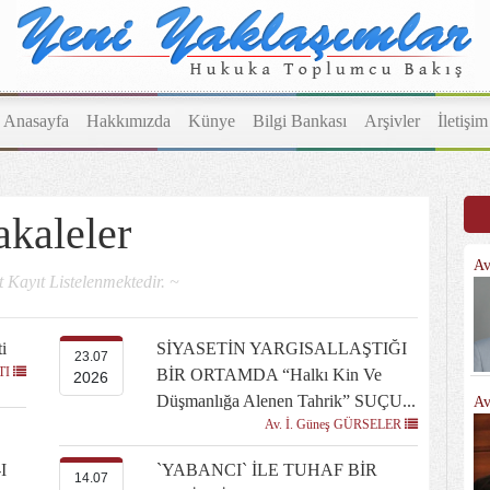
Anasayfa
Hakkımızda
Künye
Bilgi Bankası
Arşivler
İletişim
kaleler
Av
 Kayıt Listelenmektedir. ~
i
SİYASETİN YARGISALLAŞTIĞI
23.07
LTI
BİR ORTAMDA “halkı Kin Ve
2026
Düşmanlığa Alenen Tahrik” SUÇU...
Av
Av. İ. Güneş GÜRSELER
I
`YABANCI` İLE TUHAF BİR
14.07