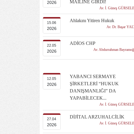
MAİLİNE GİRDİ!
2026
Av. İ. Güneş GÜRSEL
Ahlakını Yitiren Hukuk
15.06
Av. Dr. Başar YA
2026
ADİOS CHP
22.05
Av. Abdurrahman Bayramo
2026
YABANCI SERMAYE
12.05
ŞİRKETLERİ “HUKUK
2026
DANIŞMANLIĞI” DA
YAPABİLECEK...
Av. İ. Güneş GÜRSEL
DİJİTAL ARZUHALCİLİK
27.04
Av. İ. Güneş GÜRSEL
2026