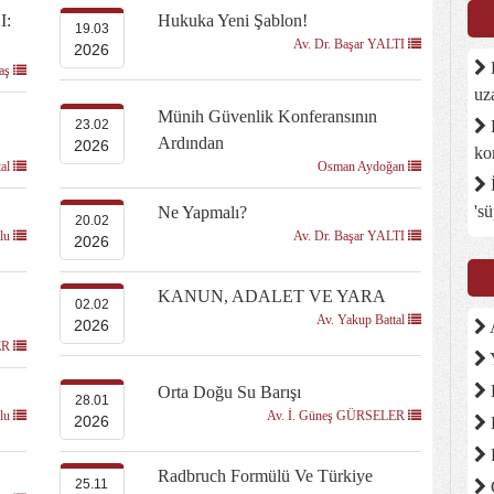
I:
Hukuka Yeni Şablon!
19.03
Av. Dr. Başar YALTI
2026
D
baş
uz
Münih Güvenlik Konferansının
B
23.02
Ardından
2026
ko
tal
Osman Aydoğan
İ
's
Ne Yapmalı?
20.02
ğlu
Av. Dr. Başar YALTI
2026
KANUN, ADALET VE YARA
02.02
Av. Yakup Battal
2026
A
ER
Orta Doğu Su Barışı
28.01
ğlu
Av. İ. Güneş GÜRSELER
2026
Radbruch Formülü Ve Türkiye
25.11