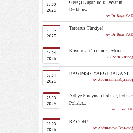
Gereği Düşünüldü: Davanın
28.06
Reddine...
2025
Av. Dr. Başar YA
Terörsüz Türkiye!
23.05
Av. Dr. Başar YA
2025
Kavramları Tersine Çevirmek
14.04
Av. Selin Nakıpo
2025
BAĞIMSIZ YARGI BAKANI
07.04
Av. Abdurrahman Bayramo
2025
Adliye Sarayında Polisler, Polisler
25.03
Polisler...
2025
Av. Fikret İL
RACON!
18.03
Av. Abdurrahman Bayramo
2025