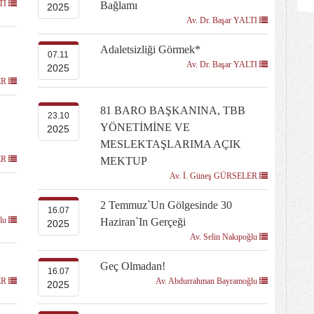
LTI
Bağlamı
2025
Av. Dr. Başar YALTI
Adaletsizliği Görmek*
07.11
Av. Dr. Başar YALTI
2025
ER
81 BARO BAŞKANINA, TBB
23.10
YÖNETİMİNE VE
2025
MESLEKTAŞLARIMA AÇIK
ER
MEKTUP
Av. İ. Güneş GÜRSELER
2 Temmuz`un Gölgesinde 30
16.07
ğlu
Haziran`ın Gerçeği
2025
Av. Selin Nakıpoğlu
Geç Olmadan!
16.07
ER
Av. Abdurrahman Bayramoğlu
2025