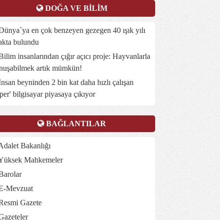
DOĞA VE BİLİM
ünya`ya en çok benzeyen gezegen 40 ışık yılı
akta bulundu
ilim insanlarından çığır açıcı proje: Hayvanlarla
nuşabilmek artık mümkün!
nsan beyninden 2 bin kat daha hızlı çalışan
üper' bilgisayar piyasaya çıkıyor
BAĞLANTILAR
dalet Bakanlığı
Yüksek Mahkemeler
Barolar
E-Mevzuat
Resmi Gazete
Gazeteler