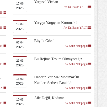
Yargısal Vicdan
17.06
Av. Dr. Başar YALTI
2025
LTI
Yargıyı Yargıçtan Korumak!
14.04
LTI
Av. Dr. Başar YALTI
2025
Büyük Gözaltı
07.04
ğlu
Av. Selin Nakıpoğlu
2025
Bu Rejime Teslim Olmayacağız
25.03
ğlu
Av. Selin Nakıpoğlu
2025
,
Haberin Var Mı? Madımak`ın
18.03
Katilleri Serbest Bırakıldı
2025
KİZ
Av. Selin Nakıpoğlu
Aile Değil, Kadınız
10.03
ğlu
Av. Selin Nakıpoğlu
2025