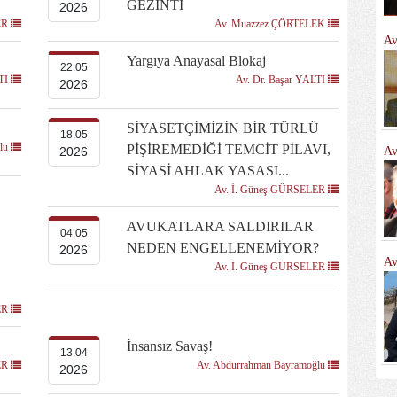
GEZİNTİ
2026
ER
Av. Muazzez ÇÖRTELEK
Av
Yargıya Anayasal Blokaj
22.05
LTI
Av. Dr. Başar YALTI
2026
SİYASETÇİMİZİN BİR TÜRLÜ
18.05
ğlu
PİŞİREMEDİĞİ TEMCİT PİLAVI,
Av
2026
SİYASİ AHLAK YASASI...
Av. İ. Güneş GÜRSELER
AVUKATLARA SALDIRILAR
04.05
NEDEN ENGELLENEMİYOR?
2026
Av
Av. İ. Güneş GÜRSELER
ER
İnsansız Savaş!
13.04
ER
Av. Abdurrahman Bayramoğlu
2026