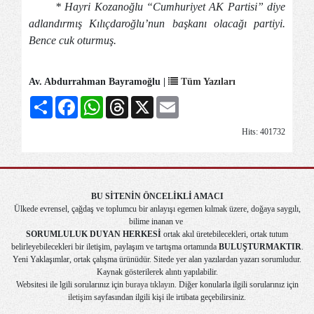
* Hayri Kozanoğlu “Cumhuriyet AK Partisi” diye
adlandırmış Kılıçdaroğlu’nun başkanı olacağı partiyi.
Bence cuk oturmuş.
Av. Abdurrahman Bayramoğlu |
Tüm Yazıları
Share
Facebook
WhatsApp
Threads
X
Email
Hits: 401732
BU SİTENİN ÖNCELİKLİ AMACI
Ülkede evrensel, çağdaş ve toplumcu bir anlayışı egemen kılmak üzere, doğaya saygılı,
bilime inanan ve
SORUMLULUK DUYAN HERKESİ
ortak akıl üretebilecekleri, ortak tutum
belirleyebilecekleri bir iletişim, paylaşım ve tartışma ortamında
BULUŞTURMAKTIR
.
Yeni Yaklaşımlar, ortak çalışma ürünüdür. Sitede yer alan yazılardan yazarı sorumludur.
Kaynak gösterilerek alıntı yapılabilir.
Websitesi ile lgili sorularınız için
buraya tıklayın
. Diğer konularla ilgili sorularınız için
iletişim
sayfasından ilgili kişi ile irtibata geçebilirsiniz.