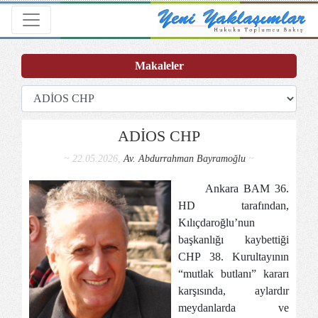
Toggle navigation
Makaleler
ADİOS CHP
~ 22.05.2026,
Av. Abdurrahman Bayramoğlu
~
Ankara BAM 36.
HD tarafından,
Kılıçdaroğlu’nun
başkanlığı kaybettiği
CHP 38. Kurultayının
“mutlak butlanı” kararı
karşısında, aylardır
meydanlarda ve