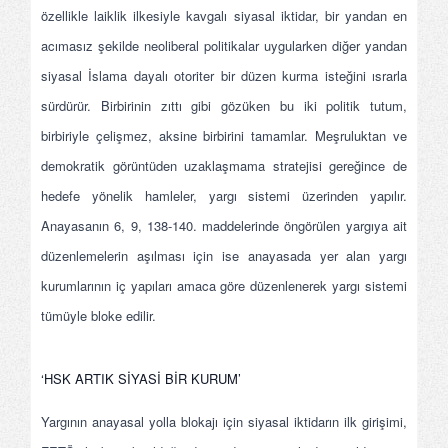
özellikle laiklik ilkesiyle kavgalı siyasal iktidar, bir yandan en
acımasız şekilde neoliberal politikalar uygularken diğer yandan
siyasal İslama dayalı otoriter bir düzen kurma isteğini ısrarla
sürdürür. Birbirinin zıttı gibi gözüken bu iki politik tutum,
birbiriyle çelişmez, aksine birbirini tamamlar. Meşruluktan ve
demokratik görüntüden uzaklaşmama stratejisi gereğince de
hedefe yönelik hamleler, yargı sistemi üzerinden yapılır.
Anayasanın 6, 9, 138-140. maddelerinde öngörülen yargıya ait
düzenlemelerin aşılması için ise anayasada yer alan yargı
kurumlarının iç yapıları amaca göre düzenlenerek yargı sistemi
tümüyle bloke edilir.
‘HSK ARTIK SİYASİ BİR KURUM’
Yargının anayasal yolla blokajı için siyasal iktidarın ilk girişimi,