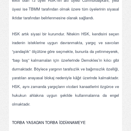
etkili olan 13 üyeli HSK’nin altı üyesi Cumhurbaşkanı, yedi
üyesi ise TBMM tarafından olmak üzere tüm üyelerinin siyasal
iktidar tarafından belirlenmesine olanak sağlandı.
HSK artık siyasi bir kurumdur. Nitekim HSK, kendisini seçen
iradenin isteklerine uygun davranmakta, yargıç ve savcıları
“yandaşlık” ölçütüne göre seçmekte, bununla da yetinmeyerek,
“başı boş” kalmamaları için üzerlerinde Demokles’in kılıcı gibi
durmaktadır. Böylece yargının tarafsızlık ve bağımsızlık özelliği,
yaratılan anayasal blokaj nedeniyle kâğıt üzerinde kalmaktadır.
HSK, aynı zamanda yargıçların vicdani kanaatlerini özgürce ve
hukukun ahlakına uygun şekilde kullanmalarına da engel
olmaktadır.
TORBA YASADAN TORBA İDDİANAMEYE