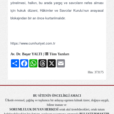
yönelmesi, halkın, bu arada yargıç ve savcıların nefes alması
için hukuk düzeni, Hâkimler ve Savcılar Kurulu’nun anayasal
blokajından bir an önce kurtarılmalıdır.
https://www.cumhuriyet.com.tr
Av. Dr. Başar YALTI |
Tüm Yazıları
Share
Facebook
WhatsApp
Threads
X
Email
Hits: 373175
BU SİTENİN ÖNCELİKLİ AMACI
Ülkede evrensel, çağdaş ve toplumcu bir anlayışı egemen kılmak üzere, doğaya saygılı,
bilime inanan ve
SORUMLULUK DUYAN HERKESİ
ortak akıl üretebilecekleri, ortak tutum