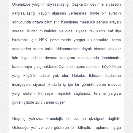
Ülkemizde yargının siyasallaştığı, başka bir deyimle siyasetin
yargısallaştığı yaygın algısının yerleşmesi böyle bir sürecin
sonucunda ortaya çıkmıştır. Kendisine meşruluk zemini arayan
siyasal iktidar, muhalefeti ve olası siyasal rakiplerini saf dışı
bırakmak için HSK gözetiminde yargıyı kullanmakta, torba
yasalardan sonra torba iddianamelere dayalı siyasal davalar
için inşa edilen devasa duruşma salonlarında inandırıcılık
kazanmaya çalışmaktadır. Oysa, duruşma salonları büyüdükçe
yargı küçülür, adalet yok olur. Hukuku, iktidarın iradesine
indirgeyen, siyasal iktidarla iç içe bir görüntü veren mevcut
yargı sistemi kimseye meşruluk sağlamaz, tersine yargıya
güven yüzde 20 civarına düşer.
Geçmiş yalnızca kronolojik bir zaman çizelgesi değildir.
Geleceğe yol ve yön gösteren bir bilinçtir. Toplumun ışığa