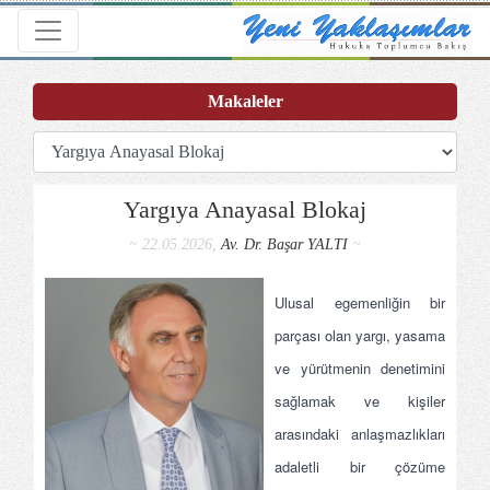
Toggle navigation
Makaleler
Yargıya Anayasal Blokaj
~ 22.05.2026,
Av. Dr. Başar YALTI
~
Ulusal egemenliğin bir
parçası olan yargı, yasama
ve yürütmenin denetimini
sağlamak ve kişiler
arasındaki anlaşmazlıkları
adaletli bir çözüme