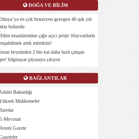
DOĞA VE BİLİM
ünya`ya en çok benzeyen gezegen 40 ışık yılı
akta bulundu
ilim insanlarından çığır açıcı proje: Hayvanlarla
nuşabilmek artık mümkün!
nsan beyninden 2 bin kat daha hızlı çalışan
üper' bilgisayar piyasaya çıkıyor
BAĞLANTILAR
dalet Bakanlığı
Yüksek Mahkemeler
Barolar
E-Mevzuat
Resmi Gazete
Gazeteler