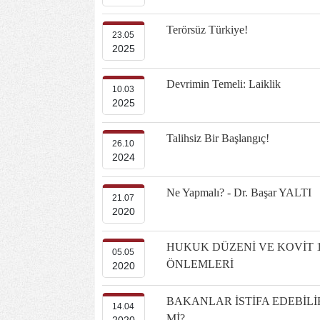
Terörsüz Türkiye!
23.05
2025
Devrimin Temeli: Laiklik
10.03
2025
Talihsiz Bir Başlangıç!
26.10
2024
Ne Yapmalı? - Dr. Başar YALTI
21.07
2020
HUKUK DÜZENİ VE KOVİT 
05.05
ÖNLEMLERİ
2020
BAKANLAR İSTİFA EDEBİLİ
14.04
Mİ?