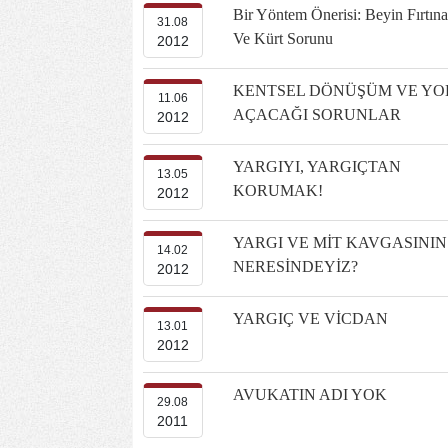
Bir Yöntem Önerisi: Beyin Fırtına
31.08
Ve Kürt Sorunu
2012
KENTSEL DÖNÜŞÜM VE YO
11.06
AÇACAĞI SORUNLAR
2012
YARGIYI, YARGIÇTAN
13.05
KORUMAK!
2012
YARGI VE MİT KAVGASININ
14.02
NERESİNDEYİZ?
2012
YARGIÇ VE VİCDAN
13.01
2012
AVUKATIN ADI YOK
29.08
2011