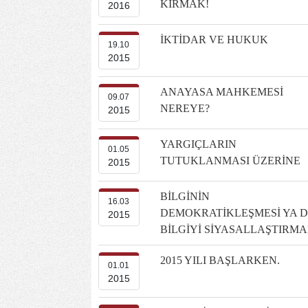
KIRMAK!
2016
İKTİDAR VE HUKUK
19.10
2015
ANAYASA MAHKEMESİ
09.07
NEREYE?
2015
YARGIÇLARIN
01.05
TUTUKLANMASI ÜZERİNE
2015
BİLGİNİN
16.03
DEMOKRATİKLEŞMESİ YA 
2015
BİLGİYİ SİYASALLAŞTIRM
2015 YILI BAŞLARKEN.
01.01
2015