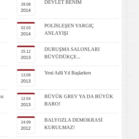
DEVLET BENİM
28.08
2014
POLİSLEŞEN YARGIÇ
02.03
ANLAYIŞI
2014
DURUŞMA SALONLARI
25.12
BÜYÜDÜKÇE...
2013
Yeni Adli Yıl Başlarken
13.09
2013
sı
BÜYÜK GREV YA DA BÜYÜK
12.04
BARO!
2013
BALYOZLA DEMOKRASİ
24.09
KURULMAZ!
2012