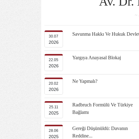
Av. Dr.
~ 
Savunma Hakkı Ve Hukuk Devlet
30.07
2026
Yargıya Anayasal Blokaj
22.05
2026
Ne Yapmalı?
20.02
2026
Radbruch Formülü Ve Türkiye
25.11
Bağlamı
2025
Gereği Düşünüldü: Davanın
28.06
Reddine...
2025