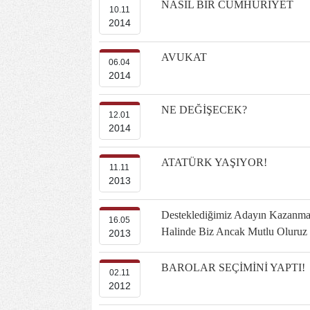
NASIL BİR CUMHURİYET
10.11
2014
AVUKAT
06.04
2014
NE DEĞİŞECEK?
12.01
2014
ATATÜRK YAŞIYOR!
11.11
2013
Desteklediğimiz Adayın Kazanma
16.05
Halinde Biz Ancak Mutlu Oluruz
2013
BAROLAR SEÇİMİNİ YAPTI!
02.11
2012