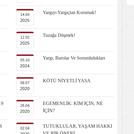
Yargıyı Yargıçtan Korumak!
14.04
2025
Tuzağa Düşmek!
12.02
2025
Yargı, Barolar Ve Sorumlulukları
05.10
2024
KÖTÜ NİYETLİ YASA
08.07
2020
19
EGEMENLİK: KİM İÇİN, NE
26.04
İÇİN?
2020
R
TUTUKLULAR, YAŞAM HAKKI
02.04
VE BİR ÖNERİ