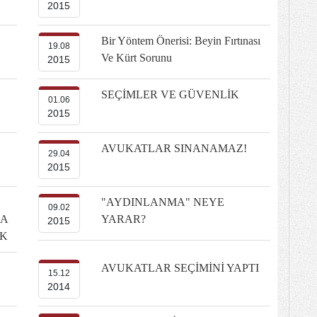
2015
Bir Yöntem Önerisi: Beyin Fırtınası
19.08
Ve Kürt Sorunu
2015
SEÇİMLER VE GÜVENLİK
01.06
2015
AVUKATLAR SINANAMAZ!
29.04
2015
"AYDINLANMA" NEYE
09.02
DA
YARAR?
2015
AK
AVUKATLAR SEÇİMİNİ YAPTI
15.12
2014