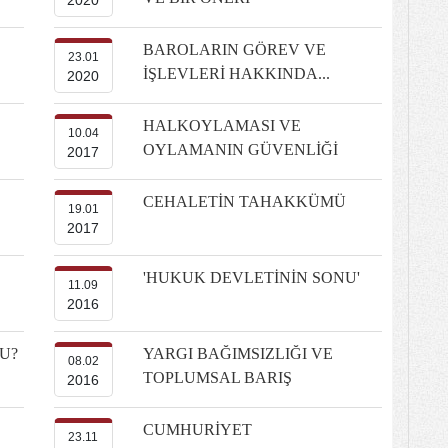
2020
BAROLARIN GÖREV VE
23.01
İŞLEVLERİ HAKKINDA...
2020
HALKOYLAMASI VE
10.04
OYLAMANIN GÜVENLİĞİ
2017
CEHALETİN TAHAKKÜMÜ
19.01
2017
'HUKUK DEVLETİNİN SONU'
11.09
2016
U?
YARGI BAĞIMSIZLIĞI VE
08.02
TOPLUMSAL BARIŞ
2016
CUMHURİYET
23.11