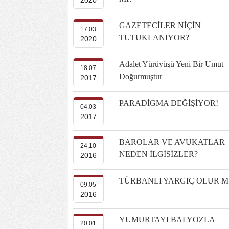
2020
GAZETECİLER NİÇİN
17.03
TUTUKLANIYOR?
2020
Adalet Yürüyüşü Yeni Bir Umut
18.07
Doğurmuştur
2017
PARADİGMA DEĞİŞİYOR!
04.03
2017
BAROLAR VE AVUKATLAR
24.10
NEDEN İLGİSİZLER?
2016
TÜRBANLI YARGIÇ OLUR M
09.05
2016
YUMURTAYI BALYOZLA
20.01