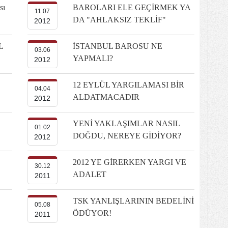
sı
BAROLARI ELE GEÇİRMEK YA
11.07
DA "AHLAKSIZ TEKLİF"
2012
L
İSTANBUL BAROSU NE
03.06
YAPMALI?
2012
12 EYLÜL YARGILAMASI BİR
04.04
ALDATMACADIR
2012
YENİ YAKLAŞIMLAR NASIL
01.02
DOĞDU, NEREYE GİDİYOR?
2012
2012 YE GİRERKEN YARGI VE
30.12
ADALET
2011
TSK YANLIŞLARININ BEDELİNİ
05.08
ÖDÜYOR!
2011