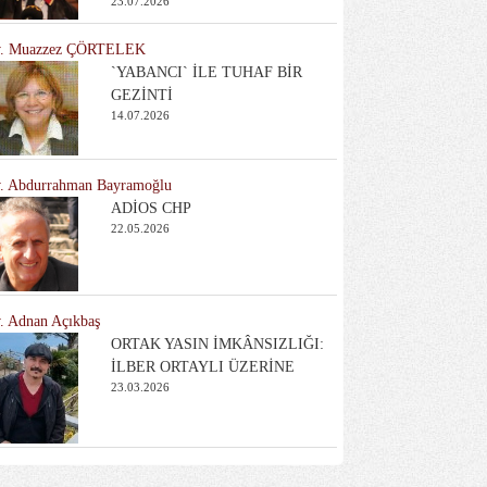
23.07.2026
. Muazzez ÇÖRTELEK
`YABANCI` İLE TUHAF BİR
GEZİNTİ
14.07.2026
. Abdurrahman Bayramoğlu
ADİOS CHP
22.05.2026
. Adnan Açıkbaş
ORTAK YASIN İMKÂNSIZLIĞI:
İLBER ORTAYLI ÜZERİNE
23.03.2026