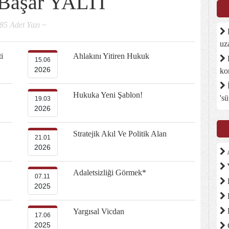
 Başar YALTI
85 Adet Yazı ~
D
uz
i
Ahlakını Yitiren Hukuk
B
15.06
2026
ko
İ
Hukuka Yeni Şablon!
's
19.03
2026
Stratejik Akıl Ve Politik Alan
21.01
2026
A
Adaletsizliği Görmek*
07.11
2025
Yargısal Vicdan
17.06
2025