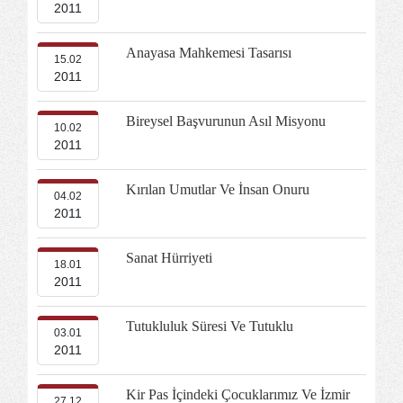
2011
Anayasa Mahkemesi Tasarısı
15.02
2011
Bireysel Başvurunun Asıl Misyonu
10.02
2011
Kırılan Umutlar Ve İnsan Onuru
04.02
2011
Sanat Hürriyeti
18.01
2011
Tutukluluk Süresi Ve Tutuklu
03.01
2011
Kir Pas İçindeki Çocuklarımız Ve İzmir
27.12