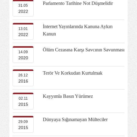
Parlamento Tarihine Not Düşmelidir
31.05
2022
İnternet Yayınlarında Kanuna Aykırı
13.01
Kanun
2022
Ölüm Cezasına Karşı Savcının Savunması
14.09
2020
Terör Ve Korkudan Kurtulmak
26.12
2016
Kayyımla Basın Yürümez
02.11
2015
Dünyaya Sığınamayan Mülteciler
29.09
2015