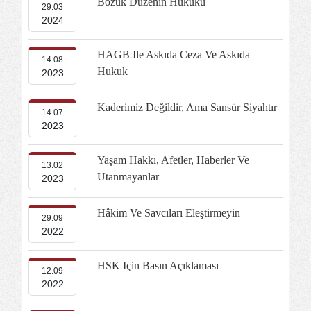
Bozuk Düzenin Hukuku
29.03
2024
HAGB Ile Askıda Ceza Ve Askıda
14.08
Hukuk
2023
Kaderimiz Değildir, Ama Sansür Siyahtır
14.07
2023
Yaşam Hakkı, Afetler, Haberler Ve
13.02
Utanmayanlar
2023
Hâkim Ve Savcıları Eleştirmeyin
29.09
2022
HSK Için Basın Açıklaması
12.09
2022