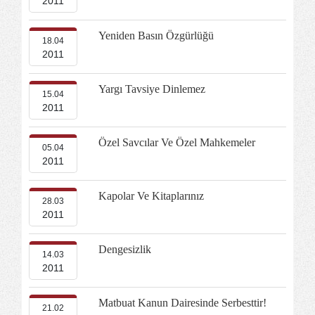
2011
Yeniden Basın Özgürlüğü
18.04
2011
Yargı Tavsiye Dinlemez
15.04
2011
Özel Savcılar Ve Özel Mahkemeler
05.04
2011
Kapolar Ve Kitaplarınız
28.03
2011
Dengesizlik
14.03
2011
Matbuat Kanun Dairesinde Serbesttir!
21.02