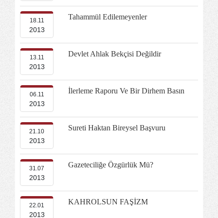
Tahammül Edilemeyenler
18.11
2013
Devlet Ahlak Bekçisi Değildir
13.11
2013
İlerleme Raporu Ve Bir Dirhem Basın
06.11
2013
Sureti Haktan Bireysel Başvuru
21.10
2013
Gazeteciliğe Özgürlük Mü?
31.07
2013
KAHROLSUN FAŞİZM
22.01
2013