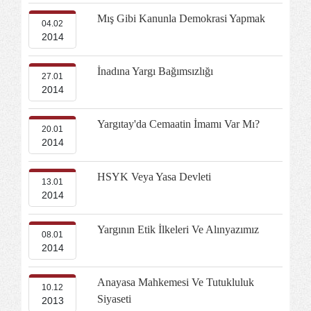
Mış Gibi Kanunla Demokrasi Yapmak
04.02
2014
İnadına Yargı Bağımsızlığı
27.01
2014
Yargıtay'da Cemaatin İmamı Var Mı?
20.01
2014
HSYK Veya Yasa Devleti
13.01
2014
Yargının Etik İlkeleri Ve Alınyazımız
08.01
2014
Anayasa Mahkemesi Ve Tutukluluk
10.12
Siyaseti
2013