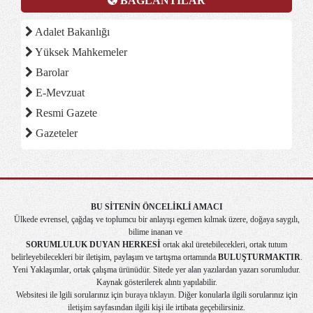
BAĞLANTILAR
Adalet Bakanlığı
Yüksek Mahkemeler
Barolar
E-Mevzuat
Resmi Gazete
Gazeteler
BU SİTENİN ÖNCELİKLİ AMACI
Ülkede evrensel, çağdaş ve toplumcu bir anlayışı egemen kılmak üzere, doğaya saygılı,
bilime inanan ve
SORUMLULUK DUYAN HERKESİ
ortak akıl üretebilecekleri, ortak tutum
belirleyebilecekleri bir iletişim, paylaşım ve tartışma ortamında
BULUŞTURMAKTIR
.
Yeni Yaklaşımlar, ortak çalışma ürünüdür. Sitede yer alan yazılardan yazarı sorumludur.
Kaynak gösterilerek alıntı yapılabilir.
Websitesi ile lgili sorularınız için
buraya tıklayın
. Diğer konularla ilgili sorularınız için
iletişim
sayfasından ilgili kişi ile irtibata geçebilirsiniz.