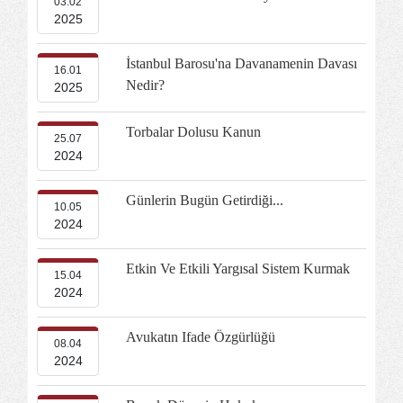
03.02
2025
İstanbul Barosu'na Davanamenin Davası
16.01
Nedir?
2025
Torbalar Dolusu Kanun
25.07
2024
Günlerin Bugün Getirdiği...
10.05
2024
Etkin Ve Etkili Yargısal Sistem Kurmak
15.04
2024
Avukatın Ifade Özgürlüğü
08.04
2024