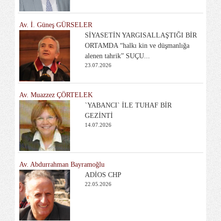
Av. İ. Güneş GÜRSELER
SİYASETİN YARGISALLAŞTIĞI BİR
ORTAMDA “halkı kin ve düşmanlığa
alenen tahrik” SUÇU...
23.07.2026
Av. Muazzez ÇÖRTELEK
`YABANCI` İLE TUHAF BİR
GEZİNTİ
14.07.2026
Av. Abdurrahman Bayramoğlu
ADİOS CHP
22.05.2026