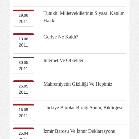
Tutuklu Milletvekillerinin Siyasal Katılım
29.06
Hakkı
2011
Geriye Ne Kaldı?
13.06
2011
İnternet Ve Öfkeliler
30.05
2011
Mahremiyetin Gizliliği Ve Hepimiz
25.05
2011
Türkiye Barolar Birliği Sonuç Bildirgesi
16.05
2011
İzmir Barosu Ve İzmir Deklarasyonu
25.04