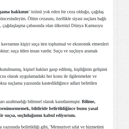
şama hakkının'
özünü yok eden bir ceza olduğu, çağdaş
üncesindeyim. Ölüm cezasını, özellikle siyasi suçlara bağlı
ın, çağdaşlaşma çabasında olan ülkemizi Dünya Kamuoyu
kavramını kişiyi suça iten toplumsal ve ekonomik etmenleri
tur; suça itilen insan vardır. Suçu ve suçluyu aramak
tulmamış, kişisel hakları gasp edilmiş, kişiliğinin gelişimi
cısı olarak uygulamadaki her konu ile ilgilenmekte ve
ksa suçlama yazısında kastedildiğince adları belirtilen
arı azaltmadığı bilimsel olarak kanıtlanmıştır.
Bilime,
benimsememek, bildiride belirtildiğince bunu yasal
bir suçsa, suçluluğumu kabul ediyorum.
a yazısında belirtildiği gibi, 'Memuriyet sıfat ve hizmetimi