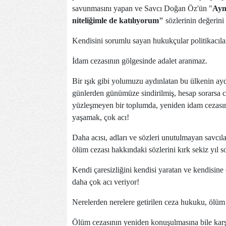
savunmasını yapan ve Savcı Doğan Öz'ün "
Ayn
niteliğimle de katılıyorum"
sözlerinin değerini
Kendisini sorumlu sayan hukukçular politikacıları
İdam cezasının gölgesinde adalet aranmaz.
Bir ışık gibi yolumuzu aydınlatan bu ülkenin aydı
günlerden günümüze sindirilmiş, hesap sorarsa 
yüzleşmeyen bir toplumda, yeniden idam cezasın
yaşamak, çok acı!
Daha acısı, adları ve sözleri unutulmayan savcıla
ölüm cezası hakkındaki sözlerini kırk sekiz yıl
Kendi çaresizliğini kendisi yaratan ve kendisine o
daha çok acı veriyor!
Nerelerden nerelere getirilen ceza hukuku, ölüm c
Ölüm cezasının yeniden konuşulmasına bile karşı 