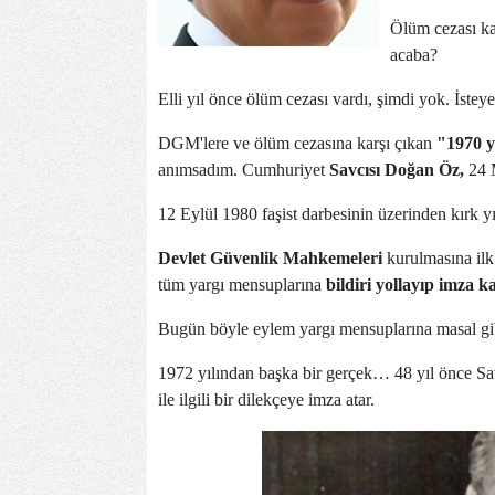
Ölüm cezası kal
acaba?
Elli yıl önce ölüm cezası vardı, şimdi yok. İsteye
DGM'lere ve ölüm cezasına karşı çıkan
"1970 y
anımsadım. Cumhuriyet
Savcısı Doğan Öz,
24 M
12 Eylül 1980 faşist darbesinin üzerinden kırk 
Devlet Güvenlik Mahkemeleri
kurulmasına ilk 
tüm yargı mensuplarına
bildiri yollayıp imza 
Bugün böyle eylem yargı mensuplarına masal gibi
1972 yılından başka bir gerçek… 48 yıl önce 
ile ilgili bir dilekçeye imza atar.