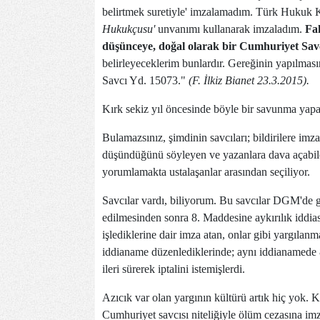
belirtmek suretiyle' imzalamadım. Türk Hukuk
Hukukçusu'
unvanımı kullanarak imzaladım.
Fa
düşünceye, doğal olarak bir Cumhuriyet Savcı
belirleyeceklerim bunlardır. Gereğinin yapılması
Savcı Yd. 15073."
(F. İlkiz Bianet 23.3.2015).
Kırk sekiz yıl öncesinde böyle bir savunma yapan
Bulamazsınız, şimdinin savcıları; bildirilere imza
düşündüğünü söyleyen ve yazanlara dava açabile
yorumlamakta ustalaşanlar arasından seçiliyor.
Savcılar vardı, biliyorum. Bu savcılar DGM'de
edilmesinden sonra 8. Maddesine aykırılık iddias
işlediklerine dair imza atan, onlar gibi yargılan
iddianame düzenlediklerinde; aynı iddianamede 
ileri sürerek iptalini istemişlerdi.
Azıcık var olan yargının kültürü artık hiç yok. 
Cumhuriyet savcısı niteliğiyle ölüm cezasına im