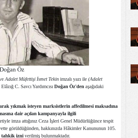
Doğan Öz
 ve
Adalet Müfettişi İsmet Tekin
imzalı yazı ile
(Adalet
Elâzığ C. Savcı Yardımcısı
Doğan Öz'den
aşağıdaki
aparak yıkmak isteyen marksistlerin affedilmesi maksadına
masına dair açılan kampanyayla ilgili
etiyle imza attığınız Ceza İşleri Genel Müdürlüğünce tespit
hiyette görüldüğünden, hakkınızda Hâkimler Kanununun 105.
tahkik izni
verilmiş bulunmaktadır.