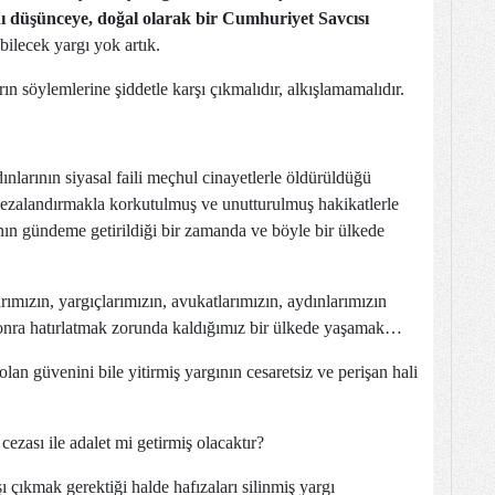
ı düşünceye, doğal olarak bir Cumhuriyet Savcısı
 bilecek yargı yok artık.
n söylemlerine şiddetle karşı çıkmalıdır, alkışlamamalıdır.
nlarının siyasal faili meçhul cinayetlerle öldürüldüğü
cezalandırmakla korkutulmuş ve unutturulmuş hakikatlerle
ın gündeme getirildiği bir zamanda ve böyle bir ülkede
rımızın, yargıçlarımızın, avukatlarımızın, aydınlarımızın
 sonra hatırlatmak zorunda kaldığımız bir ülkede yaşamak…
lan güvenini bile yitirmiş yargının cesaretsiz ve perişan hali
ezası ile adalet mi getirmiş olacaktır?
çıkmak gerektiği halde hafızaları silinmiş yargı