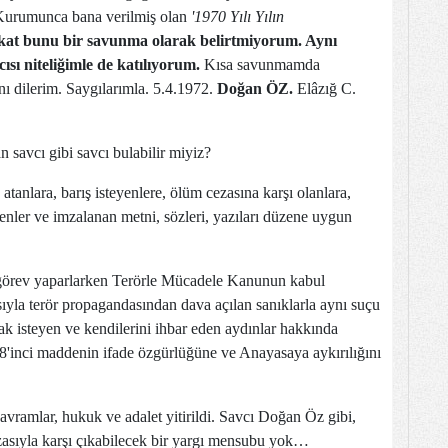
 Kurumunca bana verilmiş olan
'1970 Yılı Yılın
kat bunu bir savunma olarak belirtmiyorum. Aynı
sı niteliğimle de katılıyorum.
Kısa savunmamda
nı dilerim. Saygılarımla. 5.4.1972.
Doğan ÖZ.
Elâzığ C.
 savcı gibi savcı bulabilir miyiz?
 atanlara, barış isteyenlere, ölüm cezasına karşı olanlara,
nler ve imzalanan metni, sözleri, yazıları düzene uygun
 görev yaparlarken Terörle Mücadele Kanunun kabul
ıyla terör propagandasından dava açılan sanıklarla aynı suçu
mak isteyen ve kendilerini ihbar eden aydınlar hakkında
8'inci maddenin ifade özgürlüğüne ve Anayasaya aykırılığını
Kavramlar, hukuk ve adalet yitirildi. Savcı Doğan Öz gibi,
zasıyla karşı çıkabilecek bir yargı mensubu yok…