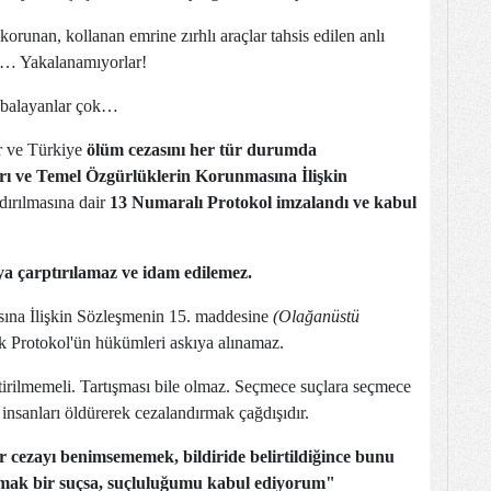
korunan, kollanan emrine zırhlı araçlar tahsis edilen anlı
yok… Yakalanamıyorlar!
çabalayanlar çok…
r ve Türkiye
ölüm cezasını her tür durumda
rı ve Temel Özgürlüklerin Korunmasına İlişkin
dırılmasına dair
13 Numaralı Protokol imzalandı ve kabul
ya çarptırılamaz ve idam edilemez.
ına İlişkin Sözleşmenin 15. maddesine
(Olağanüstü
k Protokol'ün hükümleri askıya alınamaz.
tirilmemeli. Tartışması bile olmaz. Seçmece suçlara seçmece
insanları öldürerek cezalandırmak çağdışıdır.
 cezayı benimsememek, bildiride belirtildiğince bunu
ışmak bir suçsa, suçluluğumu kabul ediyorum"