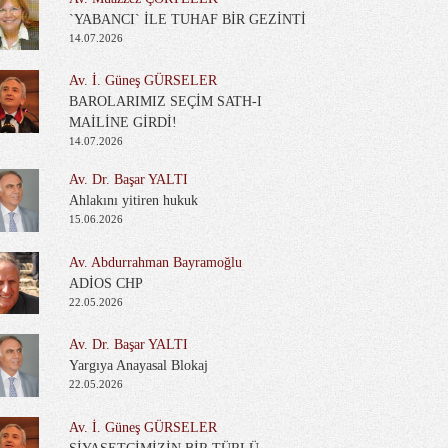
`YABANCI` İLE TUHAF BİR GEZİNTİ
14.07.2026
Av. İ. Güneş GÜRSELER
BAROLARIMIZ SEÇİM SATH-I
MAİLİNE GİRDİ!
14.07.2026
Av. Dr. Başar YALTI
Ahlakını yitiren hukuk
15.06.2026
Av. Abdurrahman Bayramoğlu
ADİOS CHP
22.05.2026
Av. Dr. Başar YALTI
Yargıya Anayasal Blokaj
22.05.2026
Av. İ. Güneş GÜRSELER