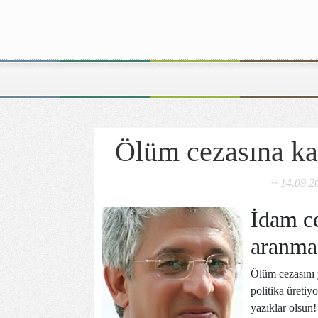
Ölüm cezasına ka
~ 14.09.2
İdam ce
aranma
Ölüm cezasını 
politika üretiyo
yazıklar olsun!