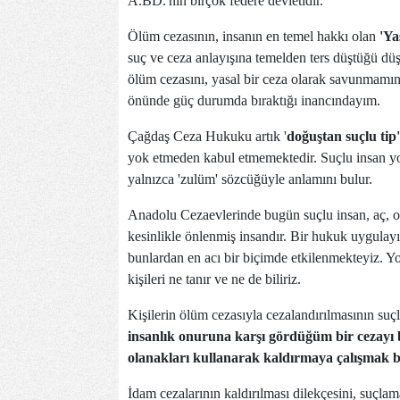
A.BD.'nin birçok federe devletidir.
Ölüm cezasının, insanın en temel hakkı olan
'Ya
suç ve ceza anlayışına temelden ters düştüğü düş
ölüm cezasını, yasal bir ceza olarak savunmam
önünde güç durumda bıraktığı inancındayım.
Çağdaş Ceza Hukuku artık '
doğuştan suçlu tip'
yok etmeden kabul etmemektedir. Suçlu insan yok
yalnızca 'zulüm' sözcüğüyle anlamını bulur.
Anadolu Cezaevlerinde bugün suçlu insan, aç, oku
kesinlikle önlenmiş insandır. Bir hukuk uygulayı
bunlardan en acı bir biçimde etkilenmekteyiz. Yo
kişileri ne tanır ve ne de biliriz.
Kişilerin ölüm cezasıyla cezalandırılmasının suçl
insanlık onuruna karşı gördüğüm bir cezayı 
olanakları kullanarak kaldırmaya çalışmak 
İdam cezalarının kaldırılması dilekçesini, suçlam