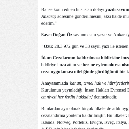
Bahse konu edilen husustan dolayı
yazılı savu
Ankara)
adresime gönderilmesini, aksi halde müd
ederim."
Savcı Doğan Öz
savunmasını yazar ve Ankara'y
"Özü:
28.3.972 gün ve 33 sayılı yazı ile isten
İdam Cezalarının kaldırılması bildirisine i
bildiriye imza attım ve
her ne eylem olursa olsun
ceza uygulaması niteliğinde gördüğümü bir ke
Anayasamızda
'kanun, temel hak ve hürriyetle
Kurulunun yayınladığı, İnsan Hakları Evrense
emniyeti her ferdin hakkıdır,'
denmektedir.
Bunlardan ayrı olarak birçok ülkelerde artık uygu
cezalandırma yöntemi kaldırılmıştır. Bu ülkeler
İzlanda, Norveç, Portekiz, İsviçre, İsveç, İtaly