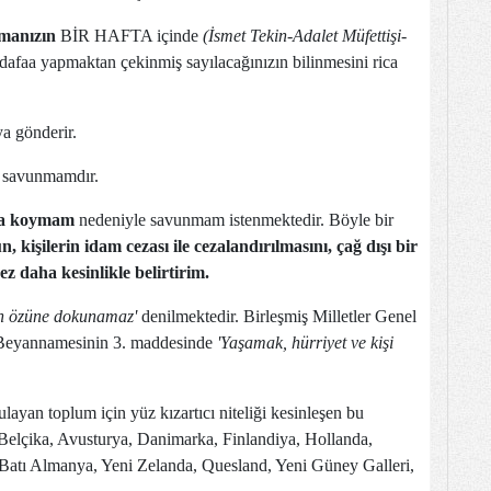
nmanızın
BİR HAFTA içinde
(İsmet Tekin-Adalet Müfettişi-
afaa yapmaktan çekinmiş sayılacağınızın bilinmesini rica
a gönderir.
en savunmamdır.
mza koymam
nedeniyle savunmam istenmektedir. Böyle bir
, kişilerin idam cezası ile cezalandırılmasını, çağ dışı bir
z daha kesinlikle belirtirim.
rin özüne dokunamaz'
denilmektedir. Birleşmiş Milletler Genel
l Beyannamesinin 3. maddesinde
'Yaşamak, hürriyet ve kişi
layan toplum için yüz kızartıcı niteliği kesinleşen bu
: Belçika, Avusturya, Danimarka, Finlandiya, Hollanda,
a, Batı Almanya, Yeni Zelanda, Quesland, Yeni Güney Galleri,