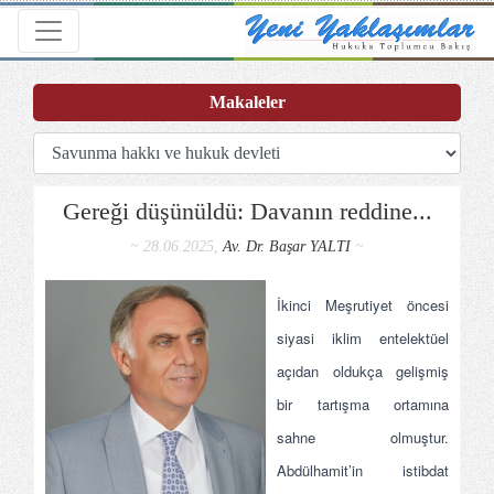
Toggle navigation
Makaleler
Gereği düşünüldü: Davanın reddine...
~ 28.06.2025,
Av. Dr. Başar YALTI
~
İkinci Meşrutiyet öncesi
siyasi iklim entelektüel
açıdan oldukça gelişmiş
bir tartışma ortamına
sahne olmuştur.
Abdülhamit’in istibdat