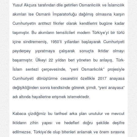
Yusuf Akçura tarafından dile getirilen Osmanlıcılık ve İslamcılık
akımları ise Osmanlı İmparatorluğu dağılmış olmasına karşın
Cumhuriyetin antitezi fikirler olarak kendilerini bugüne kadar
taşımıştır. Bu akımların temsilcileri modern Türkiye’yi bir türlü
içine sindirememiş, 1950’li yıllardan başlayarak Cumhuriyeti
peyderpey yıpratmaya çalışarak sonuçta iktidar olmayı
başarmıştır. Ülkeyi 22 yıldan beri yöneten bu anlayış, Türk-
İslam sentezi çerçevesinde, “yeni Osmanlıcılık” projesiyle
Cumhuriyeti dönüştürme cesaretini özellikle 2017 anayasa
değişikliğinden sonra kendisinde görerek şimdi, “yeni anayasa”
adı altında hayallerine erişmek istemektedir.
Kabaca çizdiğimiz bu tarihsel arka plan unutulur ve mevcut
iktidarın zihin yapısı ve hedefleri doğru şekilde deşifre
edilmezse, Türkiye’de olup bitenleri anlamak ve önem sırasına