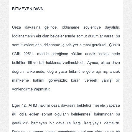
BİTMEYEN DAVA
Ceza davasına gelince, iddianame söylentiye dayalıdır.
İddianamenin eki olan belgeler içinde somut durumlar varsa, bu
somut eylemlerin iddianame içinde yer alması gerekirdi. Çünkü
CMK 225/1. madde gereğince hüküm ancak iddianamede
belirtilen fiil ve fail hakkında verilmektedir. Ayrıca, bizce dava
doğru mahkemede, doğru yasa hükmüne göre açılmış ancak
mahkeme hakimi görevsizlik kararı vererek yanlış bir
yönlendirme yapmıştır.
Eğer 42. AHM hâkimi ceza davasını bekletici mesele yaparsa
(ki iddia edilen somut olguların belirlenmesi bakımından bu
gereklidir) bitmeyen bir dava ile karşı karşıyayız demektir.
Dolayısıyla sonuç olarak neresinden tutulursa elde kalan bir