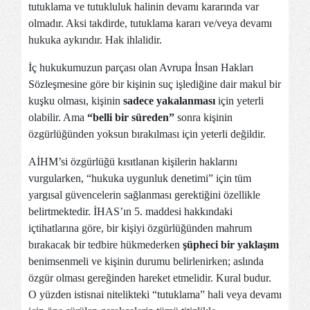
tutuklama ve tutukluluk halinin devamı kararında var
olmadır. Aksi takdirde, tutuklama kararı ve/veya devamı
hukuka aykırıdır. Hak ihlalidir.
İç hukukumuzun parçası olan Avrupa İnsan Hakları
Sözleşmesine göre bir kişinin suç işlediğine dair makul bir
kuşku olması, kişinin
sadece yakalanması
için yeterli
olabilir. Ama
“belli bir süreden”
sonra kişinin
özgürlüğünden yoksun bırakılması için yeterli değildir.
AİHM’si özgürlüğü kısıtlanan kişilerin haklarını
vurgularken, “hukuka uygunluk denetimi” için tüm
yargısal güvencelerin sağlanması gerektiğini özellikle
belirtmektedir. İHAS’ın 5. maddesi hakkındaki
içtihatlarına göre, bir kişiyi özgürlüğünden mahrum
bırakacak bir tedbire hükmederken
şüpheci bir yaklaşım
benimsenmeli ve kişinin durumu belirlenirken; aslında
özgür olması gereğinden hareket etmelidir. Kural budur.
O yüzden istisnai nitelikteki “tutuklama” hali veya devamı