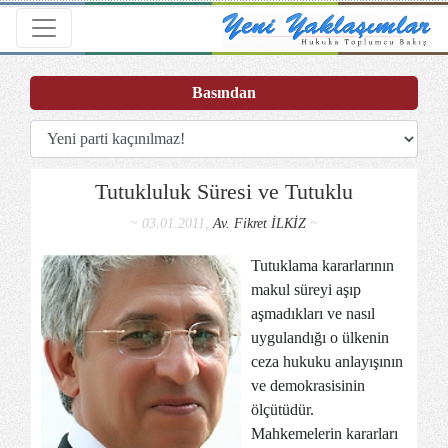
Toggle navigation
Basından
Tutukluluk Süresi ve Tutuklu
~ 03.01.2011,
Av. Fikret İLKİZ
~
Tutuklama kararlarının
makul süreyi aşıp
aşmadıkları ve nasıl
uygulandığı o ülkenin
ceza hukuku anlayışının
ve demokrasisinin
ölçütüdür.
Mahkemelerin kararları