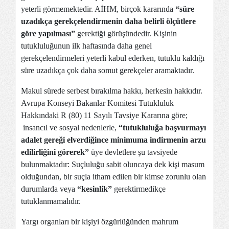
yeterli görmemektedir. AİHM, birçok kararında
“süre
uzadıkça gerekçelendirmenin daha belirli ölçütlere
göre yapılması”
gerektiği görüşündedir. Kişinin
tutukluluğunun ilk haftasında daha genel
gerekçelendirmeleri yeterli kabul ederken, tutuklu kaldığı
süre uzadıkça çok daha somut gerekçeler aramaktadır.
Makul sürede serbest bırakılma hakkı, herkesin hakkıdır.
Avrupa Konseyi Bakanlar Komitesi Tutukluluk
Hakkındaki R (80) 11 Sayılı Tavsiye Kararına göre;
insancıl ve sosyal nedenlerle,
“tutukluluğa başvurmayı
adalet gereği elverdiğince minimuma indirmenin arzu
edilirliğini görerek”
üye devletlere şu tavsiyede
bulunmaktadır: Suçluluğu sabit oluncaya dek kişi masum
olduğundan, bir suçla itham edilen bir kimse zorunlu olan
durumlarda veya
“kesinlik”
gerektirmedikçe
tutuklanmamalıdır.
Yargı organları bir kişiyi özgürlüğünden mahrum