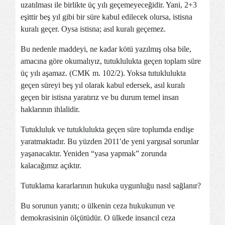
uzatılması ile birlikte üç yılı geçemeyeceğidir. Yani, 2+3
eşittir beş yıl gibi bir süre kabul edilecek olursa, istisna
kuralı geçer. Oysa istisna; asıl kuralı geçemez.
Bu nedenle maddeyi, ne kadar kötü yazılmış olsa bile,
amacına göre okumalıyız, tutuklulukta geçen toplam süre
üç yılı aşamaz. (CMK m. 102/2). Yoksa tutuklulukta
geçen süreyi beş yıl olarak kabul edersek, asıl kuralı
geçen bir istisna yaratırız ve bu durum temel insan
haklarının ihlalidir.
Tutukluluk ve tutuklulukta geçen süre toplumda endişe
yaratmaktadır. Bu yüzden 2011′de yeni yargısal sorunlar
yaşanacaktır. Yeniden “yasa yapmak” zorunda
kalacağımız açıktır.
Tutuklama kararlarının hukuka uygunluğu nasıl sağlanır?
Bu sorunun yanıtı; o ülkenin ceza hukukunun ve
demokrasisinin ölçütüdür. O ülkede insancıl ceza