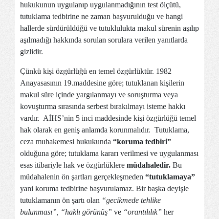
hukukunun uygulanıp uygulanmadığının test ölçütü,
tutuklama tedbirine ne zaman başvurulduğu ve hangi
hallerde sürdürüldüğü ve tutuklulukta makul sürenin aşılıp
aşılmadığı hakkında sorulan sorulara verilen yanıtlarda
gizlidir.
Çünkü kişi özgürlüğü en temel özgürlüktür. 1982
Anayasasının 19.maddesine göre; tutuklanan kişilerin
makul süre içinde yargılanmayı ve soruşturma veya
kovuşturma sırasında serbest bırakılmayı isteme hakkı
vardır. AİHS’nin 5 inci maddesinde kişi özgürlüğü temel
hak olarak en geniş anlamda korunmalıdır. Tutuklama,
ceza muhakemesi hukukunda
“koruma tedbiri”
olduğuna göre; tutuklama kararı verilmesi ve uygulanması
esas itibariyle hak ve özgürlüklere
müdahaledir.
Bu
müdahalenin ön şartları gerçekleşmeden
“tutuklamaya”
yani koruma tedbirine başvurulamaz. Bir başka deyişle
tutuklamanın ön şartı olan
“gecikmede tehlike
bulunması”, “haklı görünüş”
ve
“orantılılık”
her