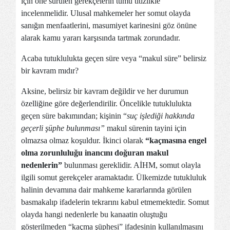
için öne sürülen gerekçelerin tümü titizlikle
incelenmelidir. Ulusal mahkemeler her somut olayda
sanığın menfaatlerini, masumiyet karinesini göz önüne
alarak kamu yararı karşısında tartmak zorundadır.
Acaba tutuklulukta geçen süre veya “makul süre” belirsiz
bir kavram mıdır?
Aksine, belirsiz bir kavram değildir ve her durumun
özelliğine göre değerlendirilir. Öncelikle tutuklulukta
geçen süre bakımından; kişinin “
suç işlediği hakkında
geçerli şüphe bulunması”
makul sürenin tayini için
olmazsa olmaz koşuldur. İkinci olarak
“kaçmasına engel
olma zorunluluğu inancını doğuran makul
nedenlerin”
bulunması gereklidir. AİHM, somut olayla
ilgili somut gerekçeler aramaktadır. Ülkemizde tutukluluk
halinin devamına dair mahkeme kararlarında görülen
basmakalıp ifadelerin tekrarını kabul etmemektedir. Somut
olayda hangi nedenlerle bu kanaatin oluştuğu
gösterilmeden “kaçma şüphesi” ifadesinin kullanılmasını