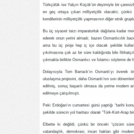
Türkçülük ise Yalçın Küçük’ün deyimiyle bir çaresizliğ
en geç ortaya çıkan milliyetçilik olacaktı; çünkü 
kendilerinin milliyetçilik yapmasının diğer etnik grup
Bu üç siyaset tarzı imparatorluk dağılana kadar mev
ederek onun yerini almadı; bazen Osmanlıcılık bazen
ama bu üç proje hep iç içe olacak şekilde kullan
yıkılmasına çok az bir süre kaldığında bile İttihat
çıkmakla birlikte Osmanlıcı ve İslamcı söyleme de 
Dolayısıyla Tom Barrack’ın Osmanlı’yı överek ö
uluslaşma projesini, daha Osmanlı’nın son dönemlerin
edilmiş, sonuç başarılı olmasa da yerine modern an
edilmeye çalışılmıştı.
Peki Erdoğan’ın cumartesi günü yaptığı “tarihi konu
şekilde sürecin yol haritası olarak “Türk-Kürt-Arap b
Elbette ki değildi; çünkü bir önceki “çözüm sür
vatandaşlık, demokrasi, insan hakları gibi modern