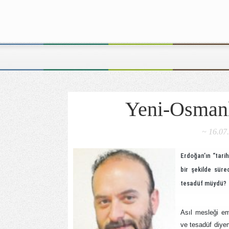
Yeni-Osmanlı
~ 16.07
Erdoğan’ın “tari
bir şekilde süre
tesadüf müydü?
Asıl mesleği em
ve tesadüf diye