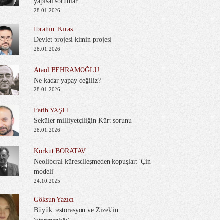
yapısal sorunlar
28.01.2026
İbrahim Kiras
Devlet projesi kimin projesi
28.01.2026
Ataol BEHRAMOĞLU
Ne kadar yapay değiliz?
28.01.2026
Fatih YAŞLI
Seküler milliyetçiliğin Kürt sorunu
28.01.2026
Korkut BORATAV
Neoliberal küreselleşmeden kopuşlar: 'Çin
modeli'
24.10.2025
Göksun Yazıcı
Büyük restorasyon ve Zizek'in