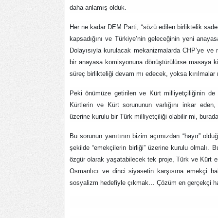
daha anlamış olduk.
Her ne kadar DEM Parti, “sözü edilen birliktelik sadec
kapsadığını ve Türkiye’nin geleceğinin yeni anayasa
Dolayısıyla kurulacak mekanizmalarda CHP’ye ve m
bir anayasa komisyonuna dönüştürülürse masaya kim
süreç birlikteliği devam mı edecek, yoksa kırılmala
Peki önümüze getirilen ve Kürt milliyetçiliğinin de 
Kürtlerin ve Kürt sorununun varlığını inkar eden,
üzerine kurulu bir Türk milliyetçiliği olabilir mi, burad
Bu sorunun yanıtının bizim açımızdan “hayır” olduğ
şekilde “emekçilerin birliği” üzerine kurulu olmalı. 
özgür olarak yaşatabilecek tek proje, Türk ve Kürt e
Osmanlıcı ve dinci siyasetin karşısına emekçi halkı
sosyalizm hedefiyle çıkmak… Çözüm en gerçekçi hal