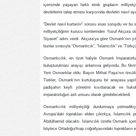
içerisinde yaşayan farklı etnik grupların milliye
devletlerini talep etmesi karşısında devletin nasıl aya
“Devlet nasıl kurtarılır” sorusu esas soruydu ve bu s
milliyetçiliğinin kurucu isimlerinden Yusuf Akçura 
Siyaset” adını verdi. Akçura’ya göre Osmanlı’nın yı
bunlar sırasıyla “Osmanlıcık”, “İslamcılık” ve “Türkçül
Osmanlıcılık, en özet haliyle Osmanlı İmparatorluğ
buluşturulması arayışı anlamına geliyordu. Bu fikri
Yeni Osmanlılar oldu. Başını Mithat Paşa’nın öncül
Türkler, Osmanlı’nın kurtuluşunu bir anayasa yap
padişahın keyfi yönetimi kısıtlanacak ve huku
imparatorluğun asli unsuru olarak görebileceklerdi.
Osmanlıcılık milliyetçiliği durdurmaya yetmedik
Avrupa’daki toprakları elden çıktıkça, İslamcılı
Abdülhamid olacaktı. İslamcılık özetle Osmanlı içeri
böylece Ortadoğu/Arap coğrafyasındaki toprakların e