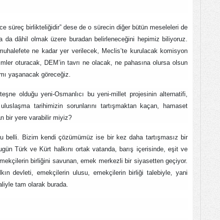
e süreç birlikteliğidir” dese de o sürecin diğer bütün meseleleri de
 da dâhil olmak üzere buradan belirleneceğini hepimiz biliyoruz.
uhalefete ne kadar yer verilecek, Meclis’te kurulacak komisyon
ler oturacak, DEM’in tavrı ne olacak, ne pahasına olursa olsun
r mı yaşanacak göreceğiz.
teşne olduğu yeni-Osmanlıcı bu yeni-millet projesinin alternatifi,
 uluslaşma tarihimizin sorunlarını tartışmaktan kaçan, hamaset
an bir yere varabilir miyiz?
u belli. Bizim kendi çözümümüz ise bir kez daha tartışmasız bir
Bugün Türk ve Kürt halkını ortak vatanda, barış içerisinde, eşit ve
mekçilerin birliğini savunan, emek merkezli bir siyasetten geçiyor.
n devleti, emekçilerin ulusu, emekçilerin birliği talebiyle, yani
iyle tam olarak burada.