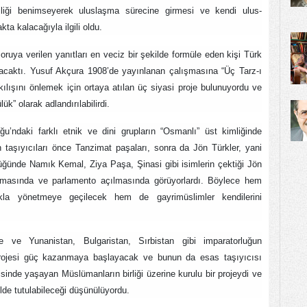
tçiliği benimseyerek uluslaşma sürecine girmesi ve kendi ulus-
kta kalacağıyla ilgili oldu.
oruya verilen yanıtları en veciz bir şekilde formüle eden kişi Türk
olacaktı. Yusuf Akçura 1908’de yayınlanan çalışmasına “Üç Tarz-ı
kılışını önlemek için ortaya atılan üç siyasi proje bulunuyordu ve
ük” olarak adlandırılabilirdi.
u’ndaki farklı etnik ve dini grupların “Osmanlı” üst kimliğinde
n taşıyıcıları önce Tanzimat paşaları, sonra da Jön Türkler, yani
üğünde Namık Kemal, Ziya Paşa, Şinasi gibi isimlerin çektiği Jön
ılmasında ve parlamento açılmasında görüyorlardı. Böylece hem
kla yönetmeye geçilecek hem de gayrimüslimler kendilerini
çe ve Yunanistan, Bulgaristan, Sırbistan gibi imparatorluğun
k projesi güç kazanmaya başlayacak ve bunun da esas taşıyıcısı
sinde yaşayan Müslümanların birliği üzerine kurulu bir projeydi ve
lde tutulabileceği düşünülüyordu.