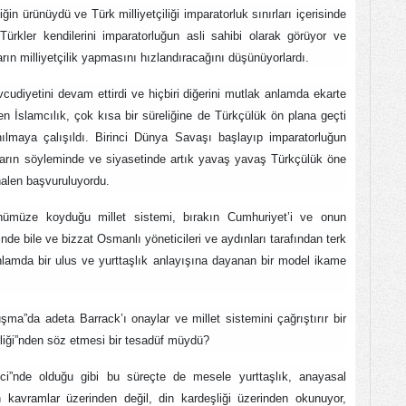
in ürünüydü ve Türk milliyetçiliği imparatorluk sınırları içerisinde
Türkler kendilerini imparatorluğun asli sahibi olarak görüyor ve
ların milliyetçilik yapmasını hızlandıracağını düşünüyorlardı.
cudiyetini devam ettirdi ve hiçbiri diğerini mutlak anlamda ekarte
 İslamcılık, çok kısa bir süreliğine de Türkçülük ön plana geçti
ılmaya çalışıldı. Birinci Dünya Savaşı başlayıp imparatorluğun
çıların söyleminde ve siyasetinde artık yavaş yavaş Türkçülük öne
halen başvuruluyordu.
nümüze koyduğu millet sistemi, bırakın Cumhuriyet’i ve onun
de bile ve bizzat Osmanlı yöneticileri ve aydınları tarafından terk
lamda bir ulus ve yurttaşlık anlayışına dayanan bir model ikame
şma”da adeta Barrack’ı onaylar ve millet sistemini çağrıştırır bir
irliği”nden söz etmesi bir tesadüf müydü?
eci”nde olduğu gibi bu süreçte de mesele yurttaşlık, anayasal
 kavramlar üzerinden değil, din kardeşliği üzerinden okunuyor,