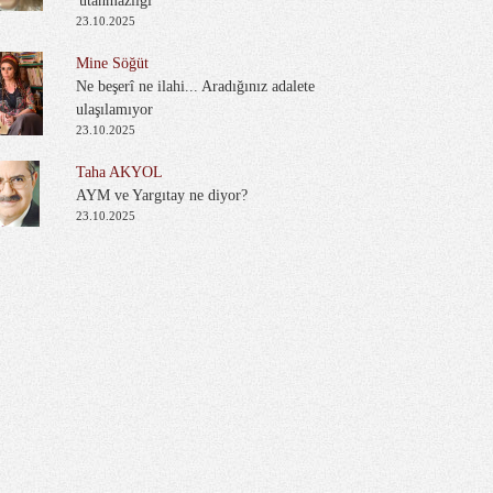
'utanmazlığı'
23.10.2025
Mine Söğüt
Ne beşerî ne ilahi... Aradığınız adalete
ulaşılamıyor
23.10.2025
Taha AKYOL
AYM ve Yargıtay ne diyor?
23.10.2025