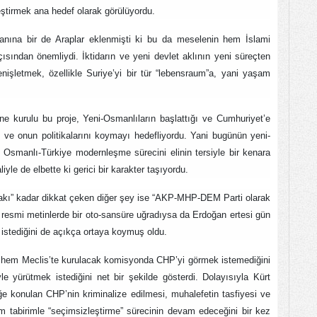
rleştirmek ana hedef olarak görülüyordu.
n yanına bir de Araplar eklenmişti ki bu da meselenin hem İslami
ından önemliydi. İktidarın ve yeni devlet aklının yeni süreçten
genişletmek, özellikle Suriye’yi bir tür “lebensraum”a, yani yaşam
ne kurulu bu proje, Yeni-Osmanlıların başlattığı ve Cumhuriyet’e
ve onun politikalarını koymayı hedefliyordu. Yani bugünün yeni-
 Osmanlı-Türkiye modernleşme sürecini elinin tersiyle bir kenara
yle de elbette ki gerici bir karakter taşıyordu.
fakı” kadar dikkat çeken diğer şey ise “AKP-MHP-DEM Parti olarak
 resmi metinlerde bir oto-sansüre uğradıysa da Erdoğan ertesi gün
i istediğini de açıkça ortaya koymuş oldu.
em Meclis’te kurulacak komisyonda CHP’yi görmek istemediğini
 yürütmek istediğini net bir şekilde gösterdi. Dolayısıyla Kürt
e konulan CHP’nin kriminalize edilmesi, muhalefetin tasfiyesi ve
im tabirimle “seçimsizleştirme” sürecinin devam edeceğini bir kez