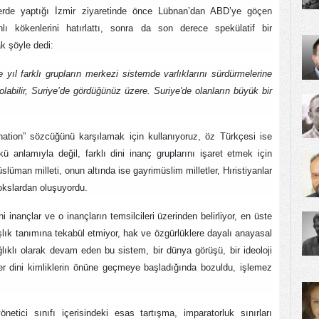
lerde yaptığı İzmir ziyaretinde önce Lübnan’dan ABD’ye göçen
lı kökenlerini hatırlattı, sonra da son derece spekülatif bir
k şöyle dedi:
 yıl farklı grupların merkezi sistemde varlıklarını sürdürmelerine
labilir, Suriye’de gördüğünüz üzere. Suriye'de olanların büyük bir
“nation” sözcüğünü karşılamak için kullanıyoruz, öz Türkçesi ise
anlamıyla değil, farklı dini inanç gruplarını işaret etmek için
slüman milleti, onun altında ise gayrimüslim milletler, Hıristiyanlar
dokslardan oluşuyordu.
ini inançlar ve o inançların temsilcileri üzerinden belirliyor, en üste
aşlık tanımına tekabül etmiyor, hak ve özgürlüklere dayalı anayasal
ğlıklı olarak devam eden bu sistem, bir dünya görüşü, bir ideoloji
ikler dini kimliklerin önüne geçmeye başladığında bozuldu, işlemez
netici sınıfı içerisindeki esas tartışma, imparatorluk sınırları