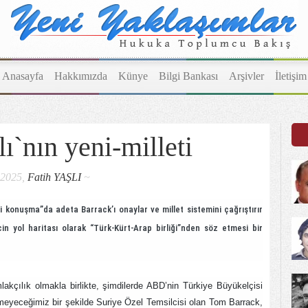
Anasayfa
Hakkımızda
Künye
Bilgi Bankası
Arşivler
İletişim
`nın yeni-milleti
.2025,
Fatih YAŞLI
~
hi konuşma”da adeta Barrack’ı onaylar ve millet sistemini çağrıştırır
cin yol haritası olarak “Türk-Kürt-Arap birliği”nden söz etmesi bir
lakçılık olmakla birlikte, şimdilerde ABD’nin Türkiye Büyükelçisi
meyeceğimiz bir şekilde Suriye Özel Temsilcisi olan Tom Barrack,