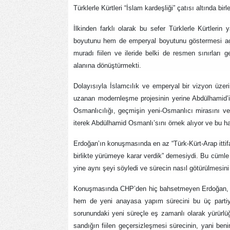
Türklerle Kürtleri “İslam kardeşliği” çatısı altında bi
İlkinden farklı olarak bu sefer Türklerle Kürtleri
boyutunu hem de emperyal boyutunu göstermesi açıs
muradı fiilen ve ileride belki de resmen sınırları 
alanına dönüştürmekti.
Dolayısıyla İslamcılık ve emperyal bir vizyon üzeri
uzanan modernleşme projesinin yerine Abdülhamid’i 
Osmanlıcılığı, geçmişin yeni-Osmanlıcı mirasını ve
iterek Abdülhamid Osmanlı’sını örnek alıyor ve bu hali
Erdoğan’ın konuşmasında en az “Türk-Kürt-Arap itti
birlikte yürümeye karar verdik” demesiydi. Bu cümle
yine aynı şeyi söyledi ve sürecin nasıl götürülmesin
Konuşmasında CHP’den hiç bahsetmeyen Erdoğan, h
hem de yeni anayasa yapım sürecini bu üç partiyle
sorunundaki yeni süreçle eş zamanlı olarak yürürlüğ
sandığın fiilen geçersizleşmesi sürecinin, yani ben