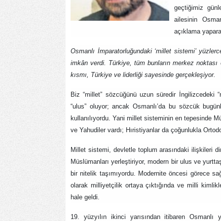
geçtiğimiz gün
ailesinin Osman
açıklama yapara
Osmanlı İmparatorluğundaki ‘millet sistemi’ yüzlerce
imkân verdi. Türkiye, tüm bunların merkez noktası o
kısmı, Türkiye ve liderliği sayesinde gerçekleşiyor.
Biz “millet” sözcüğünü uzun süredir İngilizcedeki 
“ulus” oluyor; ancak Osmanlı’da bu sözcük bugünkü 
kullanılıyordu. Yani millet sisteminin en tepesinde Mü
ve Yahudiler vardı; Hıristiyanlar da çoğunlukla Orto
Millet sistemi, devletle toplum arasındaki ilişkileri d
Müslümanları yerleştiriyor, modern bir ulus ve yurtt
bir nitelik taşımıyordu. Modernite öncesi görece sa
olarak milliyetçilik ortaya çıktığında ve milli kiml
hale geldi.
19. yüzyılın ikinci yarısından itibaren Osmanlı yö