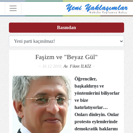
Toggle navigation
Basından
Faşizm ve "Beyaz Gül"
~ 16.12.2010,
Av. Fikret İLKİZ
~
Öğrenciler,
başkaldırıyı ve
yöntemlerini biliyorlar
ve bize
hatırlatıyorlar…
Onları dinleyin. Onlar
protesto eylemlerinde
demokratik haklarını