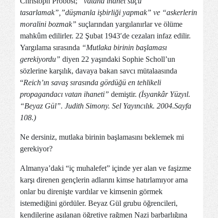
Christoph Probbst;
“vatana ihanet suçu
tasarlamak”,”düşmanla işbirliği yapmak” ve “askerlerin
moralini bozmak”
suçlarından yargılanırlar ve ölüme
mahkûm edilirler. 22 Şubat 1943′de cezaları infaz edilir.
Yargılama sırasında
“Mutlaka birinin başlaması
gerekiyordu”
diyen 22 yaşındaki Sophie Scholl’un
sözlerine karşılık, davaya bakan savcı mütalaasında
“
Reich’ın savaş sırasında gördüğü en tehlikeli
propagandacı vatan ihaneti”
demiştir.
(İsyankâr Yüzyıl.
“Beyaz Gül”. Judith Simony. Sel Yayıncılık. 2004.Sayfa
108.)
Ne dersiniz, mutlaka birinin başlamasını beklemek mi
gerekiyor?
Almanya’daki “iç muhalefet” içinde yer alan ve faşizme
karşı direnen gençlerin adlarını kimse hatırlamıyor ama
onlar bu direnişte vardılar ve kimsenin görmek
istemediğini gördüler. Beyaz Gül grubu öğrencileri,
kendilerine aşılanan öğretiye rağmen Nazi barbarlığına