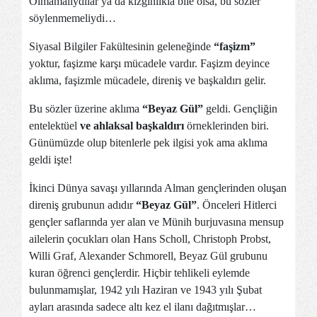
Olmamalıydılar ya da kızgınlıkla bile olsa, bu sözler
söylenmemeliydi…
Siyasal Bilgiler Fakültesinin geleneğinde
“faşizm”
yoktur, faşizme karşı mücadele vardır. Faşizm deyince
aklıma, faşizmle mücadele, direniş ve başkaldırı gelir.
Bu sözler üzerine aklıma
“Beyaz Gül”
geldi. Gençliğin
entelektüel
ve ahlaksal başkaldırı
örneklerinden biri.
Günümüzde olup bitenlerle pek ilgisi yok ama aklıma
geldi işte!
İkinci Dünya savaşı yıllarında Alman gençlerinden oluşan
direniş grubunun adıdır
“Beyaz Gül”
. Önceleri Hitlerci
gençler saflarında yer alan ve Münih burjuvasına mensup
ailelerin çocukları olan Hans Scholl, Christoph Probst,
Willi Graf, Alexander Schmorell, Beyaz Gül grubunu
kuran öğrenci gençlerdir. Hiçbir tehlikeli eylemde
bulunmamışlar, 1942 yılı Haziran ve 1943 yılı Şubat
ayları arasında sadece altı kez el ilanı dağıtmışlar…