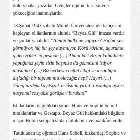
dolu yazılar yazarlar. Gençler rejimin kısa sürede
çökeceğine inanmışlardır.
18 Şubat 1943 sabahı Münih Üniversitesinde bahçesini
kaplayan el ilanlarının altında “Beyaz Gül” imzası vardır
ve şunlar yazılıdır:
“Alman halkı ne yapıyor? Hiçbir şey
görmüyor, hiç bir şey duymuyor. Körü körüne, uçuruma
giden Hitler’in peşinde (…) Almanlar! Bizim Yahudilere
yaptığımız şeyin sizin başınıza da gelmesini istiyor
musunuz? (…) Biz herkesin nefret ettiği ve insanlığın
dışladığı bir toplum mu olacağız hep? Hayır! (…)
Yüreğinizdeki kayıtsızlık örtüsünü yırtın! İnsanlığa aykırı
nasyonal sosyalist görüşleri bırakın!”
El ilanlarını dağıttıkları sırada Hans ve Sophie Scholl
tutuklanırlar ve Gestapo, Beyaz Gül hakkındaki bilgilere
ulaşır. Bütün sempatizanları tutuklanır ve mahkûm edilir.
Tutuklanan üç öğrenci Hans Scholl, kızkardeşi Sophie ve