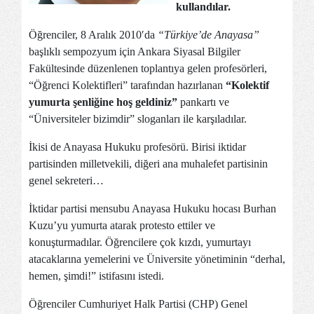
kullandılar.
Öğrenciler, 8 Aralık 2010′da
“Türkiye’de Anayasa”
başlıklı sempozyum için Ankara Siyasal Bilgiler
Fakültesinde düzenlenen toplantıya gelen profesörleri,
“Öğrenci Kolektifleri” tarafından hazırlanan
“Kolektif
yumurta şenliğine hoş geldiniz”
pankartı ve
“Üniversiteler bizimdir” sloganları ile karşıladılar.
İkisi de Anayasa Hukuku profesörü. Birisi iktidar
partisinden milletvekili, diğeri ana muhalefet partisinin
genel sekreteri…
İktidar partisi mensubu Anayasa Hukuku hocası Burhan
Kuzu’yu yumurta atarak protesto ettiler ve
konuşturmadılar. Öğrencilere çok kızdı, yumurtayı
atacaklarına yemelerini ve Üniversite yönetiminin “derhal,
hemen, şimdi!” istifasını istedi.
Öğrenciler Cumhuriyet Halk Partisi (CHP) Genel