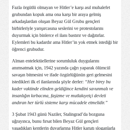
Fazla örgütlü olmayan ve Hitler’e karşı asıl muhalefet
grubundan kopuk ama ona karşı bir araya gelmiş
arkadaşlardan oluşan Beyaz Gül Grubu gençleri
birbirleriyle yarışırcasına seslerini ve protestolarını
duyurmak için binlerce el ilanı bastırır ve dağıtırlar.
Eylemleri bu kadardır ama Hitler’in yok etmek istediği bir
öğrenci grubudur.
Alman entelektüellerine sorumluluk duygularını
anımsatmak için, 1942 yazında çağrı yaparak ölümcül
savaşın bitmesini ve ifade özgürlüğünün geri gelmesini
istedikleri ilk el ilanlarında şöyle derler:
“Her birey bu
kader vaktinde elinden geldiğince kendini savunmalı ve
insanlığın kırbacına, faşizme ve mutlakıyetçi devleti
andıran her türlü sisteme karşı mücadele etmelidir.”
3 Şubat 1943 günü Naziler, Stalingrad’da bozguna
uğrayınca, bunu fırsat bilen Beyaz Gül gençleri
yaşadıkları kentlerin duvarlarına Hitler karşıtı sloganlarla