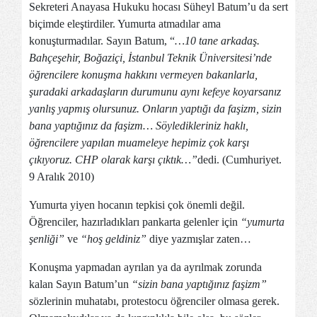
Sekreteri Anayasa Hukuku hocası Süheyl Batum’u da sert
biçimde eleştirdiler. Yumurta atmadılar ama
konuşturmadılar. Sayın Batum, “
…10 tane arkadaş.
Bahçeşehir, Boğaziçi, İstanbul Teknik Üniversitesi’nde
öğrencilere konuşma hakkını vermeyen bakanlarla,
şuradaki arkadaşların durumunu aynı kefeye koyarsanız
yanlış yapmış olursunuz. Onların yaptığı da faşizm, sizin
bana yaptığınız da faşizm… Söyledikleriniz haklı,
öğrencilere yapılan muameleye hepimiz çok karşı
çıkıyoruz. CHP olarak karşı çıktık…”
dedi. (Cumhuriyet.
9 Aralık 2010)
Yumurta yiyen hocanın tepkisi çok önemli değil.
Öğrenciler, hazırladıkları pankarta gelenler için
“yumurta
şenliği”
ve
“hoş geldiniz”
diye yazmışlar zaten…
Konuşma yapmadan ayrılan ya da ayrılmak zorunda
kalan Sayın Batum’un
“sizin bana yaptığınız faşizm”
sözlerinin muhatabı, protestocu öğrenciler olmasa gerek.