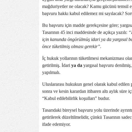
mağduriyetler ne olacak? Kamu gücünü temsil ed
başvuru hakkı kabul edilemez mi sayılacak? Soru
Bu başvuru için madde gerekçesine göre; yargısal
Tasarının 45 inci maddesinde de açıkça yazılı:
“
için kanunda öngörülmüş idari ya da yargısal b
önce tüketilmiş olması gerekir”.
İç hukuk yollarının tüketilmesi mekanizması ola
getirilmiş. İdari
ya da
yargısal başvuru denilmiş
yapılmalı.
Uluslararası hukukun genel olarak kabul edilen 
sonra ve kesin karardan itibaren altı aylık sür
“Kabul edilebilirlik koşulları” budur.
Tasarıdaki bireysel başvuru yolu üzerinde ayrınt
getirilerek düzeltilmelidir, çünkü Tasarının sad
ifade edemiyor.