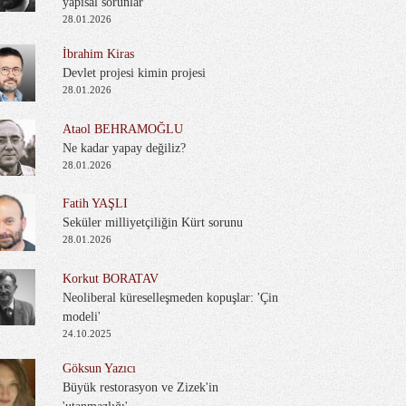
yapısal sorunlar
28.01.2026
İbrahim Kiras
Devlet projesi kimin projesi
28.01.2026
Ataol BEHRAMOĞLU
Ne kadar yapay değiliz?
28.01.2026
Fatih YAŞLI
Seküler milliyetçiliğin Kürt sorunu
28.01.2026
Korkut BORATAV
Neoliberal küreselleşmeden kopuşlar: 'Çin
modeli'
24.10.2025
Göksun Yazıcı
Büyük restorasyon ve Zizek'in