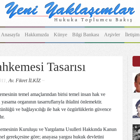
Anasayfa
Hakkımızda
Künye
Bilgi Bankası
Arşivler
İletişim
hkemesi Tasarısı
011,
Av. Fikret İLKİZ
~
esinin temel amaçlarından birisi temel insan hak ve
 yasama organının tasarruflarıyla ihlalini önlemektir.
ünlüğü ve bağlayıcılığı ile hak ve özgürlüklerin güvence
ır.
mesinin Kuruluşu ve Yargılama Usulleri Hakkında Kanun
nel gerekçesine göre; anayasa yargısı hukuk devletini