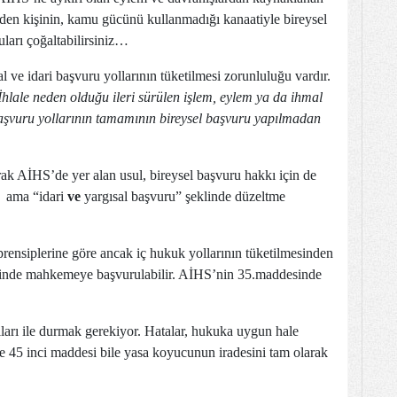
en kişinin, kamu gücünü kullanmadığı kanaatiyle bireysel
ları çoğaltabilirsiniz…
 ve idari başvuru yollarının tüketilmesi zorunluluğu vardır.
İhlale neden olduğu ileri sürülen işlem, eylem ya da ihmal
aşvuru yollarının tamamının bireysel başvuru yapılmadan
rak AİHS’de yer alan usul, bireysel başvuru hakkı için de
, ama “idari
ve
yargısal başvuru” şeklinde düzeltme
prensiplerine göre ancak iç hukuk yollarının tüketilmesinden
e içinde mahkemeye başvurulabilir. AİHS’nin 35.maddesinde
ıları ile durmak gerekiyor. Hatalar, hukuka uygun hale
ece 45 inci maddesi bile yasa koyucunun iradesini tam olarak