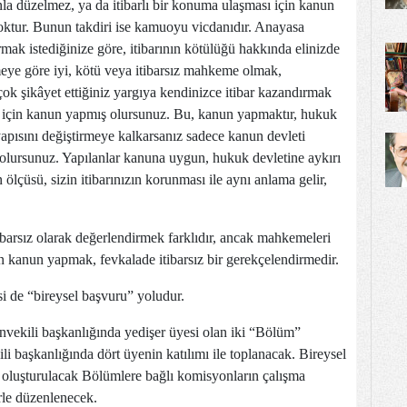
a düzelmez, ya da itibarlı bir konuma ulaşması için kanun
oktur. Bunun takdiri ise kamuoyu vicdanıdır. Anayasa
k istediğinize göre, itibarının kötülüğü hakkında elinizde
eye göre iyi, kötü veya itibarsız mahkeme olmak,
ok şikâyet ettiğiniz yargıya kendinizce itibar kazandırmak
ız için kanun yapmış olursunuz. Bu, kanun yapmaktır, hukuk
pısını değiştirmeye kalkarsanız sadece kanun devleti
ş olursunuz. Yapılanlar kanuna uygun, hukuk devletine aykırı
ölçüsü, sizin itibarınızın korunması ile aynı anlama gelir,
tibarsız olarak değerlendirmek farklıdır, ancak mahkemeleri
in kanun yapmak, fevkalade itibarsız bir gerekçelendirmedir.
i de “bireysel başvuru” yoludur.
nvekili başkanlığında yedişer üyesi olan iki “Bölüm”
 başkanlığında dört üyenin katılımı ile toplanacak. Bireysel
in oluşturulacak Bölümlere bağlı komisyonların çalışma
rle düzenlenecek.