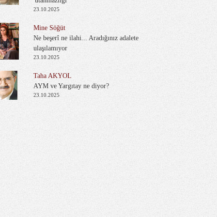
'utanmazlığı'
23.10.2025
Mine Söğüt
Ne beşerî ne ilahi... Aradığınız adalete
ulaşılamıyor
23.10.2025
Taha AKYOL
AYM ve Yargıtay ne diyor?
23.10.2025