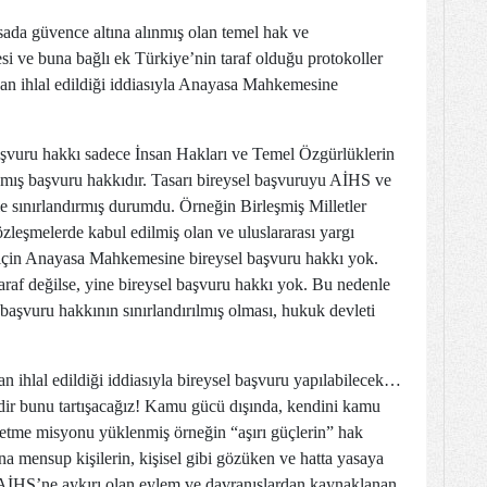
ada güvence altına alınmış olan temel hak ve
i ve buna bağlı ek Türkiye’nin taraf olduğu protokoller
an ihlal edildiği iddiasıyla Anayasa Mahkemesine
vuru hakkı sadece İnsan Hakları ve Temel Özgürlüklerin
nmış başvuru hakkıdır. Tasarı bireysel başvuruyu AİHS ve
le sınırlandırmış durumdu. Örneğin Birleşmiş Milletler
özleşmelerde kabul edilmiş olan ve uluslararası yargı
” için Anayasa Mahkemesine bireysel başvuru hakkı yok.
araf değilse, yine bireysel başvuru hakkı yok. Bu nedenle
başvuru hakkının sınırlandırılmış olması, hukuk devleti
an ihlal edildiği iddiasıyla bireysel başvuru yapılabilecek…
r bunu tartışacağız! Kamu gücü dışında, kendini kamu
 etme misyonu yüklenmiş örneğin “aşırı güçlerin” hak
na mensup kişilerin, kişisel gibi gözüken ve hatta yasaya
i AİHS’ne aykırı olan eylem ve davranışlardan kaynaklanan