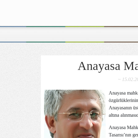
Anayasa Ma
~ 15.02.2
Anayasa mahkem
özgürlüklerinin
Anayasanın üst
altına alınmasıd
Anayasa Mahke
Tasarısı’nın ge