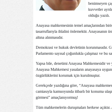
benimseyen çağ
kuvvetler ayrılı
olduğu yazılı.
Anayasa mahkemesinin temel amaçlarından birisi
tasarruflarıyla ihlalini önlemektir. Anayasanın ü
altına alınmasıdır.
Demokrasi ve hukuk devletinin korunmasıdır. Ger
Parlamento sayısal çoğunlukla çalışmaz ve bu s
Yapsa bile, denetimi Anayasa Mahkemesidir ve y
Anayasa Mahkemesi yasaların anayasaya uygunlu
özgürlüklerini korumak için kurulmuştur.
Gerekçede yazdığına göre, “Anayasa mahkemesin
camiasıyla kamuoyunda itibarlı bir konuma ulaşma
görmesi” amaçlanıyormuş!
Tüm mahkemelerin duruşmaları herkese açıktır. 