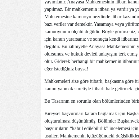
yayımlanır. Anayasa Mahkemesinin itibarı kanunl
yapılmaz. Bir mahkemenin itibarı ya vardır ya y
Mahkemesine kamuoyu nezdinde itibar kazandırma
bazı veriler var demektir. Yasamaya veya yürütm
kamuoyunun ölçütü değildir. Böyle görürseniz, ç
için kanun yararsanız ve sonuçta kendi itibarın
değildir. Bu zihniyetle Anayasa Mahkemesinin ya
olursunuz ve hukuk devleti anlayışını terk etmi
olur. Giderek herhangi bir mahkemenin itibarının 
eğer istediğiniz buysa!
Mahkemeleri size göre itibarlı, başkasına göre i
kanun yapmak suretiyle itibarlı hale getirmek iç
Bu Tasarının en sorunlu olan bölümlerinden biris
Bireysel başvuruları karara bağlamak için Başka
oluşturulması düşünülmüş. Bölümler Başkanvekili
başvuruların “kabul edilebilirlik” incelemesi iç
usulleri Mahkemenin içtüzüğündeki değişiklikle