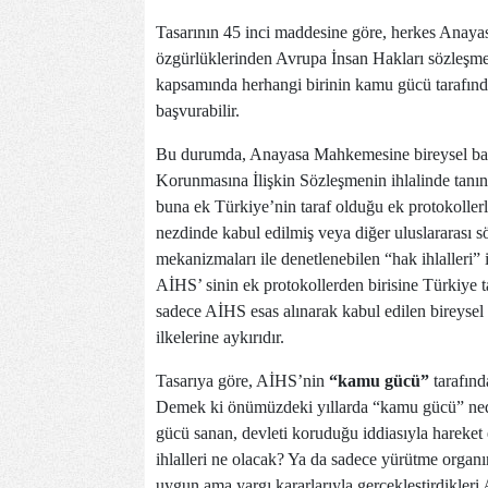
Tasarının 45 inci maddesine göre, herkes Anayas
özgürlüklerinden Avrupa İnsan Hakları sözleşmes
kapsamında herhangi birinin kamu gücü tarafınd
başvurabilir.
Bu durumda, Anayasa Mahkemesine bireysel baş
Korunmasına İlişkin Sözleşmenin ihlalinde tanı
buna ek Türkiye’nin taraf olduğu ek protokoller
nezdinde kabul edilmiş veya diğer uluslararası s
mekanizmaları ile denetlenebilen “hak ihlalleri
AİHS’ sinin ek protokollerden birisine Türkiye t
sadece AİHS esas alınarak kabul edilen bireysel 
ilkelerine aykırıdır.
Tasarıya göre, AİHS’nin
“kamu gücü”
tarafınd
Demek ki önümüzdeki yıllarda “kamu gücü” nedi
gücü sanan, devleti koruduğu iddiasıyla hareket
ihlalleri ne olacak? Ya da sadece yürütme organı
uygun ama yargı kararlarıyla gerçekleştirdikler