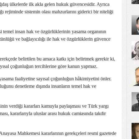
daş ülkelerde ilk akla gelen hukuk güvencesidir. Ayrıca
ğı rejiminde sistemin olası mahzurlarını giderici bir niteliği
 temel insan hak ve özgürlüklerinin yasama organının
stünlüğü ve bağlayıcılığı ile hak ve özgürlüklerin güvence
ekçede belirtilen bu amaca katkı için belirtmek gerekir ki,
ayısal çoğunluğun tercihlerine göre kanun yapmaz.
asama faaliyetine sayısal çoğunluğun hâkimiyetini önler.
ğunu denetleme dışında insanların temel hak ve
in verdiği kararları kamuyla paylaşması ve Türk yargı
sı, kararlarıyla uluslar arası hukuk camiasında takdir
Anayasa Mahkemesi kararlarının gerekçeleri resmi gazetede