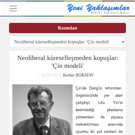
Toggle navigation
Basından
Neoliberal küreselleşmeden kopuşlar:
'Çin modeli'
~ 24.10.2025,
Korkut BORATAV
~
Çin’de Deng’in reformları,
öngörüsünde yer alan
çelişkiyi Lifu Yin’in
betimlediği planlama
yöntemleri ile piyasa
mekanizması arasında
uyumlu iki yol sentezi ile