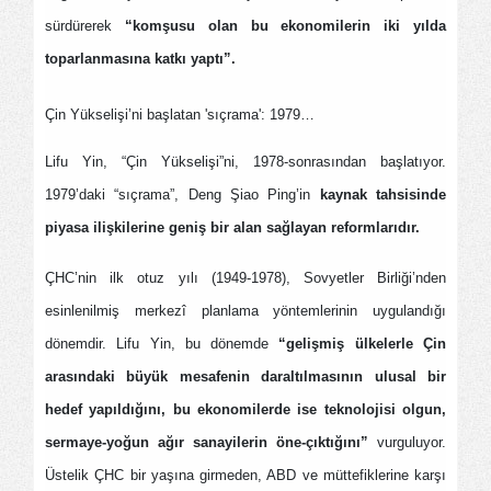
sürdürerek
“komşusu olan bu ekonomilerin iki yılda
toparlanmasına katkı yaptı”.
Çin Yükselişi’ni başlatan 'sıçrama': 1979…
Lifu Yin, “Çin Yükselişi”ni, 1978-sonrasından başlatıyor.
1979’daki “sıçrama”, Deng Şiao Ping’in
kaynak tahsisinde
piyasa ilişkilerine geniş bir alan sağlayan reformlarıdır.
ÇHC’nin ilk otuz yılı (1949-1978), Sovyetler Birliği’nden
esinlenilmiş merkezî planlama yöntemlerinin uygulandığı
dönemdir. Lifu Yin, bu dönemde
“gelişmiş ülkelerle Çin
arasındaki büyük mesafenin daraltılmasının ulusal bir
hedef yapıldığını, bu ekonomilerde ise teknolojisi olgun,
sermaye-yoğun ağır sanayilerin öne-çıktığını”
vurguluyor.
Üstelik ÇHC bir yaşına girmeden, ABD ve müttefiklerine karşı