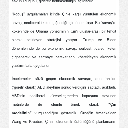
savunulduğunu, giderek benimsendiğini açıkladık.
“Kopuş” uygulamaları içinde Çin’e karşı yürütülen ekonomik
savaş, neoliberal ilkeleri çiğnediği için önem taşır. Bu “savaş”ın
kökeninde de Obama yönetiminin Çin’i uluslar-arası bir tehdit
olarak belirleyen stratejisi yatıyor. Trump ve Biden
dönemlerinde de bu ekonomik savaş, serbest ticaret ilkeleri
çiğnenerek ve sermaye hareketlerini köstekleyen ekonomik
yaptırımlarla uygulandı.
İncelemeler, sözü geçen ekonomik savaşın, son tahlilde
(“göreli” olarak) ABD aleyhine sonuç verdiğini saptadı, açıkladı.
ABD’nin neoliberal küreselleşmeden kopuşunu savunan
metinlerde de olumlu örnek olarak
“Çin
modelinin”
vurgulandığını gösterdik. Örneğin Amerika’dan
Wang ve Kroeber, Çin’in ekonomik üstünlüğünü planlamanın