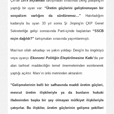
Çin’de
1979 Sıçraması
tartışmaları sırasında Deng Şiaoping’in
yaptığı bir uyarı var:
“Üretim güçlerini geliştiremeyen bir
sosyalizm varlığını da sürdüremez…”
Hatırladığım
kadarıyla bu uyarı 33 yıl sonra Şi Jinping’in ÇKP Genel
Sekreterliğe gelişi sonrasında Parti-içinde başlatılan
“SSCB
niçin dağıldı?”
tartışmaları sırasında yayımlanmıştı.
Mao’nun silah arkadaşı ve yakın yoldaşı Deng’in bu öngörüyü
veya uyarıyı
Ekonomi Politiğin Eleştirilmesine Katkı’
da yer
alan tarihsel maddeciliğin temel önermelerinden esinlenerek
yaptığı açıktır. Marx’ın ünlü metninden aktaralım:
“Gelişmelerinin belli bir safhasında maddi üretim güçleri,
mevcut üretim ilişkileriyle ya da bunların hukuki
ifadesinden başka bir şey olmayan mülkiyet ilişkileriyle
çatışırlar. Bu ilişkiler, üretim güçlerinin gelişme şekilleri