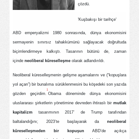
çözdü.
'Kuşbakışı bir tarihçe'
ABD emperyalizmi 1980 sonrasında, dünya ekonomisini
sermayenin sınırsız tahakkümünü sağlayacak doğrultuda
biçimlendirmeye kalkıştı. Tasarının bütünü de, zaman
içinde
neoliberal küreselleşme
olarak adlandırıldı.
Neoliberal küreselleşmenin gelişme aşamalarını ve (“kopuşlara
yol açan”) bir bunalıma sürüklenmesini bu köşedeki son yazıda
1
gözden geçirdim.
Obama döneminde dünya ekonomisini
uluslararası şirketlerin yönetimine devreden ihtiraslı bir
mutlak
kapitalizm
tasarımının 2017’ de Trump tarafından
baltalandığını; 2023’te başlayarak da
neoliberal
küreselleşmeden bir kopuşun
ABD’de açıkça