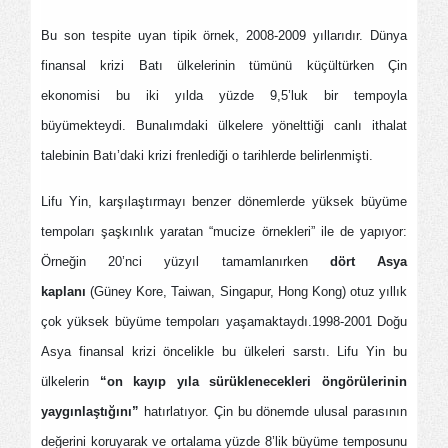
Bu son tespite uyan tipik örnek, 2008-2009 yıllarıdır. Dünya
finansal krizi Batı ülkelerinin tümünü küçültürken Çin
ekonomisi bu iki yılda yüzde 9,5’luk bir tempoyla
büyümekteydi. Bunalımdaki ülkelere yönelttiği canlı ithalat
talebinin Batı’daki krizi frenlediği o tarihlerde belirlenmişti.
Lifu Yin, karşılaştırmayı benzer dönemlerde yüksek büyüme
tempoları şaşkınlık yaratan “mucize örnekleri” ile de yapıyor:
Örneğin 20’nci yüzyıl tamamlanırken
dört Asya
kaplanı
(Güney Kore, Taiwan, Singapur, Hong Kong) otuz yıllık
çok yüksek büyüme tempoları yaşamaktaydı.1998-2001 Doğu
Asya finansal krizi öncelikle bu ülkeleri sarstı. Lifu Yin bu
ülkelerin
“on kayıp yıla sürüklenecekleri öngörülerinin
yaygınlaştığını”
hatırlatıyor. Çin bu dönemde ulusal parasının
değerini koruyarak ve ortalama yüzde 8’lik büyüme temposunu