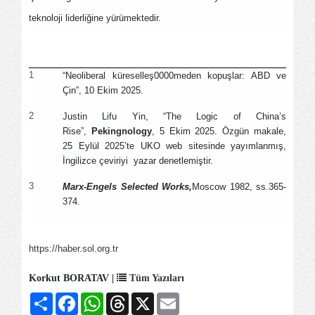
teknoloji liderliğine yürümektedir.
1
“Neoliberal küreselleş0000meden kopuşlar: ABD ve
Çin”, 10 Ekim 2025.
2
Justin Lifu Yin, “The Logic of China’s
Rise”,
Pekingnology
, 5 Ekim 2025. Özgün makale,
25 Eylül 2025’te UKO web sitesinde yayımlanmış,
İngilizce çeviriyi yazar denetlemiştir.
3
Marx-Engels Selected Works,
Moscow 1982, ss.365-
374.
https://haber.sol.org.tr
Korkut BORATAV |
Tüm Yazıları
Share
Facebook
WhatsApp
Threads
X
Email