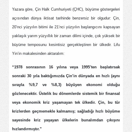
Yazara göre, Çin Halk Cumhuriyeti (ÇHC), büyüme göstergeleri
açısından dünya iktisat tarihinde benzersiz bir olgudur: Çin,
20’nci yüzyılın bitimi ile 21’nci yüzyılın başlangıcını kapsayan
yaklaşık yarım yüzyıllık bir zaman dilimi içinde, çok yüksek bir
büyüme temposunu kesintisiz gerçekleştiren bir ülkedir. Lifu
Yin’in makalesinden aktaralım:
“1978 sonrasının 16 yılına veya 1995’ten başlatırsak
sonraki 30 yıla baktığımızda Çin’in dünyada en hızlı (aynı
sırayla %9,7 ve %8,3) büyüyen ekonomi olduğu
gözlenecektir. Üstelik bu dönemlerde sistemik bir finansal
veya ekonomik kriz yaşamayan tek ülkedir. Çin, bu tür
krizlerden geçmemekle kalmamış; sağladığı hızlı büyüme
sayesinde kriz yaşayan ülkelerin bunalımdan çıkışını
hızlandırmıştır.”