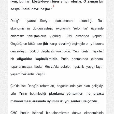
iken, bunları köstekleyen birer zincir olurlar. O zaman bir
3
sosyal ihtilal devri başlar.”
Deng’in uyarısı Sovyet planlamasının tıkandığı, Rus
ekonomisinin durgunlaştığı, ekonomik “reformlar” üzerinde
anlamsız tartışmaların yığıldığı 1979 civarında yapıldı.
Öngörü, en kötümser
(bir karşı devrim)
biçimiyle on yıl sonra
gerçekleşti. SSCB dağılarak yok oldu. Yeni üretim ilişkileri
bir
oligarklar kapitalizmidir.
Putin sonrasında ekonomi
toparlanıncaya kadar Rusya’da sefalet, işsizlik yaygınlaştı,
yaşam beklentisi düştü.
Çin’de ise Deng’in reformları, öngörüsünde yer alan çelişkiyi
Lifu Yin’in betimlediği
planlama yöntemleri ile piyasa
mekanizması arasında uyumlu iki yol sentezi ile çözdü.
ÇHC bugün istisnaî bir dinamizmle dünya ekonomisinin