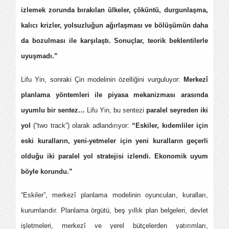
izlemek zorunda bırakılan ülkeler, çöküntü, durgunlaşma,
kalıcı krizler, yolsuzluğun ağırlaşması ve bölüşümün daha
da bozulması ile karşılaştı. Sonuçlar, teorik beklentilerle
uyuşmadı.”
Lifu Yin, sonraki Çin modelinin özelliğini vurguluyor:
Merkezî
planlama yöntemleri ile piyasa mekanizması arasında
uyumlu bir sentez…
Lifu Yin, bu sentezi
paralel seyreden iki
yol
(“two track”) olarak adlandırıyor:
“Eskiler, kıdemliler için
eski kuralların, yeni-yetmeler için yeni kuralların geçerli
olduğu iki paralel yol stratejisi izlendi. Ekonomik uyum
böyle korundu.”
“Eskiler”, merkezî planlama modelinin oyuncuları, kuralları,
kurumlarıdır. Planlama örgütü, beş yıllık plan belgeleri, devlet
işletmeleri, merkezî ve yerel bütçelerden yatırımları,