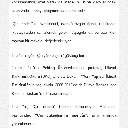
korunmasında, özel olarak da
Made in China 2025
adındaki
uzun vadeli sanayi programında görmektedir.
“Çin modeli”nin özelliklerini, (varsa) özgünlüğünü, o ülkeden
iktisatçılardan da izlemek gerekir. Aşağıda da bu özellikleri
2
taşıyan bir makale
değerlendiriliyor.
Lifu Yin’e göre 'Çin yükselişinin' göstergeleri
Justin Lifu Yin,
Peking Üniversitesi
’nde profesör,
Ulusal
Kalkınma Okulu
(UKO) Onursal Dekanı,
“Yeni Yapısal İktisat
Estitüsü”
nün başkanıdır. 2008-2012’de de Dünya Bankası’nda
Kıdemli Başkan Yardımcısı olmuştur.
Lifu Yin, “Çin modeli” terimini kullanmıyor. Makalenin
başlığındaki
“Çin yükselişinin mantığı”
, aynı anlamda
yorumlanabilir.