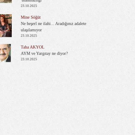
'utanmazlığı'
23.10.2025
Mine Söğüt
Ne beşerî ne ilahi... Aradığınız adalete
ulaşılamıyor
23.10.2025
Taha AKYOL
AYM ve Yargıtay ne diyor?
23.10.2025