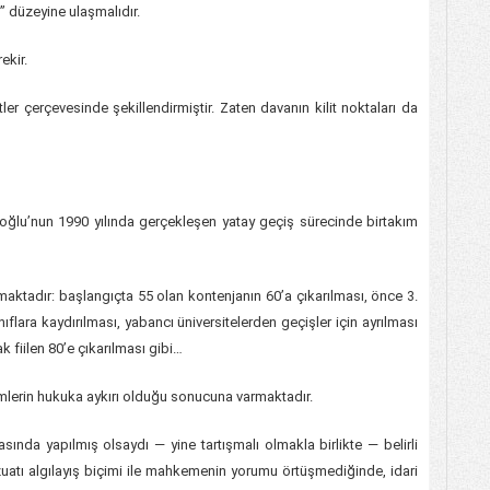
a” düzeyine ulaşmalıdır.
ekir.
er çerçevesinde şekillendirmiştir. Zaten davanın kilit noktaları da
ğlu’nun 1990 yılında gerçekleşen yatay geçiş sürecinde birtakım
aktadır: başlangıçta 55 olan kontenjanın 60’a çıkarılması, önce 3.
ınıflara kaydırılması, yabancı üniversitelerden geçişler için ayrılması
k fiilen 80’e çıkarılması gibi…
erin hukuka aykırı olduğu sonucuna varmaktadır.
sında yapılmış olsaydı — yine tartışmalı olmakla birlikte — belirli
zuatı algılayış biçimi ile mahkemenin yorumu örtüşmediğinde, idari