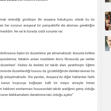
ılmak istendiği görülüyor. Bir anayasa hukukçusu olarak bu tür
yan her sorunun anayasal bir perspektifle ele alınması gerektiğini
esildim. Ne var ki burada ciddi sorunlar var.
ırılmasına ilişkin bir düzenleme yer almamaktadır. Bununla birlikte
üşünülemez. Nitekim anılan maddenin ikinci fıkrasında yer verilen
enlenir.’ ifadesi ile devlete bir takdir alanı yaratılmıştır. Eğitim
ümünde düzenlendiği hususu da gözetildiğinde devlete tanınan bu
diği anlaşılmaktadır. Öte yandan, Anayasa'da diğer haklardan farklı
a kanun koyucuyu bağlayan belli bir meşru amaçlar listesi
 hakkının sınırlanması hususundaki takdir aralığının geniş olduğu
kisinin Mahkemelerin denetimine tabi olduğu açıktır.”