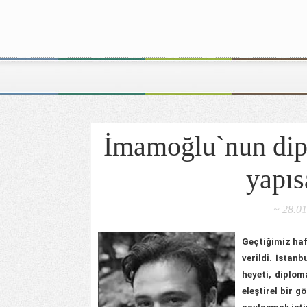
İmamoğlu`nun dip
yapıs
~ 28.0
Geçtiğimiz haf
verildi. İstan
heyeti, diplom
eleştirel bir 