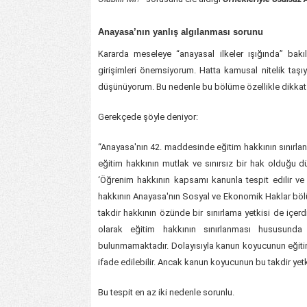
Anayasa’nın yanlış algılanması sorunu
Kararda meseleye “anayasal ilkeler ışığında” bak
girişimleri önemsiyorum. Hatta kamusal nitelik taşı
düşünüyorum. Bu nedenle bu bölüme özellikle dikkat k
Gerekçede şöyle deniyor:
“Anayasa'nın 42. maddesinde eğitim hakkının sınırland
eğitim hakkının mutlak ve sınırsız bir hak olduğu d
‘Öğrenim hakkının kapsamı kanunla tespit edilir ve düz
hakkının Anayasa'nın Sosyal ve Ekonomik Haklar böl
takdir hakkının özünde bir sınırlama yetkisi de içer
olarak eğitim hakkının sınırlanması hususund
bulunmamaktadır. Dolayısıyla kanun koyucunun eğitim
ifade edilebilir. Ancak kanun koyucunun bu takdir yet
Bu tespit en az iki nedenle sorunlu.