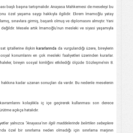
ası başlı başına tartışmalıdır. Anayasa Mahkemesi de meseleyi bu
onu özel yaşama saygı hakkıyla ilgilidir. Ekrem İmamoğlu yatay
amış, sınavlara girmiş, başarılı olmuş ve diplomasını almıştır. Yani
 değildir. Mesele artık İmamoğlu’nun mesleki ve siyasi yaşamıyla
t iptallerine ilişkin
kararlarında
da vurgulandığı üzere, bireylerin
sosyal konumlarını en çok mesleki faaliyetleri üzerinden kurarlar.
aleler, bireyin sosyal kimliğini etkilediği ölçüde Sözleşme’nin 8.
hakkına kadar uzanan sonuçları da vardır. Bu nedenle meselenin
avramlarını kolaylıkla iç içe geçirerek kullanması son derece
yürütme açıkça hatalıdır.
yetler yalnızca
“Anayasa’nın ilgili maddelerinde belirtilen sebeplere
ında özel bir sınırlama neden olmadığı için sınırlama marjının