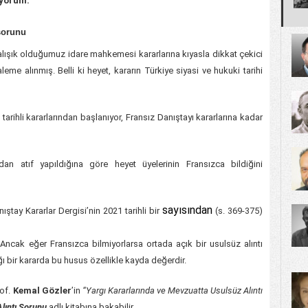
iyorum.
sorunu
 alışık olduğumuz idare mahkemesi kararlarına kıyasla dikkat çekici
eme alınmış. Belli ki heyet, kararın Türkiye siyasi ve hukuki tarihi
arihli kararlarından başlanıyor, Fransız Danıştayı kararlarına kadar
an atıf yapıldığına göre heyet üyelerinin Fransızca bildiğini
sayısından
ıştay Kararlar Dergisi’nin 2021 tarihli bir
(s. 369-375)
 Ancak eğer Fransızca bilmiyorlarsa ortada açık bir usulsüz alıntı
ığı bir kararda bu husus özellikle kayda değerdir.
rof.
Kemal Gözler
’in
“Yargı Kararlarında ve Mevzuatta Usulsüz Alıntı
Alıntı Sorunu
adlı kitabına bakabilir.