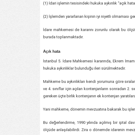
(1) İdari işlemin tesisindeki hukuka aykırılık “açık hat
(2) İşlemden yararlanan kişinin iyi niyetli olmaması ger
İdare mahkemesi de kararını zorunlu olarak bu ölçütl
burada toplanmaktadır.
Açık hata
İstanbul 5. İdare Mahkemesi kararında, Ekrem İmamo
hukuka aykırılıklar bulunduğu ileri sürülmektedir.
Mahkeme bu aykırılıkları kendi yorumuna göre sıralam
ve 4. sınıflar için açılan kontenjanların sonradan 2. s
gereken üçte birlik kontenjanın ek kontenjan yaratılara
Yani mahkeme, dönemin mevzuatına bakarak bu işleml
Bu değerlendirme, 1990 yılında açılmış bir iptal dava
ölçüde anlaşılabilirdi. Zira o dönemde idarenin mev