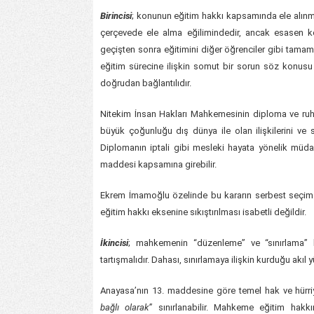
Birincisi
; konunun eğitim hakkı kapsamında ele alınm
çerçevede ele alma eğilimindedir, ancak esasen k
geçişten sonra eğitimini diğer öğrenciler gibi tamaml
eğitim sürecine ilişkin somut bir sorun söz konusu
doğrudan bağlantılıdır.
Nitekim İnsan Hakları Mahkemesinin diploma ve ruhsa
büyük çoğunluğu dış dünya ile olan ilişkilerini ve 
Diplomanın iptali gibi mesleki hayata yönelik müdah
maddesi kapsamına girebilir.
Ekrem İmamoğlu özelinde bu kararın serbest seçim 
eğitim hakkı eksenine sıkıştırılması isabetli değildir.
İkincisi
; mahkemenin “düzenleme” ve “sınırlama” k
tartışmalıdır. Dahası, sınırlamaya ilişkin kurduğu akıl 
Anayasa’nın 13. maddesine göre temel hak ve hürri
bağlı olarak”
sınırlanabilir. Mahkeme eğitim hakk