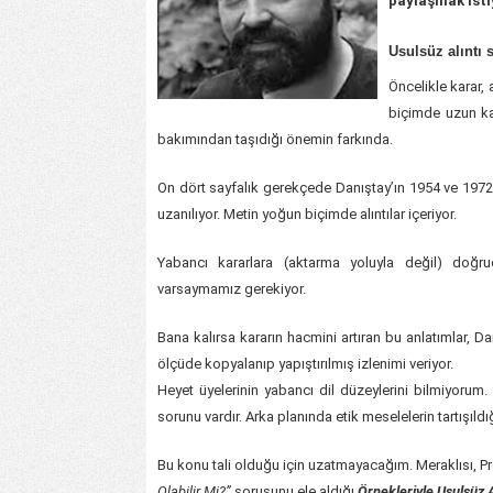
paylaşmak ist
Usulsüz alıntı 
Öncelikle karar,
biçimde uzun kal
bakımından taşıdığı önemin farkında.
On dört sayfalık gerekçede Danıştay’ın 1954 ve 1972 t
uzanılıyor. Metin yoğun biçimde alıntılar içeriyor.
Yabancı kararlara (aktarma yoluyla değil) doğrud
varsaymamız gerekiyor.
Bana kalırsa kararın hacmini artıran bu anlatımlar, Dan
ölçüde kopyalanıp yapıştırılmış izlenimi veriyor.
Heyet üyelerinin yabancı dil düzeylerini bilmiyorum.
sorunu vardır. Arka planında etik meselelerin tartışıld
Bu konu tali olduğu için uzatmayacağım. Meraklısı, P
Olabilir Mi?”
sorusunu ele aldığı
Örnekleriyle Usulsüz 