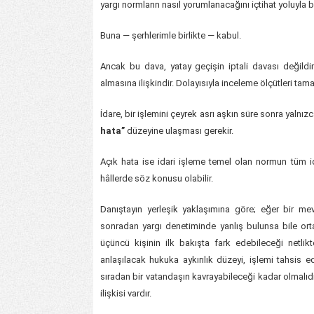
yargı normların nasıl yorumlanacağını içtihat yoluyla b
Buna — şerhlerimle birlikte — kabul.
Ancak bu dava, yatay geçişin iptali davası değildir
almasına ilişkindir. Dolayısıyla inceleme ölçütleri tama
İdare, bir işlemini çeyrek asrı aşkın süre sonra yalnız
hata”
düzeyine ulaşması gerekir.
Açık hata ise idari işleme temel olan normun tüm 
hâllerde söz konusu olabilir.
Danıştayın yerleşik yaklaşımına göre; eğer bir 
sonradan yargı denetiminde yanlış bulunsa bile orta
üçüncü kişinin ilk bakışta fark edebileceği netlik
anlaşılacak hukuka aykırılık düzeyi, işlemi tahsi
sıradan bir vatandaşın kavrayabileceği kadar olmalıd
ilişkisi vardır.