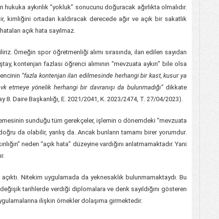
 hukuka aykırılık “yokluk” sonucunu doğuracak ağırlıkta olmalıdır.
ir, kimliğini ortadan kaldıracak derecede ağır ve açık bir sakatlık
hataları açık hata sayılmaz.
iliriz. Örneğin spor öğretmenliği alımı sırasında, ilan edilen sayıdan
ştay, kontenjan fazlası öğrenci alımının “mevzuata aykırı” bile olsa
rencinin
“fazla kontenjan ilan edilmesinde herhangi bir kast, kusur ya
sevk etmeye yönelik herhangi bir davranışı da bulunmadığı”
dikkate
ştay 8. Daire Başkanlığı, E. 2021/2041, K. 2023/2474, T. 27/04/2023).
kemesinin sunduğu tüm gerekçeler, işlemin o dönemdeki “mevzuata
doğru da olabilir, yanlış da. Ancak bunların tamamı birer yorumdur.
ılığın” neden “açık hata” düzeyine vardığını anlatmamaktadır. Yani
ır.
a açıktı. Nitekim uygulamada da yeknesaklık bulunmamaktaydı. Bu
değişik tarihlerde verdiği diplomalara ve denk sayıldığını gösteren
uygulamalarına ilişkin örnekler dolaşıma girmektedir.