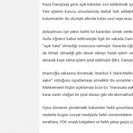
Keza Danıştaya göre açık hatadan söz edebilmek için
Yani işlemin kurucu unsurlarında derhal fark edilebil
bulunmalıdır. Bu düzeyin altında kalan usul veya esas 
Anlaşılması için yakın tarihli bir karardan örnek vereb
fazla öğrenci kabul edilmesiyle ilgili bir vakada Danı
“açık hata” olmadığı sonucuna varmıştır. Kararda öğ
da ihmali olmadığı gibi davalı idareyi hatalı işlem 
alınarak kayıt silme işlemi iptal edilmiştir (Bkz. Danı
İmamoğlu vakasına dönersek; İstanbul 5. İdare Mah
aykırı” olduğunu ispatlamaya yöneliktir. Bu yorumlar 
Mahkemenin hiçbir açıklaması bize bu “mevzuata aykır
karar sanki olağan bir iptal davası gibi ele alınmaktad
Oysa dönemin yönetmelik hükümleri farklı yorumlar
nedenle bugün sosyal medyada farklı üniversitelerin 
evraklara, YÖK onaylı belgelere ve farklı yatay geçiş 