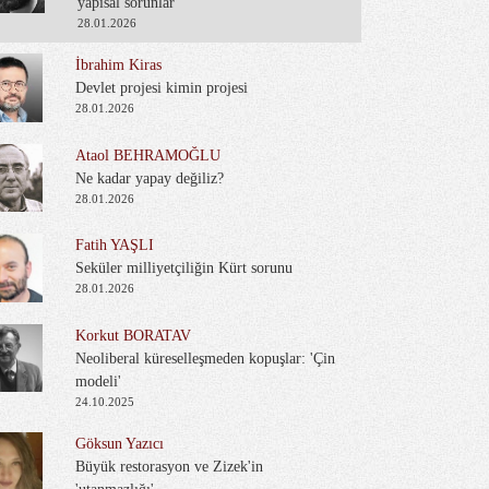
yapısal sorunlar
28.01.2026
İbrahim Kiras
Devlet projesi kimin projesi
28.01.2026
Ataol BEHRAMOĞLU
Ne kadar yapay değiliz?
28.01.2026
Fatih YAŞLI
Seküler milliyetçiliğin Kürt sorunu
28.01.2026
Korkut BORATAV
Neoliberal küreselleşmeden kopuşlar: 'Çin
modeli'
24.10.2025
Göksun Yazıcı
Büyük restorasyon ve Zizek'in