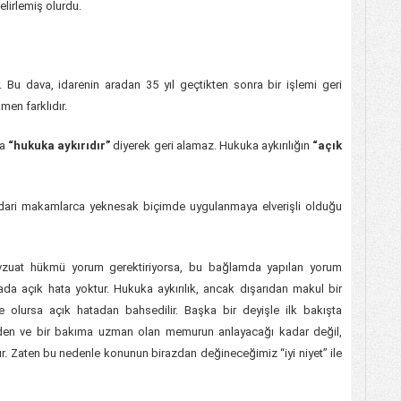
elirlemiş olurdu.
. Bu dava, idarenin aradan 35 yıl geçtikten sonra bir işlemi geri
men farklıdır.
ca
“hukuka aykırıdır”
diyerek geri alamaz. Hukuka aykırılığın
“açık
idari makamlarca yeknesak biçimde uygulanmaya elverişli olduğu
mevzuat hükmü yorum gerektiriyorsa, bu bağlamda yapılan yorum
da açık hata yoktur. Hukuka aykırılık, ancak dışarıdan makul bir
te olursa açık hatadan bahsedilir. Başka bir deyişle ilk bakışta
s eden ve bir bakıma uzman olan memurun anlayacağı kadar değil,
ır. Zaten bu nedenle konunun birazdan değineceğimiz “iyi niyet” ile