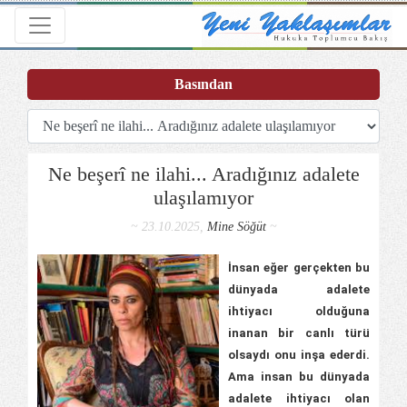
Toggle navigation
Basından
Ne beşerî ne ilahi... Aradığınız adalete
ulaşılamıyor
~ 23.10.2025,
Mine Söğüt
~
İnsan eğer gerçekten bu
dünyada adalete
ihtiyacı olduğuna
inanan bir canlı türü
olsaydı onu inşa ederdi.
Ama insan bu dünyada
adalete ihtiyacı olan