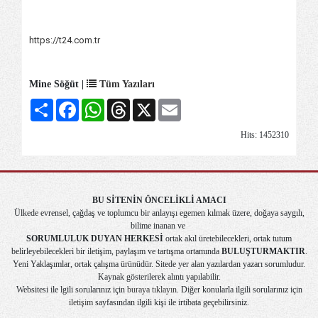
https://t24.com.tr
Mine Söğüt |
Tüm Yazıları
Share
Facebook
WhatsApp
Threads
X
Email
Hits: 1452310
BU SİTENİN ÖNCELİKLİ AMACI
Ülkede evrensel, çağdaş ve toplumcu bir anlayışı egemen kılmak üzere, doğaya saygılı,
bilime inanan ve
SORUMLULUK DUYAN HERKESİ
ortak akıl üretebilecekleri, ortak tutum
belirleyebilecekleri bir iletişim, paylaşım ve tartışma ortamında
BULUŞTURMAKTIR
.
Yeni Yaklaşımlar, ortak çalışma ürünüdür. Sitede yer alan yazılardan yazarı sorumludur.
Kaynak gösterilerek alıntı yapılabilir.
Websitesi ile lgili sorularınız için
buraya tıklayın
. Diğer konularla ilgili sorularınız için
iletişim
sayfasından ilgili kişi ile irtibata geçebilirsiniz.