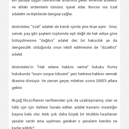
Biri yasaya uygun davranmak anlamına gelen evrensel adalettir
ve ahlaki erdemlerin tümünü işaret eder. İkincisi ise özel
adalettir ve ilişkilerde dengeyi sağlar.
Aristoteles “özel” adaleti de kendi içinde yine ikiye ayırır. Onur,
servet, pay gibi şeylerin toplumda eşit değil de hak edişe göre
bölüşülmesine “dağıtıcı” adalet der; bir haksızlık ya da
dengesizlik olduğunda onun telafi edilmesine de “düzeltici”
adalet.
Aristoteles’in “Hak edene hakkını verme” hukuku Roma
hukukunda “suum cuique tribuere” yani herkese hakkını vermek
ilkesine dönüşür. Ve zaman geçer, milattan sonra 2000’li yıllara
gelinir.
İlkçağ filozoflarının tariflerinden çok da uzaklaşmamış olan ve
hâlâ için için ilahlara havale edilen adalet kavramı insanlığın
başına bela olur. Artık çok daha büyük bir titizlikle hazırlanan
yasalar vardır ama uyulması gereken o yasaların kendisi ne
kadar adildir?