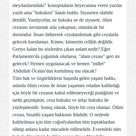
meydanlarındaki" konuşmaların heyecanına veren yazılar
yazdı ama "hukuken" hatalı buldu. Siyaseten olabilir
denildi. Yanılıyorlar, ne hukuka ne de siyasete, ölüm
cezasını savunmak asla yakışmaz, utanılacak bir
durumdur. İnsan öldürerek cezalandırmak gibi cezalarla
gelecek kurulamaz. Kimse, kimsenin cellâdı değildir.
Geriye kalan bu sözlerden çıkan anlam nedir? Eğer
Parlamento'da çoğunluk olurlarsa, "idam cezası" geri mi
gelecek? Hemen uygulanacak ve hemen "millet"
Abdullah Öcalan'dan kurtulmuş mu olacak?
Tüm hak ve özgürlüklerin başında gelen yaşam hakkı,
aslında ölüm cezası ile insan yaşamını ortadan kaldırdığı
için böyle bir cezanın kabul edilemeyeceği pratiğinin ve
tarihi geçmişinin, ceza hukuku ve infaz hukuku ile
yüzleşmesidir. Sonuç olarak, böyle bir ceza olamaz. Ölüm
cezası, bizatihi yaşam hakkının ihlalidir. O nedenle
kaldırılması için tüm coğrafyalardan tüm topraklardan
silinip atılana kadar mücadele edilmelidir. Evrendeki tüm