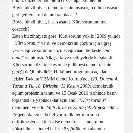
hukuk düzenlerinde ölüm cezası ilga edilmelidir.
Böyle bir zihniyet, demokrasinin inşası için ölüm cezasını
geri getirerek mi demokrat olacak?
Böyle bir zihniyet, insan asarak Kürt sorununu mu
çözecek?
Zaten bu zihniyete göre, Kürt sorunu yok ki! 2009 yılında
"Kürt Sorunu"
vardı ve demokratik çözüm için uğraş
verileceği ve sorunun çözüleceği vaadi herkeste
"bir
umut"
yaratmıştı. Alkışlarla ve methiyelerle karşılandı.
Kürt sorunu üzerine cesaretle gidilmesi demokrasinin
gereği değil miydi(!)? Hükümet programını açıkladı.
İçişleri Bakanı TBMM Genel Kurulu'nda
(23. Dönem 4.
Yasama Yılı 18. Birleşim, 13 Kasım 2009
) demokratik
açılım projesinin tanıttı ve 15 Ocak 2010 tarihinde basın
toplantısı ile yapılacaklar açıklandı.
"Kürt sorunu"
denilmedi ve adı
"Milli Birlik ve Kardeşlik Projesi"
oldu.
Projede iki temel hedef vardı. İlki terörün sona
erdirilmesiydi. İkincisi ise demokrasi standardının
yükseltilmesi, temel hak ve özgürlüklerin alanının