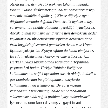
ötekileştirme, demokratik tepkilere tahammülsüzlük,
toplumu kaosa sürüklemek gibi hal ve hareketleri tasvip
etmemiz mümkün değildir. (...) Kimse diğeriyle aynı
düşünmek zorunda değildir. Demokratik tepkilerin dışa
vurumunun bu şekilde olmaması gerektiğini yineliyoruz.
Ancak, bunun yanı sıra kendilerine
ileri demokrasi
hedefi
koyanların bu tür demokratik tepkilere herkesten daha
fazla hoşgörü göstermesi gerekirken Artvin'e ve Hopa
İlçemize yakıştırılan
Eşkıya
sıfatını da kabul etmiyoruz.
Bu sıfatı yakıştıranları kınıyor ve özür istiyoruz. (...)
Herkes hukuka saygılı olmak zorundadır. Toplumsal
yaşamın özü budur. Türkiye Tabipler Birliğince
kullanılmasının sağlık açısından zararlı olduğu bildirilen
gaz bombalarının bu gibi toplumsal olaylarda
kullanılmasını da istemiyoruz. Bir sürü masum
vatandaşımız hak etmediği halde bu bombalardan
etkilenmekte ciddi sağlık problemi yaşamaktadırlar."
İşkencenin, onur kırıcı davranış ve gayri insani