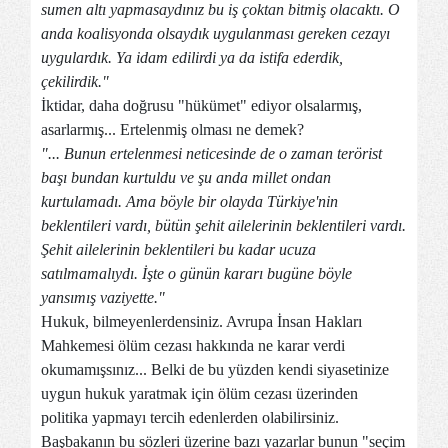
sumen altı yapmasaydınız bu iş çoktan bitmiş olacaktı. O
anda koalisyonda olsaydık uygulanması gereken cezayı
uygulardık. Ya idam edilirdi ya da istifa ederdik,
çekilirdik."
İktidar, daha doğrusu "hükümet" ediyor olsalarmış,
asarlarmış... Ertelenmiş olması ne demek?
"... Bunun ertelenmesi neticesinde de o zaman terörist
başı bundan kurtuldu ve şu anda millet ondan
kurtulamadı. Ama böyle bir olayda Türkiye'nin
beklentileri vardı, bütün şehit ailelerinin beklentileri vardı.
Şehit ailelerinin beklentileri bu kadar ucuza
satılmamalıydı. İşte o günün kararı bugüne böyle
yansımış vaziyette."
Hukuk, bilmeyenlerdensiniz. Avrupa İnsan Hakları
Mahkemesi ölüm cezası hakkında ne karar verdi
okumamışsınız... Belki de bu yüzden kendi siyasetinize
uygun hukuk yaratmak için ölüm cezası üzerinden
politika yapmayı tercih edenlerden olabilirsiniz.
Başbakanın bu sözleri üzerine bazı yazarlar bunun "seçim