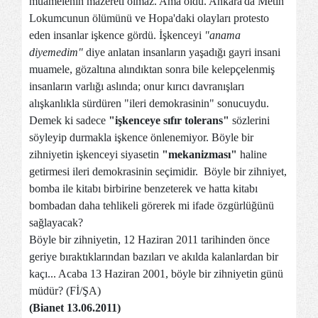
muamelenin mazereti olmaz. Ama oldu. Ankara'da Metin
Lokumcunun ölümünü ve Hopa'daki olayları protesto
eden insanlar işkence gördü. İşkenceyi
"anama
diyemedim"
diye anlatan insanların yaşadığı gayri insani
muamele, gözaltına alındıktan sonra bile kelepçelenmiş
insanların varlığı aslında; onur kırıcı davranışları
alışkanlıkla sürdüren "ileri demokrasinin" sonucuydu.
Demek ki sadece
"işkenceye sıfır tolerans"
sözlerini
söyleyip durmakla işkence önlenemiyor. Böyle bir
zihniyetin işkenceyi siyasetin
"mekanizması"
haline
getirmesi ileri demokrasinin seçimidir. Böyle bir zihniyet,
bomba ile kitabı birbirine benzeterek ve hatta kitabı
bombadan daha tehlikeli görerek mi ifade özgürlüğünü
sağlayacak?
Böyle bir zihniyetin, 12 Haziran 2011 tarihinden önce
geriye bıraktıklarından bazıları ve akılda kalanlardan bir
kaçı... Acaba 13 Haziran 2001, böyle bir zihniyetin günü
müdür? (Fİ/ŞA)
(Bianet 13.06.2011)