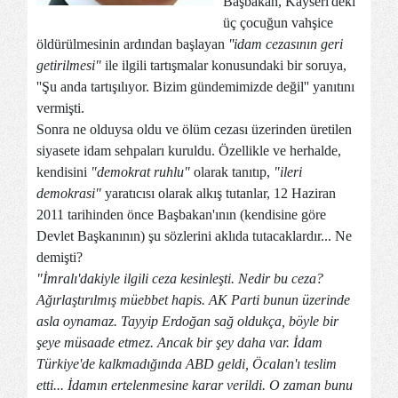
Başbakan, Kayseri'deki
üç çocuğun vahşice
öldürülmesinin ardından başlayan
''idam cezasının geri
getirilmesi"
ile ilgili tartışmalar konusundaki bir soruya,
''Şu anda tartışılıyor. Bizim gündemimizde değil'' yanıtını
vermişti.
Sonra ne olduysa oldu ve ölüm cezası üzerinden üretilen
siyasete idam sehpaları kuruldu. Özellikle ve herhalde,
kendisini
"demokrat ruhlu"
olarak tanıtıp,
"ileri
demokrasi"
yaratıcısı olarak alkış tutanlar, 12 Haziran
2011 tarihinden önce Başbakan'ının (kendisine göre
Devlet Başkanının) şu sözlerini aklıda tutacaklardır... Ne
demişti?
"İmralı'dakiyle ilgili ceza kesinleşti. Nedir bu ceza?
Ağırlaştırılmış müebbet hapis. AK Parti bunun üzerinde
asla oynamaz. Tayyip Erdoğan sağ oldukça, böyle bir
şeye müsaade etmez. Ancak bir şey daha var. İdam
Türkiye'de kalkmadığında ABD geldi, Öcalan'ı teslim
etti... İdamın ertelenmesine karar verildi. O zaman bunu