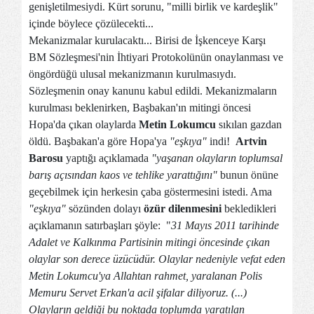
genişletilmesiydi. Kürt sorunu, "milli birlik ve kardeşlik"
içinde böylece çözülecekti...
Mekanizmalar kurulacaktı... Birisi de İşkenceye Karşı
BM Sözleşmesi'nin İhtiyari Protokolünün onaylanması ve
öngördüğü ulusal mekanizmanın kurulmasıydı.
Sözleşmenin onay kanunu kabul edildi. Mekanizmaların
kurulması beklenirken, Başbakan'ın mitingi öncesi
Hopa'da çıkan olaylarda
Metin Lokumcu
sıkılan gazdan
öldü. Başbakan'a göre Hopa'ya
"eşkıya"
indi!
Artvin
Barosu
yaptığı açıklamada
"yaşanan olayların toplumsal
barış açısından kaos ve tehlike yarattığını"
bunun önüne
geçebilmek için herkesin çaba göstermesini istedi. Ama
"eşkıya"
sözünden dolayı
özür dilenmesini
bekledikleri
açıklamanın satırbaşları şöyle: "
31 Mayıs 2011 tarihinde
Adalet ve Kalkınma Partisinin mitingi öncesinde çıkan
olaylar son derece üzücüdür. Olaylar nedeniyle vefat eden
Metin Lokumcu'ya Allahtan rahmet, yaralanan Polis
Memuru Servet Erkan'a acil şifalar diliyoruz. (...)
Olayların geldiği bu noktada toplumda yaratılan