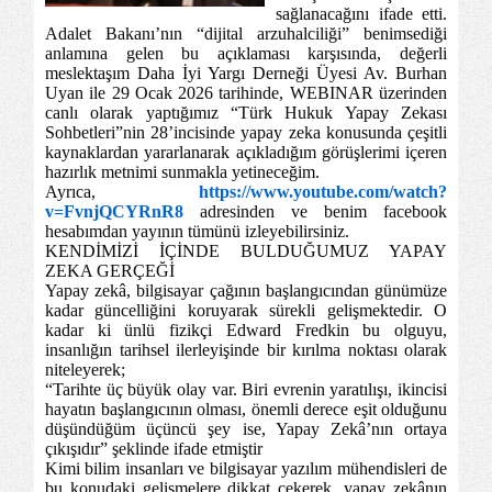
sağlanacağını ifade etti.
Adalet Bakanı’nın “dijital arzuhalciliği” benimsediği
anlamına gelen bu açıklaması karşısında, değerli
meslektaşım Daha İyi Yargı Derneği Üyesi Av. Burhan
Uyan ile 29 Ocak 2026 tarihinde, WEBINAR üzerinden
canlı olarak yaptığımız “Türk Hukuk Yapay Zekası
Sohbetleri”nin 28’incisinde yapay zeka konusunda çeşitli
kaynaklardan yararlanarak açıkladığım görüşlerimi içeren
hazırlık metnimi sunmakla yetineceğim.
Ayrıca,
https://www.youtube.com/watch?
v=FvnjQCYRnR8
adresinden ve benim facebook
hesabımdan yayının tümünü izleyebilirsiniz.
KENDİMİZİ İÇİNDE BULDUĞUMUZ YAPAY
ZEKA GERÇEĞİ
Yapay zekâ, bilgisayar çağının başlangıcından günümüze
kadar güncelliğini koruyarak sürekli gelişmektedir. O
kadar ki ünlü fizikçi Edward Fredkin bu olguyu,
insanlığın tarihsel ilerleyişinde bir kırılma noktası olarak
niteleyerek;
“Tarihte üç büyük olay var. Biri evrenin yaratılışı, ikincisi
hayatın başlangıcının olması, önemli derece eşit olduğunu
düşündüğüm üçüncü şey ise, Yapay Zekâ’nın ortaya
çıkışıdır” şeklinde ifade etmiştir
Kimi bilim insanları ve bilgisayar yazılım mühendisleri de
bu konudaki gelişmelere dikkat çekerek, yapay zekânın