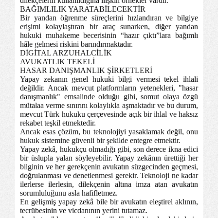
dilekçelerin kullanıldığına ilişkin örnekler vardır.
BAĞIMLILIK YARATABİLECEKTİR
Bir yandan öğrenme süreçlerini hızlandıran ve bilgiye
erişimi kolaylaştıran bir araç sunarken, diğer yandan
hukuki muhakeme becerisinin “hazır çıktı”lara bağımlı
hâle gelmesi riskini barındırmaktadır.
DİGİTAL ARZUHALCİLİK
AVUKATLIK TEKELİ
HASAR DANIŞMANLIK ŞİRKETLERİ
Yapay zekanın genel hukuki bilgi vermesi tekel ihlali
değildir. Ancak mevcut platformların yetenekleri, "hasar
danışmanlık" emsalinde olduğu gibi, somut olaya özgü
mütalaa verme sınırını kolaylıkla aşmaktadır ve bu durum,
mevcut Türk hukuku çerçevesinde açık bir ihlal ve haksız
rekabet teşkil etmektedir.
Ancak esas çözüm, bu teknolojiyi yasaklamak değil, onu
hukuk sistemine güvenli bir şekilde entegre etmektir.
Yapay zekâ, hukukçu olmadığı gibi, son derece ikna edici
bir üslupla yalan söyleyebilir. Yapay zekânın ürettiği her
bilginin ve her gerekçenin avukatın süzgecinden geçmesi,
doğrulanması ve denetlenmesi gerekir. Teknoloji ne kadar
ilerlerse ilerlesin, dilekçenin altına imza atan avukatın
sorumluluğunu asla hafifletmez.
En gelişmiş yapay zekâ bile bir avukatın eleştirel aklının,
tecrübesinin ve vicdanının yerini tutamaz.