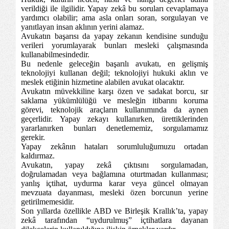
verildiği ile ilgilidir. Yapay zekâ bu soruları cevaplamaya
yardımcı olabilir; ama asla onları soran, sorgulayan ve
yanıtlayan insan aklının yerini alamaz.
Avukatın başarısı da yapay zekanın kendisine sunduğu
verileri yorumlayarak bunları mesleki çalışmasında
kullanabilmesindedir.
Bu nedenle geleceğin başarılı avukatı, en gelişmiş
teknolojiyi kullanan değil; teknolojiyi hukuki aklın ve
meslek etiğinin hizmetine alabilen avukat olacaktır.
Avukatın müvekkiline karşı özen ve sadakat borcu, sır
saklama yükümlülüğü ve mesleğin itibarını koruma
görevi, teknolojik araçların kullanımında da aynen
geçerlidir. Yapay zekayı kullanırken, ürettiklerinden
yararlanırken bunları denetlememiz, sorgulamamız
gerekir.
Yapay zekânın hataları sorumluluğumuzu ortadan
kaldırmaz.
Avukatın, yapay zekâ çıktısını sorgulamadan,
doğrulamadan veya bağlamına oturtmadan kullanması;
yanlış içtihat, uydurma karar veya güncel olmayan
mevzuata dayanması, mesleki özen borcunun yerine
getirilmemesidir.
Son yıllarda özellikle ABD ve Birleşik Krallık’ta, yapay
zekâ tarafından “uydurulmuş” içtihatlara dayanan