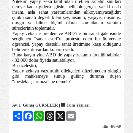
Nitekim yapay zekâ tarafından üretilen sanatın sınırları
nereye kadar giderse gitsin, belli bir gerçek var ki o da
insanı, asla sanat yaratımlarından alıkoyamıyacağıdır;
çünkü sanatı değerli kılan şey, insanın; yaşayış, düşünüş,
duygu ve bilme biçimi olarak somutlanan yaratım
süreçlerinin toplamıdır.
Yapay zeka ile üretilen ve ABD’de bir sanat galerisinde
sergilenen “sanat eseri”ni protesto eden bir üniversite
öğrencisi, yapay destekli sanat üretimine karşı olduğunu
belirterek duvardan koparıp yedi.
Buna karşın yine ABD’de yapay zekanın ürettiği tablolar
432.000 dolar fiyatla satılabiliyor.
Bir özeleştiri;
Yapay zekaya yazdırdığı dilekçeleri düzeltmeden olduğu
gibi mahkemeye sunup gülünç duruma düşen
“meslektaşlarımıza” ne demeli?
Av. İ. Güneş GÜRSELER |
Tüm Yazıları
Share
Facebook
WhatsApp
Threads
X
Email
Hits: 493769