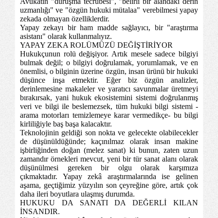
Avukatın "duruşma tecrübesi", "belirli bir alandaki derin
uzmanlığı" ve "özgün hukuki mütalaa" verebilmesi yapay
zekada olmayan özelliklerdir.
Yapay zekayı bir ham madde sağlayıcı, bir "araştırma
asistanı" olarak kullanmalıyız.
YAPAY ZEKA ROLÜMÜZÜ DEĞİŞTİRİYOR
Hukukçunun rolü değişiyor. Artık mesele sadece bilgiyi
bulmak değil; o bilgiyi doğrulamak, yorumlamak, ve en
önemlisi, o bilginin üzerine özgün, insan ürünü bir hukuki
düşünce inşa etmektir. Eğer biz özgün analizler,
derinlemesine makaleler ve yaratıcı savunmalar üretmeyi
bırakırsak, yani hukuk ekosistemini sistemi doğrulanmış
veri ve bilgi ile beslemezsek, tüm hukuki bilgi sistemi -
arama motorları temizlemeye karar vermedikçe- bu bilgi
kirliliğiyle baş başa kalacaktır.
Teknolojinin geldiği son nokta ve gelecekte olabilecekler
de düşünüldüğünde; kaçınılmaz olarak insan makine
işbirliğinden doğan (melez sanat) ki bunun, zaten uzun
zamandır örnekleri mevcut, yeni bir tür sanat alanı olarak
düşünülmesi gereken bir olgu olarak karşımıza
çıkmaktadır. Yapay zekâ araştırmalarında ise gelinen
aşama, geçtiğimiz yüzyılın son çeyreğine göre, artık çok
daha ileri boyutlara ulaşmış durumda.
HUKUKU DA SANATI DA DEĞERLİ KILAN
İNSANDIR.