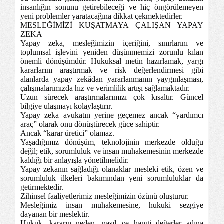
insanlığın sonunu getirebileceği ve hiç öngörülemeyen
yeni problemler yaratacağına dikkat çekmektedirler.
MESLEĞİMİZİ KUŞATMAYA ÇALIŞAN YAPAY
ZEKA
Yapay zeka, mesleğimizin içeriğini, sınırlarını ve
toplumsal işlevini yeniden düşünmemizi zorunlu kılan
önemli dönüşümdür. Hukuksal metin hazırlamak, yargı
kararlarını araştırmak ve risk değerlendirmesi gibi
alanlarda yapay zekâdan yararlanmanın yaygınlaşması,
çalışmalarımızda hız ve verimlilik artışı sağlamaktadır.
Uzun sürecek araştırmalarımızı çok kısaltır. Güncel
bilgiye ulaşmayı kolaylaştırır.
Yapay zeka avukatın yerine geçemez ancak “yardımcı
araç” olarak onu dönüştürecek güce sahiptir.
Ancak “karar üretici” olamaz.
Yaşadığımız dönüşüm, teknolojinin merkezde olduğu
değil; etik, sorumluluk ve insan muhakemesinin merkezde
kaldığı bir anlayışla yönetilmelidir.
Yapay zekanın sağladığı olanaklar mesleki etik, özen ve
sorumluluk ilkeleri bakımından yeni sorumluluklar da
getirmektedir.
Zihinsel faaliyetlerimiz mesleğimizin özünü oluşturur.
Mesleğimiz insan muhakemesine, hukuki sezgiye
dayanan bir meslektir.
Hukuk, kararın neden, nasıl ve hangi değerler adına