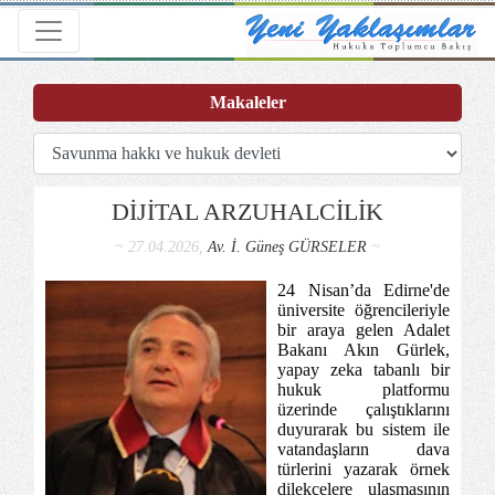
Toggle navigation
Makaleler
DİJİTAL ARZUHALCİLİK
~ 27.04.2026,
Av. İ. Güneş GÜRSELER
~
24 Nisan’da Edirne'de
üniversite öğrencileriyle
bir araya gelen Adalet
Bakanı Akın Gürlek,
yapay zeka tabanlı bir
hukuk platformu
üzerinde çalıştıklarını
duyurarak bu sistem ile
vatandaşların dava
türlerini yazarak örnek
dilekçelere ulaşmasının