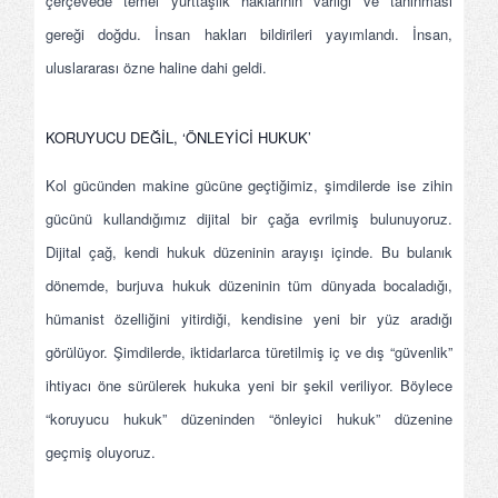
çerçevede temel yurttaşlık haklarının varlığı ve tanınması
gereği doğdu. İnsan hakları bildirileri yayımlandı. İnsan,
uluslararası özne haline dahi geldi.
KORUYUCU DEĞİL, ‘ÖNLEYİCİ HUKUK’
Kol gücünden makine gücüne geçtiğimiz, şimdilerde ise zihin
gücünü kullandığımız dijital bir çağa evrilmiş bulunuyoruz.
Dijital çağ, kendi hukuk düzeninin arayışı içinde. Bu bulanık
dönemde, burjuva hukuk düzeninin tüm dünyada bocaladığı,
hümanist özelliğini yitirdiği, kendisine yeni bir yüz aradığı
görülüyor. Şimdilerde, iktidarlarca türetilmiş iç ve dış “güvenlik”
ihtiyacı öne sürülerek hukuka yeni bir şekil veriliyor. Böylece
“koruyucu hukuk” düzeninden “önleyici hukuk” düzenine
geçmiş oluyoruz.