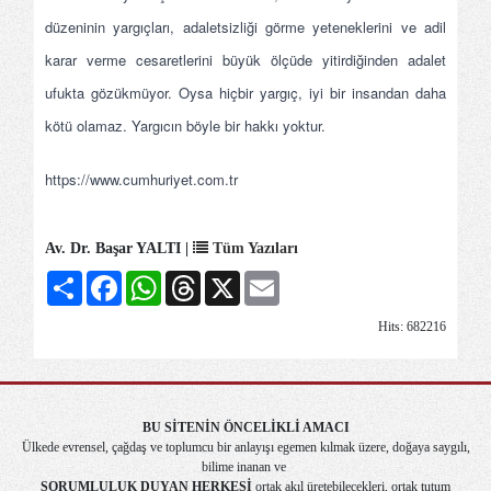
düzeninin yargıçları, adaletsizliği görme yeteneklerini ve adil
karar verme cesaretlerini büyük ölçüde yitirdiğinden adalet
ufukta gözükmüyor. Oysa hiçbir yargıç, iyi bir insandan daha
kötü olamaz. Yargıcın böyle bir hakkı yoktur.
https://www.cumhuriyet.com.tr
Av. Dr. Başar YALTI |
Tüm Yazıları
Share
Facebook
WhatsApp
Threads
X
Email
Hits: 682216
BU SİTENİN ÖNCELİKLİ AMACI
Ülkede evrensel, çağdaş ve toplumcu bir anlayışı egemen kılmak üzere, doğaya saygılı,
bilime inanan ve
SORUMLULUK DUYAN HERKESİ
ortak akıl üretebilecekleri, ortak tutum