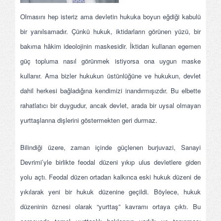
Olmasını hep isteriz ama devletin hukuka boyun eğdiği kabulü
bir yanılsamadır. Çünkü hukuk, iktidarların görünen yüzü, bir
bakıma hâkim ideolojinin maskesidir. İktidarı kullanan egemen
güç topluma nasıl görünmek istiyorsa ona uygun maske
kullanır. Ama bizler hukukun üstünlüğüne ve hukukun, devlet
dahil herkesi bağladığına kendimizi inandırmışızdır. Bu elbette
rahatlatıcı bir duygudur, ancak devlet, arada bir uysal olmayan
yurttaşlarına dişlerini göstermekten geri durmaz.
Bilindiği üzere, zaman içinde güçlenen burjuvazi, Sanayi
Devrimi’yle birlikte feodal düzeni yıkıp ulus devletlere giden
yolu açtı. Feodal düzen ortadan kalkınca eski hukuk düzeni de
yıkılarak yeni bir hukuk düzenine geçildi. Böylece, hukuk
düzeninin öznesi olarak “yurttaş” kavramı ortaya çıktı. Bu