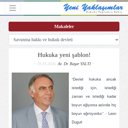
Toggle navigation
Makaleler
Hukuka yeni şablon!
~ 19.03.2026,
Av. Dr. Başar YALTI
~
“Devlet hukuka ancak
istediği için, istediği
zaman ve istediği kadar
boyun eğiyorsa aslında hiç
boyun eğmiyordur.” - Leon
Duguit