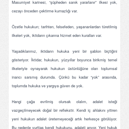
Masumiyet karinesi, “şüpheden sanık yararlanır” ilkesi yok,
cezayı önceden çektirme kurnazlığı var.
Özetle hukukun; tarihten, felsefeden, yaşananlardan türetilmiş
ilkeleri yok, iktidarın çıkarına hizmet eden kuralları var.
Yaşadıklarımız, iktidarın hukuka yeni bir şablon biçtiğini
gösteriyor. İktidar, hukukun, yüzyıllar boyunca birikmiş temel
ilkeleriyle oynayarak hukukun üstünlüğüne olan toplumsal
inancı sarsmış durumda. Çünkü bu kadar “yok” arasında,
toplumda hukuka ve yargıya güven de yok.
Hangi çağa evrilmiş olursak olalım, adalet isteği
vazgeçilmeyecek doğal bir reflekstir. Kendi iç ahlakını yitiren
yeni hukukun adalet üretemeyeceği artık herkesçe görülüyor.
Bu nedenle yurttaş kendi hukukunu, adaleti arıyor. Yeni hukuk