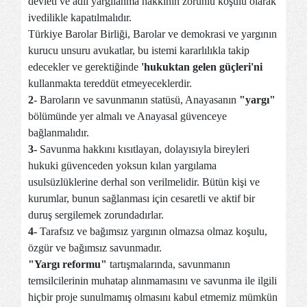
devleti ve adil yargılanma hakkının zorunlu koşulu olarak
ivedilikle kapatılmalıdır.
Türkiye Barolar Birliği, Barolar ve demokrasi ve yargının
kurucu unsuru avukatlar, bu istemi kararlılıkla takip
edecekler ve gerektiğinde
'hukuktan gelen güçleri'ni
kullanmakta tereddüt etmeyeceklerdir.
2
- Baroların ve savunmanın statüsü, Anayasanın
"yargı"
bölümünde yer almalı ve Anayasal güvenceye
bağlanmalıdır.
3-
Savunma hakkını kısıtlayan, dolayısıyla bireyleri
hukuki güvenceden yoksun kılan yargılama
usulsüzlüklerine derhal son verilmelidir. Bütün kişi ve
kurumlar, bunun sağlanması için cesaretli ve aktif bir
duruş sergilemek zorundadırlar.
4-
Tarafsız ve bağımsız yargının olmazsa olmaz koşulu,
özgür ve bağımsız savunmadır.
"Yargı reformu"
tartışmalarında, savunmanın
temsilcilerinin muhatap alınmamasını ve savunma ile ilgili
hiçbir proje sunulmamış olmasını kabul etmemiz mümkün