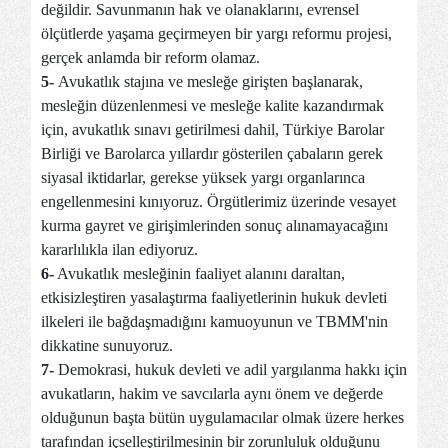
değildir. Savunmanın hak ve olanaklarını, evrensel
ölçütlerde yaşama geçirmeyen bir yargı reformu projesi,
gerçek anlamda bir reform olamaz.
5-
Avukatlık stajına ve mesleğe girişten başlanarak,
mesleğin düzenlenmesi ve mesleğe kalite kazandırmak
için, avukatlık sınavı getirilmesi dahil, Türkiye Barolar
Birliği ve Barolarca yıllardır gösterilen çabaların gerek
siyasal iktidarlar, gerekse yüksek yargı organlarınca
engellenmesini kınıyoruz. Örgütlerimiz üzerinde vesayet
kurma gayret ve girişimlerinden sonuç alınamayacağını
kararlılıkla ilan ediyoruz.
6-
Avukatlık mesleğinin faaliyet alanını daraltan,
etkisizleştiren yasalaştırma faaliyetlerinin hukuk devleti
ilkeleri ile bağdaşmadığını kamuoyunun ve TBMM'nin
dikkatine sunuyoruz.
7-
Demokrasi, hukuk devleti ve adil yargılanma hakkı için
avukatların, hakim ve savcılarla aynı önem ve değerde
olduğunun başta bütün uygulamacılar olmak üzere herkes
tarafından içselleştirilmesinin bir zorunluluk olduğunu