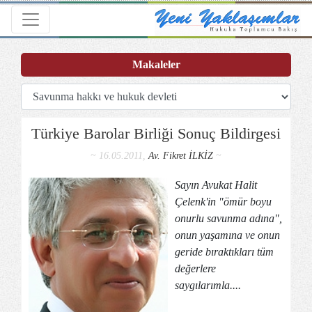
Toggle navigation
Makaleler
Türkiye Barolar Birliği Sonuç Bildirgesi
~ 16.05.2011,
Av. Fikret İLKİZ
~
Sayın Avukat Halit
Çelenk'in "ömür boyu
onurlu savunma adına",
onun yaşamına ve onun
geride bıraktıkları tüm
değerlere
saygılarımla....