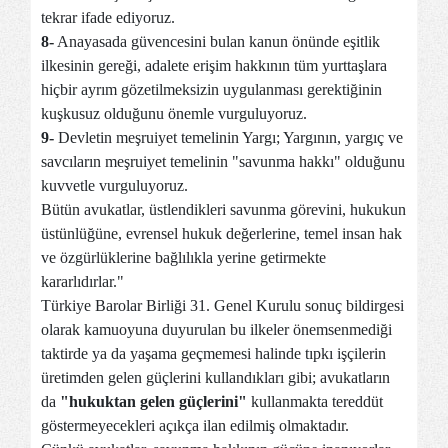
tekrar ifade ediyoruz.
8-
Anayasada güvencesini bulan kanun önünde eşitlik
ilkesinin gereği, adalete erişim hakkının tüm yurttaşlara
hiçbir ayrım gözetilmeksizin uygulanması gerektiğinin
kuşkusuz olduğunu önemle vurguluyoruz.
9-
Devletin meşruiyet temelinin Yargı; Yargının, yargıç ve
savcıların meşruiyet temelinin "savunma hakkı" olduğunu
kuvvetle vurguluyoruz.
Bütün avukatlar, üstlendikleri savunma görevini, hukukun
üstünlüğüne, evrensel hukuk değerlerine, temel insan hak
ve özgürlüklerine bağlılıkla yerine getirmekte
kararlıdırlar."
Türkiye Barolar Birliği 31. Genel Kurulu sonuç bildirgesi
olarak kamuoyuna duyurulan bu ilkeler önemsenmediği
taktirde ya da yaşama geçmemesi halinde tıpkı işçilerin
üretimden gelen güçlerini kullandıkları gibi; avukatların
da
"hukuktan gelen güçlerini"
kullanmakta tereddüt
göstermeyecekleri açıkça ilan edilmiş olmaktadır.