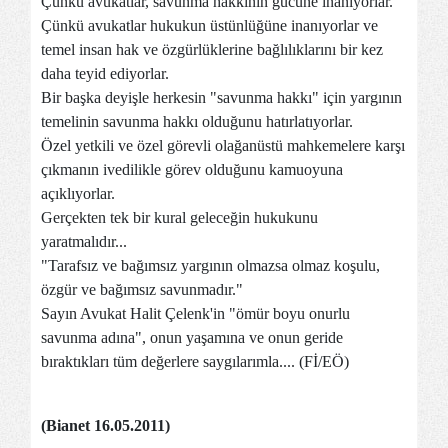
Çünkü avukatlar, savunma hakkının gücüne inanıyorlar.
Çünkü avukatlar hukukun üstünlüğüne inanıyorlar ve
temel insan hak ve özgürlüklerine bağlılıklarını bir kez
daha teyid ediyorlar.
Bir başka deyişle herkesin "savunma hakkı" için yargının
temelinin savunma hakkı olduğunu hatırlatıyorlar.
Özel yetkili ve özel görevli olağanüstü mahkemelere karşı
çıkmanın ivedilikle görev olduğunu kamuoyuna
açıklıyorlar.
Gerçekten tek bir kural geleceğin hukukunu
yaratmalıdır...
"Tarafsız ve bağımsız yargının olmazsa olmaz koşulu,
özgür ve bağımsız savunmadır."
Sayın Avukat Halit Çelenk'in "ömür boyu onurlu
savunma adına", onun yaşamına ve onun geride
bıraktıkları tüm değerlere saygılarımla.... (Fİ/EÖ)
(Bianet 16.05.2011)