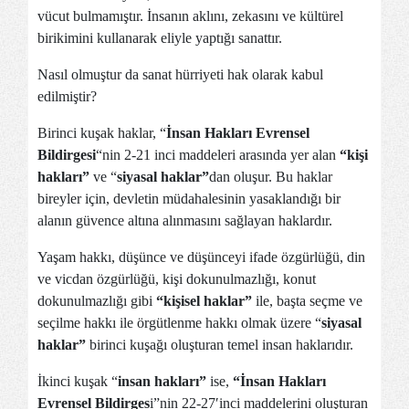
vücut bulmamıştır. İnsanın aklını, zekasını ve kültürel
birikimini kullanarak eliyle yaptığı sanattır.
Nasıl olmuştur da sanat hürriyeti hak olarak kabul
edilmiştir?
Birinci kuşak haklar, “
İnsan Hakları Evrensel
Bildirgesi
“nin 2-21 inci maddeleri arasında yer alan
“kişi
hakları”
ve “
siyasal haklar”
dan
oluşur. Bu haklar
bireyler için, devletin müdahalesinin yasaklandığı bir
alanın güvence altına alınmasını sağlayan haklardır.
Yaşam hakkı, düşünce ve düşünceyi ifade özgürlüğü, din
ve vicdan özgürlüğü, kişi dokunulmazlığı, konut
dokunulmazlığı
gibi
“kişisel haklar”
ile, başta seçme ve
seçilme hakkı ile örgütlenme hakkı olmak üzere “
siyasal
haklar”
birinci kuşağı oluşturan temel insan haklarıdır.
İkinci kuşak “
insan hakları”
ise,
“İnsan Hakları
Evrensel Bildirges
i”nin 22-27′inci maddelerini oluşturan