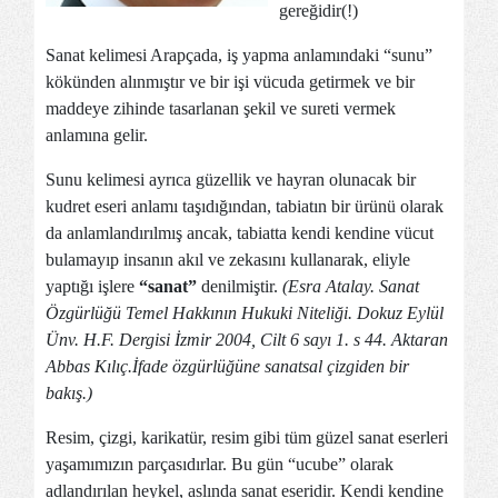
gereğidir(!)
Sanat kelimesi Arapçada, iş yapma anlamındaki “sunu”
kökünden alınmıştır ve bir işi vücuda getirmek ve bir
maddeye zihinde tasarlanan şekil ve sureti vermek
anlamına gelir.
Sunu kelimesi ayrıca güzellik ve hayran olunacak bir
kudret eseri anlamı taşıdığından, tabiatın bir ürünü olarak
da anlamlandırılmış ancak, tabiatta kendi kendine vücut
bulamayıp insanın akıl ve zekasını kullanarak, eliyle
yaptığı işlere
“sanat”
denilmiştir.
(Esra Atalay. Sanat
Özgürlüğü Temel Hakkının Hukuki Niteliği. Dokuz Eylül
Ünv. H.F. Dergisi İzmir 2004, Cilt 6 sayı 1. s 44. Aktaran
Abbas Kılıç.İfade özgürlüğüne sanatsal çizgiden bir
bakış.)
Resim, çizgi, karikatür, resim gibi tüm güzel sanat eserleri
yaşamımızın parçasıdırlar. Bu gün “ucube” olarak
adlandırılan heykel, aslında sanat eseridir. Kendi kendine