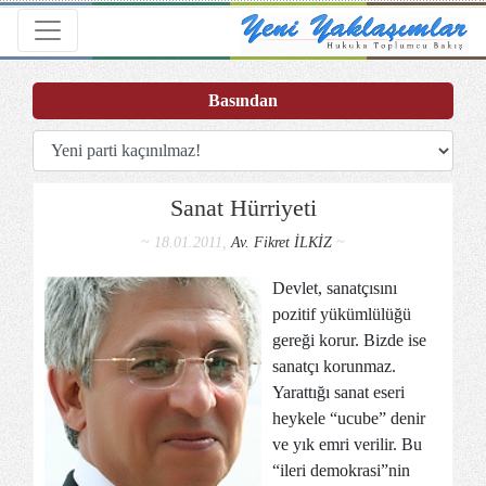
Toggle navigation
Basından
Sanat Hürriyeti
~ 18.01.2011,
Av. Fikret İLKİZ
~
Devlet, sanatçısını
pozitif yükümlülüğü
gereği korur. Bizde ise
sanatçı korunmaz.
Yarattığı sanat eseri
heykele “ucube” denir
ve yık emri verilir. Bu
“ileri demokrasi”nin