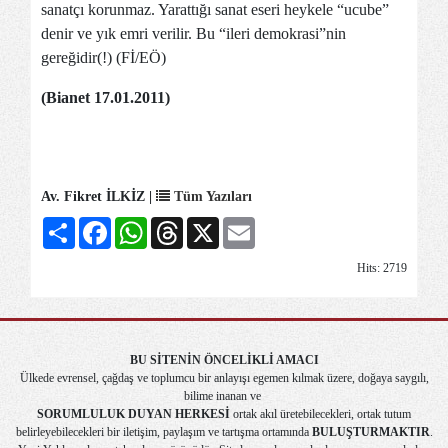
sanatçı korunmaz. Yarattığı sanat eseri heykele “ucube”
denir ve yık emri verilir. Bu “ileri demokrasi”nin
gereğidir(!) (Fİ/EÖ)
(Bianet 17.01.2011)
Av. Fikret İLKİZ |
Tüm Yazıları
Share
Facebook
WhatsApp
Threads
X
Email
Hits: 2719
BU SİTENİN ÖNCELİKLİ AMACI
Ülkede evrensel, çağdaş ve toplumcu bir anlayışı egemen kılmak üzere, doğaya saygılı,
bilime inanan ve
SORUMLULUK DUYAN HERKESİ
ortak akıl üretebilecekleri, ortak tutum
belirleyebilecekleri bir iletişim, paylaşım ve tartışma ortamında
BULUŞTURMAKTIR
.