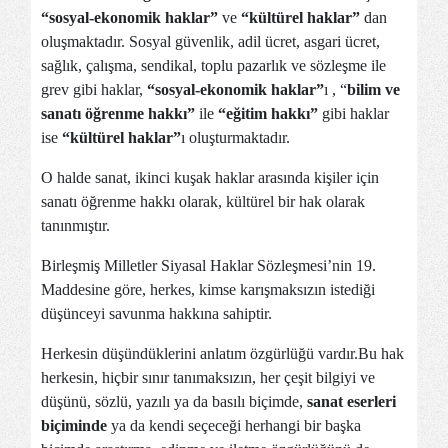
“sosyal-ekonomik haklar”
ve
“kültürel haklar”
dan
oluşmaktadır. Sosyal güvenlik, adil ücret, asgari ücret,
sağlık, çalışma, sendikal, toplu pazarlık ve sözleşme ile
grev
gibi haklar,
“sosyal-ekonomik haklar”
ı
, “
bilim ve
sanatı öğrenme hakkı”
ile
“eğitim hakkı”
gibi
haklar
ise
“kültürel haklar”
ı oluşturmaktadır.
O halde sanat, ikinci kuşak haklar arasında kişiler için
sanatı öğrenme hakkı olarak, kültürel bir hak olarak
tanınmıştır.
Birleşmiş Milletler Siyasal Haklar Sözleşmesi’nin 19.
Maddesine göre, herkes, kimse karışmaksızın istediği
düşünceyi savunma hakkına sahiptir.
Herkesin düşündüklerini anlatım özgürlüğü vardır.Bu hak
herkesin, hiçbir sınır tanımaksızın, her çeşit bilgiyi ve
düşünü, sözlü, yazılı ya da basılı biçimde,
sanat eserleri
biçiminde
ya da kendi seçeceği herhangi bir başka