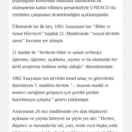
çeşitliliğinin korunması hakkında uluslararası bir
sözleşmenin kabul edilmesi perspektifiyle UNESCO’da
yürütülen çalışmaları desteklendiğini açıklamışlardır.
Ülkemizde ise ilk kez, 1961 Anayasası’nın
“Bilim ve
Sanat Hürriyeti”
başlıklı 21. Maddesinde
“sosyal devlette
sanat”
kavramı yer almıştır.
21 madde ile
“herke­sin bilim ve sanatı serbestçe
öğrenme, öğretme, açıklama, yayma ve bu alan­larda her
türlü araştırma hakkına sahip olduğu”
düzenlenmiştir.
1982 Anayasası’nın devletin temel amaç ve görevlerini
düzenle­yen 5. maddesi devlete
“…insanın maddi ve
manevi varlığının gelişmesi için gerekli şartlan
hazırlamaya çalışma”
görevi yüklemiştir.
Anayasanın 26 ıncı maddesinde yer alan düşünceyi
açıklama ve yayma hürriyeti ise şöyle yer alır:
“Herkes,
düşünce ve kanaatlerini söz, yazı, resim veya başka yolla