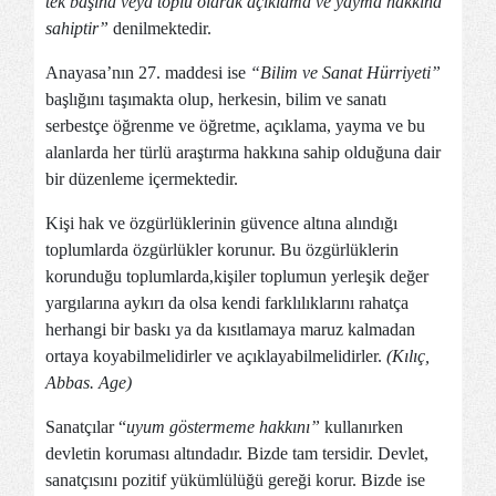
tek başı­na veya toplu olarak açıklama ve yayma hakkına
sahiptir”
denilmektedir.
Anayasa’nın 27. maddesi ise
“Bilim ve Sanat Hürriyeti”
başlığını ta­şımakta olup, herkesin, bilim ve sanatı
serbestçe öğrenme ve öğretme, açıklama, yayma ve bu
alanlarda her türlü araştırma hakkına sahip olduğuna dair
bir düzenleme içermektedir.
Kişi hak ve özgürlüklerinin güvence altına alındığı
toplumlarda özgürlükler korunur. Bu özgürlüklerin
korunduğu toplumlarda,kişiler toplumun yerleşik değer
yargılarına aykırı da olsa kendi farklılıklarını rahatça
herhangi bir baskı ya da kısıtlamaya maruz kalmadan
ortaya koyabilmelidirler ve açıklayabilmelidirler.
(Kılıç,
Abbas. Age)
Sanatçılar “
uyum göstermeme hakkını”
kullanırken
devletin koruması altındadır. Bizde tam tersidir. Devlet,
sanatçısını pozitif yükümlülüğü gereği korur. Bizde ise