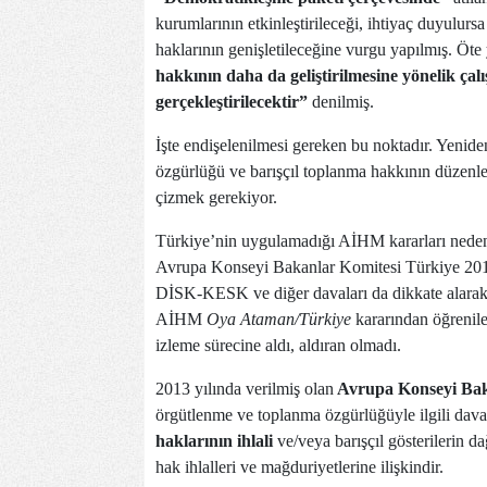
kurumlarının etkinleştirileceği, ihtiyaç duyulurs
haklarının genişletileceğine vurgu yapılmış. Öt
hakkının daha da geliştirilmesine yönelik ça
gerçekleştirilecektir”
denilmiş.
İşte endişelenilmesi gereken bu noktadır. Yeniden
özgürlüğü ve barışçıl toplanma hakkının düzenle
çizmek gerekiyor.
Türkiye’nin uygulamadığı AİHM kararları nedeni
Avrupa Konseyi Bakanlar Komitesi Türkiye 201
DİSK-KESK ve diğer davaları da dikkate alara
AİHM
Oya Ataman/Türkiye
kararından öğrenile
izleme sürecine aldı, aldıran olmadı.
2013 yılında verilmiş olan
Avrupa Konseyi Bak
örgütlenme ve toplanma özgürlüğüyle ilgili dava
haklarının ihlali
ve/veya barışçıl gösterilerin da
hak ihlalleri ve mağduriyetlerine ilişkindir.