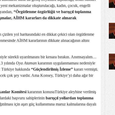
a yeni mekanizmalar oluşturulacağı, kadın, çocuk, engelli
e yandan,
“Örgütlenme özgürlüğü ve barışçıl toplanma
lışmalar, AİHM kararları da dikkate alınarak
 çizilen yol haritasındaki en dikkat çekici olan örgütlenme
nmesinde AİHM kararlarının dikkate alınacağının altını
yle sürekli uyarılmasını bir kenara bırakın. Anımsayalım…
3 yılında
Oya Ataman
kararının uygulanmaması nedeniyle
k Türkiye hakkında
“Güçlendirilmiş İzleme”
kararı vermişti.
cek çok şey vardır. Ama Konsey, Türkiye’yi daha ağır bir
anlar Komitesi
kararının konusuTürkiye aleyhine verilmiş
lardaki başvuru sahiplerinin
barışçıl yollardan toplanma
ğıtılması için aşırı güç kullanımına maruz kalmalarına dayalı