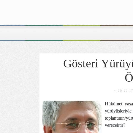
Gösteri Yürüy
Ö
~ 18.11.2
Hükümet, yaşan
yürüyüşleriyle
toplantının/yü
verecektir?