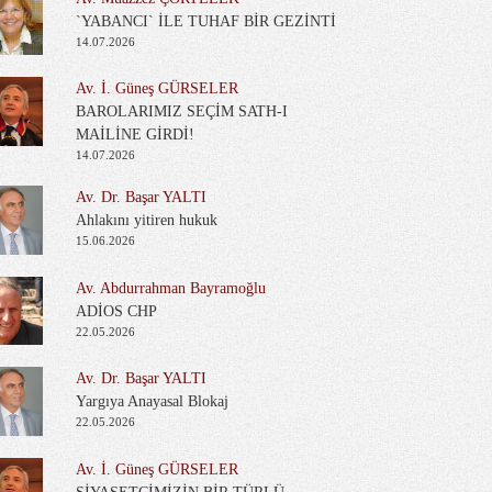
`YABANCI` İLE TUHAF BİR GEZİNTİ
14.07.2026
Av. İ. Güneş GÜRSELER
BAROLARIMIZ SEÇİM SATH-I
MAİLİNE GİRDİ!
14.07.2026
Av. Dr. Başar YALTI
Ahlakını yitiren hukuk
15.06.2026
Av. Abdurrahman Bayramoğlu
ADİOS CHP
22.05.2026
Av. Dr. Başar YALTI
Yargıya Anayasal Blokaj
22.05.2026
Av. İ. Güneş GÜRSELER