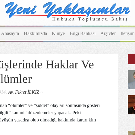
Anasayfa
Hakkımızda
Künye
Bilgi Bankası
Arşivler
İletişim
üşlerinde Haklar Ve
lümler
014,
Av. Fikret İLKİZ
~
an “ölümler” ve “şiddet” olayları sonrasında gösteri
 ilgili “kanuni” düzenlemeler yapacak. Peki
rüyüşün yasadışı olup olmadığı hakkında kararı kim