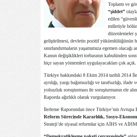
Toplantı ve gö
“şiddet”
olayla
edilen “güvenli
milletiyle böl
düzenlemeler y
geliştirilmesi, devletin pozitif yükümlülüğünün 
sınırlandırmaların yaşamımıza egemen olacağı an
Kanun değişiklikleri torbasının kabulünden sonra
hiçe sayan yöntemleri uygulayacakları çok açık.
Türkiye hakkındaki 8 Ekim 2014 tarihli 2014 İl
ayrılığı, yargı bağımsızlığı ve tarafsızlığı, ifad
yolsuzluk soruşturması ile soruşturmanın ele alınış
Raporda ağırlıklı olarak vurgulanıyor.
İlerleme Raporundan önce Türkiye’nin Avrupa Bir
Reform Sürecinde Kararlılık, Sosyo-Ekonomi
Strateji’de siyasal reformlar için AİHS ve AİHM 
“Demokratikleşme paketi çerçevesinde”
atıla