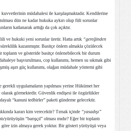
k kuvvetlerinin müdahalesi ile karşılaşmaktadır. Kendilerine
anılması dün ne kadar hukuka aykırı olup fiili sorunlar
ların katlanarak arttığı da çok açıktır.
li ve hukuki yeni sorunlar üretir. Hatta artık
“gereğinden
süreklilik kazanmıştır. Basitçe önlem almakla çözülecek
bir toplantı ve gösteride basitçe önlenebilecek bir durum
müdahaleye başvurulması, cop kullanımı, hemen su sıkmak gibi
şmüş aşırı güç kullanımı, olağan müdahale yöntemi gibi
e gerekli uygulamaların yapılması yerine Hükümet her
larak görmektedir. Güvenlik endişesi ile özgürlükler
ayalı “kanuni tedbirler” paketi gündeme gelecektir.
kkında kararı kim verecektir? Tırnak içinde
“yasadışı”
tı/yürüyüşün “barışçıl” olması mıdır? Eğer bir toplantı
 göre izin almaya gerek yoktur. Bir gösteri yürüyüşü veya