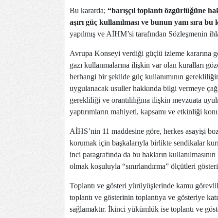
Bu kararda;
“barışçıl toplantı özgürlüğüne ha
aşırı güç kullanılması ve bunun yanı sıra b
yapılmış ve AİHM’si tarafından Sözleşmenin ihlal e
Avrupa Konseyi verdiği güçlü izleme kararına gö
gazı kullanmalarına ilişkin var olan kuralları göz
herhangi bir şekilde güç kullanımının gerekliliği
uygulanacak usuller hakkında bilgi vermeye çağır
gerekliliği ve orantılılığına ilişkin mevzuata uy
yaptırımların mahiyeti, kapsamı ve etkinliği ko
AİHS’nin 11 maddesine göre, herkes asayişi boz
korumak için başkalarıyla birlikte sendikalar ku
inci paragrafında da bu hakların kullanılmasının
olmak koşuluyla “sınırlandırma” ölçütleri gösteril
Toplantı ve gösteri yürüyüşlerinde kamu görevlile
toplantı ve gösterinin toplantıya ve gösteriye ka
sağlamaktır. İkinci yükümlük ise toplantı ve göst