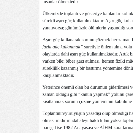
insanlar ölmektedir.
Ülkemizde toplantı ve gösteriye katılanlar kollu
sürekli aşırı güç kullanılmaktadır. Aşırı güç kull
yaratıyorsa; günümüzde ölümlerin yaşandığı sorun
Aşırı güç kullanarak sorunu çözmek her zaman fii
fazla güç kullanmak”
suretiyle önlem alma yolu 
olaylarda dahi aşırı güç kullanılmaktadır. Artık 
varken bile; biber gazı atılması, hemen fiziki 
süreklilik kazanmış bir bastırma yöntemine dönü
karşılanmaktadır.
Yeterince önemli olan bu durumun giderilmesi v
zaman olduğu gibi “kanun yapmak” yolunu çare o
kısıtlanarak sorunu çözme yönteminin kabulüne d
Toplantının/yürüyüşün yasadışı olup olmadığı ha
olması mıdır müdahaleyi haklı kılan yoksa toplan
barışçıl ise 1982 Anayasası ve AİHM kararlarına