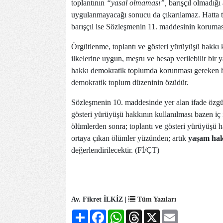
toplantının
“yasal olmaması”,
barışçıl olmadığ
uygulanmayacağı sonucu da çıkarılamaz. Hatta top
barışçıl ise Sözleşmenin 11. maddesinin koruması
Örgütlenme, toplantı ve gösteri yürüyüşü hakkı 
ilkelerine uygun, meşru ve hesap verilebilir bi
hakkı demokratik toplumda korunması gereken ha
demokratik toplum düzeninin özüdür.
Sözleşmenin 10. maddesinde yer alan ifade özgü
gösteri yürüyüşü hakkının kullanılması bazen iç i
ölümlerden sonra; toplantı ve gösteri yürüyüşü ha
ortaya çıkan ölümler yüzünden; artık
yaşam hakk
değerlendirilecektir. (Fİ/ÇT)
Av. Fikret İLKİZ |
Tüm Yazıları
Share
Facebook
WhatsApp
Threads
X
Email