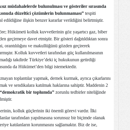
ksız müdahalelerde bulunulması ve gösteriler sırasında
u konuda düzeltici çözümlerin bulunmaması”
tespiti
dildiğine ilişkin benzer kararlar verildiğini belirtmiştir.
re; Hükümeti kolluk kuvvetlerinin göz yaşartıcı gaz, biber
den geçirmeye davet etmiştir. Bir gösteri dağıtıldıktan sonra
ni, orantılılığını ve makullüğünü gözden geçirerek
mıştır. Kolluk kuvvetleri tarafından güç kullanılmasının
ulmadığı takdirde Türkiye’deki iç hukukunun getirdiği
nusunda da Hükümet’den bilgi istemektedir.
mayan toplantılar yapmak, dernek kurmak, ayrıca çıkarlarını
rmak ve sendikalara katılmak haklarına sahiptir. Maddenin 2
“demokratik bir toplumda”
zorunlu tedbirler niteliğinde
miştir.
rinin, kolluk güçlerinin iki önemli görevi vardır. İlki
tılanlar tarafından yapılmasına sorunsuz bir biçimde olanak
eriye katılanların korunmasını sağlamaktır. Biz de ise,