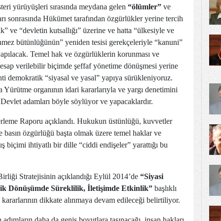
steri yürüyüşleri sırasında meydana gelen
“ölümler”
ve
rı sonrasında Hükümet tarafından özgürlükler yerine tercih
k” ve “devletin kutsallığı” üzerine ve hatta “ülkesiyle ve
ünmez bütünlüğünün” yeniden tesisi gerekçeleriyle “kanuni”
apılacak. Temel hak ve özgürlüklerin korunması ve
hesap verilebilir biçimde şeffaf yönetime dönüşmesi yerine
ti demokratik “siyasal ve yasal” yapıya sürükleniyoruz.
 Yürütme organının idari kararlarıyla ve yargı denetimini
 Devlet adamları böyle söylüyor ve yapacaklardır.
erleme Raporu açıklandı. Hukukun üstünlüğü, kuvvetler
e ve basın özgürlüğü başta olmak üzere temel haklar ve
 biçimi ihtiyatlı bir dille “ciddi endişeler” yarattığı bu
liği Stratejisinin açıklandığı Eylül 2014’de
“Siyasi
k Dönüşümde Süreklilik, İletişimde Etkinlik”
başlıklı
kararlarının dikkate alınmaya devam edileceği belirtiliyor.
n adımların daha da geniş boyutlara taşınacağı, insan hakları