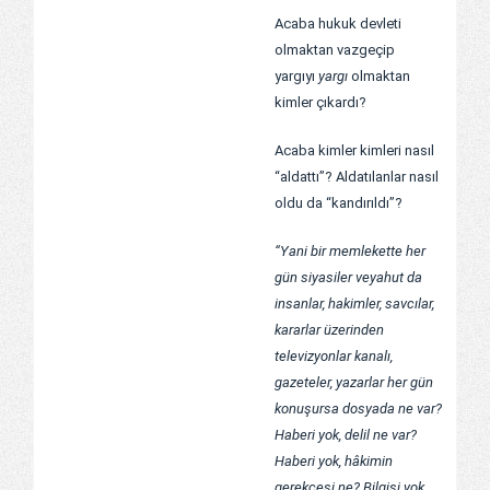
Acaba hukuk devleti
olmaktan vazgeçip
yargıyı
yargı
olmaktan
kimler çıkardı?
Acaba kimler kimleri nasıl
“aldattı”? Aldatılanlar nasıl
oldu da “kandırıldı”?
“Yani bir memlekette her
gün siyasiler veyahut da
insanlar, hakimler, savcılar,
kararlar üzerinden
televizyonlar kanalı,
gazeteler, yazarlar her gün
konuşursa dosyada ne var?
Haberi yok, delil ne var?
Haberi yok, hâkimin
gerekçesi ne? Bilgisi yok.