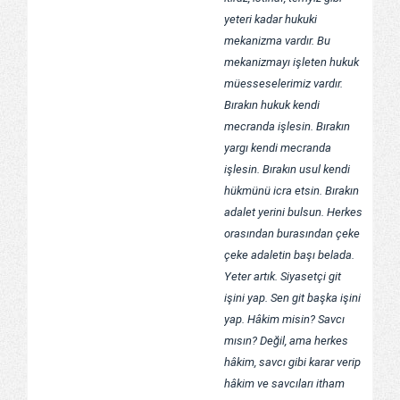
yeteri kadar hukuki
mekanizma vardır. Bu
mekanizmayı işleten hukuk
müesseselerimiz vardır.
Bırakın hukuk kendi
mecranda işlesin. Bırakın
yargı kendi mecranda
işlesin. Bırakın usul kendi
hükmünü icra etsin. Bırakın
adalet yerini bulsun. Herkes
orasından burasından çeke
çeke adaletin başı belada.
Yeter artık. Siyasetçi git
işini yap. Sen git başka işini
yap. Hâkim misin? Savcı
mısın? Değil, ama herkes
hâkim, savcı gibi karar verip
hâkim ve savcıları itham