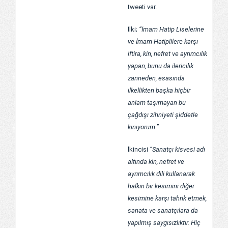
tweeti var.
İlki;
“İmam Hatip Liselerine
ve İmam Hatiplilere karşı
iftira, kin, nefret ve ayrımcılık
yapan, bunu da ilericilik
zanneden, esasında
ilkellikten başka hiçbir
anlam taşımayan bu
çağdışı zihniyeti şiddetle
kınıyorum.”
İkincisi
“Sanatçı kisvesi adı
altında kin, nefret ve
ayrımcılık dili kullanarak
halkın bir kesimini diğer
kesimine karşı tahrik etmek,
sanata ve sanatçılara da
yapılmış saygısızlıktır. Hiç