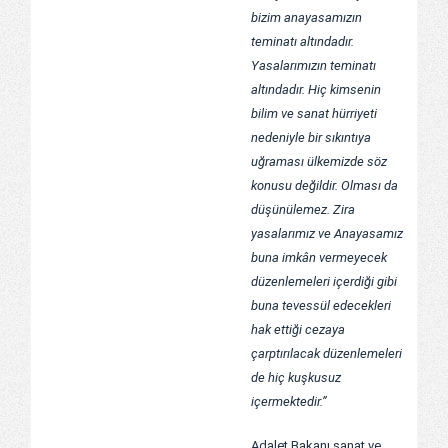
bizim anayasamızın
teminatı altındadır.
Yasalarımızın teminatı
altındadır. Hiç kimsenin
bilim ve sanat hürriyeti
nedeniyle bir sıkıntıya
uğraması ülkemizde söz
konusu değildir. Olması da
düşünülemez. Zira
yasalarımız ve Anayasamız
buna imkân vermeyecek
düzenlemeleri içerdiği gibi
buna tevessül edecekleri
hak ettiği cezaya
çarptırılacak düzenlemeleri
de hiç kuşkusuz
içermektedir.”
Adalet Bakanı sanat ve