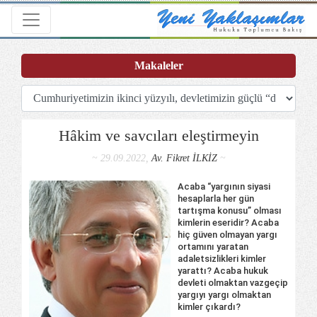
Toggle navigation
Makaleler
Hâkim ve savcıları eleştirmeyin
~ 29.09.2022,
Av. Fikret İLKİZ
~
Acaba “yargının siyasi
hesaplarla her gün
tartışma konusu” olması
kimlerin eseridir? Acaba
hiç güven olmayan yargı
ortamını yaratan
adaletsizlikleri kimler
yarattı? Acaba hukuk
devleti olmaktan vazgeçip
yargıyı yargı olmaktan
kimler çıkardı?