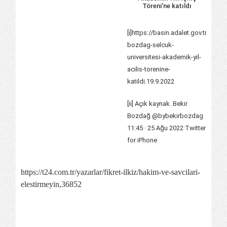
Töreni'ne katıldı
[i]
https://basin.adalet.gov.tr/bakan
bozdag-selcuk-
universitesi-akademik-yil-
acilis-torenine-
katildi
.19.9.2022
[ii]
Açık kaynak. Bekir
Bozdağ @bybekirbozdag
11:45 · 25 Ağu 2022·Twitter
for iPhone
https://t24.com.tr/yazarlar/fikret-ilkiz/hakim-ve-savcilari-
elestirmeyin,36852