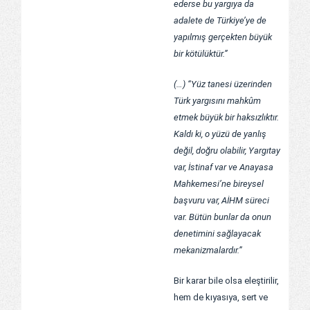
ederse bu yargıya da
adalete de Türkiye’ye de
yapılmış gerçekten büyük
bir kötülüktür.”
(…) “Yüz tanesi üzerinden
Türk yargısını mahkûm
etmek büyük bir haksızlıktır.
Kaldı ki, o yüzü de yanlış
değil, doğru olabilir, Yargıtay
var, İstinaf var ve Anayasa
Mahkemesi’ne bireysel
başvuru var, AİHM süreci
var. Bütün bunlar da onun
denetimini sağlayacak
mekanizmalardır.”
Bir karar bile olsa eleştirilir,
hem de kıyasıya, sert ve