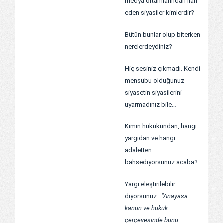
medya ortamlarından ilan
eden siyasiler kimlerdir?
Bütün bunlar olup biterken
nerelerdeydiniz?
Hiç sesiniz çıkmadı. Kendi
mensubu olduğunuz
siyasetin siyasilerini
uyarmadınız bile…
Kimin hukukundan, hangi
yargıdan ve hangi
adaletten
bahsediyorsunuz acaba?
Yargı eleştirilebilir
diyorsunuz.:
“Anayasa
kanun ve hukuk
çerçevesinde bunu