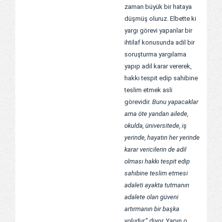
zaman büyük bir hataya
düşmüş oluruz. Elbette ki
yargı görevi yapanlar bir
ihtilaf konusunda adil bir
soruşturma yargılama
yapıp adil karar vererek,
hakkı tespit edip sahibine
teslim etmek asli
görevidir.
Bunu yapacaklar
ama öte yandan ailede,
okulda, üniversitede, iş
yerinde, hayatın her yerinde
karar vericilerin de adil
olması hakkı tespit edip
sahibine teslim etmesi
adaleti ayakta tutmanın
adalete olan güveni
artırmanın bir başka
yoludur.”
diyor. Yapın o