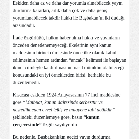
Eskiden daha az ve daha dar yorumla alınabilecek yayın
durdurma kararları, artık daha çok ve daha geniş
yorumlanabilecek takdir hakkı ile Başbakan’ın iki dudağı
arasındadır.
İfade özgürlüğü, halkın haber alma hakkı ve yayınların
önceden denetlenemeyeceği ilkelerinin aynı kanun
maddesinin birinci cümlesinde önce ilke olarak kabul
edilmesinin hemen ardından “ancak” kelimesi ile başlayan
ikinci cümleyle kaldırılmasının nasıl mümkün olabileceği
konusundaki en iyi örneklerden birisi, herhalde bu
düzenlemedir.
Kısacası eskiden 1924 Anayasasının 77 inci maddesine
göre
“Matbuat, kanun dairesinde serbesttir ve
neşredilmeden evvel teftiş ve muayene tabi değildir”
şeklindeki düzenlemeye göre, basın
“kanun
çerçevesinde”
özgür sayılıyordu.
Bu nedenle, Başbakanlığın geçici yayın durdurma