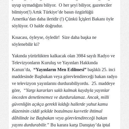
uyup uymadığını biliyor. O her şeyi biliyor, gazeteciler
bilmiyor(!) Artık Türkiye’de basın özgürlüğü
Amerika’dan daha ileridir (!) Çünkü İçişleri Bakanı öyle
söylüyor. O halde doğrudur.
Kısacası, öyleyse, öyledir! Size daha başka ne
söylenebilir ki?
Yakında yürürlükten kalkacak olan 3984 sayılı Radyo ve
Televizyonların Kuruluş ve Yayınları Hakkında
Kanun’da,
“Yayınların Men Edilmesi”
başlıklı 25. inci
maddesinde Başbakan veya görevlendireceği bakan radyo
ve televizyon yayınlarını durdurabiliyordu. 25. maddeye
göre,
“Yargı kararları saklı kalmak kaydıyla yayınlar
önceden denetlenemez ve durdurulamaz. Ancak, milli
güvenliğin açıkça gerekli kıldığı hallerde yahut kamu
düzeninin ciddi şekilde bozulması kuvvetle ihtimal
dâhilinde ise Başbakan veya görevlendireceği bakan
yayını durdurabilir.”
Bu karara karşı Danıştay’da iptal