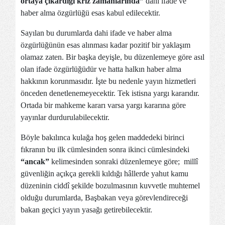
ortaya çıkardığı kriz zamanlarında”
dahi ifade ve
haber alma özgürlüğü esas kabul edilecektir.
Sayılan bu durumlarda dahi ifade ve haber alma
özgürlüğünün esas alınması kadar pozitif bir yaklaşım
olamaz zaten. Bir başka deyişle, bu düzenlemeye göre asıl
olan ifade özgürlüğüdür ve hatta halkın haber alma
hakkının korunmasıdır. İşte bu nedenle yayın hizmetleri
önceden denetlenemeyecektir. Tek istisna yargı kararıdır.
Ortada bir mahkeme kararı varsa yargı kararına göre
yayınlar durdurulabilecektir.
Böyle bakılınca kulağa hoş gelen maddedeki birinci
fıkranın bu ilk cümlesinden sonra ikinci cümlesindeki
“ancak”
kelimesinden sonraki düzenlemeye göre; millî
güvenliğin açıkça gerekli kıldığı hâllerde yahut kamu
düzeninin ciddî şekilde bozulmasının kuvvetle muhtemel
olduğu durumlarda, Başbakan veya görevlendireceği
bakan geçici yayın yasağı getirebilecektir.