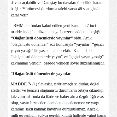
davası açılabilir ve Danıştay bu davaları öncelikle karara
bağlar. Yürütmeyi durdurma talebi varsa 48 saat içinde
karar verir.
TBMM tarafından kabul edilen yeni kanunun 7 inci
maddesinde; bu düzenlemeye benzer maddenin başlığı
“Olağanüstü dönemlerde yayınlar”
oldu. Artık
“olağanüstü dönemler” söz konusuyla “yayınlar” “geçici
yayın yasağı” ile yasaklanabilecektir. Kanundaki
“olağanüstü dönemlerde yayın” ve “geçici yayın yasağı”
kavramları yenidir. Madde yeniden şöyle düzenlenmiştir.
“Olağanüstü dönemlerde yayınlar
MADDE 7
-
(1) Savaşlar, terör amaçlı saldırılar, doğal
afetler ve benzeri olağanüstü durumların ortaya çıkardığı
kriz zamanlarında da ifade ve haber alma özgürlüğü esas
olup, yayın hizmetleri önceden denetlenemez ve yargı
kararları saklı kalmak kaydıyla durdurulamaz. Ancak,
millî güvenliğin açıkça gerekli kıldığı hâllerde yahut kamu