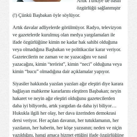
Artık Türkiye’de basın
özgürlüğü sağlanmıştır
(!) Çünkü Başbakan öyle söylüyor.
Artık davalar adliyelerde görülmüyor. Radyo, televizyon
ve gazetelerde kurulmuş olan medya yargılamaları ile
ifade özgürlüğüne kimin ne kadar hak sahibi olduğuna
veya olmadığına Başbakan ve politikacılar karar veriyor.
Gazetecilerin ne zaman ve ne yazacağını ve nasıl
yazacağını, kimin “terörist”, kimin “neci” olduğuna veya
kimin “bucu” olmadığına dair açıklamalar yapıyor.
Siyasiler hakkında yazılan yazıları ağır eleştiri diye karara
bağlayan mahkeme kararlarını eleştiren Başbakan; neyin
hakaret ve neyin ağır eleştiri olduğunu gazetecilerden
daha iyi biliyordu, artık yargıdan da daha iyi biliyor…
Hukukla ilgili her olay, her dava üzerinden demokrasi
dersi veriyor. Her açılan davanın, her tutuklamanın, her
yazılanın, her haberin, her köşe yazısının; neden ve niçin
yazıldığını, hangi amaca hizmet ettiğini ifade özgürlüğüne