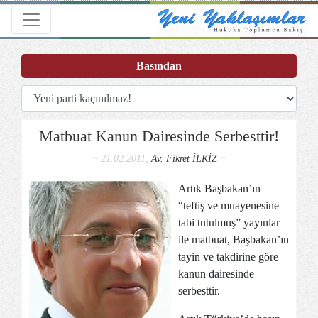
Toggle navigation
Basından
Matbuat Kanun Dairesinde Serbesttir!
~ 21.02.2011,
Av. Fikret İLKİZ
~
Artık Başbakan’ın
“teftiş ve muayenesine
tabi tutulmuş” yayınlar
ile matbuat, Başbakan’ın
tayin ve takdirine göre
kanun dairesinde
serbesttir.