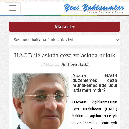
Toggle navigation
Makaleler
HAGB ile askıda ceza ve askıda hukuk
~ 14.08.2023,
Av. Fikret İLKİZ
~
Acaba HAGB
düzenlemesi ceza
muhakemesinde usul
istismarı mıdır?
Hükmün Açıklanmasının
Geri Bırakılması (HAGB)
hakkında yapılan 2006 yılı
düzenlemesinin ömrü çok