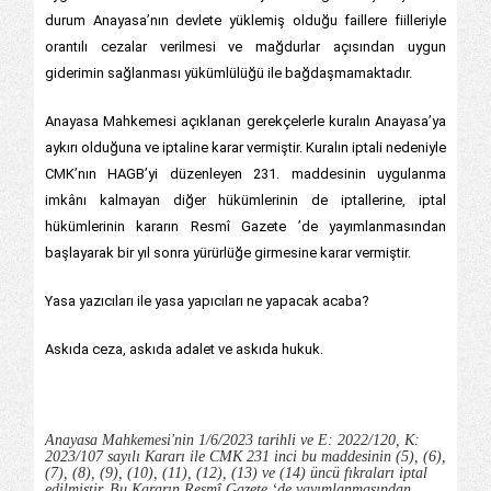
durum Anayasa’nın devlete yüklemiş olduğu faillere fiilleriyle
orantılı cezalar verilmesi ve mağdurlar açısından uygun
giderimin sağlanması yükümlülüğü ile bağdaşmamaktadır.
Anayasa Mahkemesi açıklanan gerekçelerle kuralın Anayasa’ya
aykırı olduğuna ve iptaline karar vermiştir. Kuralın iptali nedeniyle
CMK’nın HAGB’yi düzenleyen 231. maddesinin uygulanma
imkânı kalmayan diğer hükümlerinin de iptallerine, iptal
hükümlerinin kararın Resmî Gazete ’de yayımlanmasından
başlayarak bir yıl sonra yürürlüğe girmesine karar vermiştir.
Yasa yazıcıları ile yasa yapıcıları ne yapacak acaba?
Askıda ceza, askıda adalet ve askıda hukuk.
Anayasa Mahkemesi'nin 1/6/2023 tarihli ve E: 2022/120, K:
2023/107 sayılı Kararı ile CMK 231 inci bu maddesinin (5), (6),
(7), (8), (9), (10), (11), (12), (13) ve (14) üncü fıkraları iptal
edilmiştir. Bu Kararın Resmî Gazete ‘de yayımlanmasından