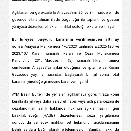
Açıklanan bu gerekçelerle Anayasa'nın 26. ve 34. maddelerinde
güvence altına alınan ifade özgürlüğü ile toplantı ve gösteri
yürüyüşü düzenleme haklarının ihlal edildiğine karar verilmiştir.
Bu bireysel başvuru kararının verilmesinden altı ay
sonra
Anayasa Mahkemesi 1/6/2023 tarihinde E.2022/120 ve
2023/107 Karar numaralı kararı ile Ceza Muhakemesi
Kanunu’nun 231. Maddesinin (5) numaralı fıkranın birinci
cümlesinin Anayasa’ya aykırı olduğuna ve iptaline ve Resmî
Gazetede yayımlanmasından başlayarak bir yıl sonra iptal
kararının yürürlüğe girmesine karar vermiştir.
[i]
AYM Basın Bülteninde yer alan açıklamaya göre; itiraza konu
kuralla iki yıl veya daha az süreli hapis veya adli para cezası ile
cezalandırılan sanık hakkında hükmün açıklanmasının geri
bırakılabileceği (HAGB) düzenlemesi, ceza yargılaması
sonucunda verilecek mahkûmiyet hükmünün açıklanmasının
belirli şartlara bağlı olarak ertelenmesidir. Sanığa, hakkında