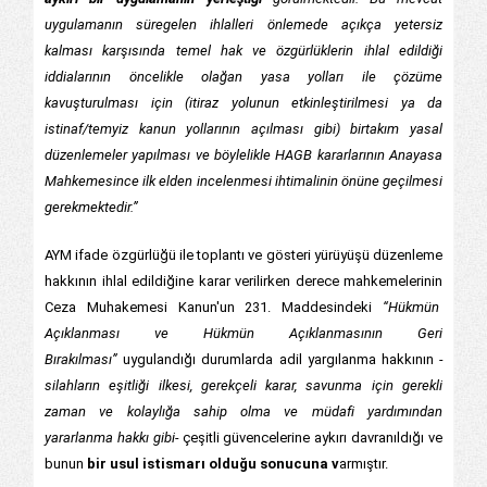
uygulamanın süregelen ihlalleri önlemede açıkça yetersiz
kalması karşısında temel hak ve özgürlüklerin ihlal edildiği
iddialarının öncelikle olağan yasa yolları ile çözüme
kavuşturulması için (itiraz yolunun etkinleştirilmesi ya da
istinaf/temyiz kanun yollarının açılması gibi) birtakım yasal
düzenlemeler yapılması ve böylelikle HAGB kararlarının Anayasa
Mahkemesince ilk elden incelenmesi ihtimalinin önüne geçilmesi
gerekmektedir.”
AYM ifade özgürlüğü ile toplantı ve gösteri yürüyüşü düzenleme
hakkının ihlal edildiğine karar verilirken derece mahkemelerinin
Ceza Muhakemesi Kanun'un 231. Maddesindeki
“Hükmün
Açıklanması ve Hükmün Açıklanmasının Geri
Bırakılması”
uygulandığı durumlarda adil yargılanma hakkının
-
silahların eşitliği ilkesi, gerekçeli karar, savunma için gerekli
zaman ve kolaylığa sahip olma ve müdafi yardımından
yararlanma hakkı gibi-
çeşitli güvencelerine aykırı davranıldığı ve
bunun
bir usul istismarı olduğu sonucuna v
armıştır.