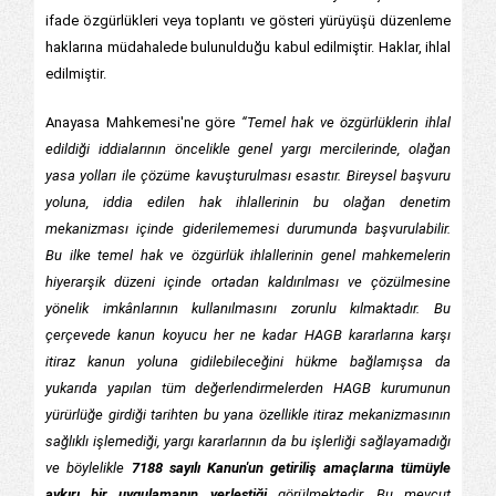
ifade özgürlükleri veya toplantı ve gösteri yürüyüşü düzenleme
haklarına müdahalede bulunulduğu kabul edilmiştir. Haklar, ihlal
edilmiştir.
Anayasa Mahkemesi'ne göre
“Temel hak ve özgürlüklerin ihlal
edildiği iddialarının öncelikle genel yargı mercilerinde, olağan
yasa yolları ile çözüme kavuşturulması esastır. Bireysel başvuru
yoluna, iddia edilen hak ihlallerinin bu olağan denetim
mekanizması içinde giderilememesi durumunda başvurulabilir.
Bu ilke temel hak ve özgürlük ihlallerinin genel mahkemelerin
hiyerarşik düzeni içinde ortadan kaldırılması ve çözülmesine
yönelik imkânlarının kullanılmasını zorunlu kılmaktadır. Bu
çerçevede kanun koyucu her ne kadar HAGB kararlarına karşı
itiraz kanun yoluna gidilebileceğini hükme bağlamışsa da
yukarıda yapılan tüm değerlendirmelerden HAGB kurumunun
yürürlüğe girdiği tarihten bu yana özellikle itiraz mekanizmasının
sağlıklı işlemediği, yargı kararlarının da bu işlerliği sağlayamadığı
ve böylelikle
7188 sayılı Kanun'un getiriliş amaçlarına tümüyle
aykırı bir uygulamanın yerleştiği
görülmektedir. Bu mevcut