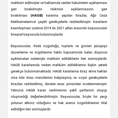
mahkûm edilmişler ve haklarında verilen hükümlerin açıklanması
geri bırakılmıştır. Hükmün açıklanmasının geri
bırakılması
(HAGB)
kararına yapılan itirazlar, Ağır Ceza
Mahkemelerince çeşitli gerekçelerle reddedilmiştir. Kararların
kesinleşmesi üzerine 2014 ile 2021 yılları arasında başvurucular
bireysel başvuruda bulunmuşlardır.
Başvurucular; ifade özgürlüğü, toplantı ve gösteri yürüyüşü
düzenleme ve örgütlenme hakkı kapsamında kalan düşünce
açıklamaları nedeniyle mahkûm edildiklerini ileri sürmüşlerdir.
HAGB kararlarında neden mahkûm edildiklerine ilişkin yeterli
gerekçe bulunmamaktadır. HAGB kararlarına itiraz etme hakları
olsa bile itiraz mercilerinin kalıplaşmış ve soyut gerekçelerle
itirazları reddedilmiş, davalar esas yönünden incelenmemiştir.
Yalnızca HAGB kararı verilmesinin şeklî şartlarının oluşup
oluşmadığı değerlendirilmiştir. Başvurucular, böyle bir yargı
yolunun etkisiz olduğunu ve hak arama özgürlüklerinin ihlal
edildiğini ileri sürmüşlerdir.