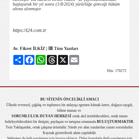
başlayarak bir yıl sonra (1/8/2024) yürürlüğe gireceği hüküm
altına alınmıştır.
https://t24.com.tr
Av. Fikret İLKİZ |
Tüm Yazıları
Share
Facebook
WhatsApp
Threads
X
Email
Hits: 170272
BU SİTENİN ÖNCELİKLİ AMACI
Ülkede evrensel, çağdaş ve toplumcu bir anlayışı egemen kılmak üzere, doğaya saygılı,
bilime inanan ve
SORUMLULUK DUYAN HERKESİ
ortak akıl üretebilecekleri, ortak tutum
belirleyebilecekleri bir iletişim, paylaşım ve tartışma ortamında
BULUŞTURMAKTIR
.
Yeni Yaklaşımlar, ortak çalışma ürünüdür. Sitede yer alan yazılardan yazarı sorumludur.
Kaynak gösterilerek alıntı yapılabilir.
Websitesi ile lgili sorularınız için
buraya tıklayın
. Diğer konularla ilgili sorularınız için