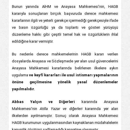
Bunun yanında AİHM ve Anayasa Mahkemesi'nin, HAGB
kararıyla sonuçlanan birçok başvuruda derece mahkemesi
kararlarının ilgili ve yeterli gerekçe içermediği gerekçesiyle ifade
ve basın özgürlüğü ya da toplantı ve gösteri yürüyüşü
düzenleme hakkı gibi çeşitli temel hak ve özgürlüklerin ihlal
edildiğine karar vermiştir.
Bu nedenle derece mahkemelerinin HAGB kararı verilen
dosyalarda Anayasa ve Sözleşmede yer alan usul güvencelerini
Anayasa Mahkemesi kararlarında belirlenen ilkelere aykırı
uygulama
ve keyfî kararları ile usul istismarı yapmalarının
önüne geçilmesine yönelik yasal düzenlemeler
yapılmalıdır.
Abbas Yalçın ve Diğerleri
kararında Anayasa
Mahkemesi'nin
Atilla Yazar ve diğerleri
kararında yer alan
ilkelerden ayrılmamıştır. Sonuç olarak Anayasa Mahkemesi
HAGB kurumunun uygulanmasından kaynaklanan müdahalelerin
kanunilik ölçütünü sağlamadığı kanaatine ulaşmıştır.