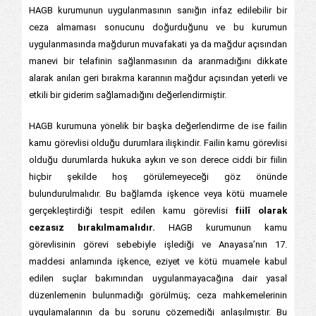
HAGB kurumunun uygulanmasının sanığın infaz edilebilir bir
ceza almaması sonucunu doğurduğunu ve bu kurumun
uygulanmasında mağdurun muvafakati ya da mağdur açısından
manevi bir telafinin sağlanmasının da aranmadığını dikkate
alarak anılan geri bırakma kararının mağdur açısından yeterli ve
etkili bir giderim sağlamadığını değerlendirmiştir.
HAGB kurumuna yönelik bir başka değerlendirme de ise failin
kamu görevlisi olduğu durumlara ilişkindir. Failin kamu görevlisi
olduğu durumlarda hukuka aykırı ve son derece ciddi bir fiilin
hiçbir şekilde hoş görülemeyeceği göz önünde
bulundurulmalıdır. Bu bağlamda işkence veya kötü muamele
gerçekleştirdiği tespit edilen kamu görevlisi
fiilî olarak
cezasız bırakılmamalıdır.
HAGB kurumunun kamu
görevlisinin görevi sebebiyle işlediği ve Anayasa’nın 17.
maddesi anlamında işkence, eziyet ve kötü muamele kabul
edilen suçlar bakımından uygulanmayacağına dair yasal
düzenlemenin bulunmadığı görülmüş; ceza mahkemelerinin
uygulamalarının da bu sorunu çözemediği anlaşılmıştır. Bu