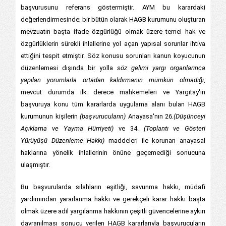
başvurusunu referans göstermiştir. AYM bu karardaki
değerlendirmesinde; bir bütün olarak HAGB kurumunu oluşturan
mevzuatın başta ifade özgürlüğü olmak üzere temel hak ve
özgürlüklerin sürekli ihlallerine yol açan yapısal sorunlar ihtiva
ettiğini tespit etmiştir. Söz konusu sorunları kanun koyucunun
düzenlemesi dışında bir yolla
söz gelimi yargı organlarınca
yapılan yorumlarla ortadan kaldırmanın mümkün olmadığı
,
mevcut durumda ilk derece mahkemeleri ve Yargıtay'ın
başvuruya konu tüm kararlarda uygulama alanı bulan HAGB
kurumunun kişilerin
(başvurucuların)
Anayasa'nın 26
.(Düşünceyi
Açıklama ve Yayma Hürriyeti)
ve 34.
(Toplantı ve Gösteri
Yürüyüşü Düzenleme Hakkı)
maddeleri ile korunan anayasal
haklarına yönelik ihlallerinin önüne geçemediği sonucuna
ulaşmıştır.
Bu başvurularda silahların eşitliği, savunma hakkı, müdafi
yardımından yararlanma hakkı ve gerekçeli karar hakkı başta
olmak üzere adil yargılanma hakkının çeşitli güvencelerine aykırı
davranılması sonucu verilen HAGB kararlarıyla başvurucuların