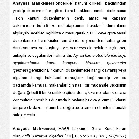
Anayasa Mahkemesi
öncelikle “kanunilik ilkesi” bakımından
yaptığı incelemesine göre; temel hakların sınırlandırılmasına
ilişkin kanuni düzenlemenin içerik, amaç ve kapsam
bakımından
belirli
ve muhataplarının hukuksal durumlarını
algılayabilecekleri açıklıkta olması gerekir. Bu ilkeye göre yasal
düzenlemeler hem kişiler hem de idare yönünden herhangi bir
duraksamaya ve kuşkuya yer vermeyecek şekilde açık, net,
anlaşılır ve uygulanabilir olmalıdır. Ayrıca
kamu otoritelerinin keyfî
uygulamalarına karşı koruyucu birtakım güvenceler
içermesi
gereklidir. Bir kanuni düzenlemede hangi davranış veya
olgulara hangi hukuksal sonuçların bağlanacağı ve bu
bağlamda kamusal makamlar için nasıl bir müdahale yetkisinin
doğacağı belirli bir kesinlik ölçüsünde açık ve net olarak ortaya
konmalıdır. Ancak bu durumda bireylerin hak ve yükümlülüklerini
öngörerek davranışlarını bu doğrultuda tanzim etmeleri olanaklı
hâle gelebilir
Anayasa Mahkemesi
, HAGB hakkında Genel Kurul kararı
olan
Atilla Yazar ve diğerleri
([GK]
,
B. No: 2016/1635
, 5
/7/2022)