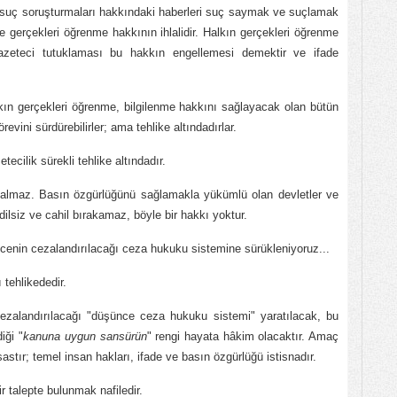
ş suç soruşturmaları hakkındaki haberleri suç saymak ve suçlamak
 gerçekleri öğrenme hakkının ihlalidir. Halkın gerçekleri öğrenme
gazeteci tutuklaması bu hakkın engellemesi demektir ve ifade
kın gerçekleri öğrenme, bilgilenme hakkını sağlayacak olan bütün
vini sürdürebilirler; ama tehlike altındadırlar.
cilik sürekli tehlike altındadır.
 almaz. Basın özgürlüğünü sağlamakla yükümlü olan devletler ve
dilsiz ve cahil bırakamaz, böyle bir hakkı yoktur.
cenin cezalandırılacağı ceza hukuku sistemine sürükleniyoruz...
tehlikededir.
ezalandırılacağı "düşünce ceza hukuku sistemi" yaratılacak, bu
iği "
kanuna uygun sansürün
" rengi hayata hâkim olacaktır. Amaç
sastır; temel insan hakları, ifade ve basın özgürlüğü istisnadır.
 talepte bulunmak nafiledir.