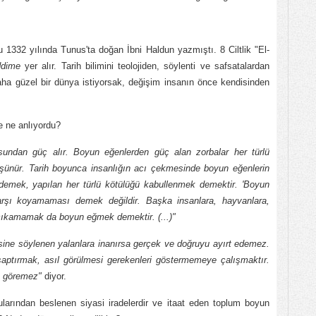
1332 yılında Tunus'ta doğan İbni Haldun yazmıştı. 8 Ciltlik "El-
dime
yer alır. Tarih bilimini teolojiden, söylenti ve safsatalardan
 daha güzel bir dünya istiyorsak, değişim insanın önce kendisinden
 ne anlıyordu?
usundan güç alır. Boyun eğenlerden güç alan zorbalar her türlü
üşünür. Tarih boyunca insanlığın acı çekmesinde boyun eğenlerin
emek, yapılan her türlü kötülüğü kabullenmek demektir. 'Boyun
rşı koyamaması demek değildir. Başka insanlara, hayvanlara,
ı çıkamamak da boyun eğmek demektir. (...)"
sine söylenen yalanlara inanırsa gerçek ve doğruyu ayırt edemez.
saptırmak, asıl görülmesi gerekenleri göstermemeye çalışmaktır.
nu göremez"
diyor.
larından beslenen siyasi iradelerdir ve itaat eden toplum boyun