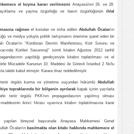
hkemece el koyma kararı verilmesini
Anayasa'nın 26. ve 28.
i açıklama ve yayma özgürlüğü ve basın özgürlüğünün
ihlal
lmasına rağmen
el konulan ve imha edilen
Abdullah Öcalan
'ın
üğü ve medya yoluyla politik tartışmanın önemine işaret eden bir
llah Öcalan'ın "Kürdistan Devrim Manifestosu, Kürt Sorunu ve
cında Kürtleri Savunma)" isimli kitabın Ağustos 2012 tarihli
gandasının yapıldığı gerekçesiyle kitabın toplatılması ve el
rörle Mücadele Kanunun 10. Maddesi ile Görevli İstanbul 2 No'lu
a talebi kabul etmiştir. Karara itiraz reddedilmiştir.
 terör örgütü kurma ve yönetme suçundan hükümlü
Abdullah
rkiye topraklarında bir bölgenin ayrılarak
kapak içinin yazılarla
silahlı terör örgütü PKK'nın propagandasının yapılmış olması
addesinin ikinci fıkrası uyarınca kitabın toplatılmasına karar
yle yapılan bireysel başvuruda Anayasa Mahkemesi Genel
llah Öcalan'ın
basılmakta olan kitabı hakkında mahkemece el