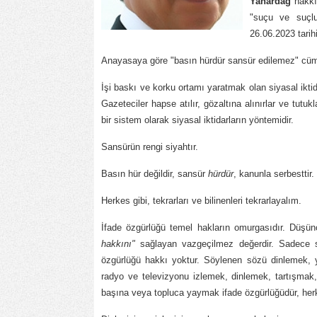
Yanardağ
hakkın
"suçu ve suçlu
26.06.2023 tarih
Anayasaya göre "basın hürdür sansür edilemez" cümles
İşi baskı ve korku ortamı yaratmak olan siyasal iktid
Gazeteciler hapse atılır, gözaltına alınırlar ve tutukl
bir sistem olarak siyasal iktidarların yöntemidir.
Sansürün rengi siyahtır.
Basın hür değildir, sansür
hürdür
, kanunla serbesttir.
Herkes gibi, tekrarları ve bilinenleri tekrarlayalım.
İfade özgürlüğü temel hakların omurgasıdır. Düşü
hakkını"
sağlayan vazgeçilmez değerdir. Sadece sö
özgürlüğü hakkı yoktur. Söylenen sözü dinlemek,
radyo ve televizyonu izlemek, dinlemek, tartışmak
başına veya topluca yaymak ifade özgürlüğüdür, herk