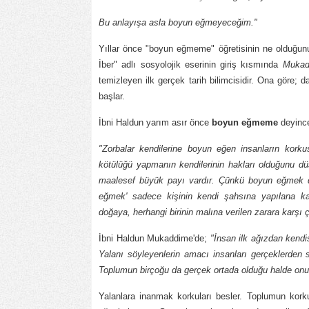
Bu anlayışa asla boyun eğmeyeceğim."
Yıllar önce "boyun eğmeme" öğretisinin ne olduğunu 
İber" adlı sosyolojik eserinin giriş kısmında
Mukad
temizleyen ilk gerçek tarih bilimcisidir. Ona göre;
başlar.
İbni Haldun yarım asır önce
boyun eğmeme
deyince
"Zorbalar kendilerine boyun eğen insanların kork
kötülüğü yapmanın kendilerinin hakları olduğunu d
maalesef büyük payı vardır. Çünkü boyun eğmek d
eğmek' sadece kişinin kendi şahsına yapılana ka
doğaya, herhangi birinin malına verilen zarara karş
İbni Haldun Mukaddime'de;
"İnsan ilk ağızdan kendi
Yalanı söyleyenlerin amacı insanları gerçeklerden 
Toplumun birçoğu da gerçek ortada olduğu halde o
Yalanlara inanmak korkuları besler. Toplumun korku