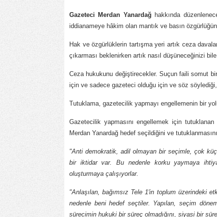
Gazeteci Merdan Yanardağ
hakkında düzenlenecek
iddianameye hâkim olan mantık ve basın özgürlüğünü
Hak ve özgürlüklerin tartışma yeri artık ceza daval
çıkarması beklenirken artık nasıl düşüneceğinizi bile 
Ceza hukukunu değiştirecekler. Suçun faili somut bir hu
için ve sadece gazeteci olduğu için ve söz söylediği, 
Tutuklama, gazetecilik yapmayı engellemenin bir yol
Gazetecilik yapmasını engellemek için tutuklana
Merdan Yanardağ hedef seçildiğini ve tutuklanmasını
"Anti demokratik, adil olmayan bir seçimle, çok kü
bir iktidar var. Bu nedenle korku yaymaya ihtiy
oluşturmaya çalışıyorlar.
"Anlaşılan, bağımsız Tele 1'in toplum üzerindeki etki
nedenle beni hedef seçtiler. Yapılan, seçim dönem
sürecimin hukuki bir süreç olmadığını, siyasi bir s