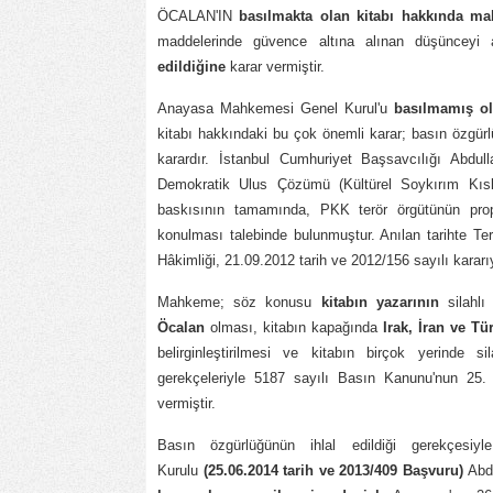
ÖCALAN'IN
basılmakta olan kitabı hakkında ma
maddelerinde güvence altına alınan düşüncey
edildiğine
karar vermiştir.
Anayasa Mahkemesi Genel Kurul'u
basılmamış o
kitabı hakkındaki bu çok önemli karar; basın özgürl
karardır. İstanbul Cumhuriyet Başsavcılığı Abdu
Demokratik Ulus Çözümü (Kültürel Soykırım Kıska
baskısının tamamında, PKK terör örgütünün propa
konulması talebinde bulunmuştur. Anılan tarihte Te
Hâkimliği, 21.09.2012 tarih ve 2012/156 sayılı kararıyl
Mahkeme; söz konusu
kitabın yazarının
silahlı
Öcalan
olması, kitabın kapağında
Irak, İran ve Tü
belirginleştirilmesi ve kitabın birçok yerinde 
gerekçeleriyle 5187 sayılı Basın Kanunu'nun 25. m
vermiştir.
Basın özgürlüğünün ihlal edildiği gerekçesi
Kurulu
(25.06.2014 tarih ve 2013/409 Başvuru)
Abdu