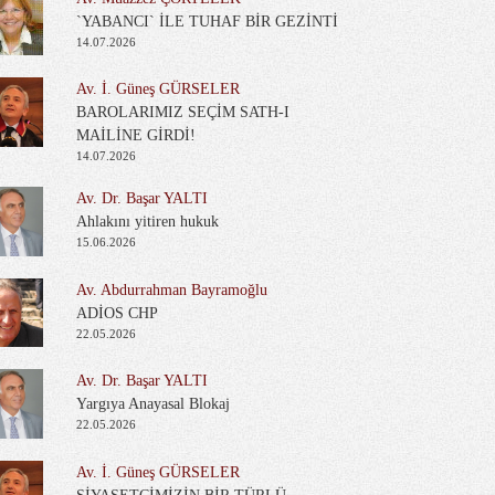
`YABANCI` İLE TUHAF BİR GEZİNTİ
14.07.2026
Av. İ. Güneş GÜRSELER
BAROLARIMIZ SEÇİM SATH-I
MAİLİNE GİRDİ!
14.07.2026
Av. Dr. Başar YALTI
Ahlakını yitiren hukuk
15.06.2026
Av. Abdurrahman Bayramoğlu
ADİOS CHP
22.05.2026
Av. Dr. Başar YALTI
Yargıya Anayasal Blokaj
22.05.2026
Av. İ. Güneş GÜRSELER