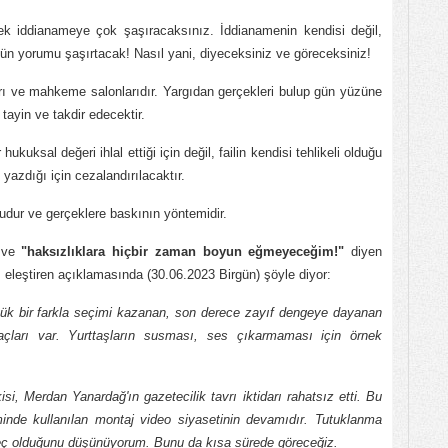
 iddianameye çok şaşıracaksınız. İddianamenin kendisi değil,
n yorumu şaşırtacak! Nasıl yani, diyeceksiniz ve göreceksiniz!
arı ve mahkeme salonlarıdır. Yargıdan gerçekleri bulup gün yüzüne
tayin ve takdir edecektir.
kuksal değeri ihlal ettiği için değil, failin kendisi tehlikeli olduğu
yazdığı için cezalandırılacaktır.
udur ve gerçeklere baskının yöntemidir.
n ve
"haksızlıklara hiçbir zaman boyun eğmeyeceğim!"
diyen
 eleştiren açıklamasında (30.06.2023 Birgün) şöyle diyor:
çük bir farkla seçimi kazanan, son derece zayıf dengeye dayanan
açları var. Yurttaşların susması, ses çıkarmaması için örnek
si, Merdan Yanardağ'ın gazetecilik tavrı iktidarı rahatsız etti. Bu
inde kullanılan montaj video siyasetinin devamıdır. Tutuklanma
üreç olduğunu düşünüyorum. Bunu da kısa sürede göreceğiz.