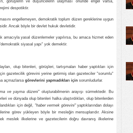
ının, görüşlerin ve düşüncelerin ulaşması önünde engel varsa,
ejimi despotiktir.
aşmasını engellemeyen, demokratik toplum düzen gereklerine uygun
idir. Ancak böyle bir devlet hukuk devletidir.
mak amacıyla yasal düzenlemeler yapılırsa, bu amaca hizmet eden
demokratik siyasal yapı" yok demektir.
arı, olup bitenleri, görüşleri, tartışmaları haber yaptıkları için
 için gazetecilik görevini yerine getirmiş olan gazeteciler "sorumlu"
ma açmazlarsa
görevlerini yapmadıkları için
sorumludurlar.
lama ve yayma düzeni"
oluşturabilmenin arayışı sürmektedir. Bu
rleri ve dünyada olup bitenleri halka ulaştırdıkları, olup bitenlerden
andıkları için değil,
"haber vermek görevini"
yaptıklarından dolayı
lerine görev yükleyen böyle bir mesleğin mensuplarıdır. Aksine
 meslek ilkelerine ve gazetecilerin doğru davranış ilkelerine