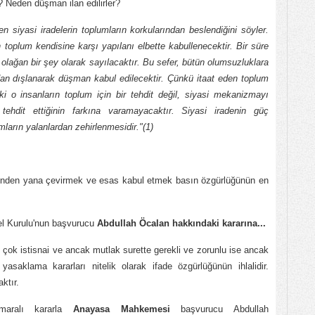
? Neden düşman ilan edilirler?
n siyasi iradelerin toplumların korkularından beslendiğini söyler.
oplum kendisine karşı yapılanı elbette kabullenecektir. Bir süre
olağan bir şey olarak sayılacaktır. Bu sefer, bütün olumsuzluklara
dan dışlanarak düşman kabul edilecektir. Çünkü itaat eden toplum
ki o insanların toplum için bir tehdit değil, siyasi mekanizmayı
 tehdit ettiğinin farkına varamayacaktır. Siyasi iradenin güç
ların yalanlardan zehirlenmesidir."(1)
üğünden yana çevirmek ve esas kabul etmek basın özgürlüğünün en
l Kurulu'nun başvurucu
Abdullah Öcalan hakkındaki kararına...
ok istisnai ve ancak mutlak surette gerekli ve zorunlu ise ancak
asaklama kararları nitelik olarak ifade özgürlüğünün ihlalidir.
ktır.
aralı kararla
Anayasa Mahkemesi
başvurucu Abdullah