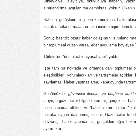
Dinleyiciye, izleyiciye, okuyucuya haberin, yaz
sınırlandırma uygulanırsa demokrasi yoktur. Ülkenin r
Haberin, görüşlerin, bilgilerin kamuoyuna, halka ul
olarak sınırlandırmaları en aza indiren rejim demokras
Sonuç basittir; özgür haber dolaşımını sınırlandır
bir toplumsal düzen varsa, eğer uygulama böyleyse "
Türkiye'de "demokratik siyasal yapı" yoktur.
İşte tam bu noktada ve ortamda dahi toplumsal olayl
eleştirdikleri, yorumladıkları ve tartışmalar açtıkları
sayılamaz. Haber yapmazlarsa, kamuoyunda tartış
Günümüzde "
güvenceli iletişim ve düşünce açık
arayışta gazeteciler bilgi dolaşımını, gerçekleri, habe
halkı haberdar ettikleri ve "haber verme hakkını" kull
hukuka uygun davranmış olurlar. Gazeteciler kendi
davranış; haber yapmamak, gerçekleri eğip bükmek
aykırılıktır.