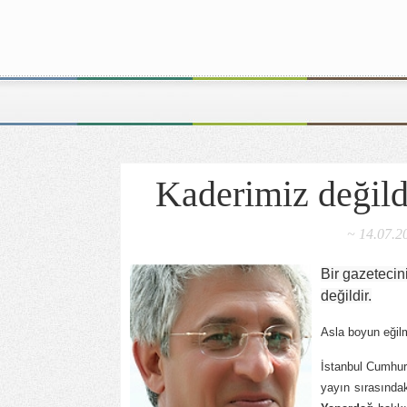
Kaderimiz değildi
~ 14.07.2
Bir gazetecin
değildir.
Asla boyun eğil
İstanbul Cumhuri
yayın sırasınd