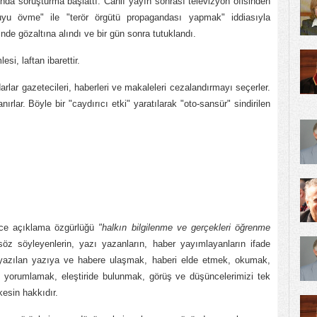
da soruşturma başlattı. Canlı yayın sonrası televizyon ofisinden
yu övme" ile "terör örgütü propagandası yapmak" iddiasıyla
inde gözaltına alındı ve bir gün sonra tutuklandı.
i, laftan ibarettir.
arlar gazetecileri, haberleri ve makaleleri cezalandırmayı seçerler.
anırlar. Böyle bir "caydırıcı etki" yaratılarak "oto-sansür" sindirilen
nce açıklama özgürlüğü
"halkın bilgilenme ve gerçekleri öğrenme
z söyleyenlerin, yazı yazanların, haber yayımlayanların ifade
 yazılan yazıya ve habere ulaşmak, haberi elde etmek, okumak,
, yorumlamak, eleştiride bulunmak, görüş ve düşüncelerimizi tek
esin hakkıdır.