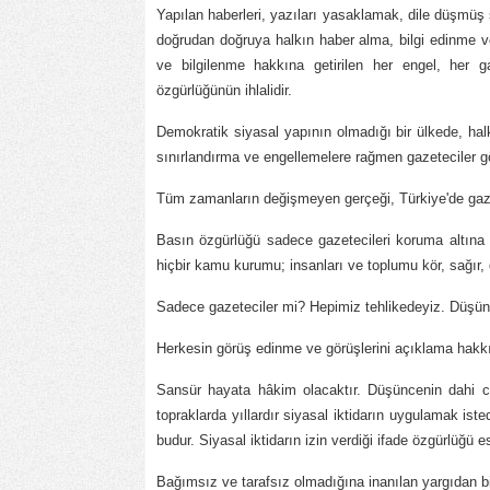
Yapılan haberleri, yazıları yasaklamak, dile düşmü
doğrudan doğruya halkın haber alma, bilgi edinme ve
ve bilgilenme hakkına getirilen her engel, her 
özgürlüğünün ihlalidir.
Demokratik siyasal yapının olmadığı bir ülkede, hal
sınırlandırma ve engellemelere rağmen gazeteciler göre
Tüm zamanların değişmeyen gerçeği, Türkiye'de gazete
Basın özgürlüğü sadece gazetecileri koruma altına
hiçbir kamu kurumu; insanları ve toplumu kör, sağır, 
Sadece gazeteciler mi? Hepimiz tehlikedeyiz. Düşün
Herkesin görüş edinme ve görüşlerini açıklama hakkı 
Sansür hayata hâkim olacaktır. Düşüncenin dahi c
topraklarda yıllardır siyasal iktidarın uygulamak isted
budur. Siyasal iktidarın izin verdiği ifade özgürlüğü e
Bağımsız ve tarafsız olmadığına inanılan yargıdan bir