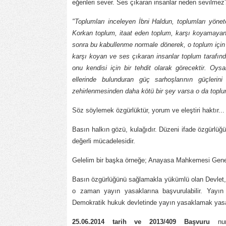
eğenleri sever. Ses çıkaran insanlar neden sevilmez
"Toplumları inceleyen İbni Haldun, toplumları yönete
Korkan toplum, itaat eden toplum, karşı koyamayan t
sonra bu kabullenme normale dönerek, o toplum için 
karşı koyan ve ses çıkaran insanlar toplum tarafın
onu kendisi için bir tehdit olarak görecektir. Oysa
ellerinde bulunduran güç sarhoşlarının güçlerini
zehirlenmesinden daha kötü bir şey varsa o da toplum
Söz söylemek özgürlüktür, yorum ve eleştiri haktır...
Basın halkın gözü, kulağıdır. Düzeni ifade özgürl
değerli mücadelesidir.
Gelelim bir başka örneğe; Anayasa Mahkemesi Gene
Basın özgürlüğünü sağlamakla yükümlü olan Devlet, ç
o zaman yayın yasaklarına başvurulabilir. Yayın y
Demokratik hukuk devletinde yayın yasaklamak yasa
25.06.2014 tarih ve 2013/409 Başvuru
num