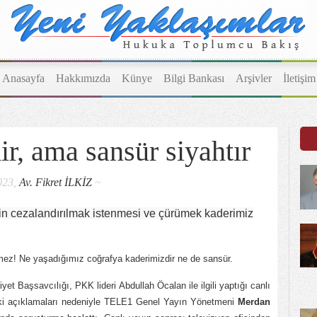
Anasayfa
Hakkımızda
Künye
Bilgi Bankası
Arşivler
İletişim
r, ama sansür siyahtır
023,
Av. Fikret İLKİZ
~
in cezalandırılmak istenmesi ve çürümek kaderimiz
mez! Ne yaşadığımız coğrafya kaderimizdir ne de sansür.
yet Başsavcılığı, PKK lideri Abdullah Öcalan ile ilgili yaptığı canlı
aki açıklamaları nedeniyle TELE1 Genel Yayın Yönetmeni
Merdan