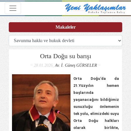
Toggle navigation
Makaleler
Orta Doğu su barışı
~ 28.01.2026,
Av. İ. Güneş GÜRSELER
~
Orta Doğu'da da
21.Yüzyılın hemen
başlarında
yaşanacağını bildiğimiz
susuzluğu önlemenin
tek yolu, elimizdeki suyu
Orta Doğu halkları
olarak birlikte,