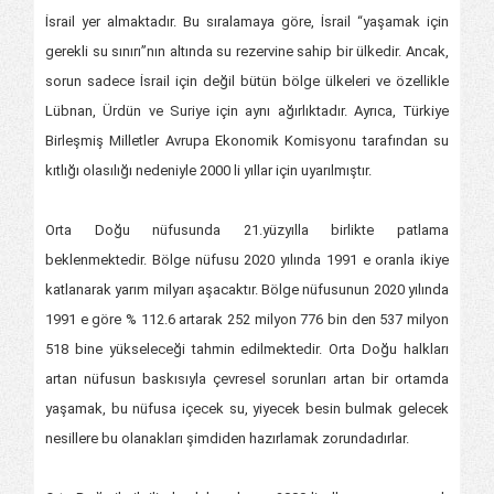
İsrail yer almaktadır. Bu sıralamaya göre, İsrail “yaşamak için
gerekli su sınırı”nın altında su rezervine sahip bir ülkedir. Ancak,
sorun sadece İsrail için değil bütün bölge ülkeleri ve özellikle
Lübnan, Ürdün ve Suriye için aynı ağırlıktadır. Ayrıca, Türkiye
Birleşmiş Milletler Avrupa Ekonomik Komisyonu tarafından su
kıtlığı olasılığı nedeniyle 2000 li yıllar için uyarılmıştır.
Orta Doğu nüfusunda 21.yüzyılla birlikte patlama
beklenmektedir. Bölge nüfusu 2020 yılında 1991 e oranla ikiye
katlanarak yarım milyarı aşacaktır. Bölge nüfusunun 2020 yılında
1991 e göre % 112.6 artarak 252 milyon 776 bin den 537 milyon
518 bine yükseleceği tahmin edilmektedir. Orta Doğu halkları
artan nüfusun baskısıyla çevresel sorunları artan bir ortamda
yaşamak, bu nüfusa içecek su, yiyecek besin bulmak gelecek
nesillere bu olanakları şimdiden hazırlamak zorundadırlar.