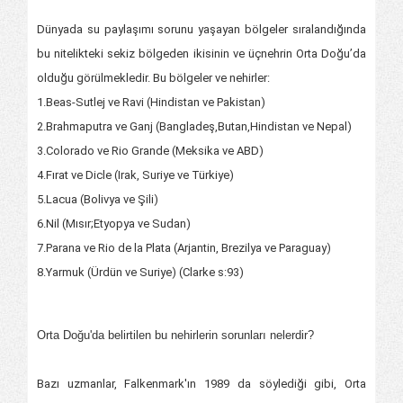
Dünyada su paylaşımı sorunu yaşayan bölgeler sıralandığında
bu nitelikteki sekiz bölgeden ikisinin ve üçnehrin Orta Doğu’da
olduğu görülmekledir. Bu bölgeler ve nehirler:
1.Beas-Sutlej ve Ravi (Hindistan ve Pakistan)
2.Brahmaputra ve Ganj (Bangladeş,Butan,Hindistan ve Nepal)
3.Colorado ve Rio Grande (Meksika ve ABD)
4.Fırat ve Dicle (Irak, Suriye ve Türkiye)
5.Lacua (Bolivya ve Şili)
6.Nil (Mısır;Etyopya ve Sudan)
7.Parana ve Rio de la Plata (Arjantin, Brezilya ve Paraguay)
8.Yarmuk (Ürdün ve Suriye) (Clarke s:93)
Orta Doğu'da belirtilen bu nehirlerin sorunları nelerdir?
Bazı uzmanlar, Falkenmark'ın 1989 da söylediği gibi, Orta