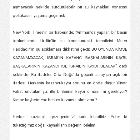
aşmayacak şekilde sürdürülebilir bir su kaynakları yönetimi
politikasını yaşama geçirmek.
New York Times’in bir haberinde; “Amman’da yapılan bir basın
toplantısında Ürdün’ün su konusundaki temsilcisi Muter
Haddadin’in şu açıklaması dikkatimi çekti; BU OYUNDA KİMSE
KAZANMAYACAK, İSRAİL’İN KAZANCI BAŞKALARININ KAYBI;
BAŞKALARININ KAZANCI İSE İSRAİL’İN KAYBI OLACAK” dedi
şeklinde. Bu ifadeler Orta Doğu’da geçerli anlayışın açık bir
ifadesi. Herkesin kazancı-kaybı sorunu en önde düşünülüyor.
Fakat unutulan şu: ille birilerinin kaybı olması mı gerekiyor?
Kimse kaybetmese herkes kazansa olmaz mı ?
Herkesi kazançlı, gezegenimizi karlı kılabiliriz. Yeter ki
tükettiğimiz doğal kaynakların değerini bilelim.