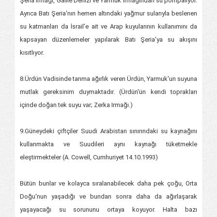
Şeria Irmağı, Galile Denizi ve Yarmuk Irmağından su pompalıyor.
Ayrıca Batı Şeria'nın hemen altındaki yağmur sularıyla beslenen
su katmanları da İsrail'e ait ve Arap kuyularının kullanımını da
kapsayan düzenlemeler yapılarak Batı Şeria'ya su akışını
kısıtlıyor.
8.Ürdün Vadisinde tarıma ağırlık veren Ürdün, Yarmuk'un suyuna
mutlak gereksinim duymaktadır. (Ürdün'ün kendi toprakları
içinde doğan tek suyu var; Zerka Irmağı.)
9.Güneydeki çiftçiler Suudi Arabistan sınırındaki su kaynağını
kullanmakta ve Suudileri aynı kaynağı tüketmekle
eleştirmekteler (A. Cowell, Cumhuriyet 14.10.1993)
Bütün bunlar ve kolayca sıralanabilecek daha pek çoğu, Orta
Doğu'nun yaşadığı ve bundan sonra daha da ağırlaşarak
yaşayacağı su sorununu ortaya koyuyor. Halta bazı