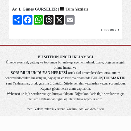
Av. İ. Güneş GÜRSELER |
Tüm Yazıları
Share
Facebook
WhatsApp
Threads
X
Email
Hits: 888883
BU SİTENİN ÖNCELİKLİ AMACI
Ülkede evrensel, çağdaş ve toplumcu bir anlayışı egemen kılmak üzere, doğaya saygılı,
bilime inanan ve
SORUMLULUK DUYAN HERKESİ
ortak akıl üretebilecekleri, ortak tutum
belirleyebilecekleri bir iletişim, paylaşım ve tartışma ortamında
BULUŞTURMAKTIR
.
Yeni Yaklaşımlar, ortak çalışma ürünüdür. Sitede yer alan yazılardan yazarı sorumludur.
Kaynak gösterilerek alıntı yapılabilir.
Websitesi ile lgili sorularınız için
buraya tıklayın
. Diğer konularla ilgili sorularınız için
iletişim
sayfasından ilgili kişi ile irtibata geçebilirsiniz.
Yeni Yaklaşımlar © -
Arena Yazılım | Avukat Web Sitesi