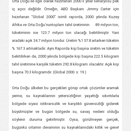
Orta Doğu ile ilgili olarak hazırlanan 2000 li yıllar senaryosu pek
iç açıcı değildir. Örneğin, ABD Başkanı Jimmy Carter için
hazırlanan “Global 2000” isimli raporda, 2000 yılında Kuzey
Afrika ve Orta Doğu’nuntoplam tahıl üretiminin 89 milyon ton,
tüketiminin ise 123.7 milyon ton olacağı belirtilmiştir. Yani
aradaki açık 34.7 milyon tondur. Üretim %1 57.8 artarken tüketim
% 167.3 artmaktadır. Aynı Raporda kişi başına üretim ve tüketim
belirtilirken de, 2000 yılında bölgede kişi başına 222.5 kilogram
tahıl üretimine karşılık tüketim 292.8 kilogram olacaktır. Açık kişi
başına 70.3 kilogramdır. (Global 2000. s: 19.)
Orta Doğu ülkeleri bu gerçekleri görüp ortak çözümler aramak
yerine, su kaynaklarının yetersizliğinin yaşattığı sıkıntılarla
bölgede siyasi istikrarsızlık ve karşılıklı güvensizliği giderek
büyütmüşler ve bugün bölgede su, savaş nedeni olduğu
söylenir duruma getirilmiştir. Oysa, görülmeyen gerçek,
bugünkü ortamın devamının su kaynaklarındaki kıtlık ve gene!