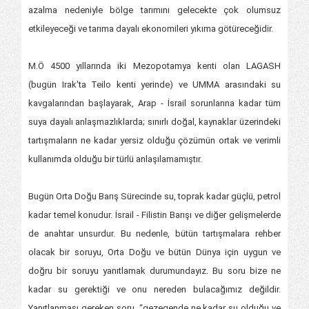
azalma nedeniyle bölge tarımını gelecekte çok olumsuz
etkileyeceği ve tarıma dayalı ekonomileri yıkıma götüreceğidir.
M.Ö 4500 yıllarında iki Mezopotamya kenti olan LAGASH
(bugün Irak'ta Teilo kenti yerinde) ve UMMA arasındaki su
kavgalarından başlayarak, Arap - İsrail sorunlarına kadar tüm
suya dayalı anlaşmazlıklarda; sınırlı doğal, kaynaklar üzerindeki
tartışmaların ne kadar yersiz olduğu çözümün ortak ve verimli
kullanımda olduğu bir türlü anlaşılamamıştır.
Bugün Orta Doğu Barış Sürecinde su, toprak kadar güçlü, petrol
kadar temel konudur. İsrail - Filistin Barışı ve diğer gelişmelerde
de anahtar unsurdur. Bu nedenle, bütün tartışmalara rehber
olacak bir soruyu, Orta Doğu ve bütün Dünya için uygun ve
doğru bir soruyu yanıtlamak durumundayız. Bu soru bize ne
kadar su gerektiği ve onu nereden bulacağımız değildir.
Yanıtlanması gereken soru, “gezegende ne kadar su olduğu ve