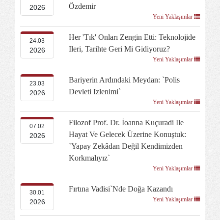
Özdemir
2026
Yeni Yaklaşımlar
Her 'tık' Onları Zengin Etti: Teknolojide
24.03
Ileri, Tarihte Geri Mi Gidiyoruz?
2026
Yeni Yaklaşımlar
Bariyerin Ardındaki Meydan: `Polis
23.03
Devleti Izlenimi`
2026
Yeni Yaklaşımlar
Filozof Prof. Dr. İoanna Kuçuradi Ile
07.02
Hayat Ve Gelecek Üzerine Konuştuk:
2026
`Yapay Zekâdan Değil Kendimizden
Korkmalıyız`
Yeni Yaklaşımlar
Fırtına Vadisi`nde Doğa Kazandı
30.01
Yeni Yaklaşımlar
2026