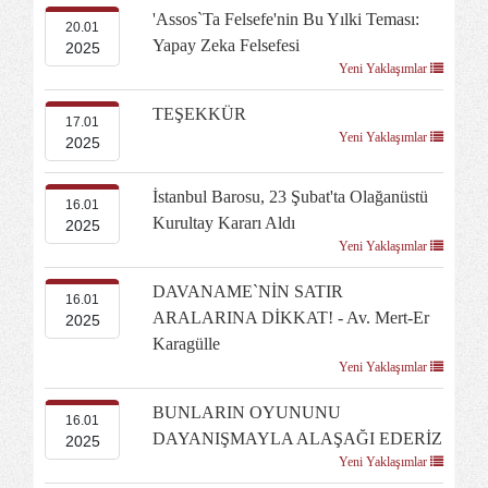
'Assos`ta Felsefe'nin Bu Yılki Teması:
20.01
Yapay Zeka Felsefesi
2025
Yeni Yaklaşımlar
TEŞEKKÜR
17.01
Yeni Yaklaşımlar
2025
İstanbul Barosu, 23 Şubat'ta Olağanüstü
16.01
Kurultay Kararı Aldı
2025
Yeni Yaklaşımlar
DAVANAME`NİN SATIR
16.01
ARALARINA DİKKAT! - Av. Mert-Er
2025
Karagülle
Yeni Yaklaşımlar
BUNLARIN OYUNUNU
16.01
DAYANIŞMAYLA ALAŞAĞI EDERİZ
2025
Yeni Yaklaşımlar