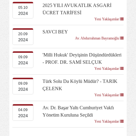
2025 YILI AVUKATLIK ASGARİ
05.10
ÜCRET TARİFESİ
2024
Yeni Yaklaşımlar
SAVCI BEY
20.09
Av. Abdurrahman Bayramoğlu
2024
'Milli Hukuk' Deyişinin Düşündürdükleri
09.09
- PROF. DR. SAMİ SELÇUK
2024
Yeni Yaklaşımlar
Türk Solu Da Köylü Müdür? - TARIK
09.09
ÇELENK
2024
Yeni Yaklaşımlar
Av. Dr. Başar Yaltı Cumhuriyet Vakfı
04.09
Yönetim Kuruluna Seçildi
2024
Yeni Yaklaşımlar