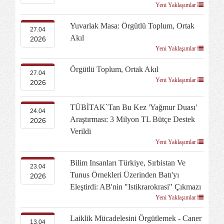
Yeni Yaklaşımlar
Yuvarlak Masa: Örgütlü Toplum, Ortak
27.04
Akıl
2026
Yeni Yaklaşımlar
Örgütlü Toplum, Ortak Akıl
27.04
Yeni Yaklaşımlar
2026
TÜBİTAK`tan Bu Kez 'yağmur Duası'
24.04
Araştırması: 3 Milyon TL Bütçe Destek
2026
Verildi
Yeni Yaklaşımlar
Bilim Insanları Türkiye, Sırbistan Ve
23.04
Tunus Örnekleri Üzerinden Batı'yı
2026
Eleştirdi: AB'nin "istikrarokrasi" Çıkmazı
Yeni Yaklaşımlar
Laiklik Mücadelesini Örgütlemek - Caner
13.04