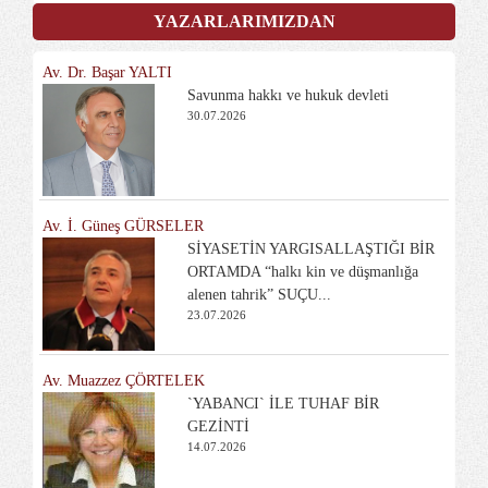
YAZARLARIMIZDAN
Av. Dr. Başar YALTI
Savunma hakkı ve hukuk devleti
30.07.2026
Av. İ. Güneş GÜRSELER
SİYASETİN YARGISALLAŞTIĞI BİR
ORTAMDA “halkı kin ve düşmanlığa
alenen tahrik” SUÇU...
23.07.2026
Av. Muazzez ÇÖRTELEK
`YABANCI` İLE TUHAF BİR
GEZİNTİ
14.07.2026