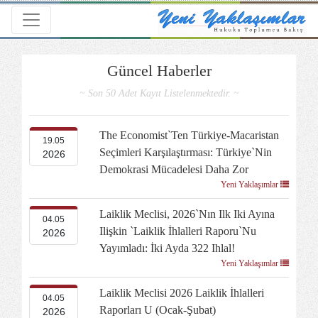
Toggle navigation
Güncel Haberler
~ Son 50 Adet Kayıt Listelenmektedir. ~
The Economist`ten Türkiye-Macaristan
19.05
Seçimleri Karşılaştırması: Türkiye`nin
2026
Demokrasi Mücadelesi Daha Zor
Yeni Yaklaşımlar
Laiklik Meclisi, 2026`nın Ilk Iki Ayına
04.05
Ilişkin `Laiklik İhlalleri Raporu`nu
2026
Yayımladı: İki Ayda 322 Ihlal!
Yeni Yaklaşımlar
Laiklik Meclisi 2026 Laiklik İhlalleri
04.05
Raporları U (Ocak-Şubat)
2026