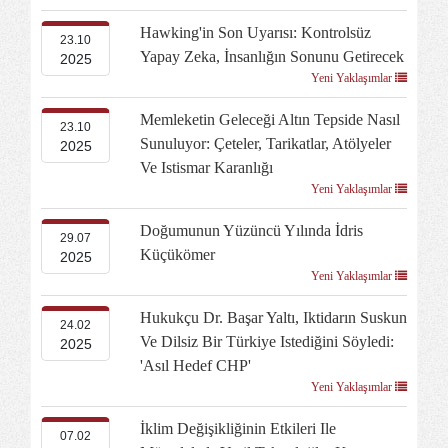
Hawking'in Son Uyarısı: Kontrolsüz
23.10
Yapay Zeka, İnsanlığın Sonunu Getirecek
2025
Yeni Yaklaşımlar
Memleketin Geleceği Altın Tepside Nasıl
23.10
Sunuluyor: Çeteler, Tarikatlar, Atölyeler
2025
Ve Istismar Karanlığı
Yeni Yaklaşımlar
Doğumunun Yüzüncü Yılında İdris
29.07
Küçükömer
2025
Yeni Yaklaşımlar
Hukukçu Dr. Başar Yaltı, Iktidarın Suskun
24.02
Ve Dilsiz Bir Türkiye Istediğini Söyledi:
2025
'Asıl Hedef CHP'
Yeni Yaklaşımlar
İklim Değişikliğinin Etkileri Ile
07.02