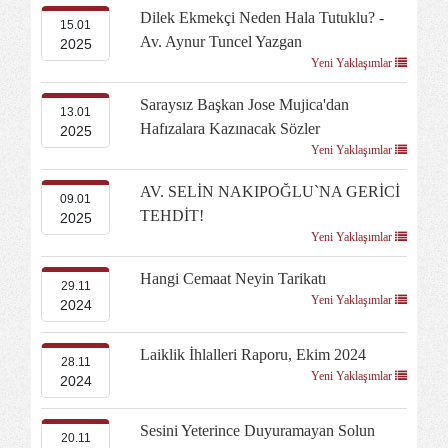
Dilek Ekmekçi Neden Hala Tutuklu? -
15.01
Av. Aynur Tuncel Yazgan
2025
Yeni Yaklaşımlar
Saraysız Başkan Jose Mujica'dan
13.01
Hafızalara Kazınacak Sözler
2025
Yeni Yaklaşımlar
AV. SELİN NAKIPOĞLU`NA GERİCİ
09.01
TEHDİT!
2025
Yeni Yaklaşımlar
Hangi Cemaat Neyin Tarikatı
29.11
Yeni Yaklaşımlar
2024
Laiklik İhlalleri Raporu, Ekim 2024
28.11
Yeni Yaklaşımlar
2024
Sesini Yeterince Duyuramayan Solun
20.11