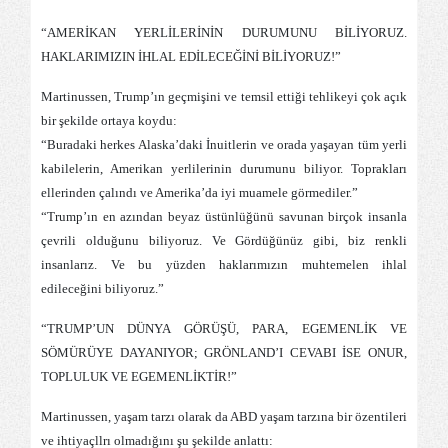
“AMERİKAN YERLİLERİNİN DURUMUNU BİLİYORUZ.
HAKLARIMIZIN İHLAL EDİLECEĞİNİ BİLİYORUZ!”
Martinussen, Trump’ın geçmişini ve temsil ettiği tehlikeyi çok açık
bir şekilde ortaya koydu:
“Buradaki herkes Alaska’daki İnuitlerin ve orada yaşayan tüm yerli
kabilelerin, Amerikan yerlilerinin durumunu biliyor. Toprakları
ellerinden çalındı ve Amerika’da iyi muamele görmediler.”
“Trump’ın en azından beyaz üstünlüğünü savunan birçok insanla
çevrili olduğunu biliyoruz. Ve Gördüğünüz gibi, biz renkli
insanlarız. Ve bu yüzden haklarımızın muhtemelen ihlal
edileceğini biliyoruz.”
“TRUMP’UN DÜNYA GÖRÜŞÜ, PARA, EGEMENLİK VE
SÖMÜRÜYE DAYANIYOR; GRÖNLAND’I CEVABI İSE ONUR,
TOPLULUK VE EGEMENLİKTİR!”
Martinussen, yaşam tarzı olarak da ABD yaşam tarzına bir özentileri
ve ihtiyaçllrı olmadığını şu şekilde anlattı: