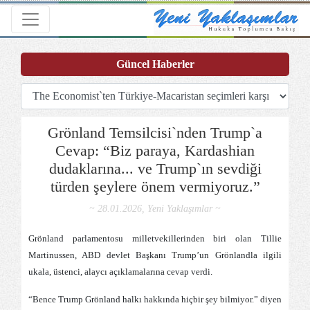
Toggle navigation
Güncel Haberler
Grönland Temsilcisi`nden Trump`a
Cevap: “Biz paraya, Kardashian
dudaklarına... ve Trump`ın sevdiği
türden şeylere önem vermiyoruz.”
~ 28.01.2026, Yeni Yaklaşımlar ~
Grönland parlamentosu milletvekillerinden biri olan Tillie
Martinussen, ABD devlet Başkanı Trump’un Grönlandla ilgili
ukala, üstenci, alaycı açıklamalarına cevap verdi.
“Bence Trump Grönland halkı hakkında hiçbir şey bilmiyor.” diyen