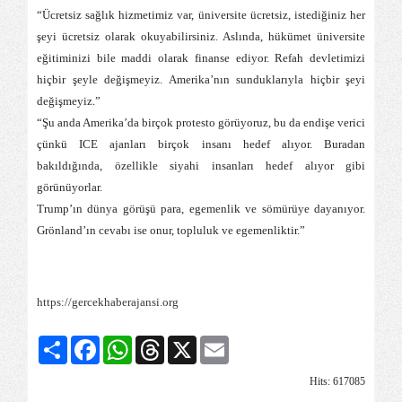
“Ücretsiz sağlık hizmetimiz var, üniversite ücretsiz, istediğiniz her
şeyi ücretsiz olarak okuyabilirsiniz. Aslında, hükümet üniversite
eğitiminizi bile maddi olarak finanse ediyor. Refah devletimizi
hiçbir şeyle değişmeyiz. Amerika’nın sunduklarıyla hiçbir şeyi
değişmeyiz.”
“Şu anda Amerika’da birçok protesto görüyoruz, bu da endişe verici
çünkü ICE ajanları birçok insanı hedef alıyor. Buradan
bakıldığında, özellikle siyahi insanları hedef alıyor gibi
görünüyorlar.
Trump’ın dünya görüşü para, egemenlik ve sömürüye dayanıyor.
Grönland’ın cevabı ise onur, topluluk ve egemenliktir.”
https://gercekhaberajansi.org
Share
Facebook
WhatsApp
Threads
X
Email
Hits: 617085