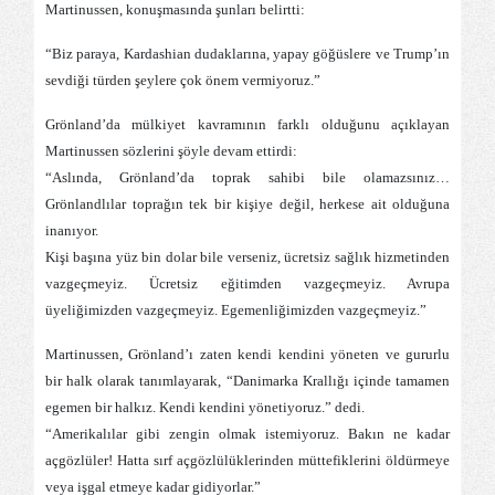
Martinussen, konuşmasında şunları belirtti:
“Biz paraya, Kardashian dudaklarına, yapay göğüslere ve Trump’ın
sevdiği türden şeylere çok önem vermiyoruz.”
Grönland’da mülkiyet kavramının farklı olduğunu açıklayan
Martinussen sözlerini şöyle devam ettirdi:
“Aslında, Grönland’da toprak sahibi bile olamazsınız…
Grönlandlılar toprağın tek bir kişiye değil, herkese ait olduğuna
inanıyor.
Kişi başına yüz bin dolar bile verseniz, ücretsiz sağlık hizmetinden
vazgeçmeyiz. Ücretsiz eğitimden vazgeçmeyiz. Avrupa
üyeliğimizden vazgeçmeyiz. Egemenliğimizden vazgeçmeyiz.”
Martinussen, Grönland’ı zaten kendi kendini yöneten ve gururlu
bir halk olarak tanımlayarak, “Danimarka Krallığı içinde tamamen
egemen bir halkız. Kendi kendini yönetiyoruz.” dedi.
“Amerikalılar gibi zengin olmak istemiyoruz. Bakın ne kadar
açgözlüler! Hatta sırf açgözlülüklerinden müttefiklerini öldürmeye
veya işgal etmeye kadar gidiyorlar.”