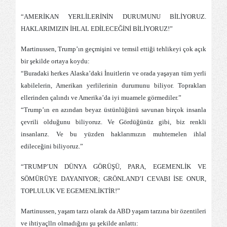
“AMERİKAN YERLİLERİNİN DURUMUNU BİLİYORUZ.
HAKLARIMIZIN İHLAL EDİLECEĞİNİ BİLİYORUZ!”
Martinussen, Trump’ın geçmişini ve temsil ettiği tehlikeyi çok açık
bir şekilde ortaya koydu:
“Buradaki herkes Alaska’daki İnuitlerin ve orada yaşayan tüm yerli
kabilelerin, Amerikan yerlilerinin durumunu biliyor. Toprakları
ellerinden çalındı ve Amerika’da iyi muamele görmediler.”
“Trump’ın en azından beyaz üstünlüğünü savunan birçok insanla
çevrili olduğunu biliyoruz. Ve Gördüğünüz gibi, biz renkli
insanlarız. Ve bu yüzden haklarımızın muhtemelen ihlal
edileceğini biliyoruz.”
“TRUMP’UN DÜNYA GÖRÜŞÜ, PARA, EGEMENLİK VE
SÖMÜRÜYE DAYANIYOR; GRÖNLAND’I CEVABI İSE ONUR,
TOPLULUK VE EGEMENLİKTİR!”
Martinussen, yaşam tarzı olarak da ABD yaşam tarzına bir özentileri
ve ihtiyaçllrı olmadığını şu şekilde anlattı: