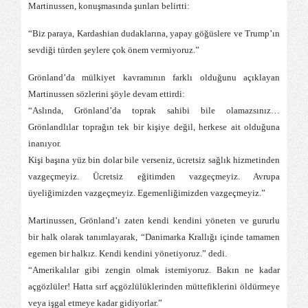
Martinussen, konuşmasında şunları belirtti:
“Biz paraya, Kardashian dudaklarına, yapay göğüslere ve Trump’ın
sevdiği türden şeylere çok önem vermiyoruz.”
Grönland’da mülkiyet kavramının farklı olduğunu açıklayan
Martinussen sözlerini şöyle devam ettirdi:
“Aslında, Grönland’da toprak sahibi bile olamazsınız…
Grönlandlılar toprağın tek bir kişiye değil, herkese ait olduğuna
inanıyor.
Kişi başına yüz bin dolar bile verseniz, ücretsiz sağlık hizmetinden
vazgeçmeyiz. Ücretsiz eğitimden vazgeçmeyiz. Avrupa
üyeliğimizden vazgeçmeyiz. Egemenliğimizden vazgeçmeyiz.”
Martinussen, Grönland’ı zaten kendi kendini yöneten ve gururlu
bir halk olarak tanımlayarak, “Danimarka Krallığı içinde tamamen
egemen bir halkız. Kendi kendini yönetiyoruz.” dedi.
“Amerikalılar gibi zengin olmak istemiyoruz. Bakın ne kadar
açgözlüler! Hatta sırf açgözlülüklerinden müttefiklerini öldürmeye
veya işgal etmeye kadar gidiyorlar.”