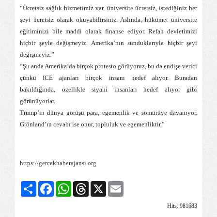
“Ücretsiz sağlık hizmetimiz var, üniversite ücretsiz, istediğiniz her
şeyi ücretsiz olarak okuyabilirsiniz. Aslında, hükümet üniversite
eğitiminizi bile maddi olarak finanse ediyor. Refah devletimizi
hiçbir şeyle değişmeyiz. Amerika’nın sunduklarıyla hiçbir şeyi
değişmeyiz.”
“Şu anda Amerika’da birçok protesto görüyoruz, bu da endişe verici
çünkü ICE ajanları birçok insanı hedef alıyor. Buradan
bakıldığında, özellikle siyahi insanları hedef alıyor gibi
görünüyorlar.
Trump’ın dünya görüşü para, egemenlik ve sömürüye dayanıyor.
Grönland’ın cevabı ise onur, topluluk ve egemenliktir.”
https://gercekhaberajansi.org
Share
Facebook
WhatsApp
Threads
X
Email
Hits: 981683