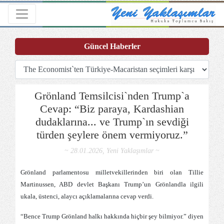
Toggle navigation
Güncel Haberler
Grönland Temsilcisi`nden Trump`a
Cevap: “Biz paraya, Kardashian
dudaklarına... ve Trump`ın sevdiği
türden şeylere önem vermiyoruz.”
~ 28.01.2026, Yeni Yaklaşımlar ~
Grönland parlamentosu milletvekillerinden biri olan Tillie
Martinussen, ABD devlet Başkanı Trump’un Grönlandla ilgili
ukala, üstenci, alaycı açıklamalarına cevap verdi.
“Bence Trump Grönland halkı hakkında hiçbir şey bilmiyor.” diyen