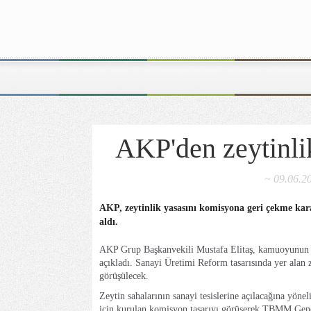
AKP'den zeytinli
~ 09.06.20
AKP, zeytinlik yasasını komisyona geri çekme kar
aldı.
AKP Grup Başkanvekili Mustafa Elitaş, kamuoyunun te
açıkladı. Sanayi Üretimi Reform tasarısında yer alan 
görüşülecek.
Zeytin sahalarının sanayi tesislerine açılacağına yön
için kurulan komisyon tasarıyı görüşerek TBMM Genel