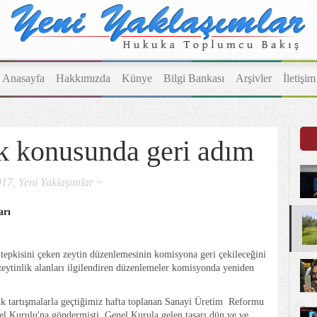
Anasayfa
Hakkımızda
Künye
Bilgi Bankası
Arşivler
İletişim
k konusunda geri adım
17, Yeni Yaklaşımlar ~
arı
pkisini çeken zeytin düzenlemesinin komisyona geri çekileceğini
zeytinlik alanları ilgilendiren düzenlemeler komisyonda yeniden
elik tartışmalarla geçtiğimiz hafta toplanan Sanayi Üretim Reformu
 Kurulu'na göndermişti. Genel Kurula gelen tasarı dün ve ve