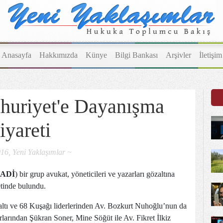
Anasayfa
Hakkımızda
Künye
Bilgi Bankası
Arşivler
İletişim
uriyet'e Dayanışma
iyareti
16, Yeni Yaklaşımlar ~
ADİ
) bir grup avukat, yöneticileri ve yazarları gözaltına
tinde bulundu.
ltı ve 68 Kuşağı liderlerinden Av. Bozkurt Nuhoğlu’nun da
arından Şükran Soner, Mine Söğüt ile Av. Fikret İlkiz