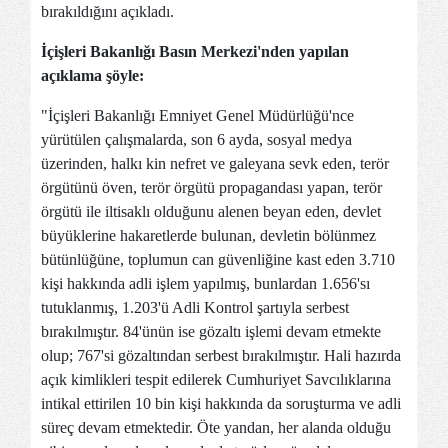
bırakıldığını açıkladı.
İçişleri Bakanlığı Basın Merkezi'nden yapılan
açıklama şöyle:
"İçişleri Bakanlığı Emniyet Genel Müdürlüğü'nce
yürütülen çalışmalarda, son 6 ayda, sosyal medya
üzerinden, halkı kin nefret ve galeyana sevk eden, terör
örgütünü öven, terör örgütü propagandası yapan, terör
örgütü ile iltisaklı olduğunu alenen beyan eden, devlet
büyüklerine hakaretlerde bulunan, devletin bölünmez
bütünlüğüne, toplumun can güvenliğine kast eden 3.710
kişi hakkında adli işlem yapılmış, bunlardan 1.656'sı
tutuklanmış, 1.203'ü Adli Kontrol şartıyla serbest
bırakılmıştır. 84'ünün ise gözaltı işlemi devam etmekte
olup; 767'si gözaltından serbest bırakılmıştır. Hali hazırda
açık kimlikleri tespit edilerek Cumhuriyet Savcılıklarına
intikal ettirilen 10 bin kişi hakkında da soruşturma ve adli
süreç devam etmektedir. Öte yandan, her alanda olduğu