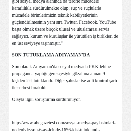
gibi sosyal medya alanında da terörle mücadele
kararlılıkla sürdürülmekte olup; suç ve suçlularla
mücadele birimlerimizin teknik kabiliyetlerinin
güçlendirilmesinin yanı sıra Twitter, Facebook, YouTube
başta olmak üzere birçok ulusal ve uluslararası servis
sağlayıcı, kurum ve kuruluşlar ile yürütülen iş birlikleri de
en üst seviyeye taşınmıştır."
SON TUTUKLAMA ADIYAMAN'DA
Son olarak Adıyaman'da sosyal medyada PKK lehine
propaganda yaptığı gerekçesiyle gözaltına alınan 9
kişiden 2'si tutuklandı. Diğer şahıslar ise adli kontrol şartı
ile serbest bırakıldı.
Olayla ilgili soruşturma sürdürülüyor.
http://www.abcgazetesi.com/sosyal-medya-paylasimlari-
nedeniyle-son-6-ay-icinde-1656-kisi-tutuklandi-