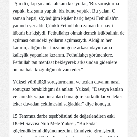
"Şimdi çıkıp şu anda ahkam kesiyorlar, 'Biz soruşturma
yaptık, biz şunu yaptık, biz bunu yaptık'. Bu yalan. O
zaman hepsi, söylediğim kişiler hariç hepsi Fethullah'ın
yanında yer aldı. Çünkü Fethullah o zaman bir hayli
itibarlı bir kişiydi. Fethullahçı olmak demek istikbalinin de
açılması önündeki yolların açılmasıydı. Aldığım her
kararın, attığım her imzanın gene arkasındayım ama
kalleşlik yapanlara kızarım, Fethullahçı görünenlere,
Fethullah'tan menfaat bekleyerek arkasından gidenlere
onlara hala kızgınlığım devam eder."
Yüksel yürüttüğü soruşturmanın ve açılan davanın nasıl
sonuçsuz bırakıldığını da anlattı. Yüksel, "Davaya katılan
ve tanıklık yapan insanları bana göre korkuttular ve teker
teker davadan çekilmesini sağladılar" diye konuştu.
15 Temmuz darbe teşebbüsünü de değerlendiren eski
DGM Savcısı Nuh Mete Yüksel, "Bu kadar
güçlendiklerini düşünemezdim. Emniyete girmişlerdi,