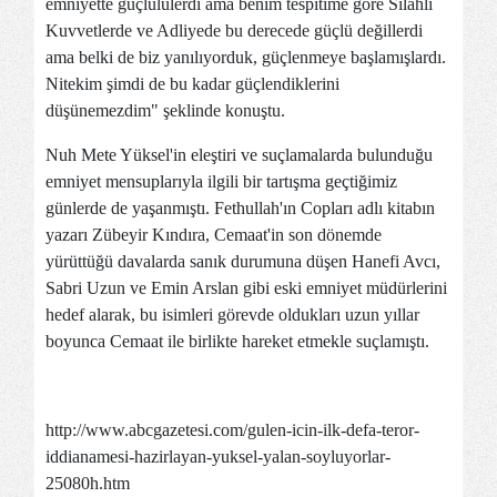
emniyette güçlülülerdi ama benim tespitime göre Silahlı
Kuvvetlerde ve Adliyede bu derecede güçlü değillerdi
ama belki de biz yanılıyorduk, güçlenmeye başlamışlardı.
Nitekim şimdi de bu kadar güçlendiklerini
düşünemezdim" şeklinde konuştu.
Nuh Mete Yüksel'in eleştiri ve suçlamalarda bulunduğu
emniyet mensuplarıyla ilgili bir tartışma geçtiğimiz
günlerde de yaşanmıştı. Fethullah'ın Copları adlı kitabın
yazarı Zübeyir Kındıra, Cemaat'in son dönemde
yürüttüğü davalarda sanık durumuna düşen Hanefi Avcı,
Sabri Uzun ve Emin Arslan gibi eski emniyet müdürlerini
hedef alarak, bu isimleri görevde oldukları uzun yıllar
boyunca Cemaat ile birlikte hareket etmekle suçlamıştı.
http://www.abcgazetesi.com/gulen-icin-ilk-defa-teror-
iddianamesi-hazirlayan-yuksel-yalan-soyluyorlar-
25080h.htm