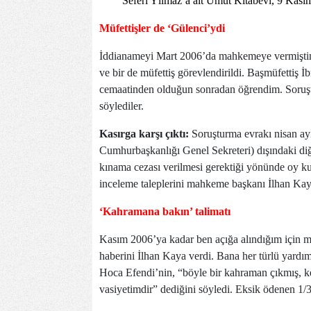
Seferi Yılmaz’a ait Umut Kitabevi, 9 Kasım 
Müfettişler de ‘Gülenci’ydi
İddianameyi Mart 2006’da mahkemeye vermiştim.
ve bir de müfettiş görevlendirildi. Başmüfettiş 
cemaatinden olduğun sonradan öğrendim. Soruşt
söylediler.
Kasırga karşı çıktı:
Soruşturma evrakı nisan ay
Cumhurbaşkanlığı Genel Sekreteri) dışındaki diğe
kınama cezası verilmesi gerektiği yönünde oy kul
inceleme taleplerini mahkeme başkanı İlhan Kaya i
‘Kahramana bakın’ talimatı
Kasım 2006’ya kadar ben açığa alındığım için m
haberini İlhan Kaya verdi. Bana her türlü yardımı
Hoca Efendi’nin, “böyle bir kahraman çıkmış, ke
vasiyetimdir” dediğini söyledi. Eksik ödenen 1/