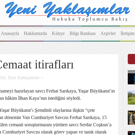
Anasayfa
Hakkımızda
Künye
Bilgi Bankası
Arşivler
İletişim
emaat itirafları
16, Yeni Yaklaşımlar ~
anameyi hazırlayan savcı Ferhat Sarıkaya, Yaşar Büyükanıt’ın
n hâkim İlhan Kaya’nın istediğini söyledi.
ar Büyükanıt’ı Şemdinli olaylarına ilişkin “çete
an dönemin Van Cumhuriyet Savcısı Ferhat Sarıkaya, 15
len cemaati soruşturmasını yürüten savcı Serdar Coşkun’a
ra Cumhuriyet Savcısı olarak görev yapan ve tanık olarak