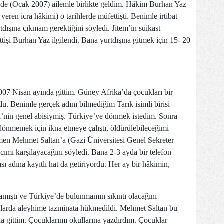
inde (Ocak 2007) ailemle birlikte geldim. Hâkim Burhan Yaz
eren icra hâkimi) o tarihlerde müfettişti. Benimle irtibat
dışına çıkmam gerektiğini söyledi. Jitem’in suikast
ttişi Burhan Yaz ilgilendi. Bana yurtdışına gitmek için 15- 20
007 Nisan ayında gittim. Güney Afrika’da çocukları bir
du. Benimle gerçek adını bilmediğim Tarık isimli birisi
i’nin genel abisiymiş. Türkiye’ye dönmek istedim. Sonra
 dönmemek için ikna etmeye çalıştı, öldürülebileceğimi
men Mehmet Saltan’a (Gazi Üniversitesi Genel Sekreter
acımı karşılayacağını söyledi. Bana 2-3 ayda bir telefon
sı adına kayıtlı hat da getiriyordu. Her ay bir hâkimin,
mıştı ve Türkiye’de bulunmamın sıkıntı olacağını
valarda aleyhime tazminata hükmedildi. Mehmet Saltan bu
da gittim. Çocuklarımı okullarına yazdırdım. Çocuklar