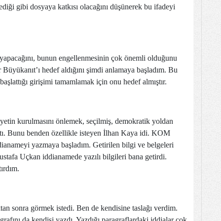
tediği gibi dosyaya katkısı olacağını düşünerek bu ifadeyi
e yapacağını, bunun engellenmesinin çok önemli olduğunu
ar Büyükanıt’ı hedef aldığını şimdi anlamaya başladım. Bu
aşlattığı girişimi tamamlamak için onu hedef almıştır.
sayetin kurulmasını önlemek, seçilmiş, demokratik yoldan
tı. Bunu benden özellikle isteyen İlhan Kaya idi. KOM
dianameyi yazmaya başladım. Getirilen bilgi ve belgeleri
stafa Uçkan iddianamede yazılı bilgileri bana getirdi.
tırdım.
an sonra görmek istedi. Ben de kendisine taslağı verdim.
agrafını da kendisi yazdı. Yazdığı paragraflardaki iddialar çok