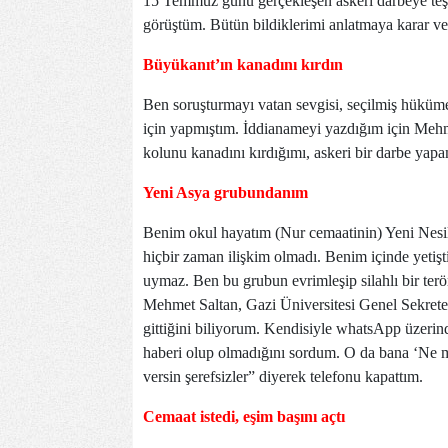
15 Temmuz günü gerçekleşen askeri darbeye teş
görüştüm. Bütün bildiklerimi anlatmaya karar v
Büyükanıt’ın kanadını kırdın
Ben soruşturmayı vatan sevgisi, seçilmiş hükümet
için yapmıştım. İddianameyi yazdığım için Mehm
kolunu kanadını kırdığımı, askeri bir darbe yapa
Yeni Asya grubundanım
Benim okul hayatım (Nur cemaatinin) Yeni Nesil 
hiçbir zaman ilişkim olmadı. Benim içinde yetişt
uymaz. Ben bu grubun evrimleşip silahlı bir te
Mehmet Saltan, Gazi Üniversitesi Genel Sekreter
gittiğini biliyorum. Kendisiyle whatsApp üzeri
haberi olup olmadığını sordum. O da bana ‘Ne mü
versin şerefsizler” diyerek telefonu kapattım.
Cemaat istedi, eşim başını açtı