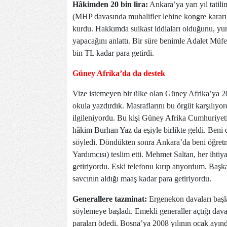
Hâkimden 20 bin lira:
Ankara’ya yarı yıl tatil
(MHP davasında muhalifler lehine kongre kararı v
kurdu. Hakkımda suikast iddiaları olduğunu, yurt
yapacağını anlattı. Bir süre benimle Adalet Müfe
bin TL kadar para getirdi.
Güney Afrika’da da destek
Vize istemeyen bir ülke olan Güney Afrika’ya 2
okula yazdırdık. Masraflarını bu örgüt karşılıyor
ilgileniyordu. Bu kişi Güney Afrika Cumhuriyet
hâkim Burhan Yaz da eşiyle birlikte geldi. Beni
söyledi. Döndükten sonra Ankara’da beni öğret
Yardımcısı) teslim etti. Mehmet Saltan, her ihtiy
getiriyordu. Eski telefonu kırıp atıyordum. Başka
savcının aldığı maaş kadar para getiriyordu.
Generallere tazminat:
Ergenekon davaları başla
söylemeye başladı. Emekli generaller açtığı da
paraları ödedi. Bosna’ya 2008 yılının ocak ayın