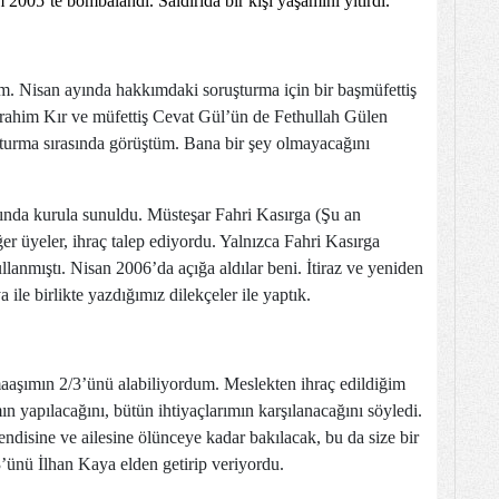
2005’te bombalandı. Saldırıda bir kişi yaşamını yitirdi.
 Nisan ayında hakkımdaki soruşturma için bir başmüfettiş
İbrahim Kır ve müfettiş Cevat Gül’ün de Fethullah Gülen
urma sırasında görüştüm. Bana bir şey olmayacağını
ında kurula sunuldu. Müsteşar Fahri Kasırga (Şu an
r üyeler, ihraç talep ediyordu. Yalnızca Fahri Kasırga
lanmıştı. Nisan 2006’da açığa aldılar beni. İtiraz ve yeniden
le birlikte yazdığımız dilekçeler ile yaptık.
aaşımın 2/3’ünü alabiliyordum. Meslekten ihraç edildiğim
n yapılacağını, bütün ihtiyaçlarımın karşılanacağını söyledi.
ndisine ve ailesine ölünceye kadar bakılacak, bu da size bir
3’ünü İlhan Kaya elden getirip veriyordu.