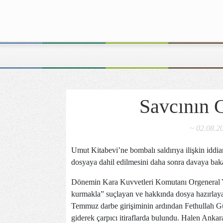
Savcının C
~ 02.08.20
Umut Kitabevi’ne bombalı saldırıya ilişkin iddi
dosyaya dahil edilmesini daha sonra davaya baka
Dönemin Kara Kuvvetleri Komutanı Orgeneral Yaş
kurmakla” suçlayan ve hakkında dosya hazırlay
Temmuz darbe girişiminin ardından Fethullah Gü
giderek çarpıcı itiraflarda bulundu. Halen Anka