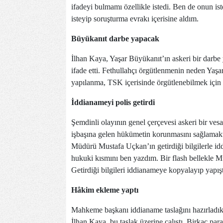
ifadeyi bulmamı özellikle istedi. Ben de onun is
isteyip soruşturma evrakı içerisine aldım.
Büyükanıt darbe yapacak
İlhan Kaya, Yaşar Büyükanıt’ın askeri bir darb
ifade etti. Fethullahçı örgütlenmenin neden Yaş
yapılanma, TSK içerisinde örgütlenebilmek için b
İddianameyi polis getirdi
Şemdinli olayının genel çerçevesi askeri bir ve
işbaşına gelen hükümetin korunmasını sağlamak
Müdürü Mustafa Uçkan’ın getirdiği bilgilerle id
hukuki kısmını ben yazdım. Bir flash bellekle Mu
Getirdiği bilgileri iddianameye kopyalayıp yapış
Hâkim ekleme yaptı
Mahkeme başkanı iddianame taslağını hazırladıkt
İlhan Kaya, bu taslak üzerine çalıştı. Birkaç par