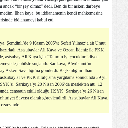
im ancak “bir şey olmaz” dedi. Ben de bir askeri darbeye
 demedim. İlhan kaya, bu iddianamenin kendi mahkemesine
risinde iddianameyi kabul etti.
a, Şemdinli’de 9 Kasım 2005’te Seferi Yılmaz’a ait Umut
hazırladı. Astsubaylar Ali Kaya ve Özcan İldeniz ile PKK
de, astsubay Ali Kaya için “Tanırım iyi çocuktur” diyen
lemeye teşebbüsle suçlandı. Sarıkaya, Büyükanıt’ın
ay Askeri Savcılığı’na gönderdi. Başkanlığını İlhan
stsubaylar ve PKK itirafçısına yargılama sonucunda 39 yıl
SYK’si, Sarıkaya’yı 20 Nisan 2006’da meslekten attı. 12
asında cemaatin etkili olduğu HSYK, Sarıkaya’yı 26 Nisan
huriyet Savcısı olarak görevlendirdi. Astsubaylar Ali Kaya,
cezaevinde...