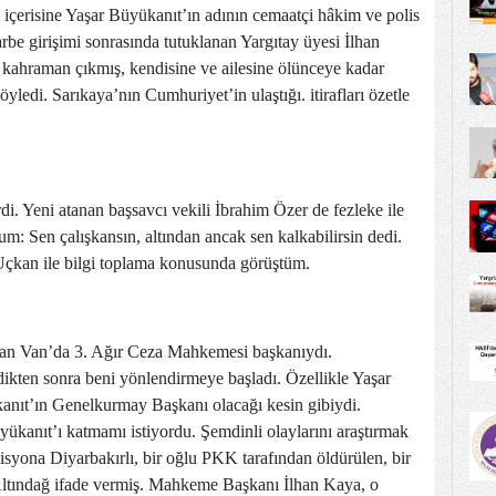
 içerisine Yaşar Büyükanıt’ın adının cemaatçi hâkim ve polis
darbe girişimi sonrasında tutuklanan Yargıtay üyesi İlhan
 kahraman çıkmış, kendisine ve ailesine ölünceye kadar
öyledi. Sarıkaya’nın Cumhuriyet’in ulaştığı. itirafları özetle
i. Yeni atanan başsavcı vekili İbrahim Özer de fezleke ile
m: Sen çalışkansın, altından ancak sen kalkabilirsin dedi.
kan ile bilgi toplama konusunda görüştüm.
man Van’da 3. Ağır Ceza Mahkemesi başkanıydı.
ldikten sonra beni yönlendirmeye başladı. Özellikle Yaşar
anıt’ın Genelkurmay Başkanı olacağı kesin gibiydi.
üyükanıt’ı katmamı istiyordu. Şemdinli olaylarını araştırmak
syona Diyarbakırlı, bir oğlu PKK tarafından öldürülen, bir
 Altındağ ifade vermiş. Mahkeme Başkanı İlhan Kaya, o