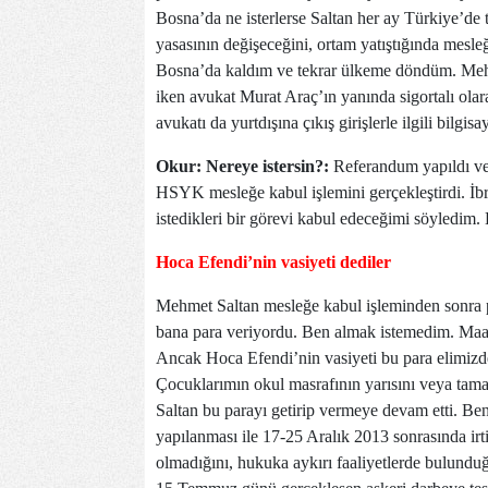
Bosna’da ne isterlerse Saltan her ay Türkiye’de
yasasının değişeceğini, ortam yatıştığında mesle
Bosna’da kaldım ve tekrar ülkeme döndüm. Mehm
iken avukat Murat Araç’ın yanında sigortalı olar
avukatı da yurtdışına çıkış girişlerle ilgili bilgisa
Okur: Nereye istersin?:
Referandum yapıldı ve
HSYK mesleğe kabul işlemini gerçekleştirdi. İb
istedikleri bir görevi kabul edeceğimi söyledim.
Hoca Efendi’nin vasiyeti dediler
Mehmet Saltan mesleğe kabul işleminden sonra p
bana para veriyordu. Ben almak istemedim. Maa
Ancak Hoca Efendi’nin vasiyeti bu para elimizd
Çocuklarımın okul masrafının yarısını veya tam
Saltan bu parayı getirip vermeye devam etti. Be
yapılanması ile 17-25 Aralık 2013 sonrasında ir
olmadığını, hukuka aykırı faaliyetlerde bulundu