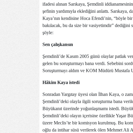
ifadesi alınan Sarıkaya, Şemdinli iddianamesinin
şefinin yardımıyla eklediğini anlattı. Sarıkaya, 
Kaya’nın kendisine Hoca Efendi’nin, “böyle bir
bakılacak, bu da size bir vasiyetimdir” dediğini s
şöyle:
Sen çalışkansın
Şemdinli’de Kasım 2005 günü olaylar patlak verd
gelen bu soruşturmayı bana verdi. Sebebini sordu
Soruşturmayı aldım ve KOM Müdürü Mustafa Uç
Hâkim Kaya istedi
Sonradan Yargıtay üyesi olan İlhan Kaya, o za
Şemdinli’deki olayla ilgili soruşturma bana veri
Büyükanıt üzerinde yoğunlaşmamı istedi. Büyük
Şemdinli’deki olayın içerisine özellikle Yaşar B
üzere Meclis’te bir komisyon kurulmuş. Bu komi
oğlu da intihar süsü verilerek ölen Mehmet Ali