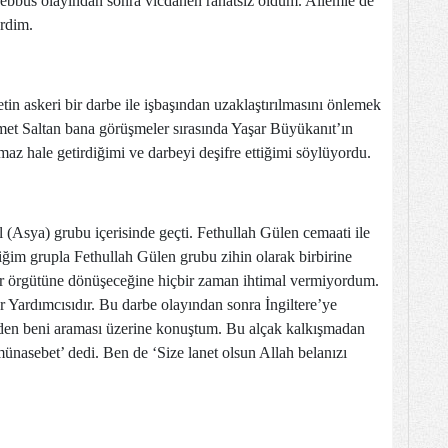
ebbüs olayından sonra vicdanen rahatsız oldum. Ailemle de
erdim.
in askeri bir darbe ile işbaşından uzaklaştırılmasını önlemek
et Saltan bana görüşmeler sırasında Yaşar Büyükanıt’ın
maz hale getirdiğimi ve darbeyi deşifre ettiğimi söylüyordu.
(Asya) grubu içerisinde geçti. Fethullah Gülen cemaati ile
iğim grupla Fethullah Gülen grubu zihin olarak birbirine
rör örgütüne dönüşeceğine hiçbir zaman ihtimal vermiyordum.
 Yardımcısıdır. Bu darbe olayından sonra İngiltere’ye
nden beni araması üzerine konuştum. Bu alçak kalkışmadan
nasebet’ dedi. Ben de ‘Size lanet olsun Allah belanızı