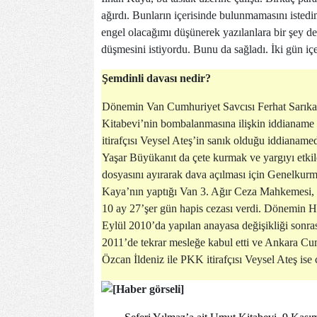
ağırdı. Bunların içerisinde bulunmamasını isted
engel olacağımı düşünerek yazılanlara bir şey
düşmesini istiyordu. Bunu da sağladı. İki gün içe
Şemdinli davası nedir?
Dönemin Van Cumhuriyet Savcısı Ferhat Sarıkay
Kitabevi’nin bombalanmasına ilişkin iddianame 
itirafçısı Veysel Ateş’in sanık olduğu iddianame
Yaşar Büyükanıt da çete kurmak ve yargıyı etki
dosyasını ayırarak dava açılması için Genelkurm
Kaya’nın yaptığı Van 3. Ağır Ceza Mahkemesi, a
10 ay 27’şer gün hapis cezası verdi. Dönemin H
Eylül 2010’da yapılan anayasa değişikliği sonr
2011’de tekrar mesleğe kabul etti ve Ankara Cum
Özcan İldeniz ile PKK itirafçısı Veysel Ateş ise 