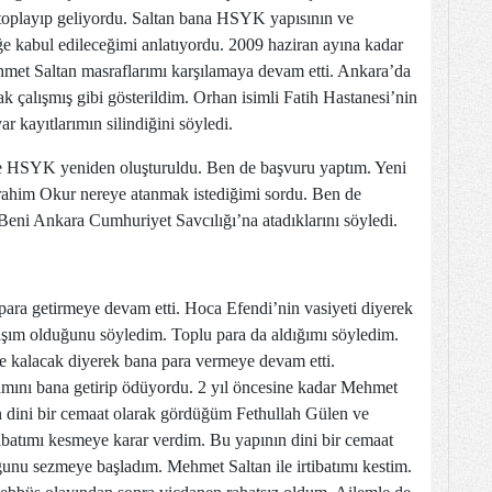
 toplayıp geliyordu. Saltan bana HSYK yapısının ve
ğe kabul edileceğimi anlatıyordu. 2009 haziran ayına kadar
et Saltan masraflarımı karşılamaya devam etti. Ankara’da
ak çalışmış gibi gösterildim. Orhan isimli Fatih Hastanesi’nin
yar kayıtlarımın silindiğini söyledi.
 HSYK yeniden oluşturuldu. Ben de başvuru yaptım. Yeni
rahim Okur nereye atanmak istediğimi sordu. Ben de
 Beni Ankara Cumhuriyet Savcılığı’na atadıklarını söyledi.
ara getirmeye devam etti. Hoca Efendi’nin vasiyeti diyerek
şım olduğunu söyledim. Toplu para da aldığımı söyledim.
e kalacak diyerek bana para vermeye devam etti.
amını bana getirip ödüyordu. 2 yıl öncesine kadar Mehmet
n dini bir cemaat olarak gördüğüm Fethullah Gülen ve
tibatımı kesmeye karar verdim. Bu yapının dini bir cemaat
ğunu sezmeye başladım. Mehmet Saltan ile irtibatımı kestim.