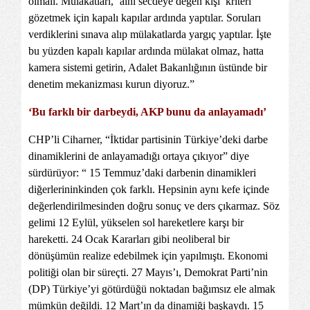
olmalı. Mülakatları, ‘alnı secdeye değen kişi’ kriteri
gözetmek için kapalı kapılar ardında yaptılar. Soruları
verdiklerini sınava alıp mülakatlarda yargıç yaptılar. İşte
bu yüzden kapalı kapılar ardında mülakat olmaz, hatta
kamera sistemi getirin, Adalet Bakanlığının üstünde bir
denetim mekanizması kurun diyoruz.”
‘Bu farklı bir darbeydi, AKP bunu da anlayamadı’
CHP’li Ciharner, “İktidar partisinin Türkiye’deki darbe
dinamiklerini de anlayamadığı ortaya çıkıyor” diye
sürdürüyor: “ 15 Temmuz’daki darbenin dinamikleri
diğerlerininkinden çok farklı. Hepsinin aynı kefe içinde
değerlendirilmesinden doğru sonuç ve ders çıkarmaz. Söz
gelimi 12 Eylül, yükselen sol hareketlere karşı bir
hareketti. 24 Ocak Kararları gibi neoliberal bir
dönüşümün realize edebilmek için yapılmıştı. Ekonomi
politiği olan bir süreçti. 27 Mayıs’ı, Demokrat Parti’nin
(DP) Türkiye’yi götürdüğü noktadan bağımsız ele almak
mümkün değildi. 12 Mart’ın da dinamiği başkaydı. 15