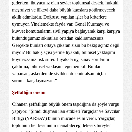
giderken, ihtiyacınız olan şeyler toplumsal destek, hukuki
meşruiyet ve ülkeyi daha büyük kaoslara götürmeyecek
akıllı adımlardır. Doğrusu yapılan işler bu kriterlere
uymuyor. Yinelemekte fayda var. Genel Kurmayı ve
kuvvet komutanlarını sivil yapıya bağlayarak karşı karşıya
bulunduğumuz sıkıntıları ortadan kaldıramazsınız.
Gerçekte bunları ortaya çıkaran sizin bu bakış açınız değil
miydi? Bu bakış açısı yerine liyakatı, bilimsel yaklaşımı
koymazsanız risk sürer. Liyakata uy, sınav sorularını
çaldırma, bilimsel yaklaşımı egemen kıl! Bunları
yaparsan, askerden de sivilden de emir alsan hiçbir
sorunla karşılaşmazsın.”
Şeffaflığın önemi
Cihaner, şeffaflığın büyük önem taşıdığına da şöyle vurgu
yapıyor: “Şimdi düşman ilan ettikleri Yargıçlar ve Savcılar
Birliği (YARSAV) bunun mücadelesini verdi. Yargıçlar,
toplumun her kesiminin inanabileceği lekesiz bireyler