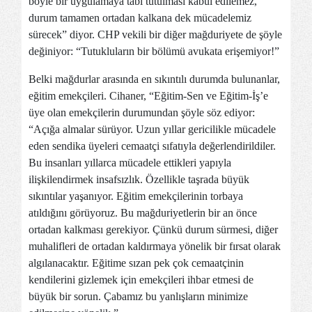
böyle bir uygulamaya tabi tutulması kabul edilemez,
durum tamamen ortadan kalkana dek mücadelemiz
sürecek” diyor. CHP vekili bir diğer mağduriyete de şöyle
değiniyor: “Tutukluların bir bölümü avukata erişemiyor!”
Belki mağdurlar arasında en sıkıntılı durumda bulunanlar,
eğitim emekçileri. Cihaner, “Eğitim-Sen ve Eğitim-İş’e
üye olan emekçilerin durumundan şöyle söz ediyor:
“Açığa almalar sürüyor. Uzun yıllar gericilikle mücadele
eden sendika üyeleri cemaatçi sıfatıyla değerlendirildiler.
Bu insanları yıllarca mücadele ettikleri yapıyla
ilişkilendirmek insafsızlık. Özellikle taşrada büyük
sıkıntılar yaşanıyor. Eğitim emekçilerinin torbaya
atıldığını görüyoruz. Bu mağduriyetlerin bir an önce
ortadan kalkması gerekiyor. Çünkü durum sürmesi, diğer
muhalifleri de ortadan kaldırmaya yönelik bir fırsat olarak
algılanacaktır. Eğitime sızan pek çok cemaatçinin
kendilerini gizlemek için emekçileri ihbar etmesi de
büyük bir sorun. Çabamız bu yanlışların minimize