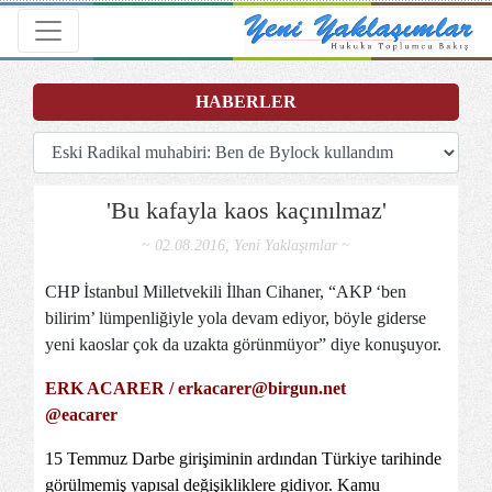
Toggle navigation
HABERLER
'Bu kafayla kaos kaçınılmaz'
~ 02.08.2016, Yeni Yaklaşımlar ~
CHP İstanbul Milletvekili İlhan Cihaner, “AKP ‘ben
bilirim’ lümpenliğiyle yola devam ediyor, böyle giderse
yeni kaoslar çok da uzakta görünmüyor” diye konuşuyor.
ERK ACARER /
erkacarer@birgun.net
@eacarer
15 Temmuz Darbe girişiminin ardından Türkiye tarihinde
görülmemiş yapısal değişikliklere gidiyor. Kamu