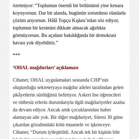
özetmiyor: “Toplumun önemli bir bölümünü yine kenara
koyuyorsun. Dar bir alanda, bugünün sorumlusu olanlarla
çözüm arıyorsun. Hâlâ Topçu Kışlası’ndan söz ediyor,
toplumun bir kesimini dikkate alınacak ağırlıkta
görmüyorsun. Bu açıdanr bakıldığında bir demokrasi
havası yok diyebiliriz.”
***
‘OHAL mağdurları’ açıklaması
Cihaner, OHAL uygulamaları sırasında CHP’nin
oluşturduğu sekreteryaya mağdur aileler tarafından gelen
şikâyetlerin sürdüğünü belirtiyor. Askeri lise öğrencileri
ve rütbesiz erlerin durumlarıyla ilgili mağduriyetler azalsa
da devam ediyor. Ancak artık çocuklarından haber
alamayan aile yok. Bir diğer mağduriyet, Süresi 30 güne
çıkarılan gözaltındaki kötü muamele ve işkenceye.
Cihaner, “Durum iyileştirildi. Ancak tek bir kişinin bile