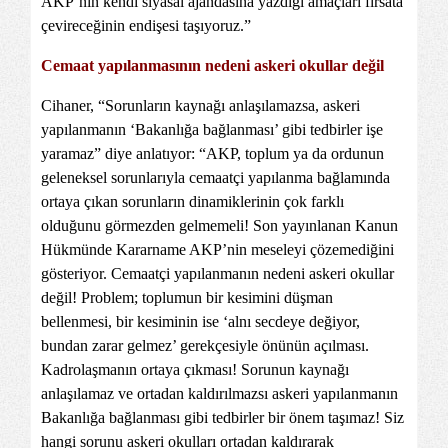
AKP’nin kendi siyasal ajandasına yazdığı amaçları fırsata
çevireceğinin endişesi taşıyoruz.”
Cemaat yapılanmasının nedeni askeri okullar değil
Cihaner, “Sorunların kaynağı anlaşılamazsa, askeri
yapılanmanın ‘Bakanlığa bağlanması’ gibi tedbirler işe
yaramaz” diye anlatıyor: “AKP, toplum ya da ordunun
geleneksel sorunlarıyla cemaatçi yapılanma bağlamında
ortaya çıkan sorunların dinamiklerinin çok farklı
olduğunu görmezden gelmemeli! Son yayınlanan Kanun
Hükmünde Kararname AKP’nin meseleyi çözemediğini
gösteriyor. Cemaatçi yapılanmanın nedeni askeri okullar
değil! Problem; toplumun bir kesimini düşman
bellenmesi, bir kesiminin ise ‘alnı secdeye değiyor,
bundan zarar gelmez’ gerekçesiyle önünün açılması.
Kadrolaşmanın ortaya çıkması! Sorunun kaynağı
anlaşılamaz ve ortadan kaldırılmazsı askeri yapılanmanın
Bakanlığa bağlanması gibi tedbirler bir önem taşımaz! Siz
hangi sorunu askeri okulları ortadan kaldırarak