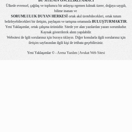
BU SİTENİN ÖNCELİKLİ AMACI
Ülkede evrensel, çağdaş ve toplumcu bir anlayışı egemen kılmak üzere, doğaya saygılı,
bilime inanan ve
SORUMLULUK DUYAN HERKESİ
ortak akıl üretebilecekleri, ortak tutum
belirleyebilecekleri bir iletişim, paylaşım ve tartışma ortamında
BULUŞTURMAKTIR
.
Yeni Yaklaşımlar, ortak çalışma ürünüdür. Sitede yer alan yazılardan yazarı sorumludur.
Kaynak gösterilerek alıntı yapılabilir.
Websitesi ile lgili sorularınız için
buraya tıklayın
. Diğer konularla ilgili sorularınız için
iletişim
sayfasından ilgili kişi ile irtibata geçebilirsiniz.
Yeni Yaklaşımlar © -
Arena Yazılım | Avukat Web Sitesi