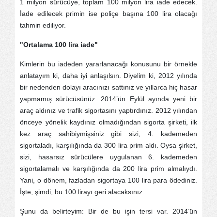
1 milyon sürücüye, toplam 100 milyon lira iade edecek.
İade edilecek primin ise poliçe başına 100 lira olacağı
tahmin ediliyor.
"Ortalama 100 lira iade"
Kimlerin bu iadeden yararlanacağı konusunu bir örnekle
anlatayım ki, daha iyi anlaşılsın. Diyelim ki, 2012 yılında
bir nedenden dolayı aracınızı sattınız ve yıllarca hiç hasar
yapmamış sürücüsünüz. 2014’ün Eylül ayında yeni bir
araç aldınız ve trafik sigortasını yaptırdınız. 2012 yılından
önceye yönelik kaydınız olmadığından sigorta şirketi, ilk
kez araç sahibiymişsiniz gibi sizi, 4. kademeden
sigortaladı, karşılığında da 300 lira prim aldı. Oysa şirket,
sizi, hasarsız sürücülere uygulanan 6. kademeden
sigortalamalı ve karşılığında da 200 lira prim almalıydı.
Yani, o dönem, fazladan sigortaya 100 lira para ödediniz.
İşte, şimdi, bu 100 lirayı geri alacaksınız.
Şunu da belirteyim: Bir de bu işin tersi var. 2014’ün