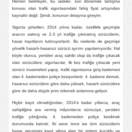
Hemen belirteyim, bu iadeler, son dönemde tartışma
konusu olan trafik sigortasındaki fahiş fiyat artışından
kaynaklı değil. Şimdi, konunun detayına gireyim.
Sigorta şirketleri, 2014 yılına kadar; özellikle geçmişte
aracını satmış ve 2-3 yıl trafiğe çıkmamış sürücülerin,
hasar kayıtlarını tutmuyorlardı. Bu nedenle de geçmişe
yönelik hasarlı-hasarsız sürücü ayrımı yapılamıyordu. Hal
böyle olunca, yeniden araç sahibi olup da trafiğe çıkacak
olan sürücülere; sigortacılar, ilk kez trafiğe çıkacak yeni
sürücü muamelesi yapıp, trafik sigortasına giriş kademesi
olan 4. kademeden poliçe kesiyorlardı. 4. kademe demek,
hasarsız sürücülere göre daha yüksek, hasarlı sürücülere
göre de daha düşük prim ödemek anlamına geliyor.
Hiçbir kayıt olmadığından, 2014’e kadar yıllarca, araç
sahipliğine ara vermiş milyonlarca sürücüye, yeniden
trafiğe çıktığında, 4. kademeden poliçe kesilmek
durumunda kalındı. İki sene önce ise tüm sürücülerin
hasar geçmişini kayıt altına alan bir sistem kuruldu ve