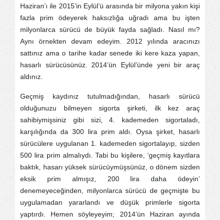
Haziran’ı ile 2015’in Eylül’ü arasında bir milyona yakın kişi
fazla prim ödeyerek haksızlığa uğradı ama bu işten
milyonlarca sürücü de büyük fayda sağladı. Nasıl mı?
Aynı örnekten devam edeyim. 2012 yılında aracınızı
sattınız ama o tarihe kadar senede iki kere kaza yapan,
hasarlı sürücüsünüz. 2014’ün Eylül’ünde yeni bir araç
aldınız.
Geçmiş kaydınız tutulmadığından, hasarlı sürücü
olduğunuzu bilmeyen sigorta şirketi, ilk kez araç
sahibiymişsiniz gibi sizi, 4. kademeden sigortaladı,
karşılığında da 300 lira prim aldı. Oysa şirket, hasarlı
sürücülere uygulanan 1. kademeden sigortalayıp, sizden
500 lira prim almalıydı. Tabi bu kişilere, ‘geçmiş kayıtlara
baktık, hasarı yüksek sürücüymüşsünüz, o dönem sizden
eksik prim almışız, 200 lira daha ödeyin’
denemeyeceğinden, milyonlarca sürücü de geçmişte bu
uygulamadan yararlandı ve düşük primlerle sigorta
yaptırdı. Hemen söyleyeyim; 2014’ün Haziran ayında