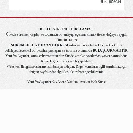
Hits: 1858084
BU SİTENİN ÖNCELİKLİ AMACI
Ülkede evrensel, çağdaş ve toplumcu bir anlayışı egemen kılmak üzere, doğaya saygılı,
bilime inanan ve
SORUMLULUK DUYAN HERKESİ
ortak akıl üretebilecekleri, ortak tutum
belirleyebilecekleri bir iletişim, paylaşım ve tartışma ortamında
BULUŞTURMAKTIR
.
Yeni Yaklaşımlar, ortak çalışma ürünüdür. Sitede yer alan yazılardan yazarı sorumludur.
Kaynak gösterilerek alıntı yapılabilir.
Websitesi ile lgili sorularınız için
buraya tıklayın
. Diğer konularla ilgili sorularınız için
iletişim
sayfasından ilgili kişi ile irtibata geçebilirsiniz.
Yeni Yaklaşımlar © -
Arena Yazılım | Avukat Web Sitesi