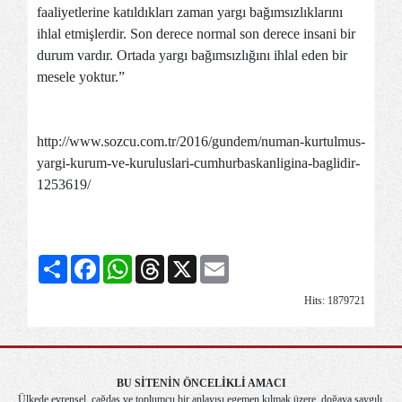
faaliyetlerine katıldıkları zaman yargı bağımsızlıklarını
ihlal etmişlerdir. Son derece normal son derece insani bir
durum vardır. Ortada yargı bağımsızlığını ihlal eden bir
mesele yoktur.”
http://www.sozcu.com.tr/2016/gundem/numan-kurtulmus-
yargi-kurum-ve-kuruluslari-cumhurbaskanligina-baglidir-
1253619/
Share
Facebook
WhatsApp
Threads
X
Email
Hits: 1879721
BU SİTENİN ÖNCELİKLİ AMACI
Ülkede evrensel, çağdaş ve toplumcu bir anlayışı egemen kılmak üzere, doğaya saygılı,