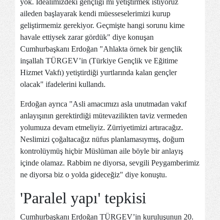
yok. İdealimizdeki gençliği mi yetiştirmek istiyoruz
aileden başlayarak kendi müesseselerimizi kurup
geliştirmemiz gerekiyor. Geçmişte hangi sorunu kime
havale ettiysek zarar gördük" diye konuşan
Cumhurbaşkanı Erdoğan "Ahlakta örnek bir gençlik
inşallah TÜRGEV’in (Türkiye Gençlik ve Eğitime
Hizmet Vakfı) yetiştirdiği yurtlarında kalan gençler
olacak" ifadelerini kullandı.
Erdoğan ayrıca "Asli amacımızı asla unutmadan vakıf
anlayışının gerektirdiği mütevazilikten taviz vermeden
yolumuza devam etmeliyiz. Zürriyetimizi artıracağız.
Neslimizi çoğaltacağız nüfus planlamasıymış, doğum
kontrolüymüş hiçbir Müslüman aile böyle bir anlayış
içinde olamaz. Rabbim ne diyorsa, sevgili Peygamberimiz
ne diyorsa biz o yolda gideceğiz" diye konuştu.
'Paralel yapı' tepkisi
Cumhurbaşkanı Erdoğan TÜRGEV’in kuruluşunun 20.