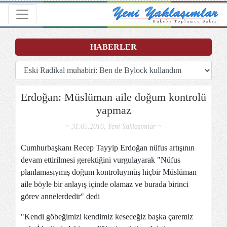
Toggle navigation
HABERLER
Erdoğan: Müslüman aile doğum kontrolü
yapmaz
~ 31.05.2016, Yeni Yaklaşımlar ~
Cumhurbaşkanı Recep Tayyip Erdoğan nüfus artışının
devam ettirilmesi gerektiğini vurgulayarak "Nüfus
planlamasıymış doğum kontroluymüş hiçbir Müslüman
aile böyle bir anlayış içinde olamaz ve burada birinci
görev annelerdedir" dedi
"Kendi göbeğimizi kendimiz keseceğiz başka çaremiz