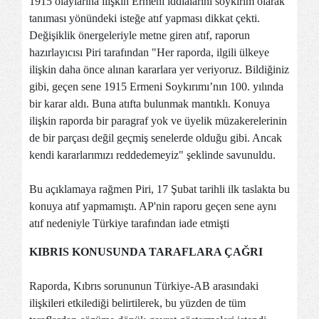
1915 olaylarına ilişkin Ermeni iddialarını soykırım olarak
tanıması yönündeki isteğe atıf yapması dikkat çekti.
Değişiklik önergeleriyle metne giren atıf, raporun
hazırlayıcısı Piri tarafından "Her raporda, ilgili ülkeye
ilişkin daha önce alınan kararlara yer veriyoruz. Bildiğiniz
gibi, geçen sene 1915 Ermeni Soykırımı’nın 100. yılında
bir karar aldı. Buna atıfta bulunmak mantıklı. Konuya
ilişkin raporda bir paragraf yok ve üyelik müzakerelerinin
de bir parçası değil geçmiş senelerde olduğu gibi. Ancak
kendi kararlarımızı reddedemeyiz" şeklinde savunuldu.
Bu açıklamaya rağmen Piri, 17 Şubat tarihli ilk taslakta bu
konuya atıf yapmamıştı. AP'nin raporu geçen sene aynı
atıf nedeniyle Türkiye tarafından iade etmişti
KIBRIS KONUSUNDA TARAFLARA ÇAĞRI
Raporda, Kıbrıs sorununun Türkiye-AB arasındaki
ilişkileri etkilediği belirtilerek, bu yüzden de tüm