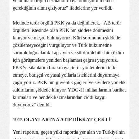
ve bunların toplu cezalandırmaya dönüştürülmemesi
gerektiğinin altını çiziyoruz" ifadelerine yer verildi.
Metinde terör örgütü PKK'ya da değinilerek, "AB terör
örgütleri listesinde olan PKK'nın şiddete dönmesini
kınıyor ve meşru bulmuyoruz. Kürt sorununun şiddetle
çözülemeyeceğini vurguluyor ve Türk hükümetine
sorumluluğu alarak kapsayıcı ve sürdürülebilir bir çözüm
için görüşmelere yeniden başlaması çağrısı yapıyoruz.
PKK'yı silahlarını bırakmaya, terör yöntemlerini terk
etmeye, barışçıl ve yasal yollarla isteklerini duyurmaya
çağırıyoruz. PKK'nın güvenlik güçleri ve sivillere yönelik
saldırılarını şiddetle kınıyor, YDG-H militanlarının barikat
kurmaları ve hendek kazmalarından ciddi kaygı
duyuyoruz" denildi.
1915 OLAYLARI'NA ATIF DİKKAT ÇEKTİ
Yeni raporun, geçen yılki raporda yer alan ve Türkiye'nin