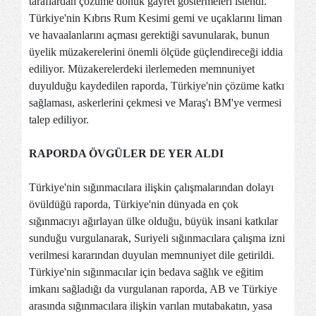
taraflardan çözüme dönük gayret göstermeleri istendi.
Türkiye'nin Kıbrıs Rum Kesimi gemi ve uçaklarını liman
ve havaalanlarını açması gerektiği savunularak, bunun
üyelik müzakerelerini önemli ölçüde güçlendireceği iddia
ediliyor. Müzakerelerdeki ilerlemeden memnuniyet
duyulduğu kaydedilen raporda, Türkiye'nin çözüme katkı
sağlaması, askerlerini çekmesi ve Maraş'ı BM'ye vermesi
talep ediliyor.
RAPORDA ÖVGÜLER DE YER ALDI
Türkiye'nin sığınmacılara ilişkin çalışmalarından dolayı
övüldüğü raporda, Türkiye'nin dünyada en çok
sığınmacıyı ağırlayan ülke olduğu, büyük insani katkılar
sunduğu vurgulanarak, Suriyeli sığınmacılara çalışma izni
verilmesi kararından duyulan memnuniyet dile getirildi.
Türkiye'nin sığınmacılar için bedava sağlık ve eğitim
imkanı sağladığı da vurgulanan raporda, AB ve Türkiye
arasında sığınmacılara ilişkin varılan mutabakatın, yasa