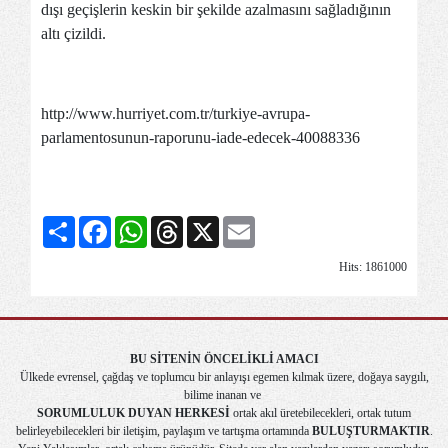
dışı geçişlerin keskin bir şekilde azalmasını sağladığının
altı çizildi.
http://www.hurriyet.com.tr/turkiye-avrupa-
parlamentosunun-raporunu-iade-edecek-40088336
Share
Facebook
WhatsApp
Threads
X
Email
Hits: 1861000
BU SİTENİN ÖNCELİKLİ AMACI
Ülkede evrensel, çağdaş ve toplumcu bir anlayışı egemen kılmak üzere, doğaya saygılı,
bilime inanan ve
SORUMLULUK DUYAN HERKESİ
ortak akıl üretebilecekleri, ortak tutum
belirleyebilecekleri bir iletişim, paylaşım ve tartışma ortamında
BULUŞTURMAKTIR
.