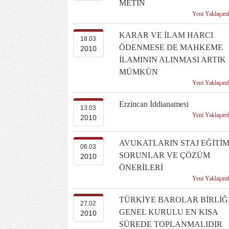
METİN
Yeni Yaklaşım
KARAR VE İLAM HARCI
18.03
ÖDENMESE DE MAHKEME
2010
İLAMININ ALINMASI ARTIK
MÜMKÜN
Yeni Yaklaşım
Erzincan İddianamesi
13.03
Yeni Yaklaşım
2010
AVUKATLARIN STAJ EĞİTİM
06.03
SORUNLAR VE ÇÖZÜM
2010
ÖNERİLERİ
Yeni Yaklaşım
TÜRKİYE BAROLAR BİRLİĞ
27.02
GENEL KURULU EN KISA
2010
SÜREDE TOPLANMALIDIR