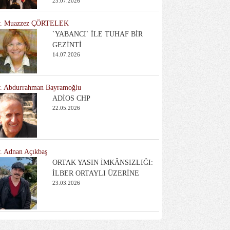
23.07.2026
. Muazzez ÇÖRTELEK
`YABANCI` İLE TUHAF BİR
GEZİNTİ
14.07.2026
. Abdurrahman Bayramoğlu
ADİOS CHP
22.05.2026
. Adnan Açıkbaş
ORTAK YASIN İMKÂNSIZLIĞI:
İLBER ORTAYLI ÜZERİNE
23.03.2026