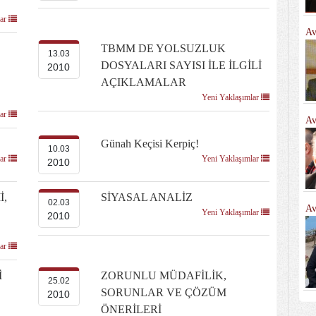
lar
Av
TBMM DE YOLSUZLUK
13.03
DOSYALARI SAYISI İLE İLGİLİ
2010
AÇIKLAMALAR
Yeni Yaklaşımlar
lar
Av
Günah Keçisi Kerpiç!
10.03
lar
Yeni Yaklaşımlar
2010
İ,
SİYASAL ANALİZ
02.03
Av
Yeni Yaklaşımlar
2010
lar
İ
ZORUNLU MÜDAFİLİK,
25.02
SORUNLAR VE ÇÖZÜM
2010
ÖNERİLERİ