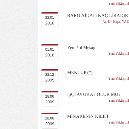
Yeni Yaklaşım
BARO AİDATI KAÇ LİRADIR
22.01
Av. Dr. Başar YA
2010
Yeni Yıl Mesajı
01.01
Yeni Yaklaşım
2010
MEKTUP (*)
22.12
Yeni Yaklaşım
2009
İŞÇİ AVUKAT OLUR MU?
28.06
Yeni Yaklaşım
2009
MİNARENİN KILIFI
28.06
Yeni Yaklaşım
2009