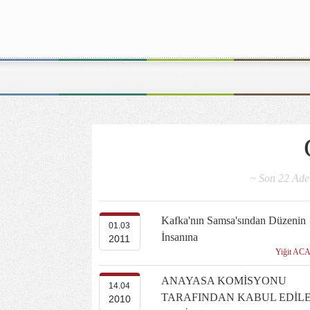
~ Son 22 Adet
Kafka'nın Samsa'sından Düzenin
01.03
İnsanına
2011
Yiğit AC
ANAYASA KOMİSYONU
14.04
TARAFINDAN KABUL EDİL
2010