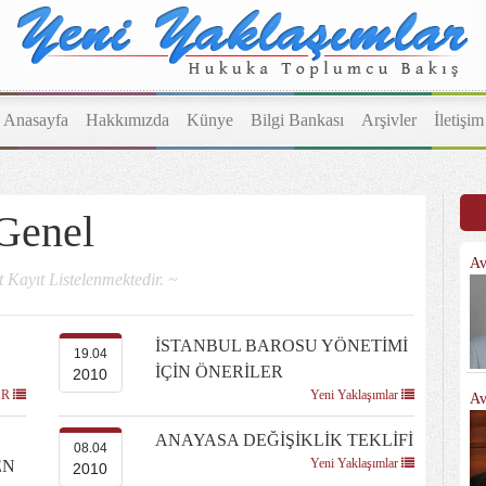
Anasayfa
Hakkımızda
Künye
Bilgi Bankası
Arşivler
İletişim
Genel
Av
 Kayıt Listelenmektedir. ~
İSTANBUL BAROSU YÖNETİMİ
19.04
İÇİN ÖNERİLER
2010
AR
Yeni Yaklaşımlar
Av
ANAYASA DEĞİŞİKLİK TEKLİFİ
08.04
Yeni Yaklaşımlar
EN
2010