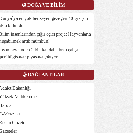
DOĞA VE BİLİM
ünya`ya en çok benzeyen gezegen 40 ışık yılı
akta bulundu
ilim insanlarından çığır açıcı proje: Hayvanlarla
nuşabilmek artık mümkün!
nsan beyninden 2 bin kat daha hızlı çalışan
üper' bilgisayar piyasaya çıkıyor
BAĞLANTILAR
dalet Bakanlığı
Yüksek Mahkemeler
Barolar
E-Mevzuat
Resmi Gazete
Gazeteler