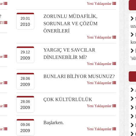
lar
Yeni Yaklaşımlar
?
ZORUNLU MÜDAFİLİK,
D
20.01
LTI
SORUNLAR VE ÇÖZÜM
2010
uz
ÖNERİLERİ
B
Yeni Yaklaşımlar
ko
YARGIÇ VE SAVCILAR
İ
29.12
lar
DİNLENEBİLİR Mİ?
's
2009
Yeni Yaklaşımlar
BUNLARI BİLİYOR MUSUNUZ?
28.06
lar
Yeni Yaklaşımlar
2009
A
ÇOK KÜLTÜRLÜLÜK
28.06
lar
Yeni Yaklaşımlar
2009
Başlarken.
09.06
lar
Yeni Yaklaşımlar
2009