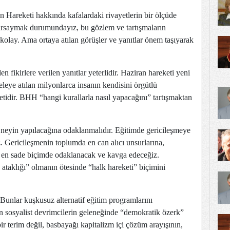
n Hareketi hakkında kafalardaki rivayetlerin bir ölçüde
varsaymak durumundayız, bu gözlem ve tartışmaların
kolay. Ama ortaya atılan görüşler ve yanıtlar önem taşıyarak
 fikirlere verilen yanıtlar yeterlidir. Haziran hareketi yeni
leye atılan milyonlarca insanın kendisini örgütlü
ketidir. BHH “hangi kurallarla nasıl yapacağını” tartışmaktan
l neyin yapılacağına odaklanmalıdır. Eğitimde gericileşmeye
z. Gericileşmenin toplumda en can alıcı unsurlarına,
 en sade biçimde odaklanacak ve kavga edeceğiz.
taklığı” olmanın ötesinde “halk hareketi” biçimini
 Bunlar kuşkusuz alternatif eğitim programlarını
ğin sosyalist devrimcilerin geleneğinde “demokratik özerk”
ir terim değil, basbayağı kapitalizm içi çözüm arayışının,