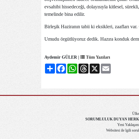
evsahibi hissedeceği, dolayısıyla kitlesel, sürekl
temelinde bina edilir.
Birleşik Haziranın tabii ki eksikleri, zaafları va
Umudu örgütlüyoruz dedik. Hazıra konduk deme
Aydemir GÜLER |
Tüm Yazıları
Share
Facebook
WhatsApp
Threads
X
Email
Ülke
SORUMLULUK DUYAN HERK
Yeni Yaklaşımla
Websitesi ile lgili soru