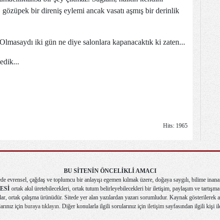
i, gözüpek bir direniş eylemi ancak vasatı aşmış bir derinlik
r. Olmasaydı iki gün ne diye salonlara kapanacaktık ki zaten...
dik...
Hits: 1965
BU SİTENİN ÖNCELİKLİ AMACI
de evrensel, çağdaş ve toplumcu bir anlayışı egemen kılmak üzere, doğaya saygılı, bilime inana
ESİ
ortak akıl üretebilecekleri, ortak tutum belirleyebilecekleri bir iletişim, paylaşım ve tartış
r, ortak çalışma ürünüdür. Sitede yer alan yazılardan yazarı sorumludur. Kaynak gösterilerek alı
larınız için
buraya tıklayın
. Diğer konularla ilgili sorularınız için
iletişim
sayfasından ilgili kişi il