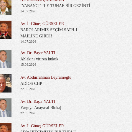
`YABANCI` İLE TUHAF BİR GEZİNTİ
14.07.2026
Av. İ. Güneş GÜRSELER
BAROLARIMIZ SEÇİM SATH-I
MAİLİNE GİRDİ!
14.07.2026
Av. Dr. Başar YALTI
Ahlakını yitiren hukuk
15.06.2026
Av. Abdurrahman Bayramoğlu
ADİOS CHP
22.05.2026
Av. Dr. Başar YALTI
Yargıya Anayasal Blokaj
22.05.2026
Av. İ. Güneş GÜRSELER