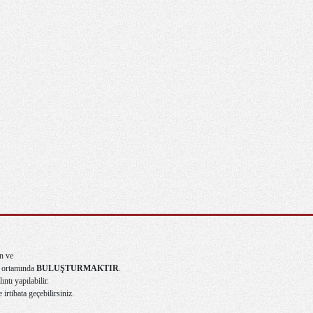
n ve
ma ortamında
BULUŞTURMAKTIR
.
ntı yapılabilir.
e irtibata geçebilirsiniz.