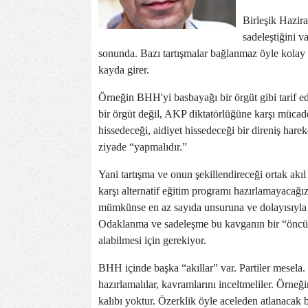
Birleşik Hazira
sadeleştiğini 
sonunda. Bazı tartışmalar bağlanmaz öyle kolay 
kayda girer.
Örneğin BHH'yi basbayağı bir örgüt gibi tarif eden
bir örgüt değil, AKP diktatörlüğüne karşı mücade
hissedeceği, aidiyet hissedeceği bir direniş hare
ziyade “yapmalıdır.”
Yani tartışma ve onun şekillendireceği ortak akı
karşı alternatif eğitim programı hazırlamayacağı
mümkünse en az sayıda unsuruna ve dolayısıyla
Odaklanma ve sadeleşme bu kavganın bir “öncü a
alabilmesi için gerekiyor.
BHH içinde başka “akıllar” var. Partiler mesela.
hazırlamalılar, kavramlarını inceltmeliler. Örne
kalıbı yoktur. Özerklik öyle aceleden atlanacak b