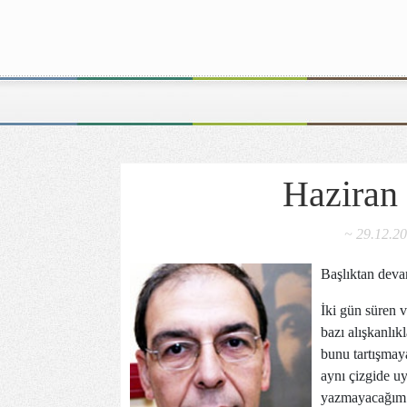
Haziran 
~ 29.12.2
Başlıktan deva
İki gün süren 
bazı alışkanlık
bunu tartışmay
aynı çizgide u
yazmayacağım. 