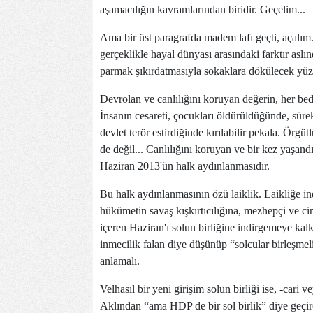
aşamacılığın kavramlarından biridir. Geçelim...
Ama bir üst paragrafda madem lafı geçti, açalım.
gerçeklikle hayal dünyası arasındaki farktır asl
parmak şıkırdatmasıyla sokaklara dökülecek yüz 
Devrolan ve canlılığını koruyan değerin, her be
İnsanın cesareti, çocukları öldürüldüğünde, sürek
devlet terör estirdiğinde kırılabilir pekala. Örgü
de değil... Canlılığını koruyan ve bir kez yaşan
Haziran 2013'ün halk aydınlanmasıdır.
Bu halk aydınlanmasının özü laiklik. Laikliğe in
hükümetin savaş kışkırtıcılığına, mezhepçi ve cin
içeren Haziran'ı solun birliğine indirgemeye kal
inmecilik falan diye düşünüp “solcular birleşmeli”
anlamalı.
Velhasıl bir yeni girişim solun birliği ise, -cari 
Aklından “ama HDP de bir sol birlik” diye geçi