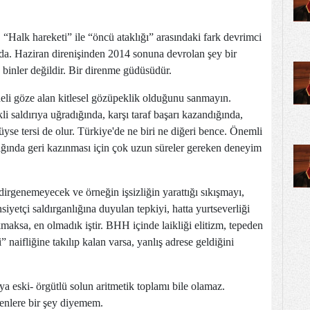
 “Halk hareketi” ile “öncü ataklığı” arasındaki fark devrimci
ında. Haziran direnişinden 2014 sonuna devrolan şey bir
binler değildir. Bir direnme güdüsüdür.
deli göze alan kitlesel gözüpeklik olduğunu sanmayın.
li saldırıya uğradığında, karşı taraf başarı kazandığında,
tlüyse tersi de olur. Türkiye'de ne biri ne diğeri bence. Önemli
dığında geri kazınması için çok uzun süreler gereken deneyim
dirgenemeyecek ve örneğin işsizliğin yarattığı sıkışmayı,
siyetçi saldırganlığına duyulan tepkiyi, hatta yurtseverliği
kmaksa, en olmadık iştir. BHH içinde laikliği elitizm, tepeden
 naifliğine takılıp kalan varsa, yanlış adrese geldiğini
veya eski- örgütlü solun aritmetik toplamı bile olamaz.
renlere bir şey diyemem.