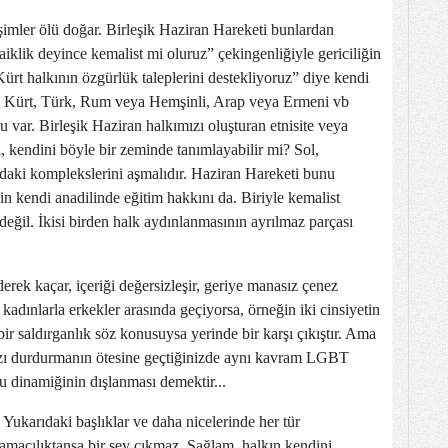
imler ölü doğar. Birleşik Haziran Hareketi bunlardan
aiklik deyince kemalist mi oluruz” çekingenliğiyle gericiliğin
Kürt halkının özgürlük taleplerini destekliyoruz” diye kendi
. Kürt, Türk, Rum veya Hemşinli, Arap veya Ermeni vb
 var. Birleşik Haziran halkımızı oluşturan etnisite veya
i, kendini böyle bir zeminde tanımlayabilir mi? Sol,
daki komplekslerini aşmalıdır. Haziran Hareketi bunu
in kendi anadilinde eğitim hakkını da. Biriyle kemalist
eğil. İkisi birden halk aydınlanmasının ayrılmaz parçası
iderek kaçar, içeriği değersizleşir, geriye manasız çenez
 kadınlarla erkekler arasında geçiyorsa, örneğin iki cinsiyetin
ir saldırganlık söz konusuysa yerinde bir karşı çıkıştır. Ama
bazı durdurmanın ötesine geçtiğinizde aynı kavram LGBT
 dinamiğinin dışlanması demektir...
Yukarıdaki başlıklar ve daha nicelerinde her tür
lamacılıktansa bir şey çıkmaz. Sağlam, halkın kendini