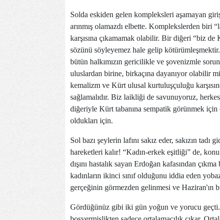
Solda eskiden gelen kompleksleri aşamayan giriş
arınmış olamazdı elbette. Komplekslerden biri “l
karşısına çıkamamak olabilir. Bir diğeri “biz de 
sözünü söyleyemez hale gelip kötürümleşmektir
bütün halkımızın gericilikle ve şovenizmle sorunu
uluslardan birine, birkaçına dayanıyor olabilir m
kemalizm ve Kürt ulusal kurtuluşçuluğu karşısın
sağlamalıdır. Biz laikliği de savunuyoruz, herkes
diğeriyle Kürt tabanına sempatik görünmek için d
oldukları için.
Sol bazı şeylerin lafını sakız eder, sakızın tadı g
hareketleri kalır! “Kadın-erkek eşitliği” de, konu
dışını hastalık sayan Erdoğan kafasından çıkma b
kadınların ikinci sınıf olduğunu iddia eden yo
gerçeğinin görmezden gelinmesi ve Haziran'ın bu
Gördüğünüz gibi iki gün yoğun ve yorucu geçti. 
boşvermişlikten sadece ortalamacılık çıkar. Orta