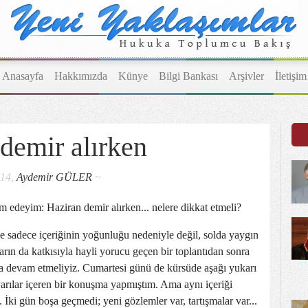
Anasayfa
Hakkımızda
Künye
Bilgi Bankası
Arşivler
İletişim
demir alırken
014,
Aydemir GÜLER
~
m edeyim: Haziran demir alırken... nelere dikkat etmeli?
ve sadece içeriğinin yoğunluğu nedeniyle değil, solda yaygın
ların da katkısıyla hayli yorucu geçen bir toplantıdan sonra
a devam etmeliyiz. Cumartesi günü de kürsüde aşağı yukarı
yarılar içeren bir konuşma yapmıştım. Ama aynı içeriği
İki gün boşa geçmedi; yeni gözlemler var, tartışmalar var...