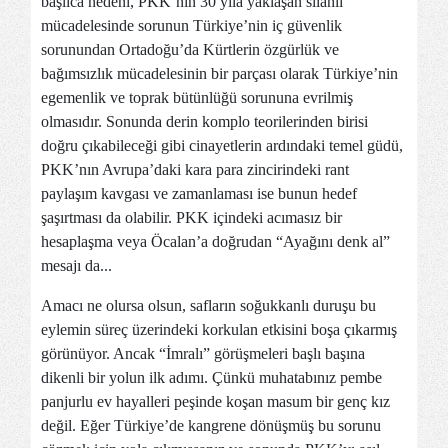
başlıca nedeni, PKK’nın 30 yıla yaklaşan silahlı
mücadelesinde sorunun Türkiye’nin iç güvenlik
sorunundan Ortadoğu’da Kürtlerin özgürlük ve
bağımsızlık mücadelesinin bir parçası olarak Türkiye’nin
egemenlik ve toprak bütünlüğü sorununa evrilmiş
olmasıdır. Sonunda derin komplo teorilerinden birisi
doğru çıkabileceği gibi cinayetlerin ardındaki temel güdü,
PKK’nın Avrupa’daki kara para zincirindeki rant
paylaşım kavgası ve zamanlaması ise bunun hedef
şaşırtması da olabilir. PKK içindeki acımasız bir
hesaplaşma veya Öcalan’a doğrudan “Ayağını denk al”
mesajı da...
Amacı ne olursa olsun, safların soğukkanlı duruşu bu
eylemin süreç üzerindeki korkulan etkisini boşa çıkarmış
görünüyor. Ancak “İmralı” görüşmeleri başlı başına
dikenli bir yolun ilk adımı. Çünkü muhatabınız pembe
panjurlu ev hayalleri peşinde koşan masum bir genç kız
değil. Eğer Türkiye’de kangrene dönüşmüş bu sorunu