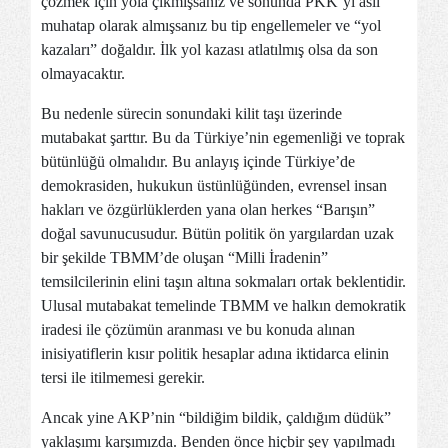
çözmek için yola çıkmışsanız ve sonunda PKK’yı asıl
muhatap olarak almışsanız bu tip engellemeler ve “yol
kazaları” doğaldır. İlk yol kazası atlatılmış olsa da son
olmayacaktır.
Bu nedenle sürecin sonundaki kilit taşı üzerinde
mutabakat şarttır. Bu da Türkiye’nin egemenliği ve toprak
bütünlüğü olmalıdır. Bu anlayış içinde Türkiye’de
demokrasiden, hukukun üstünlüğünden, evrensel insan
hakları ve özgürlüklerden yana olan herkes “Barışın”
doğal savunucusudur. Bütün politik ön yargılardan uzak
bir şekilde TBMM’de oluşan “Milli İradenin”
temsilcilerinin elini taşın altına sokmaları ortak beklentidir.
Ulusal mutabakat temelinde TBMM ve halkın demokratik
iradesi ile çözümün aranması ve bu konuda alınan
inisiyatiflerin kısır politik hesaplar adına iktidarca elinin
tersi ile itilmemesi gerekir.
Ancak yine AKP’nin “bildiğim bildik, çaldığım düdük”
yaklaşımı karşımızda. Benden önce hiçbir şey yapılmadı