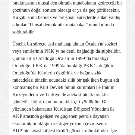
bırakmasının ulusal demokratik mutabakatın getireceği bir
çözümün doğal sonucu olacağı er ya da geç görülecektir.
Bu gibi sonu belirsiz ve tartışmalı süreçlerde atılan yanlış
adımlar “Ulusal demokratik mutabakat” umutlarını da
soldurabilir.
Üstelik bu süreçte asıl muhatap alınan Öcalan'ın sözleri
veya emirlerinin PKK’yı ne denli bağladığı da şüphelidir.
Çünkü artık Ortadoğu Öcalan’ın 1999’da bıraktığı
Ortadoğu, PKK da 1999’da bıraktığı PKK’sı değildir.
Ortadoğu’da Kürtlerin özgürlük ve bağımsızlık
mücadelesi tünelin ucundaki silik bir ışık iken bugün adı
konmamış bir Kürt Devleti bütün kurumları ile Irak’ın
Kuzeyindedir ve Türkiye ile adeta stratejik ortaklık
içindedir. İlginç olan bu ortaklık çift yönlüdür. Bir
yüzünden bakarsanız Kürdistan Bölgesel Yönetimi ile
AKP arasında gelişen ve güçlenen petrole dayanan
ekonomik ortaklığını ve diğer yüzünü çevirirseniz
BDP’nin siyasi kıblesi Erbil’i görmek mümkündür. İşte