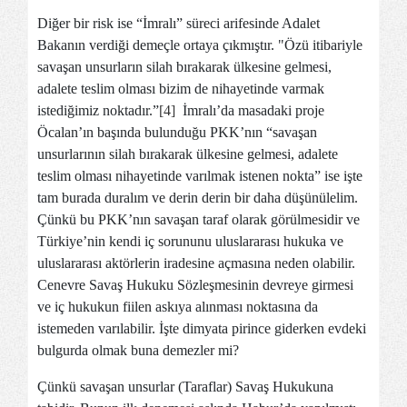
Diğer bir risk ise “İmralı” süreci arifesinde Adalet
Bakanın verdiği demeçle ortaya çıkmıştır. "Özü itibariyle
savaşan unsurların silah bırakarak ülkesine gelmesi,
adalete teslim olması bizim de nihayetinde varmak
istediğimiz noktadır.”
[4]
İmralı’da masadaki proje
Öcalan’ın başında bulunduğu PKK’nın “savaşan
unsurlarının silah bırakarak ülkesine gelmesi, adalete
teslim olması nihayetinde varılmak istenen nokta” ise işte
tam burada duralım ve derin derin bir daha düşünülelim.
Çünkü bu PKK’nın savaşan taraf olarak görülmesidir ve
Türkiye’nin kendi iç sorununu uluslararası hukuka ve
uluslararası aktörlerin iradesine açmasına neden olabilir.
Cenevre Savaş Hukuku Sözleşmesinin devreye girmesi
ve iç hukukun fiilen askıya alınması noktasına da
istemeden varılabilir. İşte dimyata pirince giderken evdeki
bulgurda olmak buna demezler mi?
Çünkü savaşan unsurlar (Taraflar) Savaş Hukukuna