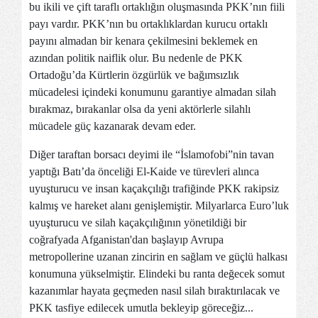
bu ikili ve çift taraflı ortaklığın oluşmasında PKK’nın fiili
payı vardır. PKK’nın bu ortaklıklardan kurucu ortaklı
payını almadan bir kenara çekilmesini beklemek en
azından politik naiflik olur. Bu nedenle de PKK
Ortadoğu’da Kürtlerin özgürlük ve bağımsızlık
mücadelesi içindeki konumunu garantiye almadan silah
bırakmaz, bırakanlar olsa da yeni aktörlerle silahlı
mücadele güç kazanarak devam eder.
Diğer taraftan borsacı deyimi ile “İslamofobi”nin tavan
yaptığı Batı’da önceliği El-Kaide ve türevleri alınca
uyuşturucu ve insan kaçakçılığı trafiğinde PKK rakipsiz
kalmış ve hareket alanı genişlemiştir. Milyarlarca Euro’luk
uyuşturucu ve silah kaçakçılığının yönetildiği bir
coğrafyada Afganistan'dan başlayıp Avrupa
metropollerine uzanan zincirin en sağlam ve güçlü halkası
konumuna yükselmiştir. Elindeki bu ranta değecek somut
kazanımlar hayata geçmeden nasıl silah bıraktırılacak ve
PKK tasfiye edilecek umutla bekleyip göreceğiz...