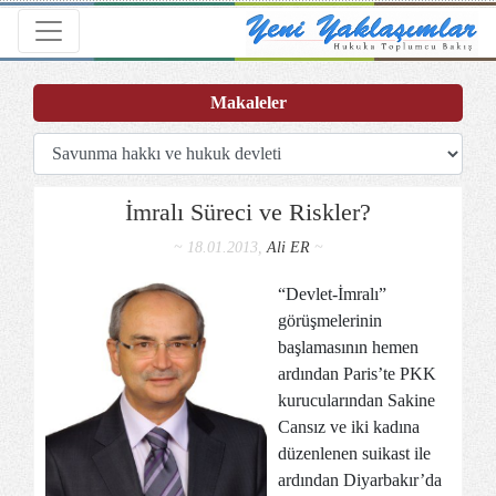
Toggle navigation
Makaleler
İmralı Süreci ve Riskler?
~ 18.01.2013,
Ali ER
~
“Devlet-İmralı”
görüşmelerinin
başlamasının hemen
ardından Paris’te PKK
kurucularından Sakine
Cansız ve iki kadına
düzenlenen suikast ile
ardından Diyarbakır’da