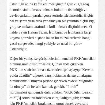
üstünlüğü adına kabul edilmesi güçtür. Çünkü Çağdaş
demokrasinin olmazsa olmazı hukukun üstünlüğü ve
devlet çarkının yasalar çerçevesinde işletilmesidir. Hiçbir
hal ve şartta yasalarda yer almayan bir yetkinin hiçbir kişi,
grup ve makam tarafından kullanılması düşünülemez. O
halde Sayın Hakan Fidan, İstihbarat ve İstihbarata karşı
koyma görevleri dışında kalan bu müzakerelerde hangi
yasal çerçevede, hangi yetkiyle ve nasıl bir görev
üstlenmiştir.
Diğer bir yanlış ise görüşmelerinin temelini PKK’nın silah
bırakmasının oluşturmasıdır. Çünkü yola çıkarken
PKK’nın silah bırakması üzerinden işe başlayıp “Kervan
yolda düzülür” diyerek varış noktanızı da suyun akışına
bırakırsanız “Dimyata pirince giderken evdeki bulgurdan
da olmayı” da hesaba katmak gerekir. “İmralı”
görüşmeleri gündemde dahi yokken “PKK Silah Bırakır
mı?”
[3]
sorusunu irdelerken vurguladığım gibi; çözüm
için PKK’nın silah bırakmasını umut etmek veya şart