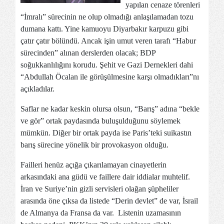
yapılan cenaze törenleri
“İmralı” sürecinin ne olup olmadığı anlaşılamadan tozu
dumana kattı. Yine kamuoyu Diyarbakır karpuzu gibi
çatır çatır bölündü. Ancak işin umut veren tarafı “Habur
sürecinden” alınan derslerden olacak; BDP
soğukkanlılığını korudu. Şehit ve Gazi Dernekleri dahi
“Abdullah Öcalan ile görüşülmesine karşı olmadıkları”nı
açıkladılar.
Saflar ne kadar keskin olursa olsun, “Barış” adına “bekle
ve gör” ortak paydasında buluşulduğunu söylemek
mümkün. Diğer bir ortak payda ise Paris’teki suikastın
barış sürecine yönelik bir provokasyon olduğu.
Failleri henüz açığa çıkarılamayan cinayetlerin
arkasındaki ana güdü ve faillere dair iddialar muhtelif.
İran ve Suriye’nin gizli servisleri olağan şüpheliler
arasında öne çıksa da listede “Derin devlet” de var, İsrail
de Almanya da Fransa da var. Listenin uzamasının