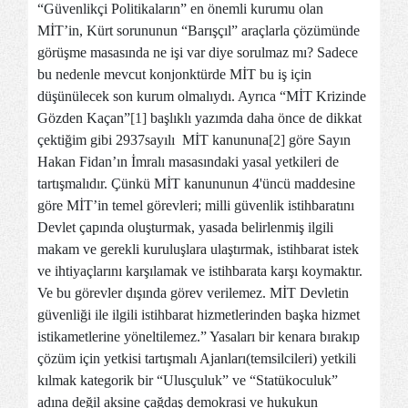
“Güvenlikçi Politikaların” en önemli kurumu olan
MİT’in, Kürt sorununun “Barışçıl” araçlarla çözümünde
görüşme masasında ne işi var diye sorulmaz mı? Sadece
bu nedenle mevcut konjonktürde MİT bu iş için
düşünülecek son kurum olmalıydı. Ayrıca “MİT Krizinde
Gözden Kaçan”
[1]
başlıklı yazımda daha önce de dikkat
çektiğim gibi 2937sayılı MİT kanununa
[2]
göre Sayın
Hakan Fidan’ın İmralı masasındaki yasal yetkileri de
tartışmalıdır. Çünkü MİT kanununun 4'üncü maddesine
göre MİT’in temel görevleri; milli güvenlik istihbaratını
Devlet çapında oluşturmak, yasada belirlenmiş ilgili
makam ve gerekli kuruluşlara ulaştırmak, istihbarat istek
ve ihtiyaçlarını karşılamak ve istihbarata karşı koymaktır.
Ve bu görevler dışında görev verilemez. MİT Devletin
güvenliği ile ilgili istihbarat hizmetlerinden başka hizmet
istikametlerine yöneltilemez.” Yasaları bir kenara bırakıp
çözüm için yetkisi tartışmalı Ajanları(temsilcileri) yetkili
kılmak kategorik bir “Ulusçuluk” ve “Statükoculuk”
adına değil aksine çağdaş demokrasi ve hukukun