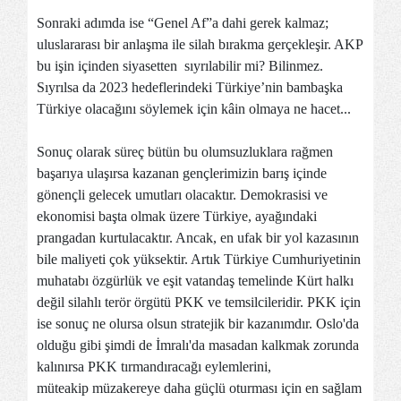
Sonraki adımda ise “Genel Af”a dahi gerek kalmaz;
uluslararası bir anlaşma ile silah bırakma gerçekleşir. AKP
bu işin içinden siyasetten sıyrılabilir mi? Bilinmez.
Sıyrılsa da 2023 hedeflerindeki Türkiye’nin bambaşka
Türkiye olacağını söylemek için kâin olmaya ne hacet...
Sonuç olarak süreç bütün bu olumsuzluklara rağmen
başarıya ulaşırsa kazanan gençlerimizin barış içinde
gönençli gelecek umutları olacaktır. Demokrasisi ve
ekonomisi başta olmak üzere Türkiye, ayağındaki
prangadan kurtulacaktır. Ancak, en ufak bir yol kazasının
bile maliyeti çok yüksektir. Artık Türkiye Cumhuriyetinin
muhatabı özgürlük ve eşit vatandaş temelinde Kürt halkı
değil silahlı terör örgütü PKK ve temsilcileridir. PKK için
ise sonuç ne olursa olsun stratejik bir kazanımdır. Oslo'da
olduğu gibi şimdi de İmralı'da masadan kalkmak zorunda
kalınırsa PKK tırmandıracağı eylemlerini,
müteakip müzakereye daha güçlü oturması için en sağlam