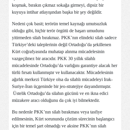
koşmak, bırakın çıkmaz sokağa girmeyi, dipsiz bir
kuyuya intihar atlayışından başka bir şey değildir.
Nedeni çok basit; terörün temel kaynağı umutsuzluk
olduğu gibi, hiçbir terör örgütü de başarı umudunu
yitirmeden silah bırakmaz. PKK’nın elindeki silah sadece
Türkiye’deki taleplerinin değil Ortadoğu’da şekillenen
Kürt coğrafyasında muhatap alınma mücadelesinin
vazgeçilmez bir aracıdır. PKK 30 yıllık silahlı
mücadelesinde Ortadoğu’da varlığını garantiye alacak her
türlü fırsatı kullanmıştır ve kullanacaktır. Mücadelesinin
ağırlık merkezi Türkiye olsa da silahlı mücadeleyi Irak-
Suriye-İran üçgeninde bir jeo-stratejiye dayandırmıştır.
Üstelik Ortadoğu’da silahın gücünü ve en ikna edici
müzakere aracı olduğunu da çok iyi bilmektedir.
Bu nedenle PKK’nın silah bırakması veya tasfiye
edilmesinin, Kürt sorununda çözüm sürecinin başlangıcı
için bir temel şart olmadığı ve aksine PKK’nın silah