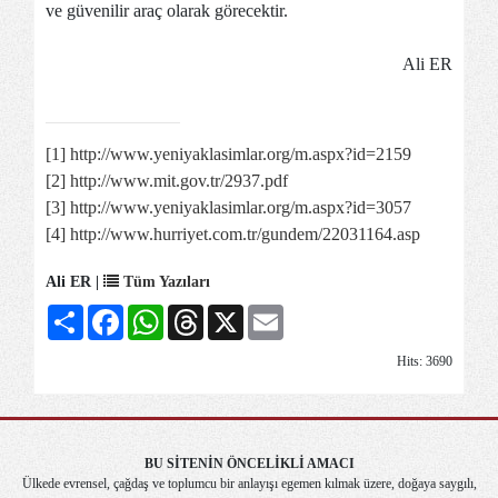
ve güvenilir araç olarak görecektir.
Ali ER
[1]
http://www.yeniyaklasimlar.org/m.aspx?id=2159
[2]
http://www.mit.gov.tr/2937.pdf
[3]
http://www.yeniyaklasimlar.org/m.aspx?id=3057
[4]
http://www.hurriyet.com.tr/gundem/22031164.asp
Ali ER |
Tüm Yazıları
Share
Facebook
WhatsApp
Threads
X
Email
Hits: 3690
BU SİTENİN ÖNCELİKLİ AMACI
Ülkede evrensel, çağdaş ve toplumcu bir anlayışı egemen kılmak üzere, doğaya saygılı,