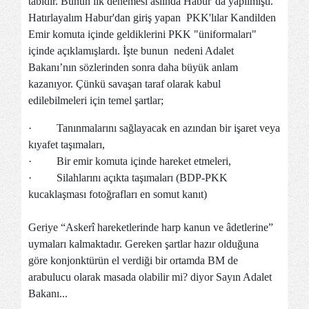
tabidir. Bunun ilk denemesi aslında Habur’da yapılmıştı.
Hatırlayalım Habur'dan giriş yapan PKK'lılar Kandilden
Emir komuta içinde geldiklerini PKK "üniformaları"
içinde açıklamışlardı. İşte bunun nedeni Adalet
Bakanı’nın sözlerinden sonra daha büyük anlam
kazanıyor. Çünkü savaşan taraf olarak kabul
edilebilmeleri için temel şartlar;
·
Tanınmalarını sağlayacak en azından bir işaret veya
kıyafet taşımaları,
·
Bir emir komuta içinde hareket etmeleri,
·
Silahlarını açıkta taşımaları (BDP-PKK
kucaklaşması fotoğrafları en somut kanıt)
Geriye “Askerî hareketlerinde harp kanun ve âdetlerine”
uymaları kalmaktadır. Gereken şartlar hazır olduğuna
göre konjonktürün el verdiği bir ortamda BM de
arabulucu olarak masada olabilir mi? diyor Sayın Adalet
Bakanı...