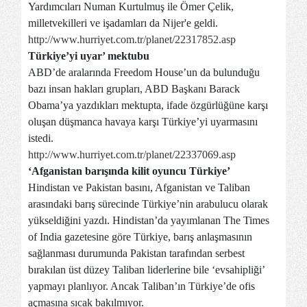
Yardımcıları Numan Kurtulmuş ile Ömer Çelik,
milletvekilleri ve işadamları da Nijer'e geldi.
http://www.hurriyet.com.tr/planet/22317852.asp
Türkiye’yi uyar’ mektubu
ABD’de aralarında Freedom House’un da bulunduğu
bazı insan hakları grupları, ABD Başkanı Barack
Obama’ya yazdıkları mektupta, ifade özgürlüğüne karşı
oluşan düşmanca havaya karşı Türkiye’yi uyarmasını
istedi.
http://www.hurriyet.com.tr/planet/22337069.asp
‘Afganistan barışında kilit oyuncu Türkiye’
Hindistan ve Pakistan basını, Afganistan ve Taliban
arasındaki barış sürecinde Türkiye’nin arabulucu olarak
yükseldiğini yazdı. Hindistan’da yayımlanan The Times
of India gazetesine göre Türkiye, barış anlaşmasının
sağlanması durumunda Pakistan tarafından serbest
bırakılan üst düzey Taliban liderlerine bile ‘evsahipliği’
yapmayı planlıyor. Ancak Taliban’ın Türkiye’de ofis
açmasına sıcak bakılmıyor.