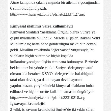
Atme kampında çıkan yangında bir ailenin 8 çocuğundan
6’sının öldüğünü yazdı.
http://www.hurriyet.com.tr/planet/22337127.asp
Kimyasal silahımız varsa kullanmayız
Kimyasal Silahları Yasaklama Örgütü olarak Suriye’ye
çeşitli uyarılarda bulunduk. Mesela Dışişleri Bakanı Velid
Muallim’e üç hafta önce gönderdiğim mektubun cevabı
geldi. Muallim cevabında “eğer varsa” vurgusuyla, bu
silahların hiçbir surette ve hiçbir koşulda
kullanılmayacağına ilişkin teminatta bulunuyor. Bizimde
beklentimiz bu yönde çünkü Suriye sözleşmeye taraf
olmamakla beraber, KSYÖ sözleşmesine bakıldığında
taraf olan devlet, ya da olmayan devlet ayırımı
yapılmaksızın, yeryüzündeki kimyasal silahların imha
edilmesi ve hiçbir surette kullanılmamasını öngörüyor.
http://www.hurriyet.com.tr/planet/22310218.asp
İç savaşın kronolojisi
2 yıllık iç savaşın kronolojisi Suriye’de iki yıldır süren