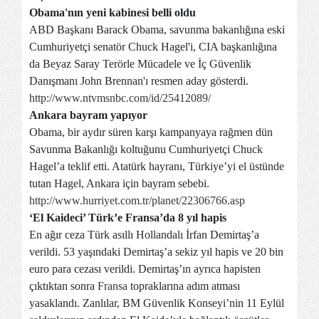
Obama'nın yeni kabinesi belli oldu
ABD Başkanı Barack Obama, savunma bakanlığına eski
Cumhuriyetçi senatör Chuck Hagel'i, CIA başkanlığına
da Beyaz Saray Terörle Mücadele ve İç Güvenlik
Danışmanı John Brennan'ı resmen aday gösterdi.
http://www.ntvmsnbc.com/id/25412089/
Ankara bayram yapıyor
Obama, bir aydır süren karşı kampanyaya rağmen dün
Savunma Bakanlığı koltuğunu Cumhuriyetçi Chuck
Hagel’a teklif etti. Atatürk hayranı, Türkiye’yi el üstünde
tutan Hagel, Ankara için bayram sebebi.
http://www.hurriyet.com.tr/planet/22306766.asp
‘El Kaideci’ Türk’e Fransa’da 8 yıl hapis
En ağır ceza Türk asıllı Hollandalı İrfan Demirtaş’a
verildi. 53 yaşındaki Demirtaş’a sekiz yıl hapis ve 20 bin
euro para cezası verildi. Demirtaş’ın ayrıca hapisten
çıktıktan sonra
Fransa
topraklarına adım atması
yasaklandı. Zanlılar, BM Güvenlik Konseyi’nin 11 Eylül