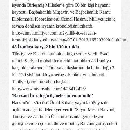
isyanda Birleşmiş Milletler’e göre 60 bin kişi hayatını
kaybetti. Başbakanlık Müşaviri ve Başbakanlık Kamu
Diplomasisi Koordinatörü Cemal Haşimi, Milliyet için iç
savaşa dönüşen isyanın kronolojisini çıkardı.
http://dunya.milliyet.com.tr/2-yillik-ic-savasin-
kronolojisi/dunya/dunyadetay/07.01.2013/1652039/default.htm
48 İranlıya karşı 2 bin 130 tutuklu
Türkiye ve Katar'ın arabuluculuğu sonuç verdi. Esad
rejimi, Suriyeli muhaliflerin rehin tuttukları 48 İranlıya
karşılık, aralarında Türk vatandaşlarının da bulunduğu 2
bin 130 sivil tutukluyu serbest bırakmayı kabul etti.
Tahliye işlemi bu sabah başladı.
http://www.ntvmsnbc.com/id/25412476/
'Barzani İmralı görüşmelerinden umutlu'
Barzani'nin sözcüsü Ümid Sabah, yayımladığı yazılı
açıklamada şu ifadelere yer verdi: ''Sayın Mesut Barzani,
Türkiye ve Abdullah Öcalan arasında gerçekleşen
görüşmelerden çok mutlu ve umutlu, Barzani görüşmeleri