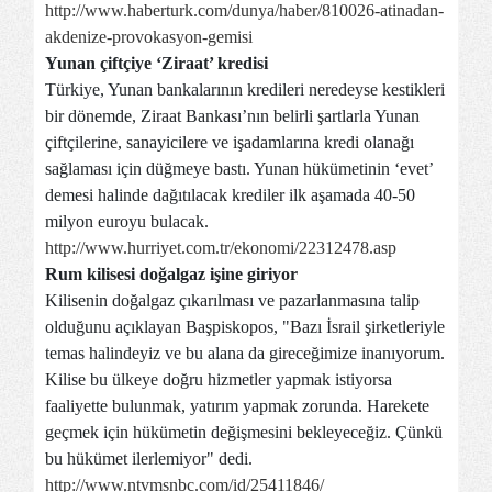
http://www.haberturk.com/dunya/haber/810026-atinadan-
akdenize-provokasyon-gemisi
Yunan çiftçiye ‘Ziraat’ kredisi
Türkiye, Yunan bankalarının kredileri neredeyse kestikleri
bir dönemde, Ziraat Bankası’nın belirli şartlarla Yunan
çiftçilerine, sanayicilere ve işadamlarına kredi olanağı
sağlaması için düğmeye bastı. Yunan hükümetinin ‘evet’
demesi halinde dağıtılacak krediler ilk aşamada 40-50
milyon euroyu bulacak.
http://www.hurriyet.com.tr/ekonomi/22312478.asp
Rum kilisesi doğalgaz işine giriyor
Kilisenin doğalgaz çıkarılması ve pazarlanmasına talip
olduğunu açıklayan Başpiskopos, "Bazı İsrail şirketleriyle
temas halindeyiz ve bu alana da gireceğimize inanıyorum.
Kilise bu ülkeye doğru hizmetler yapmak istiyorsa
faaliyette bulunmak, yatırım yapmak zorunda. Harekete
geçmek için hükümetin değişmesini bekleyeceğiz. Çünkü
bu hükümet ilerlemiyor" dedi.
http://www.ntvmsnbc.com/id/25411846/