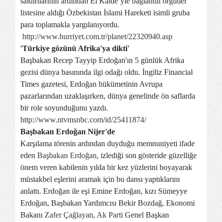
saldırılarının ardından El Kaide’yle bağlantılı örgütler
listesine aldığı Özbekistan İslami Hareketi isimli gruba
para toplamakla yargılanıyordu.
http://www.hurriyet.com.tr/planet/22320940.asp
'Türkiye gözünü Afrika'ya dikti'
Başbakan Recep Tayyip Erdoğan'ın 5 günlük Afrika
gezisi dünya basınında ilgi odağı oldu. İngiliz Financial
Times gazetesi, Erdoğan hükümetinin Avrupa
pazarlarından uzaklaşırken, dünya genelinde ön saflarda
bir role soyunduğunu yazdı.
http://www.ntvmsnbc.com/id/25411874/
Başbakan Erdoğan Nijer'de
Karşılama törenin ardından duyduğu memnuniyeti ifade
eden
Başbakan Erdoğan
, izlediği son gösteride güzelliğe
önem veren kabilenin yılda bir kez yüzlerini boyayarak
müstakbel eşlerini aramak için bu dansı yaptıklarını
anlattı. Erdoğan ile eşi Emine Erdoğan, kızı Sümeyye
Erdoğan, Başbakan Yardımcısı Bekir Bozdağ, Ekonomi
Bakanı
Zafer Çağlayan
,
Ak Parti
Genel Başkan