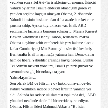
yedikten sonra Tel Aviv’in isteklerine direnemez. İkincisi
Yahudi oylarının İsrail’e endeksli olmadığını gören ve
yeniden seçilme kaygısı olmayan Obama, 2. dönemde
Yahudi lobisinin baskılarından daha azade hareket etme
şansına sahip. Ayrıca kuyruk acısı var. İsrail, ABD
seçimlerine fazlasıyla burnunu sokmuştu. Mesela Knesset
Başkan Yardımcısı Danny Danon, Jerusalem Post’ta
Obama aleyhine zehir zemberek bir yazı kaleme alacak
kadar Cumhuriyetçi Mitt Romney’in sözcüsü kesilmişti.
Beri tarafta İsrail’in aşırı sağa yatması hem Demokratlar
hem de liberal Yahudiler arasında kaygı nedeni. Çünkü
Tel Aviv’in mevcut yönelimi, İsrail’i yalnızlaştırıyor ve
savunulması güç bir noktaya taşıyor.
Yalnızlaşanlar...
Son olarak BM’de Filistin’e oy hakkı olmayan devlet
statüsü verilirken sadece 8 devlet İsrail’in yanında yer
aldı. Aslında bu sadece uluslararası toplumda değil ABD
yönetimi nezdinde de örtülü bir tecride işaret ediyor.
Obama, Filistin lideri Mahmud Abbas’a “Bu işten