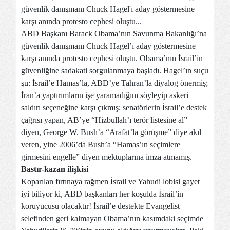
güvenlik danışmanı Chuck Hagel'ı aday göstermesine
karşı anında protesto cephesi oluştu...
ABD Başkanı Barack Obama’nın Savunma Bakanlığı’na
güvenlik danışmanı Chuck Hagel’ı aday göstermesine
karşı anında protesto cephesi oluştu. Obama’nın İsrail’in
güvenliğine sadakati sorgulanmaya başladı. Hagel’ın suçu
şu: İsrail’e Hamas’la, ABD’ye Tahran’la diyalog önermiş;
İran’a yaptırımların işe yaramadığını söyleyip askeri
saldırı seçeneğine karşı çıkmış; senatörlerin İsrail’e destek
çağrısı yapan, AB’ye “Hizbullah’ı terör listesine al”
diyen, George W. Bush’a “Arafat’la görüşme” diye akıl
veren, yine 2006’da Bush’a “Hamas’ın seçimlere
girmesini engelle” diyen mektuplarına imza atmamış.
Bastır-kazan ilişkisi
Koparılan fırtınaya rağmen İsrail ve Yahudi lobisi gayet
iyi biliyor ki, ABD başkanları her koşulda İsrail’in
koruyucusu olacaktır! İsrail’e destekte Evangelist
selefinden geri kalmayan Obama’nın kasımdaki seçimde