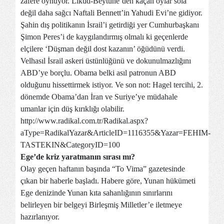
zafere oynuyor. Likud-Beytune’den kaçan oylar sola
değil daha sağcı Naftali Bennett’in Yahudi Evi’ne gidiyor.
Şahin dış politikanın İsrail’i getirdiği yer Cumhurbaşkanı
Şimon Peres’i de kaygılandırmış olmalı ki geçenlerde
elçilere ‘Düşman değil dost kazanın’ öğüdünü verdi.
Velhasıl İsrail askeri üstünlüğünü ve dokunulmazlığını
ABD’ye borçlu. Obama belki asıl patronun ABD
olduğunu hissettirmek istiyor. Ve son not: Hagel tercihi, 2.
dönemde Obama’dan İran ve Suriye’ye müdahale
umanlar için düş kırıklığı olabilir.
http://www.radikal.com.tr/Radikal.aspx?
aType=RadikalYazar&ArticleID=1116355&Yazar=FEHIM-
TASTEKIN&CategoryID=100
Ege’de kriz yaratmanın sırası mı?
Olay geçen haftanın başında “To Vima” gazetesinde
çıkan bir haberle başladı. Habere göre, Yunan hükümeti
Ege denizinde Yunan kıta sahanlığının sınırlarını
belirleyen bir belgeyi Birleşmiş Milletler’e iletmeye
hazırlanıyor.