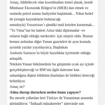
Amaç, bildirilecek olan koordinatları temel alarak, kendi
Münhasır Ekonomik Bölgesi’ni (MEB) ilan etmek ve
oralarda petrol arama faaliyetini başlatmak... Nihai hedef
de (zengin kaynakların bulunacağı
umuduyla)
Yunanistan
’ı şimdiki mali krizden kurtarmak...
“To Vima”nın bu haberi
Atina
’daki diplomatlar -ve
onların bağlı olduğu merkezler- için sürpriz oldu. Bunun
hemen ardından diğer Yunan gazeteleri de aynı konuda
ayrıntılı yazılar yayınlayınca, Başbakan
Andonis
Samaras
’ın böyle hazırlıklar içerisinde olduğu
anlaşıldı.
Nitekim Yunan hükümetinin bu girişimini ocak ayı içinde
gerçekleştireceği ve BM’nin ilgili dairesine kıta
sahanlığına ilişkin bildirimi (haritaları ile birlikte) ileteceği
belirtiliyor.
Amaç ne?
Atina durup dururken neden bunu yapıyor?
Bu mesele yıllardan beri
Türkiye
ile Yunanistan arasında
görüşülüyor. “İstikşafi müzakereler” sürecinde son