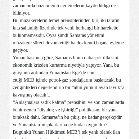
zamanlarda bazı önemli ilerlemelerin kaydedildiği de
biliniyor.
Bu müzakerelerin temel prensiplerinden biri, iki tarafın
kıta sahanlığı üzerinde tek yanlı herhangi bir harekette
bulunmamasıdır. Oysa şimdi Samaras yönetimi -
müzakere
süreci devam ettiği halde- kendi başına eyleme
geçiyor.
Yunan basınına göre, Samaras bunu daha çok ülkesini
ekonomik krizden kurtarma niyetiyle yapıyor. Yani, bu
girişimin ardından Yunanistan Ege’de ilan
ettiği
MEB
içinde petrol-gaz sondajlarını başlatacak, bu
zenginlikleri değerlendirip bir “altın yumurtlayan tavuk”a
kavuşmuş olacak!..
“Anlaşmalara sadık kalma” prensibini ve son zamanlarda
benimsenen “diyalog ve işbirliği” politikasını bir yana
bıraksak dahi, Samaras’ın bu çıkışı ne kadar gerçekçidir
ve Yunanistan’ın çıkarlarına ne kadar uygundur?
Bugünkü Yunan Hükümeti MEB’i tek yanlı olarak ilan