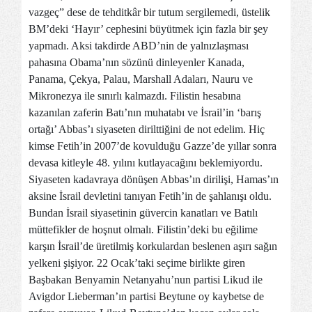
vazgeç” dese de tehditkâr bir tutum sergilemedi, üstelik
BM’deki ‘Hayır’ cephesini büyütmek için fazla bir şey
yapmadı. Aksi takdirde ABD’nin de yalnızlaşması
pahasına Obama’nın sözünü dinleyenler Kanada,
Panama, Çekya, Palau, Marshall Adaları, Nauru ve
Mikronezya ile sınırlı kalmazdı. Filistin hesabına
kazanılan zaferin Batı’nın muhatabı ve İsrail’in ‘barış
ortağı’ Abbas’ı siyaseten dirilttiğini de not edelim. Hiç
kimse Fetih’in 2007’de kovulduğu Gazze’de yıllar sonra
devasa kitleyle 48. yılını kutlayacağını beklemiyordu.
Siyaseten kadavraya dönüşen Abbas’ın dirilişi, Hamas’ın
aksine İsrail devletini tanıyan Fetih’in de şahlanışı oldu.
Bundan İsrail siyasetinin güvercin kanatları ve Batılı
müttefikler de hoşnut olmalı. Filistin’deki bu eğilime
karşın İsrail’de üretilmiş korkulardan beslenen aşırı sağın
yelkeni şişiyor. 22 Ocak’taki seçime birlikte giren
Başbakan Benyamin Netanyahu’nun partisi Likud ile
Avigdor Lieberman’ın partisi Beytune oy kaybetse de