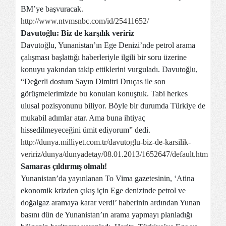
BM’ye başvuracak.
http://www.ntvmsnbc.com/id/25411652/
Davutoğlu: Biz de karşılık veririz
Davutoğlu, Yunanistan’ın Ege Denizi’nde petrol arama
çalışması başlattığı haberleriyle ilgili bir soru üzerine
konuyu yakından takip ettiklerini vurguladı. Davutoğlu,
“Değerli dostum Sayın Dimitri Druças ile son
görüşmelerimizde bu konuları konuştuk. Tabi herkes
ulusal pozisyonunu biliyor. Böyle bir durumda Türkiye de
mukabil adımlar atar. Ama buna ihtiyaç
hissedilmeyeceğini ümit ediyorum” dedi.
http://dunya.milliyet.com.tr/davutoglu-biz-de-karsilik-
veririz/dunya/dunyadetay/08.01.2013/1652647/default.htm
Samaras çıldırmış olmalı!
Yunanistan’da yayınlanan To Vima gazetesinin, ‘Atina
ekonomik krizden çıkış için Ege denizinde petrol ve
doğalgaz aramaya karar verdi’ haberinin ardından Yunan
basını dün de Yunanistan’ın arama yapmayı planladığı