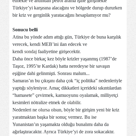
etmekle ve ardından petrol arama işine girişmekle
Türkiye’yi karşısına alacağını ve bölgede durup dururken
bir kriz ve gerginlik yaratacağını hesaplamıyor mu?
Sonucu belli
Atina bu yönde adım attığı gün, Türkiye de buna karşılık
verecek, kendi MEB’ini ilan edecek ve
kendi
sondaj
faaliyetine girişecektir.
Daha önce birkaç kez böyle krizler yaşanmış (1987’de
Taşoz, 1995’te Kardak) hatta neredeyse bir savaşın
eşiğine dahi gelinmişti. Sonrası malum...
Samaras’ın bu çıkışını daha çok “iç politika” nedenleriyle
yaptığı söyleniyor. Amaç dikkatleri içerideki sıkıntılardan
“hamasete” çevirmek, kamuoyunu oyalamak, milliyetçi
kesimleri nötralize etmek de
olabilir
.
Nedenleri ne
olursa
olsun, böyle bir girişim yeni bir kriz
yaratmaktan başka bir sonuç vermez. Bu ise
Yunanistan’ın yaşamakta olduğu bunalımı daha da
ağırlaştıracaktır. Ayrıca Türkiye’yi de zora sokacaktır.