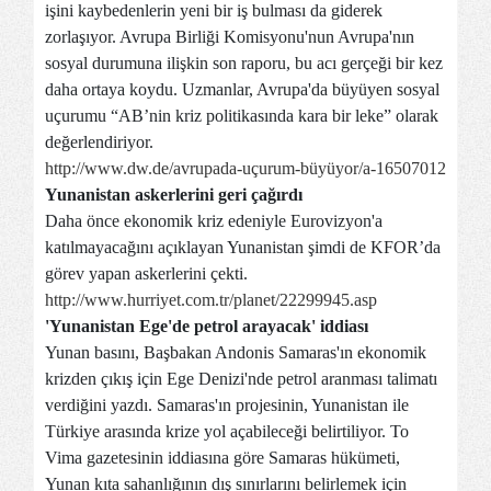
işini kaybedenlerin yeni bir iş bulması da giderek
zorlaşıyor. Avrupa Birliği Komisyonu'nun Avrupa'nın
sosyal durumuna ilişkin son raporu, bu acı gerçeği bir kez
daha ortaya koydu. Uzmanlar, Avrupa'da büyüyen sosyal
uçurumu “AB’nin kriz politikasında kara bir leke” olarak
değerlendiriyor.
http://www.dw.de/avrupada-uçurum-büyüyor/a-16507012
Yunanistan askerlerini geri çağırdı
Daha önce ekonomik kriz edeniyle Eurovizyon'a
katılmayacağını açıklayan Yunanistan şimdi de KFOR’da
görev yapan askerlerini çekti.
http://www.hurriyet.com.tr/planet/22299945.asp
'Yunanistan Ege'de petrol arayacak' iddiası
Yunan basını, Başbakan Andonis Samaras'ın ekonomik
krizden çıkış için Ege Denizi'nde petrol aranması talimatı
verdiğini yazdı. Samaras'ın projesinin, Yunanistan ile
Türkiye arasında krize yol açabileceği belirtiliyor. To
Vima gazetesinin iddiasına göre Samaras hükümeti,
Yunan kıta sahanlığının dış sınırlarını belirlemek için