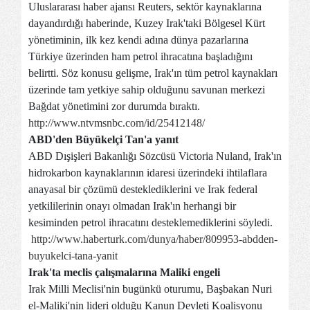
Uluslararası haber ajansı Reuters, sektör kaynaklarına
dayandırdığı haberinde, Kuzey Irak'taki Bölgesel Kürt
yönetiminin, ilk kez kendi adına dünya pazarlarına
Türkiye üzerinden ham petrol ihracatına başladığını
belirtti. Söz konusu gelişme, Irak'ın tüm petrol kaynakları
üzerinde tam yetkiye sahip olduğunu savunan merkezi
Bağdat yönetimini zor durumda bıraktı.
http://www.ntvmsnbc.com/id/25412148/
ABD'den Büyükelçi Tan'a yanıt
ABD Dışişleri Bakanlığı Sözcüsü Victoria Nuland, Irak'ın
hidrokarbon kaynaklarının idaresi üzerindeki ihtilaflara
anayasal bir çözümü desteklediklerini ve Irak federal
yetkililerinin onayı olmadan Irak'ın herhangi bir
kesiminden petrol ihracatını desteklemediklerini söyledi.
http://www.haberturk.com/dunya/haber/809953-abdden-
buyukelci-tana-yanit
Irak'ta meclis çalışmalarına Maliki engeli
Irak Milli Meclisi'nin bugünkü oturumu, Başbakan Nuri
el-Maliki'nin lideri olduğu Kanun Devleti Koalisyonu