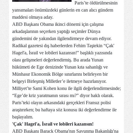
Paris’te öldürülmesinin
yansımaları önümüzdeki günlerin en can alıcı gündem
maddesi olmaya aday.
ABD Başkanı Obama ikinci dönemi için çalışma
arkadaşlarının seçerken yaptığı seçimler Dünya
gündemini de yakından ilgilendirmeye devam ediyor.
Radikal gazetesi dış haberlerden Fehim Taştekin “Çak'
Hagel'a, İsrail ve lobileri kazansın!” başlıklı yazısında
olası gelişmeleri değerlendirmiş. Bu arada Yunan
hükümeti de Ege denizinde Yunan kıta sahanlığı ve
Münhasır Ekonomik Bölge sınırlarını belirleyen bir
belgeyi Birleşmiş Milletler’e iletmeye hazırlanıyor.
Milliyet’te Sami Kohen konu ile ilgili değerlendirmesinde;
“Ege’de kriz yaratmanın sırası mı?” diyor haklı olarak.
Paris’teki olayın arkasındaki gerçekleri Fransız polisi
araştırırken; bu haftaya söz konusu iki değerlendirme ile
başlayalım.
'Çak' Hagel'a, İsrail ve lobileri kazansın!
ABD Başkanı Barack Obama'nın Savunma Bakanlığı'na