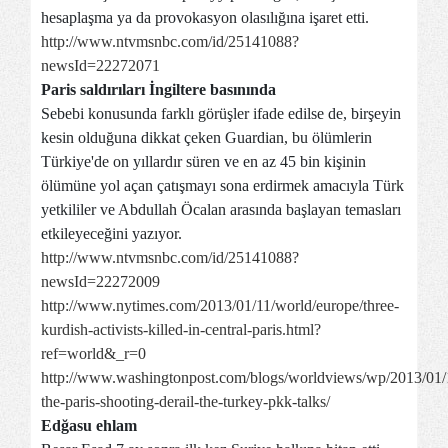
hesaplaşma ya da provokasyon olasılığına işaret etti.
http://www.ntvmsnbc.com/id/25141088?
newsId=22272071
Paris saldırıları İngiltere basınında
Sebebi konusunda farklı görüşler ifade edilse de, birşeyin
kesin olduğuna dikkat çeken Guardian, bu ölümlerin
Türkiye'de on yıllardır süren ve en az 45 bin kişinin
ölümüne yol açan çatışmayı sona erdirmek amacıyla Türk
yetkililer ve Abdullah Öcalan arasında başlayan temasları
etkileyeceğini yazıyor.
http://www.ntvmsnbc.com/id/25141088?
newsId=22272009
http://www.nytimes.com/2013/01/11/world/europe/three-
kurdish-activists-killed-in-central-paris.html?
ref=world&_r=0
http://www.washingtonpost.com/blogs/worldviews/wp/2013/01/1
the-paris-shooting-derail-the-turkey-pkk-talks/
Edğasu ehlam