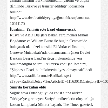
çalınan malların Türk hükümetinin yardım ve bilgisi
dâhilinde Türkiye'ye transfer edildiği” iddiasında
bulundu.
http://www.dw.de/türkiyeye-yağmacılık-suçlaması/a-
16511175
İbrahimi: Yeni süreçte Esad olamayacak
Rusya
ve
ABD
Dışişleri Bakan Yardımcıları Mihail
Bogdanov ve William Burns ile bugün Cenevre’de
buluşacak olan özel temsilci El Ahdar el İbrahimi,
Cenevre Mutabakatı’nda olmamasına rağmen Devlet
Başkanı Beşşar Esad’ın geçiş hükümetinde yeri
bulunmadığını belirtti. Reuters’a konuşan İbrahimi,
“Şüphesiz Esad, bu hükümetin üyesi olmayacak” dedi.
http://www.radikal.com.tr/Radikal.aspx?
aType=RadikalDetayV3&ArticleID=1116301&CategoryID=10
Sınırda korkulan oldu
Soğuk hava Ortadoğu’yu da etkisi altına alırken
Türkiye’ye giremeyen Suriyeli mültecilerin oluşturduğu
korsan kamplarda ölümler başladı. The Times gazetesi,