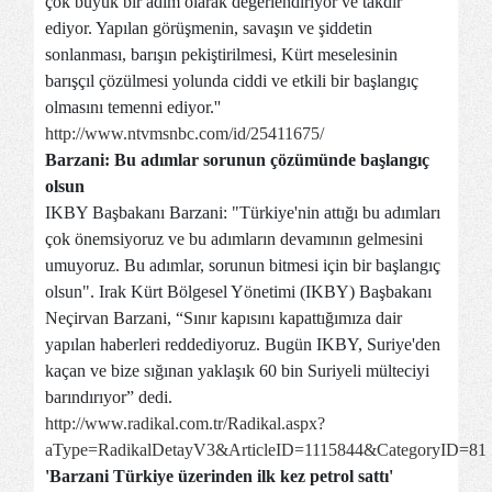
çok büyük bir adım olarak değerlendiriyor ve takdir
ediyor. Yapılan görüşmenin, savaşın ve şiddetin
sonlanması, barışın pekiştirilmesi, Kürt meselesinin
barışçıl çözülmesi yolunda ciddi ve etkili bir başlangıç
olmasını temenni ediyor.''
http://www.ntvmsnbc.com/id/25411675/
Barzani: Bu adımlar sorunun çözümünde başlangıç
olsun
IKBY Başbakanı Barzani: "Türkiye'nin attığı bu adımları
çok önemsiyoruz ve bu adımların devamının gelmesini
umuyoruz. Bu adımlar, sorunun bitmesi için bir başlangıç
olsun". Irak Kürt Bölgesel Yönetimi (IKBY) Başbakanı
Neçirvan Barzani, “Sınır kapısını kapattığımıza dair
yapılan haberleri reddediyoruz. Bugün IKBY, Suriye'den
kaçan ve bize sığınan yaklaşık 60 bin Suriyeli mülteciyi
barındırıyor” dedi.
http://www.radikal.com.tr/Radikal.aspx?
aType=RadikalDetayV3&ArticleID=1115844&CategoryID=81
'Barzani Türkiye üzerinden ilk kez petrol sattı'