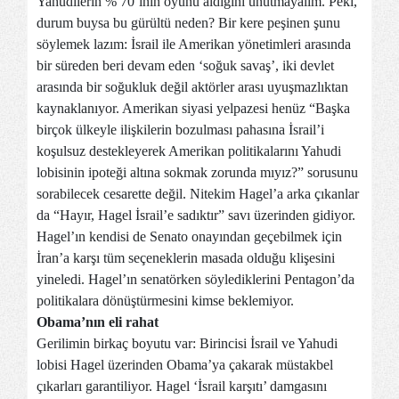
Yahudilerin % 70’inin oyunu aldığını unutmayalım. Peki,
durum buysa bu gürültü neden? Bir kere peşinen şunu
söylemek lazım: İsrail ile Amerikan yönetimleri arasında
bir süreden beri devam eden ‘soğuk savaş’, iki devlet
arasında bir soğukluk değil aktörler arası uyuşmazlıktan
kaynaklanıyor. Amerikan siyasi yelpazesi henüz “Başka
birçok ülkeyle ilişkilerin bozulması pahasına İsrail’i
koşulsuz destekleyerek Amerikan politikalarını Yahudi
lobisinin ipoteği altına sokmak zorunda mıyız?” sorusunu
sorabilecek cesarette değil. Nitekim Hagel’a arka çıkanlar
da “Hayır, Hagel İsrail’e sadıktır” savı üzerinden gidiyor.
Hagel’ın kendisi de Senato onayından geçebilmek için
İran’a karşı tüm seçeneklerin masada olduğu klişesini
yineledi. Hagel’ın senatörken söylediklerini Pentagon’da
politikalara dönüştürmesini kimse beklemiyor.
Obama’nın eli rahat
Gerilimin birkaç boyutu var: Birincisi İsrail ve Yahudi
lobisi Hagel üzerinden Obama’ya çakarak müstakbel
çıkarları garantiliyor. Hagel ‘İsrail karşıtı’ damgasını