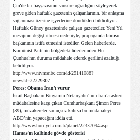
Çin'de bir başyazısının sansüre uğradığını söyleyerek
greve giden haftalık gazetenin çalışanlarının, bir anlaşma
sağlanması üzerine işyerlerine döndükleri bildiriliyor.
Haftalık Güney gazetesinde çalışan gazeteciler, Yeni Yıl
mesajının değiştirilmesi nedeniyle, propaganda bürosu
başkanının istifa etmesini istediler. Gelen haberlerde,
Komünist Parti'nin bölgedeki liderlerinden Hu
Çunhua'nın duruma müdahale ederek gerilimi azalttığı
belirtiliyor.
http://www.ntvmsnbc.com/id/25141088?
newsId=22229307
Peres: Obama İran’ı vurur
İsrail Başbakanı Binyamin Netanyahu’nun İran’a askeri
müdahalesine karşı çıkan Cumhurbaşkanı Şimon Peres
(89), müzakereler sonuçsuz kalırsa bu müdahaleyi
ABD’nin yapacağını iddia etti.
http://www.hurriyet.com.tr/planet/22337094.asp
Hamas'ın kalbinde gövde gösterisi