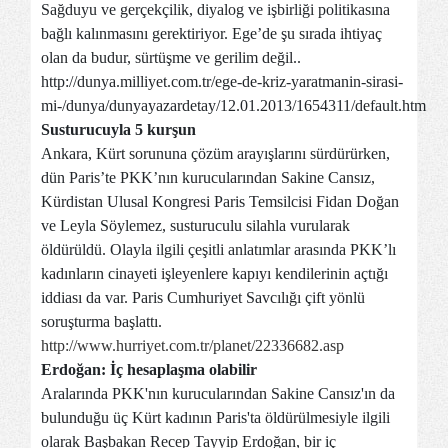
Sağduyu ve gerçekçilik, diyalog ve işbirliği politikasına
bağlı kalınmasını gerektiriyor. Ege’de şu sırada ihtiyaç
olan da budur, sürtüşme ve gerilim değil..
http://dunya.milliyet.com.tr/ege-de-kriz-yaratmanin-sirasi-
mi-/dunya/dunyayazardetay/12.01.2013/1654311/default.htm
Susturucuyla 5 kurşun
Ankara, Kürt sorununa çözüm arayışlarını sürdürürken,
dün Paris’te PKK’nın kurucularından Sakine Cansız,
Kürdistan Ulusal Kongresi Paris Temsilcisi Fidan Doğan
ve Leyla Söylemez, susturuculu silahla vurularak
öldürüldü. Olayla ilgili çeşitli anlatımlar arasında PKK’lı
kadınların cinayeti işleyenlere kapıyı kendilerinin açtığı
iddiası da var. Paris Cumhuriyet Savcılığı çift yönlü
soruşturma başlattı.
http://www.hurriyet.com.tr/planet/22336682.asp
Erdoğan: İç hesaplaşma olabilir
Aralarında PKK'nın kurucularından Sakine Cansız'ın da
bulunduğu üç Kürt kadının Paris'ta öldürülmesiyle ilgili
olarak Başbakan Recep Tayyip Erdoğan, bir iç