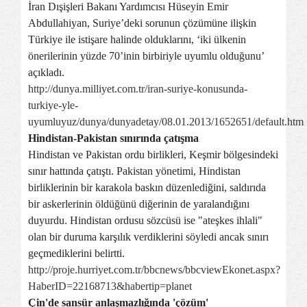
İran Dışişleri Bakanı Yardımcısı Hüseyin Emir
Abdullahiyan, Suriye’deki sorunun çözümüne ilişkin
Türkiye ile istişare halinde olduklarını, ‘iki ülkenin
önerilerinin yüzde 70’inin birbiriyle uyumlu olduğunu’
açıkladı.
http://dunya.milliyet.com.tr/iran-suriye-konusunda-
turkiye-yle-
uyumluyuz/dunya/dunyadetay/08.01.2013/1652651/default.htm
Hindistan-Pakistan sınırında çatışma
Hindistan ve Pakistan ordu birlikleri, Keşmir bölgesindeki
sınır hattında çatıştı. Pakistan yönetimi, Hindistan
birliklerinin bir karakola baskın düzenlediğini, saldırıda
bir askerlerinin öldüğünü diğerinin de yaralandığını
duyurdu. Hindistan ordusu sözcüsü ise "ateşkes ihlali"
olan bir duruma karşılık verdiklerini söyledi ancak sınırı
geçmediklerini belirtti.
http://proje.hurriyet.com.tr/bbcnews/bbcviewEkonet.aspx?
HaberID=22168713&habertip=planet
Çin'de sansür anlaşmazlığında 'çözüm'