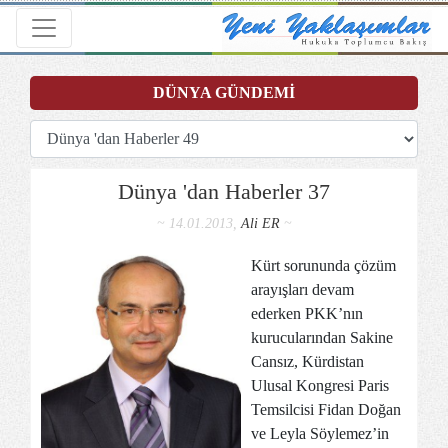
Toggle navigation
DÜNYA GÜNDEMİ
Dünya 'dan Haberler 37
~ 14.01.2013,
Ali ER
~
Kürt sorununda çözüm
arayışları devam
ederken PKK’nın
kurucularından Sakine
Cansız, Kürdistan
Ulusal Kongresi Paris
Temsilcisi Fidan Doğan
ve Leyla Söylemez’in