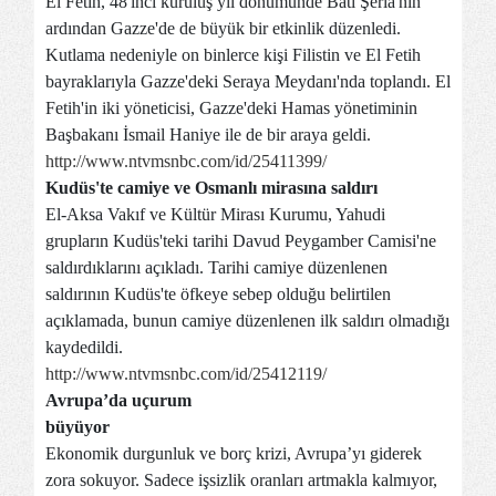
El Fetih, 48'inci kuruluş yıl dönümünde Batı Şeria'nın
ardından Gazze'de de büyük bir etkinlik düzenledi.
Kutlama nedeniyle on binlerce kişi Filistin ve El Fetih
bayraklarıyla Gazze'deki Seraya Meydanı'nda toplandı. El
Fetih'in iki yöneticisi, Gazze'deki Hamas yönetiminin
Başbakanı İsmail Haniye ile de bir araya geldi.
http://www.ntvmsnbc.com/id/25411399/
Kudüs'te camiye ve Osmanlı mirasına saldırı
El-Aksa Vakıf ve Kültür Mirası Kurumu, Yahudi
grupların Kudüs'teki tarihi Davud Peygamber Camisi'ne
saldırdıklarını açıkladı. Tarihi camiye düzenlenen
saldırının Kudüs'te öfkeye sebep olduğu belirtilen
açıklamada, bunun camiye düzenlenen ilk saldırı olmadığı
kaydedildi.
http://www.ntvmsnbc.com/id/25412119/
Avrupa’da uçurum
büyüyor
Ekonomik durgunluk ve borç krizi, Avrupa’yı giderek
zora sokuyor. Sadece işsizlik oranları artmakla kalmıyor,