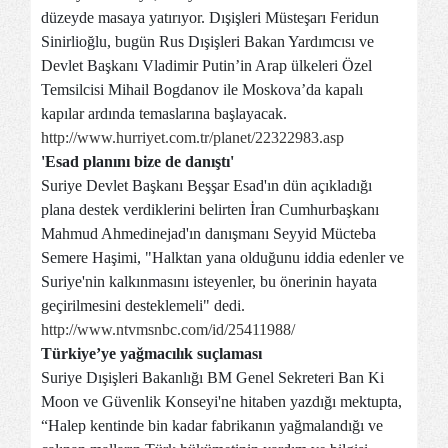
düzeyde masaya yatırıyor. Dışişleri Müsteşarı Feridun
Sinirlioğlu, bugün Rus Dışişleri Bakan Yardımcısı ve
Devlet Başkanı Vladimir Putin’in Arap ülkeleri Özel
Temsilcisi Mihail Bogdanov ile Moskova’da kapalı
kapılar ardında temaslarına başlayacak.
http://www.hurriyet.com.tr/planet/22322983.asp
'Esad planını bize de danıştı'
Suriye Devlet Başkanı Beşşar Esad'ın dün açıkladığı
plana destek verdiklerini belirten İran Cumhurbaşkanı
Mahmud Ahmedinejad'ın danışmanı Seyyid Mücteba
Semere Haşimi, "Halktan yana olduğunu iddia edenler ve
Suriye'nin kalkınmasını isteyenler, bu önerinin hayata
geçirilmesini desteklemeli" dedi.
http://www.ntvmsnbc.com/id/25411988/
Türkiye’ye yağmacılık suçlaması
Suriye Dışişleri Bakanlığı BM Genel Sekreteri Ban Ki
Moon ve Güvenlik Konseyi'ne hitaben yazdığı mektupta,
“Halep kentinde bin kadar fabrikanın yağmalandığı ve