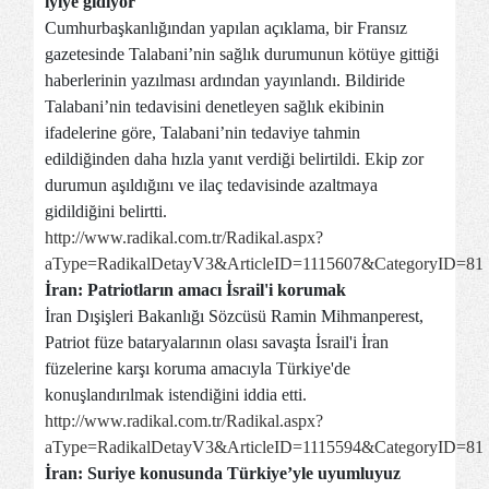
iyiye gidiyor
Cumhurbaşkanlığından yapılan açıklama, bir Fransız
gazetesinde Talabani’nin sağlık durumunun kötüye gittiği
haberlerinin yazılması ardından yayınlandı. Bildiride
Talabani’nin tedavisini denetleyen sağlık ekibinin
ifadelerine göre, Talabani’nin tedaviye tahmin
edildiğinden daha hızla yanıt verdiği belirtildi. Ekip zor
durumun aşıldığını ve ilaç tedavisinde azaltmaya
gidildiğini belirtti.
http://www.radikal.com.tr/Radikal.aspx?
aType=RadikalDetayV3&ArticleID=1115607&CategoryID=81
İran: Patriotların amacı İsrail'i korumak
İran Dışişleri Bakanlığı Sözcüsü Ramin Mihmanperest,
Patriot füze bataryalarının olası savaşta İsrail'i İran
füzelerine karşı koruma amacıyla Türkiye'de
konuşlandırılmak istendiğini iddia etti.
http://www.radikal.com.tr/Radikal.aspx?
aType=RadikalDetayV3&ArticleID=1115594&CategoryID=81
İran: Suriye konusunda Türkiye’yle uyumluyuz