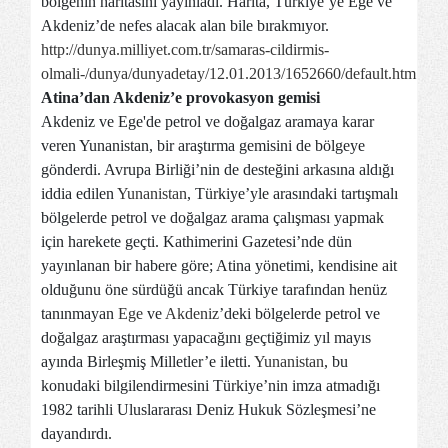
bölgenin haritasını yayınladı. Harita, Türkiye’ye Ege ve
Akdeniz’de nefes alacak alan bile bırakmıyor.
http://dunya.milliyet.com.tr/samaras-cildirmis-
olmali-/dunya/dunyadetay/12.01.2013/1652660/default.htm
Atina’dan Akdeniz’e provokasyon gemisi
Akdeniz ve Ege'de petrol ve doğalgaz aramaya karar
veren Yunanistan, bir araştırma gemisini de bölgeye
gönderdi. Avrupa Birliği’nin de desteğini arkasına aldığı
iddia edilen
Yunanistan
, Türkiye’yle arasındaki tartışmalı
bölgelerde petrol ve doğalgaz arama çalışması yapmak
için harekete geçti. Kathimerini Gazetesi’nde dün
yayınlanan bir habere göre; Atina yönetimi, kendisine ait
olduğunu öne sürdüğü ancak Türkiye tarafından henüz
tanınmayan
Ege
ve
Akdeniz
’deki bölgelerde petrol ve
doğalgaz araştırması yapacağını geçtiğimiz yıl mayıs
ayında Birleşmiş Milletler’e iletti.
Yunanistan
, bu
konudaki bilgilendirmesini Türkiye’nin imza atmadığı
1982 tarihli Uluslararası Deniz Hukuk Sözleşmesi’ne
dayandırdı.