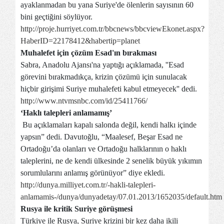
ayaklanmadan bu yana Suriye'de ölenlerin sayısının 60
bini geçtiğini söylüyor.
http://proje.hurriyet.com.tr/bbcnews/bbcviewEkonet.aspx?
HaberID=22178412&habertip=planet
Muhalefet için çözüm Esad'ın bırakması
Sabra, Anadolu Ajansı'na yaptığı açıklamada, ''Esad
görevini bırakmadıkça, krizin çözümü için sunulacak
hiçbir girişimi Suriye muhalefeti kabul etmeyecek'' dedi.
http://www.ntvmsnbc.com/id/25411766/
‘Haklı talepleri anlamamış’
Bu açıklamaları kapalı salonda değil, kendi halkı içinde
yapsın” dedi. Davutoğlu, “Maalesef, Beşar Esad ne
Ortadoğu’da olanları ve Ortadoğu halklarının o haklı
taleplerini, ne de kendi ülkesinde 2 senelik büyük yıkımın
sorumlularını anlamış görünüyor” diye ekledi.
http://dunya.milliyet.com.tr/-hakli-talepleri-
anlamamis-/dunya/dunyadetay/07.01.2013/1652035/default.htm
Rusya ile kritik Suriye görüşmesi
Türkiye ile Rusya, Suriye krizini bir kez daha ikili