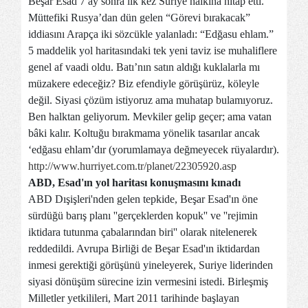
Beşar Esad 7 ay sonra ilk kez Suriye halkına hitap etti.
Müttefiki Rusya’dan dün gelen “Görevi bırakacak”
iddiasını Arapça iki sözcükle yalanladı: “Edğasu ehlam.”
5 maddelik yol haritasındaki tek yeni taviz ise muhaliflere
genel af vaadi oldu. Batı’nın satın aldığı kuklalarla mı
müzakere edeceğiz? Biz efendiyle görüşürüz, köleyle
değil. Siyasi çözüm istiyoruz ama muhatap bulamıyoruz.
Ben halktan geliyorum. Mevkiler gelip geçer; ama vatan
bâki kalır. Koltuğu bırakmama yönelik tasarılar ancak
‘edğasu ehlam’dır (yorumlamaya değmeyecek rüyalardır).
http://www.hurriyet.com.tr/planet/22305920.asp
ABD, Esad'ın yol haritası konuşmasını kınadı
ABD Dışişleri'nden gelen tepkide, Beşar Esad'ın öne
sürdüğü barış planı ''gerçeklerden kopuk'' ve ''rejimin
iktidara tutunma çabalarından biri'' olarak nitelenerek
reddedildi. Avrupa Birliği de Beşar Esad'ın iktidardan
inmesi gerektiği görüşünü yineleyerek, Suriye liderinden
siyasi dönüşüm sürecine izin vermesini istedi. Birleşmiş
Milletler yetkilileri, Mart 2011 tarihinde başlayan