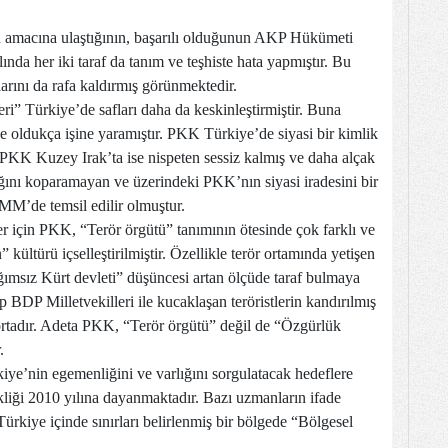
a amacına ulaştığının, başarılı olduğunun AKP Hükümeti
ında her iki taraf da tanım ve teşhiste hata yapmıştır. Bu
larını da rafa kaldırmış görünmektedir.
” Türkiye’de safları daha da keskinleştirmiştir. Buna
e oldukça işine yaramıştır. PKK Türkiye’de siyasi bir kimlik
. PKK Kuzey Irak’ta ise nispeten sessiz kalmış ve daha alçak
ağını koparamayan ve üzerindeki PKK’nın siyasi iradesini bir
MM’de temsil edilir olmuştur.
er için PKK, “Terör örgütü” tanımının ötesinde çok farklı ve
kültürü içselleştirilmiştir. Özellikle terör ortamında yetişen
ğımsız Kürt devleti” düşüncesi artan ölçüde taraf bulmaya
p BDP Milletvekilleri ile kucaklaşan teröristlerin kandırılmış
rtadır. Adeta PKK, “Terör örgütü” değil de “Özgürlük
.
iye’nin egemenliğini ve varlığını sorgulatacak hedeflere
ikliği 2010 yılına dayanmaktadır. Bazı uzmanların ifade
Türkiye içinde sınırları belirlenmiş bir bölgede “Bölgesel