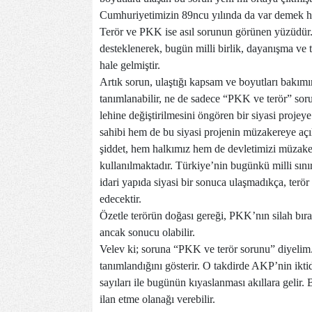
Cumhuriyetimizin 89ncu yılında da var demek her
Terör ve PKK ise asıl sorunun görünen yüzüdür. 1
desteklenerek, bugün milli birlik, dayanışma ve 
hale gelmiştir.
Artık sorun, ulaştığı kapsam ve boyutları bakımı
tanımlanabilir, ne de sadece “PKK ve terör” sor
lehine değiştirilmesini öngören bir siyasi projey
sahibi hem de bu siyasi projenin müzakereye açıl
şiddet, hem halkımız hem de devletimizi müzaker
kullanılmaktadır. Türkiye’nin bugünkü milli sını
idari yapıda siyasi bir sonuca ulaşmadıkça, terö
edecektir.
Özetle terörün doğası gereği, PKK’nın silah bıra
ancak sonucu olabilir.
Velev ki; soruna “PKK ve terör sorunu” diyelim. 
tanımlandığını gösterir. O takdirde AKP’nin ikti
sayıları ile bugünün kıyaslanması akıllara gelir
ilan etme olanağı verebilir.