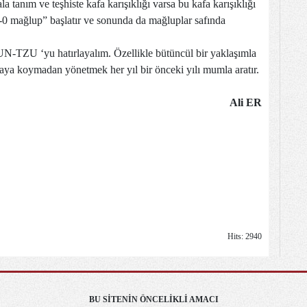
tanım ve teşhiste kafa karışıklığı varsa bu kafa karışıklığı
-0 mağlup” başlatır ve sonunda da mağluplar safında
 SUN-TZU ‘yu hatırlayalım. Özellikle bütüncül bir yaklaşımla
aya koymadan yönetmek her yıl bir önceki yılı mumla aratır.
Ali ER
Hits: 2940
BU SİTENİN ÖNCELİKLİ AMACI