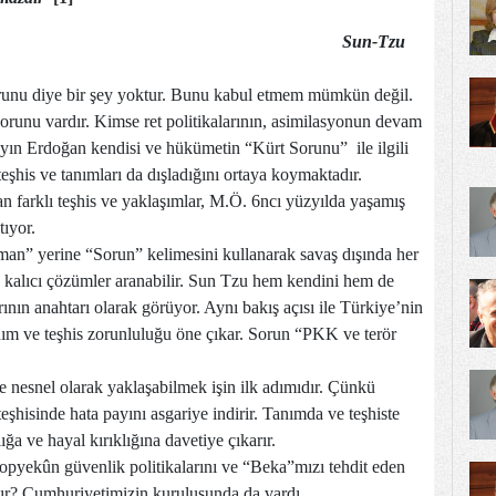
Sun-Tzu
runu diye bir şey yoktur. Bunu kabul etmem mümkün değil.
orunu vardır. Kimse ret politikalarının, asimilasyonun devam
ayın Erdoğan kendisi ve hükümetin “Kürt Sorunu” ile ilgili
teşhis ve tanımları da dışladığını ortaya koymaktadır.
n farklı teşhis ve yaklaşımlar, M.Ö. 6ncı yüzyılda yaşamış
tıyor.
an” yerine “Sorun” kelimesini kullanarak savaş dışında her
lara kalıcı çözümler aranabilir. Sun Tzu hem kendini hem de
ının anahtarı olarak görüyor. Aynı bakış açısı ile Türkiye’nin
nım ve teşhis zorunluluğu öne çıkar. Sorun “PKK ve terör
 nesnel olarak yaklaşabilmek işin ilk adımıdır. Çünkü
şhisinde hata payını asgariye indirir. Tanımda ve teşhiste
ığa ve hayal kırıklığına davetiye çıkarır.
opyekûn güvenlik politikalarını ve “Beka”mızı tehdit eden
tır? Cumhuriyetimizin kuruluşunda da vardı,