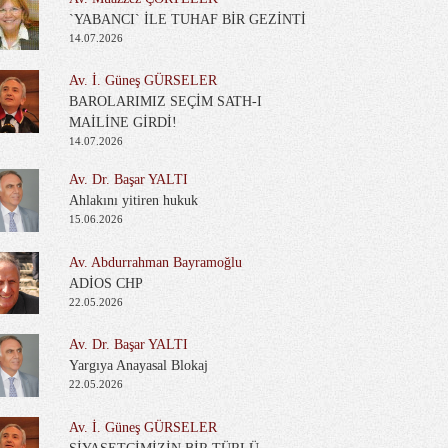
`YABANCI` İLE TUHAF BİR GEZİNTİ
14.07.2026
Av. İ. Güneş GÜRSELER
BAROLARIMIZ SEÇİM SATH-I
MAİLİNE GİRDİ!
14.07.2026
Av. Dr. Başar YALTI
Ahlakını yitiren hukuk
15.06.2026
Av. Abdurrahman Bayramoğlu
ADİOS CHP
22.05.2026
Av. Dr. Başar YALTI
Yargıya Anayasal Blokaj
22.05.2026
Av. İ. Güneş GÜRSELER