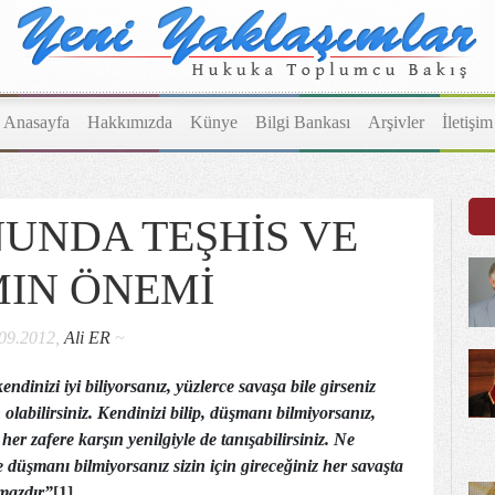
Anasayfa
Hakkımızda
Künye
Bilgi Bankası
Arşivler
İletişim
UNDA TEŞHİS VE
MIN ÖNEMİ
.09.2012,
Ali ER
~
dinizi iyi biliyorsanız, yüzlerce savaşa bile girseniz
olabilirsiniz. Kendinizi bilip, düşmanı bilmiyorsanız,
er zafere karşın yenilgiyle de tanışabilirsiniz. Ne
e düşmanı bilmiyorsanız sizin için gireceğiniz her savaşta
lmazdır”
[1]