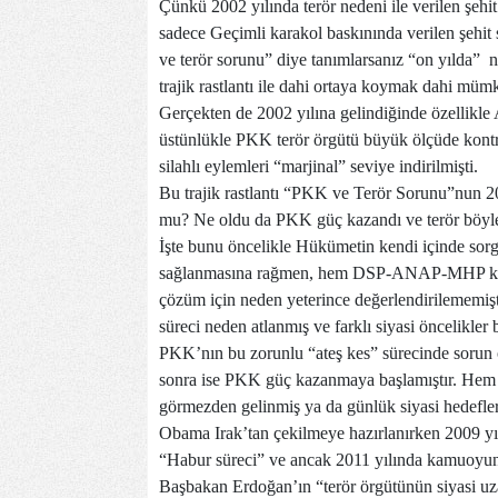
Çünkü 2002 yılında terör nedeni ile verilen şehit
sadece Geçimli karakol baskınında verilen şehit 
ve terör sorunu” diye tanımlarsanız “on yılda” 
trajik rastlantı ile dahi ortaya koymak dahi müm
Gerçekten de 2002 yılına gelindiğinde özellikl
üstünlükle PKK terör örgütü büyük ölçüde kontro
silahlı eylemleri “marjinal” seviye indirilmişti.
Bu trajik rastlantı “PKK ve Terör Sorunu”nun 20
mu? Ne oldu da PKK güç kazandı ve terör böyle
İşte bunu öncelikle Hükümetin kendi içinde sorg
sağlanmasına rağmen, hem DSP-ANAP-MHP koalis
çözüm için neden yeterince değerlendirilememiş
süreci neden atlanmış ve farklı siyasi öncelikler
PKK’nın bu zorunlu “ateş kes” sürecinde sorun 
sonra ise PKK güç kazanmaya başlamıştır. Hem k
görmezden gelinmiş ya da günlük siyasi hedefler
Obama Irak’tan çekilmeye hazırlanırken 2009 yılı
“Habur süreci” ve ancak 2011 yılında kamuoyuna 
Başbakan Erdoğan’ın “terör örgütünün siyasi uz