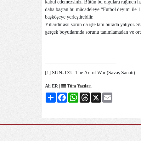
kabul edemezsiniz. Bütün bu olgulara rağmen hala 
daha baştan bu mücadeleye “Futbol deyimi ile 1
başköşeye yerleştirebilir.
Yıllardır asıl sorun da işte tam burada yatıyor.
gerçek boyutlarında sorunu tanımlamadan ve ort
[1]
SUN-TZU The Art of War (Savaş Sanatı)
Ali ER |
Tüm Yazıları
Share
Facebook
WhatsApp
Threads
X
Email