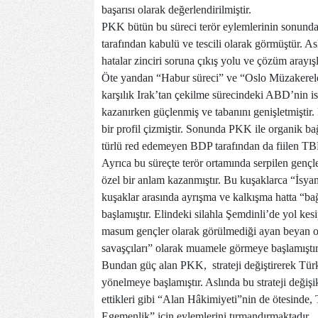
başarısı olarak değerlendirilmiştir.
PKK bütün bu süreci terör eylemlerinin sonund
tarafından kabulü ve tescili olarak görmüştür. Asl
hatalar zinciri soruna çıkış yolu ve çözüm arayış
Öte yandan “Habur süreci” ve “Oslo Müzakereleri
karşılık Irak’tan çekilme sürecindeki ABD’nin is
kazanırken güçlenmiş ve tabanını genişletmiştir
bir profil çizmiştir. Sonunda PKK ile organik b
türlü red edemeyen BDP tarafından da fiilen TB
Ayrıca bu süreçte terör ortamında serpilen gençl
özel bir anlam kazanmıştır. Bu kuşaklarca “İsyan” 
kuşaklar arasında ayrışma ve kalkışma hatta “ba
başlamıştır. Elindeki silahla Şemdinli’de yol kesi
masum gençler olarak görülmediği ayan beyan o
savaşçıları” olarak muamele görmeye başlamıştır
Bundan güç alan PKK, strateji değiştirerek Türk
yönelmeye başlamıştır. Aslında bu strateji değiş
ettikleri gibi “Alan Hâkimiyeti”nin de ötesinde, 
Egemenlik” için eylemlerini tırmandırmaktadır.