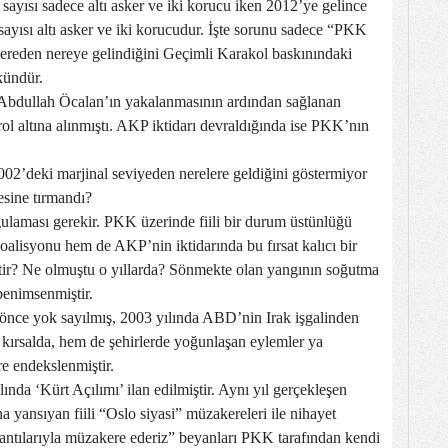
 sayısı sadece altı asker ve iki korucu iken 2012’ye gelince
sayısı altı asker ve iki korucudur. İşte sorunu sadece “PKK
nereden nereye gelindiğini Geçimli Karakol baskınındaki
kündür.
e Abdullah Öcalan’ın yakalanmasının ardından sağlanan
l altına alınmıştı. AKP iktidarı devraldığında ise PKK’nın
02’deki marjinal seviyeden nerelere geldiğini göstermiyor
sine tırmandı?
ulaması gerekir. PKK üzerinde fiili bir durum üstünlüğü
yonu hem de AKP’nin iktidarında bu fırsat kalıcı bir
tir? Ne olmuştu o yıllarda? Sönmekte olan yangının soğutma
 benimsenmiştir.
önce yok sayılmış, 2003 yılında ABD’nin Irak işgalinden
ırsalda, hem de şehirlerde yoğunlaşan eylemler ya
e endekslenmiştir.
nda ‘Kürt Açılımı’ ilan edilmiştir. Aynı yıl gerçekleşen
yansıyan fiili “Oslo siyasi” müzakereleri ile nihayet
antılarıyla müzakere ederiz” beyanları PKK tarafından kendi