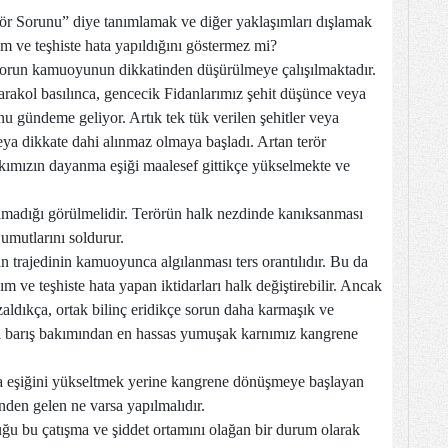
ör Sorunu” diye tanımlamak ve diğer yaklaşımları dışlamak
ım ve teşhiste hata yapıldığını göstermez mi?
 sorun kamuoyunun dikkatinden düşürülmeye çalışılmaktadır.
arakol basılınca, gencecik Fidanlarımız şehit düşünce veya
nu gündeme geliyor. Artık tek tük verilen şehitler veya
veya dikkate dahi alınmaz olmaya başladı. Artan terör
kımızın dayanma eşiği maalesef gittikçe yükselmekte ve
adığı görülmelidir. Terörün halk nezdinde kanıksanması
 umutlarını soldurur.
trajedinin kamuoyunca algılanması ters orantılıdır. Bu da
ım ve teşhiste hata yapan iktidarları halk değiştirebilir. Ancak
aldıkça, ortak bilinç eridikçe sorun daha karmaşık ve
barış bakımından en hassas yumuşak karnımız kangrene
a eşiğini yükseltmek yerine kangrene dönüşmeye başlayan
nden gelen ne varsa yapılmalıdır.
ğu bu çatışma ve şiddet ortamını olağan bir durum olarak