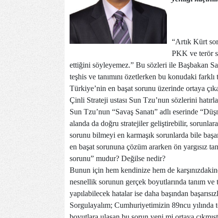
“Artık Kürt so
PKK ve terör s
ettiğini söyleyemez.” Bu sözleri ile Başbakan S
teşhis ve tanımını özetlerken bu konudaki farklı 
Türkiye’nin en başat sorunu üzerinde ortaya çıka
Çinli Strateji ustası Sun Tzu’nun sözlerini hatırla
Sun Tzu’nun “Savaş Sanatı” adlı eserinde “Düşm
alanda da doğru stratejiler geliştirebilir, sorun
sorunu bilmeyi en karmaşık sorunlarda bile başar
en başat sorununa çözüm ararken ön yargısız ta
sorunu” mudur? Değilse nedir?
Bunun için hem kendinize hem de karşınızdakine
nesnellik sorunun gerçek boyutlarında tanım ve te
yapılabilecek hatalar ise daha başından başarısızl
Sorgulayalım; Cumhuriyetimizin 89ncu yılında t
boyutlara ulaşan bu sorun yeni mi ortaya çıkmış