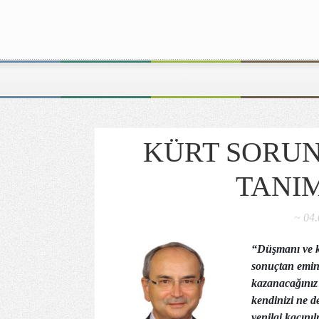
KÜRT SORUN
TANI
~ 04
“Düşmanı ve ken
sonuçtan emin 
kazanacağınız h
kendinizi ne d
yenilgi kaçını