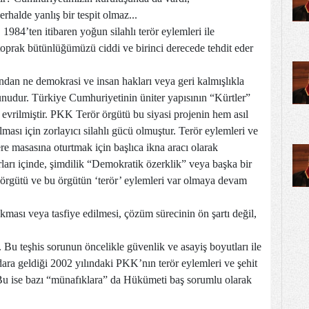
halde yanlış bir tespit olmaz...
984’ten itibaren yoğun silahlı terör eylemleri ile
toprak bütünlüğümüzü ciddi ve birinci derecede tehdit eder
ndan ne demokrasi ve insan hakları veya geri kalmışlıkla
unudur. Türkiye Cumhuriyetinin üniter yapısının “Kürtler”
e evrilmiştir. PKK Terör örgütü bu siyasi projenin hem asıl
ması için zorlayıcı silahlı gücü olmuştur. Terör eylemleri ve
e masasına oturtmak için başlıca ikna aracı olarak
rları içinde, şimdilik “Demokratik özerklik” veya başka bir
r örgütü ve bu örgütün ‘terör’ eylemleri var olmaya devam
kması veya tasfiye edilmesi, çözüm sürecinin ön şartı değil,
Bu teşhis sorunun öncelikle güvenlik ve asayiş boyutları ile
dara geldiği 2002 yılındaki PKK’nın terör eylemleri ve şehit
. Bu ise bazı “münafıklara” da Hükümeti baş sorumlu olarak