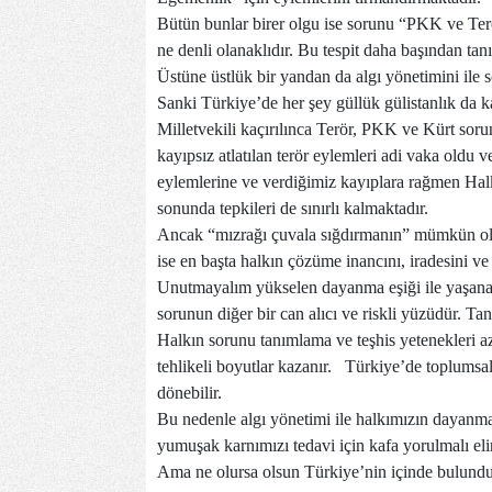
Bütün bunlar birer olgu ise sorunu “PKK ve Ter
ne denli olanaklıdır. Bu tespit daha başından tan
Üstüne üstlük bir yandan da algı yönetimini ile
Sanki Türkiye’de her şey güllük gülistanlık da k
Milletvekili kaçırılınca Terör, PKK ve Kürt soru
kayıpsız atlatılan terör eylemleri adi vaka oldu 
eylemlerine ve verdiğimiz kayıplara rağmen Hal
sonunda tepkileri de sınırlı kalmaktadır.
Ancak “mızrağı çuvala sığdırmanın” mümkün olm
ise en başta halkın çözüme inancını, iradesini ve
Unutmayalım yükselen dayanma eşiği ile yaşanan 
sorunun diğer bir can alıcı ve riskli yüzüdür. Tan
Halkın sorunu tanımlama ve teşhis yetenekleri az
tehlikeli boyutlar kazanır.
Türkiye’de toplumsal 
dönebilir.
Bu nedenle algı yönetimi ile halkımızın dayanm
yumuşak karnımızı tedavi için kafa yorulmalı eli
Ama ne olursa olsun Türkiye’nin içinde bulundu