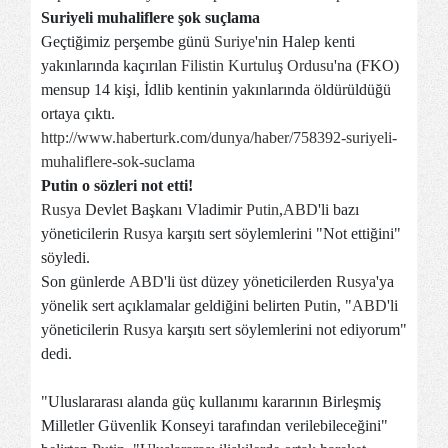
Suriyeli muhaliflere şok suçlama
Geçtiğimiz perşembe günü
Suriye
'nin Halep kenti
yakınlarında kaçırılan
Filistin Kurtuluş Ordusu
'na (FKO)
mensup 14 kişi, İdlib kentinin yakınlarında öldürüldüğü
ortaya çıktı.
http://www.haberturk.com/dunya/haber/758392-suriyeli-
muhaliflere-sok-suclama
Putin o sözleri not etti!
Rusya
Devlet Başkanı Vladimir
Putin
,
ABD
'li bazı
yöneticilerin
Rusya
karşıtı sert söylemlerini "Not ettiğini"
söyledi.
Son günlerde
ABD
'li üst düzey yöneticilerden
Rusya
'ya
yönelik sert açıklamalar geldiğini belirten
Putin
, "
ABD
'li
yöneticilerin
Rusya
karşıtı sert söylemlerini not ediyorum"
dedi.
"Uluslararası alanda güç kullanımı kararının Birleşmiş
Milletler Güvenlik Konseyi tarafından verilebileceğini"