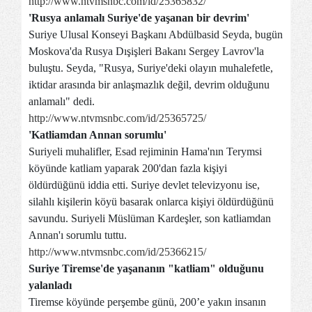
http://www.ntvmsnbc.com/id/25365832/
'Rusya anlamalı Suriye'de yaşanan bir devrim'
Suriye Ulusal Konseyi Başkanı Abdülbasid Seyda, bugün
Moskova'da Rusya Dışişleri Bakanı Sergey Lavrov'la
buluştu. Seyda, "Rusya, Suriye'deki olayın muhalefetle,
iktidar arasında bir anlaşmazlık değil, devrim olduğunu
anlamalı" dedi.
http://www.ntvmsnbc.com/id/25365725/
'Katliamdan Annan sorumlu'
Suriyeli muhalifler, Esad rejiminin Hama'nın Terymsi
köyünde katliam yaparak 200'dan fazla kişiyi
öldürdüğünü iddia etti. Suriye devlet televizyonu ise,
silahlı kişilerin köyü basarak onlarca kişiyi öldürdüğünü
savundu. Suriyeli Müslüman Kardeşler, son katliamdan
Annan'ı sorumlu tuttu.
http://www.ntvmsnbc.com/id/25366215/
Suriye Tiremse'de yaşananın "katliam" olduğunu
yalanladı
Tiremse köyünde perşembe günü, 200’e yakın insanın