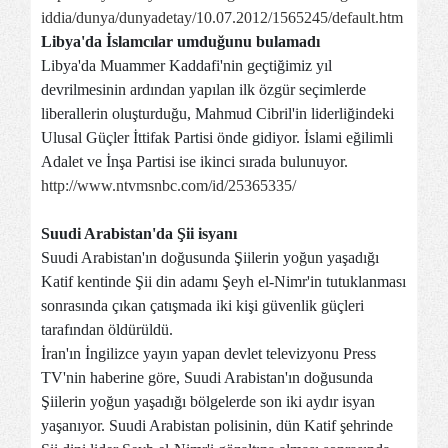
iddia/dunya/dunyadetay/10.07.2012/1565245/default.htm
Libya'da İslamcılar umduğunu bulamadı
Libya'da Muammer Kaddafi'nin geçtiğimiz yıl
devrilmesinin ardından yapılan ilk özgür seçimlerde
liberallerin oluşturduğu, Mahmud Cibril'in liderliğindeki
Ulusal Güçler İttifak Partisi önde gidiyor. İslami eğilimli
Adalet ve İnşa Partisi ise ikinci sırada bulunuyor.
http://www.ntvmsnbc.com/id/25365335/
Suudi Arabistan'da Şii isyanı
Suudi Arabistan'ın doğusunda Şiilerin yoğun yaşadığı
Katif kentinde Şii din adamı Şeyh el-Nimr'in tutuklanması
sonrasında çıkan çatışmada iki kişi güvenlik güçleri
tarafından öldürüldü.
İran'ın İngilizce yayın yapan devlet televizyonu Press
TV'nin haberine göre, Suudi Arabistan'ın doğusunda
Şiilerin yoğun yaşadığı bölgelerde son iki aydır isyan
yaşanıyor. Suudi Arabistan polisinin, dün Katif şehrinde