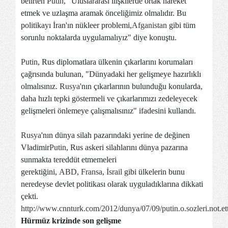
belirten
Putin
, "Uluslararası ilişkilerde ortak hareket
etmek ve uzlaşma aramak önceliğimiz olmalıdır. Bu
politikayı İran'ın nükleer problemi,
Afganistan
gibi tüm
sorunlu noktalarda uygulamalıyız" diye konuştu.
Putin
, Rus diplomatlara ülkenin çıkarlarını korumaları
çağrısında bulunan, "Dünyadaki her gelişmeye hazırlıklı
olmalısınız.
Rusya
'nın çıkarlarının bulunduğu konularda,
daha hızlı tepki göstermeli ve çıkarlarımızı zedeleyecek
gelişmeleri önlemeye çalışmalısınız" ifadesini kullandı.
Rusya
'nın dünya silah pazarındaki yerine de değinen
Vladimir
Putin
, Rus askeri silahlarını dünya pazarına
sunmakta tereddüt etmemeleri
gerektiğini,
ABD
,
Fransa
,
İsrail
gibi ülkelerin bunu
neredeyse devlet politikası olarak uyguladıklarına dikkati
çekti.
http://www.cnnturk.com/2012/dunya/07/09/putin.o.sozleri.not.et
Hürmüz krizinde son gelişme