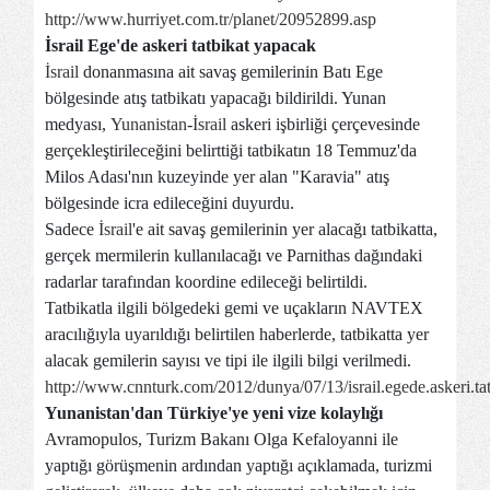
http://www.hurriyet.com.tr/planet/20952899.asp
İsrail Ege'de askeri tatbikat yapacak
İsrail
donanmasına ait savaş gemilerinin Batı Ege
bölgesinde atış tatbikatı yapacağı bildirildi. Yunan
medyası,
Yunanistan
-
İsrail
askeri işbirliği çerçevesinde
gerçekleştirileceğini belirttiği tatbikatın 18 Temmuz'da
Milos Adası'nın kuzeyinde yer alan "Karavia" atış
bölgesinde icra edileceğini duyurdu.
Sadece
İsrail
'e ait savaş gemilerinin yer alacağı tatbikatta,
gerçek mermilerin kullanılacağı ve Parnithas dağındaki
radarlar tarafından koordine edileceği belirtildi.
Tatbikatla ilgili bölgedeki gemi ve uçakların NAVTEX
aracılığıyla uyarıldığı belirtilen haberlerde, tatbikatta yer
alacak gemilerin sayısı ve tipi ile ilgili bilgi verilmedi.
http://www.cnnturk.com/2012/dunya/07/13/israil.egede.askeri.ta
Yunanistan'dan Türkiye'ye yeni vize kolaylığı
Avramopulos, Turizm Bakanı Olga Kefaloyanni ile
yaptığı görüşmenin ardından yaptığı açıklamada, turizmi