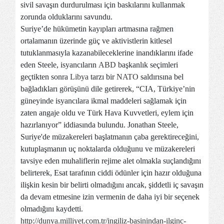
sivil savaşın durdurulması için baskılarını kullanmak
zorunda olduklarını savundu.
Suriye’de hükümetin kayıpları artmasına rağmen
ortalamanın üzerinde güç ve aktivistlerin kitlesel
tutuklanmasıyla kazanabileceklerine inandıklarını ifade
eden Steele, isyancıların
ABD
başkanlık seçimleri
geçtikten sonra
Libya
tarzı bir
NATO
saldırısına bel
bağladıkları görüşünü dile getirerek, “CIA, Türkiye’nin
güneyinde isyancılara ikmal maddeleri sağlamak için
zaten angaje oldu ve Türk Hava Kuvvetleri, eylem için
hazırlanıyor” iddiasında bulundu. Jonathan Steele,
Suriye'de müzakereleri başlatmanın çaba gerektireceğini,
kutuplaşmanın uç noktalarda olduğunu ve müzakereleri
tavsiye eden muhaliflerin rejime alet olmakla suçlandığını
belirterek, Esat tarafının ciddi ödünler için hazır olduğuna
ilişkin kesin bir belirti olmadığını ancak, şiddetli iç savaşın
da devam etmesine izin vermenin de daha iyi bir seçenek
olmadığını kaydetti.
http://dunya.milliyet.com.tr/ingiliz-basinindan-ilginc-