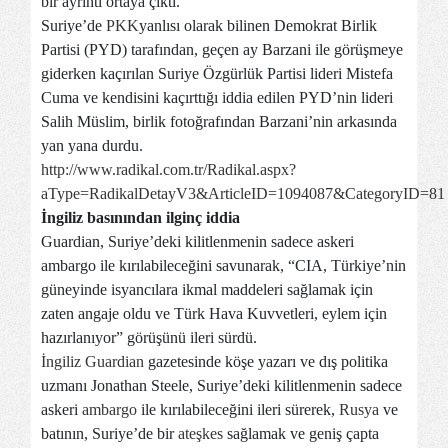
bir ayrıntı ortaya çıktı.
Suriye’de
PKK
yanlısı olarak bilinen Demokrat Birlik
Partisi (PYD) tarafından, geçen ay Barzani ile görüşmeye
giderken kaçırılan Suriye Özgürlük Partisi lideri Mistefa
Cuma ve kendisini kaçırttığı iddia edilen PYD’nin lideri
Salih Müslim, birlik fotoğrafından Barzani’nin arkasında
yan yana durdu.
http://www.radikal.com.tr/Radikal.aspx?
aType=RadikalDetayV3&ArticleID=1094087&CategoryID=81
İngiliz basınından ilginç iddia
Guardian, Suriye’deki kilitlenmenin sadece askeri
ambargo ile kırılabileceğini savunarak, “CIA, Türkiye’nin
güneyinde isyancılara ikmal maddeleri sağlamak için
zaten angaje oldu ve Türk Hava Kuvvetleri, eylem için
hazırlanıyor” görüşünü ileri sürdü.
İngiliz Guardian
gazetesinde köşe yazarı ve dış politika
uzmanı Jonathan Steele, Suriye’deki kilitlenmenin sadece
askeri
ambargo
ile kırılabileceğini ileri sürerek,
Rusya
ve
batının, Suriye’de bir
ateşkes
sağlamak ve geniş çapta