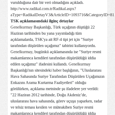
vurulduğuna dair bir veri olmadığını açıkladı.
http://www.radikal.com.tr/Radikal.aspx?
aType=RadikalDetayV3&ArticleID=1093716&CategoryID=81
TSK açıklamasındaki ilginç detaylar
Genelkurmay
Başkanlığı, Türk uçağının düştüğü 22
Haziran tarihinden bu yana yayımladığı tüm
açıklamalarda, TSK'ya ait RF-4 tipi jet için "Suriye
tarafından düşürülen uçağımız" tabirini kullanıyordu.
Genelkurmay
, bugünkü açıklamasında ise "Suriye resmi
makamlarınca kendileri tarafından düşürüldüğü iddia
edilen uçağımız" ifadesini kullandı.
Genelkurmay
Başkanlığı'nın sitesindeki
haber
başlığının, "Uluslararası
Hava Sahasında Suriye Tarafından Düşürülen Uçağımızın
Enkazını Arama Kurtarma Faaliyetleri" olduğu
görülürken, açıklama metninde şu ifadelere yer verildi:
"22 Haziran 2012 tarihinde, Doğu Akdeniz’de,
uluslararası hava sahasında, görev uçuşu yaparken, radar
ve telsiz teması kesilen ve müteakiben Suriye resmi
makamlarınca kendileri tarafından düşürüldüğü iddia