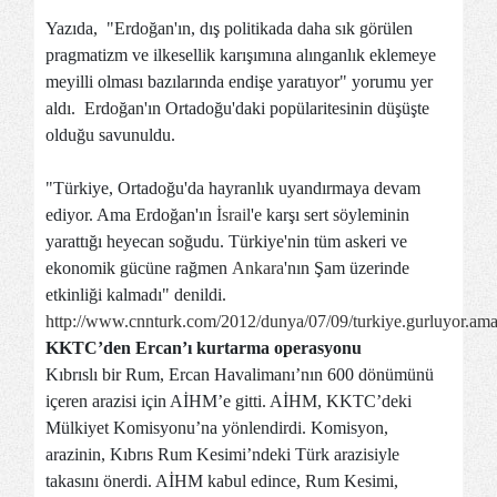
Yazıda, "Erdoğan'ın, dış politikada daha sık görülen
pragmatizm ve ilkesellik karışımına alınganlık eklemeye
meyilli olması bazılarında endişe yaratıyor" yorumu yer
aldı. Erdoğan'ın Ortadoğu'daki popülaritesinin düşüşte
olduğu savunuldu.
"Türkiye, Ortadoğu'da hayranlık uyandırmaya devam
ediyor. Ama Erdoğan'ın
İsrail
'e karşı sert söyleminin
yarattığı heyecan soğudu. Türkiye'nin tüm askeri ve
ekonomik gücüne rağmen
Ankara
'nın Şam üzerinde
etkinliği kalmadı" denildi.
http://www.cnnturk.com/2012/dunya/07/09/turkiye.gurluyor.am
KKTC’den Ercan’ı kurtarma operasyonu
Kıbrıslı bir Rum, Ercan Havalimanı’nın 600 dönümünü
içeren arazisi için AİHM’e gitti. AİHM, KKTC’deki
Mülkiyet Komisyonu’na yönlendirdi. Komisyon,
arazinin, Kıbrıs Rum Kesimi’ndeki Türk arazisiyle
takasını önerdi. AİHM kabul edince, Rum Kesimi,