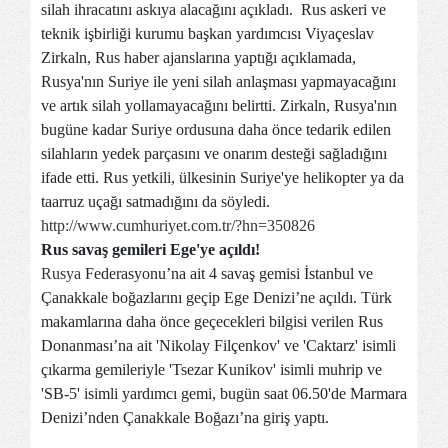
silah ihracatını askıya alacağını açıkladı. Rus askeri ve
teknik işbirliği kurumu başkan yardımcısı Viyaçeslav
Zirkaln, Rus haber ajanslarına yaptığı açıklamada,
Rusya'nın Suriye ile yeni silah anlaşması yapmayacağını
ve artık silah yollamayacağını belirtti. Zirkaln, Rusya'nın
bugüne kadar Suriye ordusuna daha önce tedarik edilen
silahların yedek parçasını ve onarım desteği sağladığını
ifade etti. Rus yetkili, ülkesinin Suriye'ye helikopter ya da
taarruz uçağı satmadığını da söyledi.
http://www.cumhuriyet.com.tr/?hn=350826
Rus savaş gemileri Ege'ye açıldı!
Rusya
Federasyonu’na ait 4 savaş gemisi İstanbul ve
Çanakkale boğazlarını geçip Ege Denizi’ne açıldı. Türk
makamlarına daha önce geçecekleri bilgisi verilen Rus
Donanması’na ait 'Nikolay Filçenkov' ve 'Caktarz' isimli
çıkarma gemileriyle 'Tsezar Kunikov' isimli muhrip ve
'SB-5' isimli yardımcı gemi, bugün saat 06.50'de Marmara
Denizi’nden Çanakkale Boğazı’na giriş yaptı.