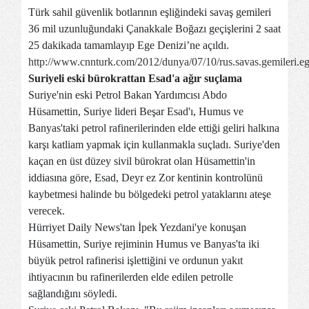
Türk sahil güvenlik botlarının eşliğindeki savaş gemileri
36 mil uzunluğundaki Çanakkale Boğazı geçişlerini 2 saat
25 dakikada tamamlayıp Ege Denizi’ne açıldı.
http://www.cnnturk.com/2012/dunya/07/10/rus.savas.gemileri.eg
Suriyeli eski bürokrattan Esad'a ağır suçlama
Suriye'nin eski Petrol Bakan Yardımcısı Abdo
Hüsamettin, Suriye lideri Beşar Esad'ı, Humus ve
Banyas'taki petrol rafinerilerinden elde ettiği geliri halkına
karşı katliam yapmak için kullanmakla suçladı. Suriye'den
kaçan en üst düzey sivil bürokrat olan Hüsamettin'in
iddiasına göre, Esad, Deyr ez Zor kentinin kontrolünü
kaybetmesi halinde bu bölgedeki petrol yataklarını ateşe
verecek.
Hürriyet Daily News'tan İpek Yezdani'ye konuşan
Hüsamettin, Suriye rejiminin Humus ve Banyas'ta iki
büyük petrol rafinerisi işlettiğini ve ordunun yakıt
ihtiyacının bu rafinerilerden elde edilen petrolle
sağlandığını söyledi.