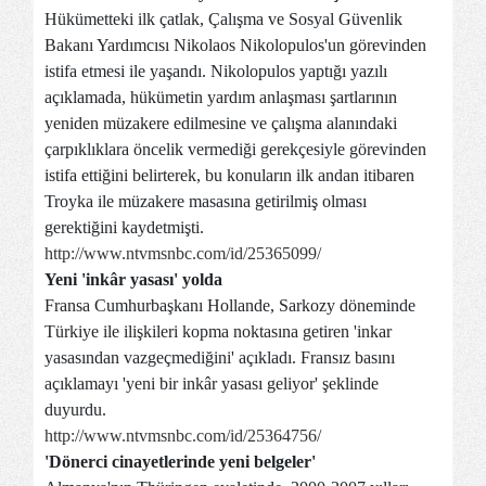
Hükümetteki ilk çatlak, Çalışma ve Sosyal Güvenlik
Bakanı Yardımcısı Nikolaos Nikolopulos'un görevinden
istifa etmesi ile yaşandı. Nikolopulos yaptığı yazılı
açıklamada, hükümetin yardım anlaşması şartlarının
yeniden müzakere edilmesine ve çalışma alanındaki
çarpıklıklara öncelik vermediği gerekçesiyle görevinden
istifa ettiğini belirterek, bu konuların ilk andan itibaren
Troyka ile müzakere masasına getirilmiş olması
gerektiğini kaydetmişti.
http://www.ntvmsnbc.com/id/25365099/
Yeni 'inkâr yasası' yolda
Fransa Cumhurbaşkanı Hollande, Sarkozy döneminde
Türkiye ile ilişkileri kopma noktasına getiren 'inkar
yasasından vazgeçmediğini' açıkladı. Fransız basını
açıklamayı 'yeni bir inkâr yasası geliyor' şeklinde
duyurdu.
http://www.ntvmsnbc.com/id/25364756/
'Dönerci cinayetlerinde yeni belgeler'