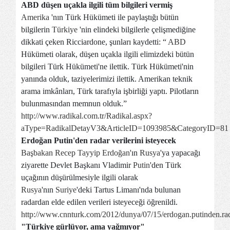
ABD düşen uçakla ilgili tüm bilgileri vermiş
Amerika
'nın Türk Hükümeti ile paylaştığı bütün
bilgilerin
Türkiye
'nin elindeki bilgilerle çelişmediğine
dikkati çeken Ricciardone, şunları kaydetti: “
ABD
Hükümeti olarak, düşen uçakla ilgili elimizdeki bütün
bilgileri Türk Hükümeti'ne ilettik. Türk Hükümeti'nin
yanında olduk, taziyelerimizi ilettik. Amerikan teknik
arama imkânları, Türk tarafıyla işbirliği yaptı. Pilotların
bulunmasından memnun olduk.”
http://www.radikal.com.tr/Radikal.aspx?
aType=RadikalDetayV3&ArticleID=1093985&CategoryID=81
Erdoğan Putin'den radar verilerini isteyecek
Başbakan Recep Tayyip Erdoğan
'ın
Rusya
'ya yapacağı
ziyarette Devlet Başkanı Vladimir
Putin
'den Türk
uçağının düşürülmesiyle ilgili olarak
Rusya
'nın
Suriye
'deki Tartus Limanı'nda bulunan
radardan elde edilen verileri isteyeceği öğrenildi.
http://www.cnnturk.com/2012/dunya/07/15/erdogan.putinden.rada
"Türkiye gürlüyor, ama yağmıyor"