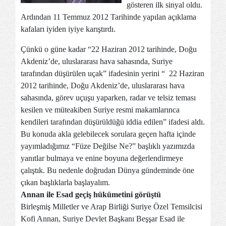
gösteren ilk sinyal oldu.
Ardından 11 Temmuz 2012 Tarihinde yapılan açıklama
kafaları iyiden iyiye karıştırdı.
Çünkü o güne kadar “22 Haziran 2012 tarihinde, Doğu
Akdeniz’de, uluslararası hava sahasında, Suriye
tarafından düşürülen uçak” ifadesinin yerini “ 22 Haziran
2012 tarihinde, Doğu Akdeniz’de, uluslararası hava
sahasında, görev uçuşu yaparken, radar ve telsiz teması
kesilen ve müteakiben Suriye resmi makamlarınca
kendileri tarafından düşürüldüğü iddia edilen” ifadesi aldı.
Bu konuda akla gelebilecek sorulara geçen hafta içinde
yayımladığımız “Füze Değilse Ne?” başlıklı yazımızda
yanıtlar bulmaya ve enine boyuna değerlendirmeye
çalıştık. Bu nedenle doğrudan Dünya gündeminde öne
çıkan başlıklarla başlayalım.
Annan ile Esad geçiş hükümetini görüştü
Birleşmiş Milletler ve Arap Birliği Suriye Özel Temsilcisi
Kofi Annan, Suriye Devlet Başkanı Beşşar Esad ile