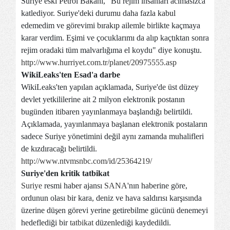
Suriye eski Petrol Bakanı, "Bu rejim insanları acımasızca
katlediyor. Suriye'deki durumu daha fazla kabul
edemedim ve görevimi bırakıp ailemle birlikte kaçmaya
karar verdim. Eşimi ve çocuklarımı da alıp kaçtıktan sonra
rejim oradaki tüm malvarlığıma el koydu" diye konuştu.
http://www.hurriyet.com.tr/planet/20975555.asp
WikiLeaks'ten Esad'a darbe
WikiLeaks'ten yapılan açıklamada, Suriye'de üst düzey
devlet yetkililerine ait 2 milyon elektronik postanın
bugünden itibaren yayınlanmaya başlandığı belirtildi.
Açıklamada, yayınlanmaya başlanan elektronik postaların
sadece Suriye yönetimini değil aynı zamanda muhalifleri
de kızdıracağı belirtildi.
http://www.ntvmsnbc.com/id/25364219/
Suriye'den kritik tatbikat
Suriye
resmi haber ajansı
SANA
'nın haberine göre,
ordunun olası bir kara, deniz ve hava saldırısı karşısında
üzerine düşen görevi yerine getirebilme gücünü denemeyi
hedeflediği bir
tatbikat
düzenlediği kaydedildi.