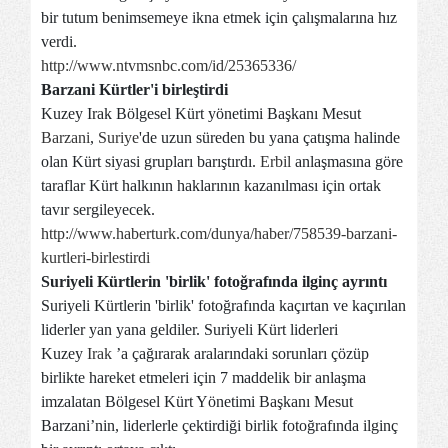
bir tutum benimsemeye ikna etmek için çalışmalarına hız
verdi.
http://www.ntvmsnbc.com/id/25365336/
Barzani Kürtler'i birleştirdi
Kuzey Irak Bölgesel Kürt yönetimi Başkanı Mesut
Barzani
,
Suriye
'de uzun süreden bu yana çatışma halinde
olan Kürt siyasi grupları barıştırdı.
Erbil
anlaşmasına göre
taraflar Kürt halkının haklarının kazanılması için ortak
tavır sergileyecek.
http://www.haberturk.com/dunya/haber/758539-barzani-
kurtleri-birlestirdi
Suriyeli Kürtlerin 'birlik' fotoğrafında ilginç ayrıntı
Suriyeli Kürtlerin 'birlik' fotoğrafında kaçırtan ve kaçırılan
liderler yan yana geldiler. Suriyeli Kürt liderleri
Kuzey
Irak
’a çağırarak aralarındaki sorunları çözüp
birlikte hareket etmeleri için 7 maddelik bir anlaşma
imzalatan Bölgesel Kürt Yönetimi Başkanı Mesut
Barzani’nin, liderlerle çektirdiği birlik fotoğrafında ilginç