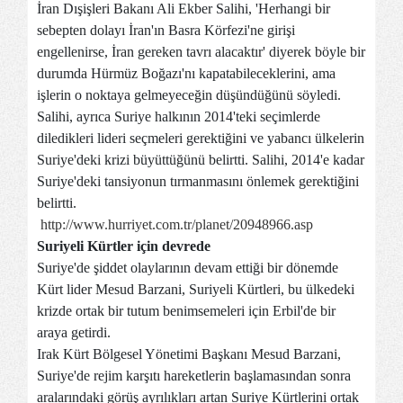
İran Dışişleri Bakanı Ali Ekber Salihi, 'Herhangi bir
sebepten dolayı İran'ın Basra Körfezi'ne girişi
engellenirse, İran gereken tavrı alacaktır' diyerek böyle bir
durumda Hürmüz Boğazı'nı kapatabileceklerini, ama
işlerin o noktaya gelmeyeceğin düşündüğünü söyledi.
Salihi, ayrıca Suriye halkının 2014'teki seçimlerde
diledikleri lideri seçmeleri gerektiğini ve yabancı ülkelerin
Suriye'deki krizi büyüttüğünü belirtti. Salihi, 2014'e kadar
Suriye'deki tansiyonun tırmanmasını önlemek gerektiğini
belirtti.
http://www.hurriyet.com.tr/planet/20948966.asp
Suriyeli Kürtler için devrede
Suriye'de şiddet olaylarının devam ettiği bir dönemde
Kürt lider Mesud Barzani, Suriyeli Kürtleri, bu ülkedeki
krizde ortak bir tutum benimsemeleri için Erbil'de bir
araya getirdi.
Irak Kürt Bölgesel Yönetimi Başkanı Mesud Barzani,
Suriye'de rejim karşıtı hareketlerin başlamasından sonra
aralarındaki görüş ayrılıkları artan Suriye Kürtlerini ortak