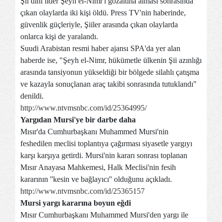
Şii dini lider Şeyh el-Nimr'i gözaltına alması sonrasında
çıkan olaylarda iki kişi öldü. Press TV'nin haberinde,
güvenlik güçleriyle, Şiiler arasında çıkan olaylarda
onlarca kişi de yaralandı.
Suudi Arabistan resmi haber ajansı SPA'da yer alan
haberde ise, "Şeyh el-Nimr, hükümetle ülkenin Şii azınlığı
arasında tansiyonun yükseldiği bir bölgede silahlı çatışma
ve kazayla sonuçlanan araç takibi sonrasında tutuklandı"
denildi.
http://www.ntvmsnbc.com/id/25364995/
Yargıdan Mursi'ye bir darbe daha
Mısır'da Cumhurbaşkanı Muhammed Mursi'nin
feshedilen meclisi toplantıya çağırması siyasetle yargıyı
karşı karşıya getirdi. Mursi'nin kararı sonrası toplanan
Mısır Anayasa Mahkemesi, Halk Meclisi'nin fesih
kararının ''kesin ve bağlayıcı'' olduğunu açıkladı.
http://www.ntvmsnbc.com/id/25365157
Mursi yargı kararına boyun eğdi
Mısır Cumhurbaşkanı Muhammed Mursi'den yargı ile