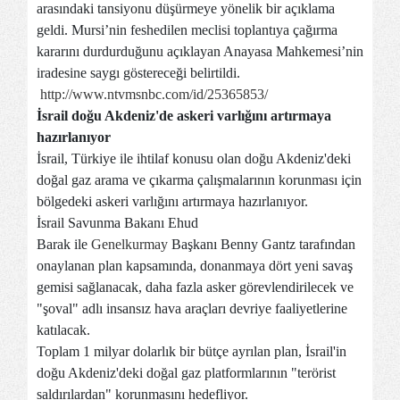
arasındaki tansiyonu düşürmeye yönelik bir açıklama
geldi. Mursi’nin feshedilen meclisi toplantıya çağırma
kararını durdurduğunu açıklayan Anayasa Mahkemesi’nin
iradesine saygı göstereceği belirtildi.
http://www.ntvmsnbc.com/id/25365853/
İsrail doğu Akdeniz'de askeri varlığını artırmaya
hazırlanıyor
İsrail, Türkiye ile ihtilaf konusu olan doğu Akdeniz'deki
doğal gaz arama ve çıkarma çalışmalarının korunması için
bölgedeki askeri varlığını artırmaya hazırlanıyor.
İsrail Savunma Bakanı Ehud
Barak ile
Genelkurmay
Başkanı Benny Gantz tarafından
onaylanan plan kapsamında, donanmaya dört yeni savaş
gemisi sağlanacak, daha fazla asker görevlendirilecek ve
"şoval" adlı insansız hava araçları devriye faaliyetlerine
katılacak.
Toplam 1 milyar dolarlık bir bütçe ayrılan plan, İsrail'in
doğu Akdeniz'deki doğal gaz platformlarının "terörist
saldırılardan" korunmasını hedefliyor.