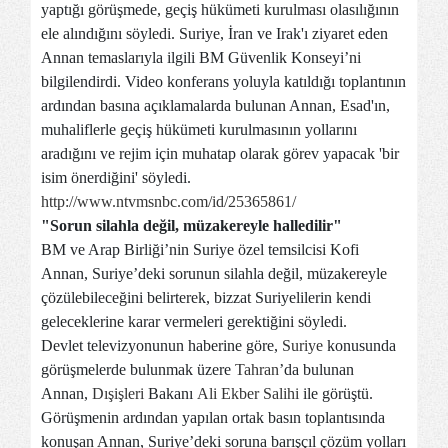
yaptığı görüşmede, geçiş hükümeti kurulması olasılığının
ele alındığını söyledi. Suriye, İran ve Irak'ı ziyaret eden
Annan temaslarıyla ilgili BM Güvenlik Konseyi’ni
bilgilendirdi. Video konferans yoluyla katıldığı toplantının
ardından basına açıklamalarda bulunan Annan, Esad'ın,
muhaliflerle geçiş hükümeti kurulmasının yollarını
aradığını ve rejim için muhatap olarak görev yapacak 'bir
isim önerdiğini' söyledi.
http://www.ntvmsnbc.com/id/25365861/
"Sorun silahla değil, müzakereyle halledilir"
BM ve Arap Birliği’nin Suriye özel temsilcisi Kofi
Annan, Suriye’deki sorunun silahla değil, müzakereyle
çözülebileceğini belirterek, bizzat Suriyelilerin kendi
geleceklerine karar vermeleri gerektiğini söyledi.
Devlet televizyonunun haberine göre,
Suriye
konusunda
görüşmelerde bulunmak üzere
Tahran
’da bulunan
Annan,
Dışişleri
Bakanı
Ali Ekber Salihi
ile görüştü.
Görüşmenin ardından yapılan ortak basın toplantısında
konuşan Annan, Suriye’deki soruna barışçıl çözüm yolları