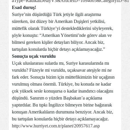
aType=RadikalDetayV3&ArticleID=1094005&CategoryID=81
Esad duruş!
Suriye’nin düşürdüğü Türk jetiyle ilgili araştırma
sürerken, üst düzey bir Amerikan Dışişleri yetkilisi,
müttefik olarak Türkiye’yi desteklediklerini söyleyerek,
şöyle konuştu: “Amerikan Yönetimi’nde görev alan ve
bilmesi gereken kişiler detayları biliyor. Ancak biz,
tartışılan konularda hiçbir detayı açıklamayacağız.”
Sonuçta uçak vuruldu
Uçak uluslararası sularda mı, Suriye karasularında mı
vuruldu? Füzeyle mi vuruldu, uçaksavar ateşiyle mi ne
fark eder. Sonuçta bizim için müttefikimizin bir uçağının
vurulmuş olması önemli. Türkiye, bu konuda ne kadar
çok yüksek sesle konuşursa o kadar inandırıcı olacağını
düşündü. Sanırım o yüzden Başbakan’a açıklama
yaptırdılar. Bu tıpkı İngilizce bilmeyen birine bağırarak
konuşan Amerikalıların durumuna benziyor. Ancak biz,
bu tartışılan konularda hiçbir detayı açıklamayacağız.
http://www.hurriyet.com.tr/planet/20957617.asp