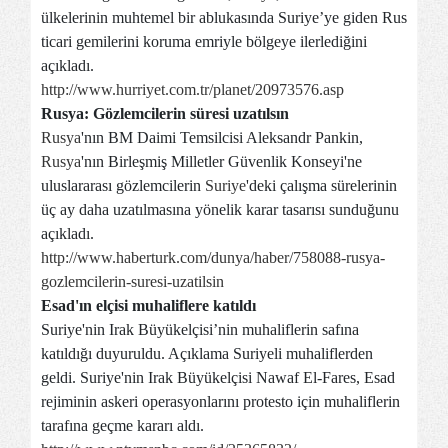
ülkelerinin muhtemel bir ablukasında Suriye’ye giden Rus
ticari gemilerini koruma emriyle bölgeye ilerlediğini
açıkladı.
http://www.hurriyet.com.tr/planet/20973576.asp
Rusya: Gözlemcilerin süresi uzatılsın
Rusya
'nın BM Daimi Temsilcisi Aleksandr Pankin,
Rusya
'nın Birleşmiş Milletler Güvenlik Konseyi'ne
uluslararası gözlemcilerin
Suriye
'deki çalışma sürelerinin
üç ay daha uzatılmasına yönelik karar tasarısı sunduğunu
açıkladı.
http://www.haberturk.com/dunya/haber/758088-rusya-
gozlemcilerin-suresi-uzatilsin
Esad'ın elçisi muhaliflere katıldı
Suriye'nin Irak Büyükelçisi’nin muhaliflerin safına
katıldığı duyuruldu. Açıklama Suriyeli muhaliflerden
geldi. Suriye'nin Irak Büyükelçisi Nawaf El-Fares, Esad
rejiminin askeri operasyonlarını protesto için muhaliflerin
tarafına geçme kararı aldı.