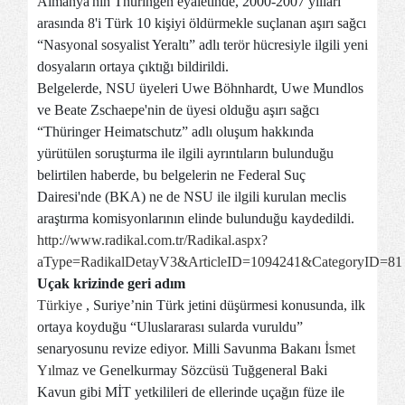
Almanya'nın Thüringen eyaletinde, 2000-2007 yılları
arasında 8'i Türk 10 kişiyi öldürmekle suçlanan aşırı sağcı
“Nasyonal sosyalist Yeraltı” adlı terör hücresiyle ilgili yeni
dosyaların ortaya çıktığı bildirildi.
Belgelerde, NSU üyeleri Uwe Böhnhardt, Uwe Mundlos
ve Beate Zschaepe'nin de üyesi olduğu aşırı sağcı
“Thüringer Heimatschutz” adlı oluşum hakkında
yürütülen soruşturma ile ilgili ayrıntıların bulunduğu
belirtilen haberde, bu belgelerin ne Federal Suç
Dairesi'nde (BKA) ne de NSU ile ilgili kurulan meclis
araştırma komisyonlarının elinde bulunduğu kaydedildi.
http://www.radikal.com.tr/Radikal.aspx?
aType=RadikalDetayV3&ArticleID=1094241&CategoryID=81
Uçak krizinde geri adım
Türkiye
, Suriye’nin Türk jetini düşürmesi konusunda, ilk
ortaya koyduğu “Uluslararası sularda vuruldu”
senaryosunu revize ediyor. Milli Savunma Bakanı
İsmet
Yılmaz
ve Genelkurmay Sözcüsü Tuğgeneral Baki
Kavun gibi MİT yetkilileri de ellerinde uçağın füze ile