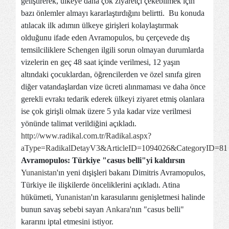
geliştirerek, ülkeye daha çok ziyaretçi çekebilmek için
bazı önlemler almayı kararlaştırdığını belirtti. Bu konuda
atılacak ilk adımın ülkeye girişleri kolaylaştırmak
olduğunu ifade eden Avramopulos, bu çerçevede dış
temsilciliklere Schengen ilgili sorun olmayan durumlarda
vizelerin en geç 48 saat içinde verilmesi, 12 yaşın
altındaki çocuklardan, öğrencilerden ve özel sınıfa giren
diğer vatandaşlardan vize ücreti alınmaması ve daha önce
gerekli evrakı tedarik ederek ülkeyi ziyaret etmiş olanlara
ise çok girişli olmak üzere 5 yıla kadar vize verilmesi
yönünde talimat verildiğini açıkladı.
http://www.radikal.com.tr/Radikal.aspx?
aType=RadikalDetayV3&ArticleID=1094026&CategoryID=81
Avramopulos: Türkiye "casus belli"yi kaldırsın
Yunanistan
'ın yeni dışişleri bakanı Dimitris Avramopulos,
Türkiye ile ilişkilerde önceliklerini açıkladı. Atina
hükümeti,
Yunanistan
'ın karasularını genişletmesi halinde
bunun savaş sebebi sayan
Ankara
'nın "casus belli"
kararını iptal etmesini istiyor.