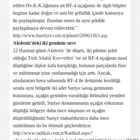
edilen Hv.K.K.lığımıza ait RF-4 uçağımız ile ilgili bilgiler
bugüne kadar doğru ve tam bir şeffaflık içinde kamuoyu
ile paylaşılmıştır. Bundan sonra da aynı şekilde
paylaşılmaya devam edilecektir."
http://www.hurriyet.com.tr/planet/20963363.asp
Akdeniz'deki iki geminin sırrı
22 Haziran günü
Akdeniz
’de düşen, iki pilotun şehit
olduğu
Türk Silahlı Kuvvetleri
’ne ait RF-4 uçağının nasıl
düştüğüne ilişkin kafa karışıklığı, bulunan parçalarda füze
ve mühimmat izine rastlanmadığı için arttı. Ancak,
uluslararası hava sahasında RF-4 ile iletişimin kesildiği
sırada aynı bölgede iki adet Suriye savaş gemisinin
bulunması, uçağın gemiden vurulduğu ihtimalini yeniden
gündeme getirdi. Suriye donanmasının uçağın enkazının
düştüğü bölgeye daha önce ulaşması ve uçağın
düşürüldüğünün Suriye makamlarınca daha önce
sızdırılması da bu ihtimali güçlendiriyor.
http://www.radikal.com.tr/Radikal.aspx?