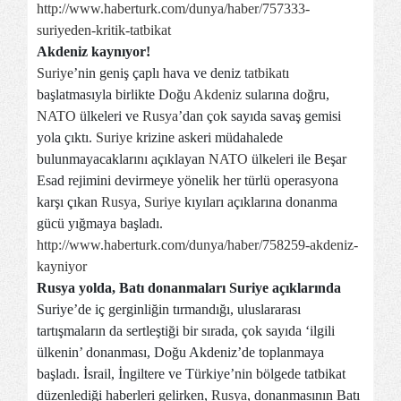
http://www.haberturk.com/dunya/haber/757333-
suriyeden-kritik-tatbikat
Akdeniz kaynıyor!
Suriye
’nin geniş çaplı hava ve deniz
tatbikat
ı
başlatmasıyla birlikte Doğu
Akdeniz
sularına doğru,
NATO
ülkeleri ve
Rusya
’dan çok sayıda savaş gemisi
yola çıktı.
Suriye
krizine askeri müdahalede
bulunmayacaklarını açıklayan
NATO
ülkeleri ile Beşar
Esad rejimini devirmeye yönelik her türlü operasyona
karşı çıkan
Rusya
,
Suriye
kıyıları açıklarına donanma
gücü yığmaya başladı.
http://www.haberturk.com/dunya/haber/758259-akdeniz-
kayniyor
Rusya yolda, Batı donanmaları Suriye açıklarında
Suriye’de iç gerginliğin tırmandığı, uluslararası
tartışmaların da sertleştiği bir sırada, çok sayıda ‘ilgili
ülkenin’ donanması, Doğu Akdeniz’de toplanmaya
başladı. İsrail, İngiltere ve Türkiye’nin bölgede tatbikat
düzenlediği haberleri gelirken,
Rusya
, donanmasının Batı