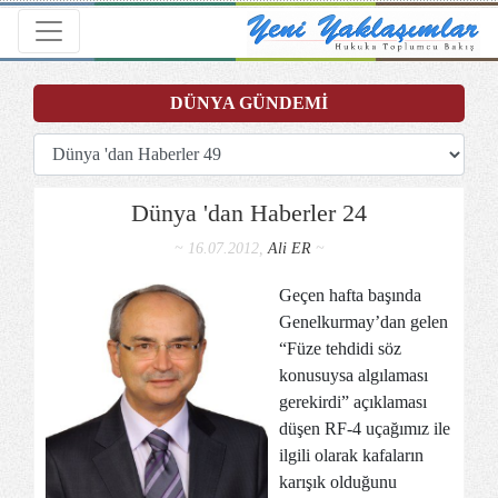
Toggle navigation
DÜNYA GÜNDEMİ
Dünya 'dan Haberler 24
~ 16.07.2012,
Ali ER
~
Geçen hafta başında
Genelkurmay’dan gelen
“Füze tehdidi söz
konusuysa algılaması
gerekirdi” açıklaması
düşen RF-4 uçağımız ile
ilgili olarak kafaların
karışık olduğunu