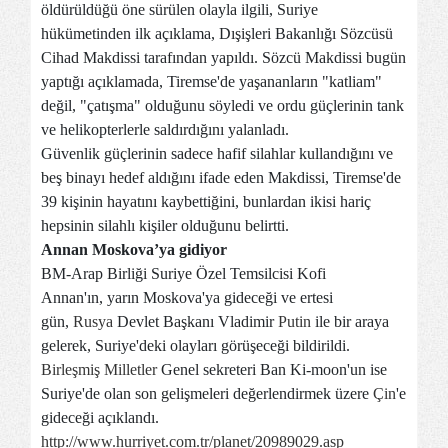
öldürüldüğü öne sürülen olayla ilgili, Suriye
hükümetinden ilk açıklama, Dışişleri Bakanlığı Sözcüsü
Cihad Makdissi tarafından yapıldı. Sözcü Makdissi bugün
yaptığı açıklamada, Tiremse'de yaşananların "katliam"
değil, "çatışma" olduğunu söyledi ve ordu güçlerinin tank
ve helikopterlerle saldırdığını yalanladı.
Güvenlik güçlerinin sadece hafif silahlar kullandığını ve
beş binayı hedef aldığını ifade eden Makdissi, Tiremse'de
39 kişinin hayatını kaybettiğini, bunlardan ikisi hariç
hepsinin silahlı kişiler olduğunu belirtti.
Annan Moskova’ya gidiyor
BM-Arap Birliği Suriye Özel Temsilcisi Kofi
Annan'ın, yarın Moskova'ya gideceği ve ertesi
gün,
Rusya
Devlet Başkanı Vladimir
Putin
ile bir araya
gelerek, Suriye'deki olayları görüşeceği bildirildi.
Birleşmiş Milletler
Genel sekreteri Ban Ki-moon'un ise
Suriye'de olan son gelişmeleri değerlendirmek üzere
Çin
'e
gideceği açıklandı.
http://www.hurriyet.com.tr/planet/20989029.asp