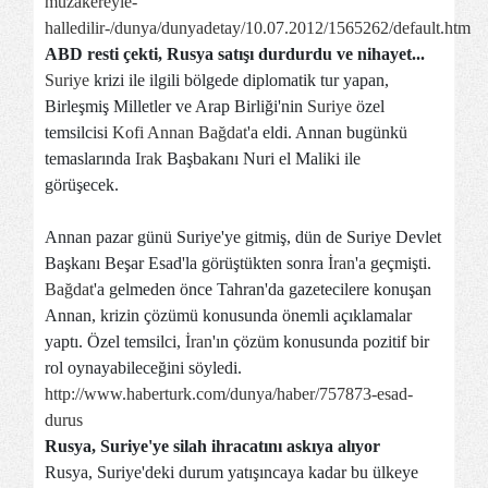
muzakereyle-
halledilir-/dunya/dunyadetay/10.07.2012/1565262/default.htm
ABD resti çekti, Rusya satışı durdurdu ve nihayet...
Suriye
krizi ile ilgili bölgede diplomatik tur yapan,
Birleşmiş Milletler ve Arap Birliği'nin
Suriye
özel
temsilcisi
Kofi Annan
Bağdat
'a eldi. Annan bugünkü
temaslarında
Irak
Başbakanı Nuri el Maliki ile
görüşecek.
Annan pazar günü Suriye'ye gitmiş, dün de Suriye Devlet
Başkanı Beşar Esad'la görüştükten sonra
İran
'a geçmişti.
Bağdat
'a gelmeden önce Tahran'da gazetecilere konuşan
Annan, krizin çözümü konusunda önemli açıklamalar
yaptı. Özel temsilci,
İran
'ın çözüm konusunda pozitif bir
rol oynayabileceğini söyledi.
http://www.haberturk.com/dunya/haber/757873-esad-
durus
Rusya, Suriye'ye silah ihracatını askıya alıyor
Rusya, Suriye'deki durum yatışıncaya kadar bu ülkeye