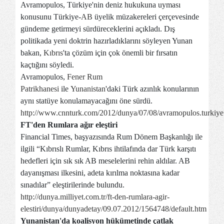
Avramopulos, Türkiye'nin deniz hukukuna uyması
konusunu Türkiye-
AB
üyelik müzakereleri çerçevesinde
gündeme getirmeyi sürdüreceklerini açıkladı. Dış
politikada yeni doktrin hazırladıklarını söyleyen Yunan
bakan,
Kıbrıs
'ta çözüm için çok önemli bir fırsatın
kaçtığını söyledi.
Avramopulos,
Fener Rum
Patrikhanesi
ile
Yunanistan
'daki Türk azınlık konularının
aynı statüye konulamayacağını öne sürdü.
http://www.cnnturk.com/2012/dunya/07/08/avramopulos.turkiye.c
FT'den Rumlara ağır eleştiri
Financial Times, başyazısında Rum Dönem Başkanlığı ile
ilgili “Kıbrıslı Rumlar, Kıbrıs ihtilafında dar Türk karşıtı
hedefleri için sık sık AB meselelerini rehin aldılar. AB
dayanışması ilkesini, adeta kırılma noktasına kadar
sınadılar” eleştirilerinde bulundu.
http://dunya.milliyet.com.tr/ft-den-rumlara-agir-
elestiri/dunya/dunyadetay/09.07.2012/1564748/default.htm
Yunanistan'da koalisyon hükümetinde çatlak