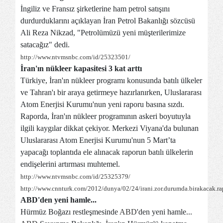
İngiliz ve Fransız şirketlerine ham petrol satışını
durdurduklarını açıklayan İran Petrol Bakanlığı sözcüsü
Ali Reza Nikzad, "Petrolümüzü yeni müşterilerimize
satacağız" dedi.
http://www.ntvmsnbc.com/id/25323501/
İran'ın nükleer kapasitesi 3 kat arttı
Türkiye, İran'ın nükleer programı konusunda batılı ülkeler
ve Tahran'ı bir araya getirmeye hazırlanırken, Uluslararası
Atom Enerjisi Kurumu'nun yeni raporu basına sızdı.
Raporda, İran'ın nükleer programının askeri boyutuyla
ilgili kaygılar dikkat çekiyor. Merkezi Viyana'da bulunan
Uluslararası Atom Enerjisi Kurumu'nun 5 Mart’ta
yapacağı toplantıda ele alınacak raporun batılı ülkelerin
endişelerini artırması muhtemel.
http://www.ntvmsnbc.com/id/25325379/
http://www.cnnturk.com/2012/dunya/02/24/irani.zor.durumda.birakacak.r
ABD'den yeni hamle...
Hürmüz Boğazı restleşmesinde
ABD
'den yeni hamle...