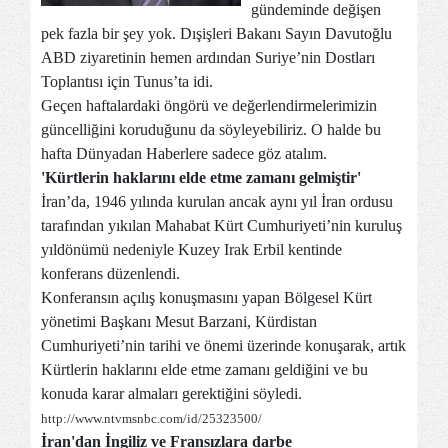
gündeminde değişen
pek fazla bir şey yok. Dışişleri Bakanı Sayın Davutoğlu
ABD ziyaretinin hemen ardından Suriye’nin Dostları
Toplantısı için Tunus’ta idi.
Geçen haftalardaki öngörü ve değerlendirmelerimizin
güncelliğini koruduğunu da söyleyebiliriz. O halde bu
hafta Dünyadan Haberlere sadece göz atalım.
'Kürtlerin haklarını elde etme zamanı gelmiştir'
İran’da, 1946 yılında kurulan ancak aynı yıl İran ordusu
tarafından yıkılan Mahabat Kürt Cumhuriyeti’nin kuruluş
yıldönümü nedeniyle Kuzey Irak Erbil kentinde
konferans düzenlendi.
Konferansın açılış konuşmasını yapan Bölgesel Kürt
yönetimi Başkanı Mesut Barzani, Kürdistan
Cumhuriyeti’nin tarihi ve önemi üzerinde konuşarak, artık
Kürtlerin haklarını elde etme zamanı geldiğini ve bu
konuda karar almaları gerektiğini söyledi.
http://www.ntvmsnbc.com/id/25323500/
İran'dan İngiliz ve Fransızlara darbe