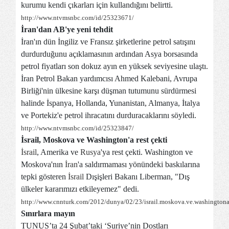
kurumu kendi çıkarları için kullandığını belirtti.
http://www.ntvmsnbc.com/id/25323671/
İran'dan AB'ye yeni tehdit
İran'ın dün İngiliz ve Fransız şirketlerine petrol satışını
durdurduğunu açıklamasının ardından Asya borsasında
petrol fiyatları son dokuz ayın en yüksek seviyesine ulaştı.
İran Petrol Bakan yardımcısı Ahmed Kalebani, Avrupa
Birliği'nin ülkesine karşı düşman tutumunu sürdürmesi
halinde İspanya, Hollanda, Yunanistan, Almanya, İtalya
ve Portekiz'e petrol ihracatını durduracaklarını söyledi.
http://www.ntvmsnbc.com/id/25323847/
İsrail, Moskova ve Washington'a rest çekti
İsrail
, Amerika ve
Rusya
'ya rest çekti. Washington ve
Moskova'nın
İran
'a saldırmaması yönündeki baskılarına
tepki gösteren
İsrail
Dışişleri Bakanı Liberman, "Dış
ülkeler kararımızı etkileyemez" dedi.
http://www.cnnturk.com/2012/dunya/02/23/israil.moskova.ve.washingtona.
Sınırlara mayın
TUNUS’ta 24 Şubat’taki ‘Suriye’nin Dostları