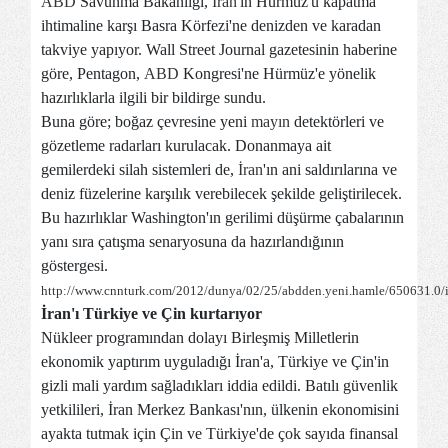
ABD
Savunma Bakanlığı,
İran
'ın Hürmüz'ü kapatma
ihtimaline karşı Basra Körfezi'ne denizden ve karadan
takviye yapıyor. Wall Street Journal gazetesinin haberine
göre, Pentagon,
ABD
Kongresi'ne Hürmüz'e yönelik
hazırlıklarla ilgili bir bildirge sundu.
Buna göre; boğaz çevresine yeni
mayın
detektörleri ve
gözetleme radarları kurulacak. Donanmaya ait
gemilerdeki silah sistemleri de,
İran
'ın ani saldırılarına ve
deniz füzelerine karşılık verebilecek şekilde geliştirilecek.
Bu hazırlıklar Washington'ın gerilimi düşürme çabalarının
yanı sıra çatışma senaryosuna da hazırlandığının
göstergesi.
http://www.cnnturk.com/2012/dunya/02/25/abdden.yeni.hamle/650631.0/
İran'ı Türkiye ve Çin kurtarıyor
Nükleer programından dolayı Birleşmiş Milletlerin
ekonomik yaptırım uyguladığı İran'a, Türkiye ve Çin'in
gizli mali yardım sağladıkları iddia edildi. Batılı güvenlik
yetkilileri, İran Merkez Bankası'nın, ülkenin ekonomisini
ayakta tutmak için Çin ve Türkiye'de çok sayıda finansal