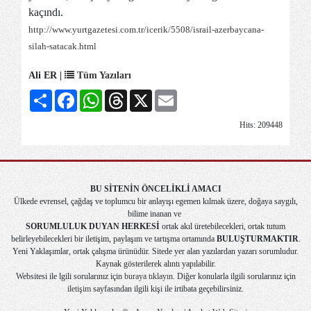
kaçındı.
http://www.yurtgazetesi.com.tr/icerik/5508/israil-azerbaycana-
silah-satacak.html
Ali ER |
Tüm Yazıları
Share
Facebook
WhatsApp
Threads
X
Email
Hits: 209448
BU SİTENİN ÖNCELİKLİ AMACI
Ülkede evrensel, çağdaş ve toplumcu bir anlayışı egemen kılmak üzere, doğaya saygılı,
bilime inanan ve
SORUMLULUK DUYAN HERKESİ
ortak akıl üretebilecekleri, ortak tutum
belirleyebilecekleri bir iletişim, paylaşım ve tartışma ortamında
BULUŞTURMAKTIR
.
Yeni Yaklaşımlar, ortak çalışma ürünüdür. Sitede yer alan yazılardan yazarı sorumludur.
Kaynak gösterilerek alıntı yapılabilir.
Websitesi ile lgili sorularınız için
buraya tıklayın
. Diğer konularla ilgili sorularınız için
iletişim
sayfasından ilgili kişi ile irtibata geçebilirsiniz.