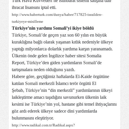
Türk Hava Kuvvetleri’ne istihbarat sistemi satışına dair
ihracat lisansını iptal etti.
http://www.haberturk.com/dunya/haber/717825-israilden-
turkiyeye-misilleme
Türkiye’nin yardımı Somali’yi ikiye böldü
Türkiye
,
Somali
’de geçen yaz son 60 yılın en büyük
kuraklığına bağlı olarak yaşanan kıtlık nedeniyle ülkeye
yaptığı milyonlarca dolarlık yardıma karşın yaranamadı.
Ülkenin önde gelen İngilizce haber sitesi Somalia
Report,
Türkiye
’den giden yardımların
Somali
’de
tartışmalara neden olduğunu yazdı.
Habere göre, geçtiğimiz haftalarda El-Kaide örgütüne
katılan
Somali
merkezli İslamcı terör örgütü El
Şebab,
Türkiye
’nin “din merkezli” yardımlarının ülkeyi
laikleştirme amacı taşıdığını savunurken ülkenin laik
kesimi ise
Türkiye
’nin yol, hastane gibi temel ihtiyaçlarını
göz ardı ederek ülkeye sadece dini yardımlarda
bulunmasını eleştiriyor.
http://www.radikal.com.tr/Radikal.aspx?