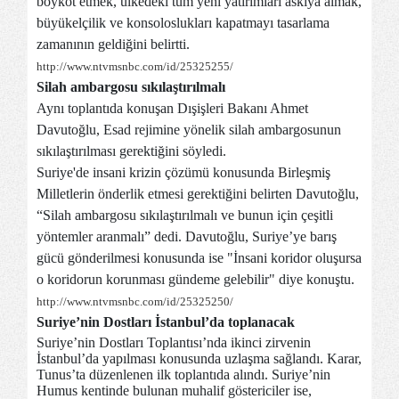
boykot etmek, ülkedeki tüm yeni yatırımları askıya almak,
büyükelçilik ve konsoloslukları kapatmayı tasarlama
zamanının geldiğini belirtti.
http://www.ntvmsnbc.com/id/25325255/
Silah ambargosu sıkılaştırılmalı
Aynı toplantıda konuşan Dışişleri Bakanı Ahmet
Davutoğlu, Esad rejimine yönelik silah ambargosunun
sıkılaştırılması gerektiğini söyledi.
Suriye'de insani krizin çözümü konusunda Birleşmiş
Milletlerin önderlik etmesi gerektiğini belirten Davutoğlu,
“Silah ambargosu sıkılaştırılmalı ve bunun için çeşitli
yöntemler aranmalı” dedi. Davutoğlu, Suriye’ye barış
gücü gönderilmesi konusunda ise "İnsani koridor oluşursa
o koridorun korunması gündeme gelebilir" diye konuştu.
http://www.ntvmsnbc.com/id/25325250/
Suriye’nin Dostları İstanbul’da toplanacak
Suriye’nin Dostları Toplantısı’nda ikinci zirvenin
İstanbul’da yapılması konusunda uzlaşma sağlandı. Karar,
Tunus’ta düzenlenen ilk toplantıda alındı. Suriye’nin
Humus kentinde bulunan muhalif göstericiler ise,