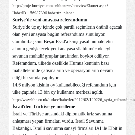
http://proje.hurriyet.com.tr/bbcnews/bbcviewEkonet.aspx?
HaberID=15698739&habertip=planet
Suriye'de yeni anayasa referandumu
Suriye'de üç ay içinde çok partili seçimlerin önünü açacak
olan yeni anayasa bugün referanduma sunuluyor.
Cumhurbaşkanı Beşar Esad'a karşı yasal muhalefetin
alanını genişletecek yeni anayasa silahlı mücadeleyi
savunan muhalif gruplar tarafından boykot ediliyor.
Referandum, ülkede özellikle Humus kentinin bazı
mahallelerinde çatışmaların ve operasyonların devam
ettiği bir sırada yapılıyor.
14,6 milyon kişinin oy kullanabileceği referandum için
ülke çapında 13 bin oy kullanma merkezi açıldı.
http://www.bbc.co.uk/turkce/haberler/2012/02/120226_syria_referandum.
İsrail'den Türkiye'ye misilleme
İsrail
ve
Türkiye
arasındaki diplomatik kriz savunma
anlaşması yapan firmaları vurdu.
İsrail
Savunma
Bakanlığı,
İsrail
li savunma sanayi firmaları IAI ile Elbit’in