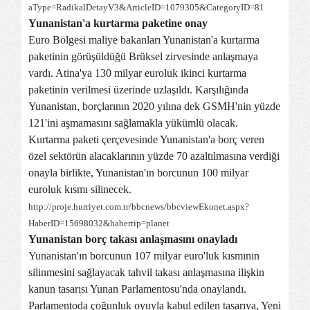
aType=RadikalDetayV3&ArticleID=1079305&CategoryID=81
Yunanistan'a kurtarma paketine onay
Euro Bölgesi maliye bakanları Yunanistan'a kurtarma
paketinin görüşüldüğü Brüksel zirvesinde anlaşmaya
vardı. Atina'ya 130 milyar euroluk ikinci kurtarma
paketinin verilmesi üzerinde uzlaşıldı. Karşılığında
Yunanistan, borçlarının 2020 yılına dek GSMH'nin yüzde
121'ini aşmamasını sağlamakla yükümlü olacak.
Kurtarma paketi çerçevesinde Yunanistan'a borç veren
özel sektörün alacaklarının yüzde 70 azaltılmasına verdiği
onayla birlikte, Yunanistan'ın borcunun 100 milyar
euroluk kısmı silinecek.
http://proje.hurriyet.com.tr/bbcnews/bbcviewEkonet.aspx?
HaberID=15698032&habertip=planet
Yunanistan borç takası anlaşmasını onayladı
Yunanistan
'ın borcunun 107 milyar euro'luk kısmının
silinmesini sağlayacak tahvil takası anlaşmasına ilişkin
kanun tasarısı Yunan Parlamentosu'nda onaylandı.
Parlamentoda çoğunluk oyuyla kabul edilen tasarıya, Yeni