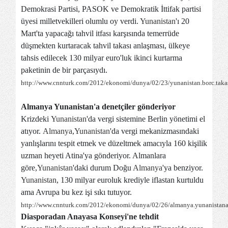
Demokrasi Partisi, PASOK ve Demokratik İttifak partisi
üyesi milletvekilleri olumlu oy verdi.
Yunanistan
'ı 20
Mart'ta yapacağı tahvil itfası karşısında temerrüde
düşmekten kurtaracak tahvil takası anlaşması, ülkeye
tahsis edilecek 130 milyar euro'luk ikinci kurtarma
paketinin de bir parçasıydı.
http://www.cnnturk.com/2012/ekonomi/dunya/02/23/yunanistan.borc.takas
Almanya Yunanistan'a denetçiler gönderiyor
Krizdeki
Yunanistan
'da vergi sistemine Berlin yönetimi el
atıyor.
Almanya
,
Yunanistan
'da vergi mekanizmasındaki
yanlışlarını tespit etmek ve düzeltmek amacıyla 160 kişilik
uzman heyeti Atina'ya gönderiyor. Almanlara
göre,
Yunanistan
'daki durum Doğu
Almanya
'ya benziyor.
Yunanistan
, 130 milyar euroluk krediyle iflastan kurtuldu
ama Avrupa bu kez işi sıkı tutuyor.
http://www.cnnturk.com/2012/ekonomi/dunya/02/26/almanya.yunanistana.
Diasporadan Anayasa Konseyi'ne tehdit