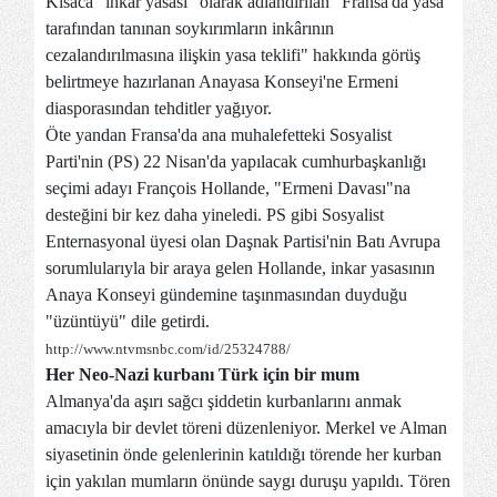
Kısaca "inkâr yasası" olarak adlandırılan "Fransa'da yasa
tarafından tanınan soykırımların inkârının
cezalandırılmasına ilişkin yasa teklifi" hakkında görüş
belirtmeye hazırlanan Anayasa Konseyi'ne Ermeni
diasporasından tehditler yağıyor.
Öte yandan Fransa'da ana muhalefetteki Sosyalist
Parti'nin (PS) 22 Nisan'da yapılacak cumhurbaşkanlığı
seçimi adayı François Hollande, "Ermeni Davası"na
desteğini bir kez daha yineledi. PS gibi Sosyalist
Enternasyonal üyesi olan Daşnak Partisi'nin Batı Avrupa
sorumlularıyla bir araya gelen Hollande, inkar yasasının
Anaya Konseyi gündemine taşınmasından duyduğu
"üzüntüyü" dile getirdi.
http://www.ntvmsnbc.com/id/25324788/
Her Neo-Nazi kurbanı Türk için bir mum
Almanya'da aşırı sağcı şiddetin kurbanlarını anmak
amacıyla bir devlet töreni düzenleniyor. Merkel ve Alman
siyasetinin önde gelenlerinin katıldığı törende her kurban
için yakılan mumların önünde saygı duruşu yapıldı. Tören