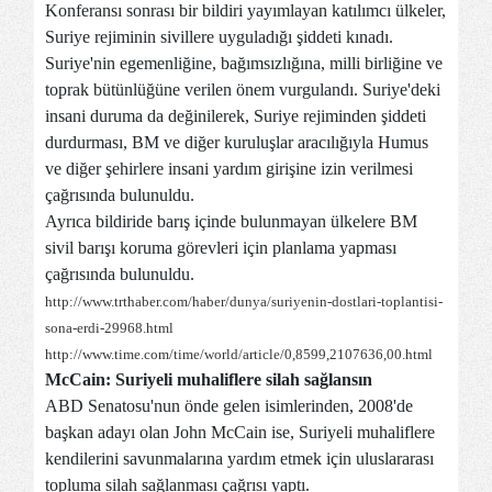
Konferansı sonrası bir bildiri yayımlayan katılımcı ülkeler,
Suriye rejiminin sivillere uyguladığı şiddeti kınadı.
Suriye'nin egemenliğine, bağımsızlığına, milli birliğine ve
toprak bütünlüğüne verilen önem vurgulandı. Suriye'deki
insani duruma da değinilerek, Suriye rejiminden şiddeti
durdurması, BM ve diğer kuruluşlar aracılığıyla Humus
ve diğer şehirlere insani yardım girişine izin verilmesi
çağrısında bulunuldu.
Ayrıca bildiride barış içinde bulunmayan ülkelere BM
sivil barışı koruma görevleri için planlama yapması
çağrısında bulunuldu.
http://www.trthaber.com/haber/dunya/suriyenin-dostlari-toplantisi-
sona-erdi-29968.html
http://www.time.com/time/world/article/0,8599,2107636,00.html
McCain: Suriyeli muhaliflere silah sağlansın
ABD Senatosu'nun önde gelen isimlerinden, 2008'de
başkan adayı olan John McCain ise, Suriyeli muhaliflere
kendilerini savunmalarına yardım etmek için uluslararası
topluma silah sağlanması çağrısı yaptı.