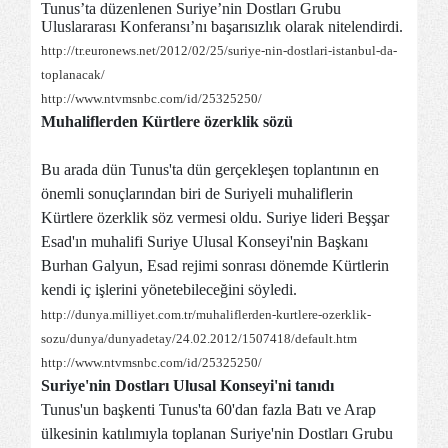
Tunus’ta düzenlenen Suriye’nin Dostları Grubu
Uluslararası Konferansı’nı başarısızlık olarak nitelendirdi.
http://tr.euronews.net/2012/02/25/suriye-nin-dostlari-istanbul-da-
toplanacak/
http://www.ntvmsnbc.com/id/25325250/
Muhaliflerden Kürtlere özerklik sözü
Bu arada dün Tunus'ta dün gerçekleşen toplantının en
önemli sonuçlarından biri de Suriyeli muhaliflerin
Kürtlere özerklik söz vermesi oldu. Suriye lideri Beşşar
Esad'ın muhalifi Suriye Ulusal Konseyi'nin Başkanı
Burhan Galyun, Esad rejimi sonrası dönemde Kürtlerin
kendi iç işlerini yönetebileceğini söyledi.
http://dunya.milliyet.com.tr/muhaliflerden-kurtlere-ozerklik-
sozu/dunya/dunyadetay/24.02.2012/1507418/default.htm
http://www.ntvmsnbc.com/id/25325250/
Suriye'nin Dostları Ulusal Konseyi'ni tanıdı
Tunus'un başkenti Tunus'ta 60'dan fazla Batı ve Arap
ülkesinin katılımıyla toplanan Suriye'nin Dostları Grubu