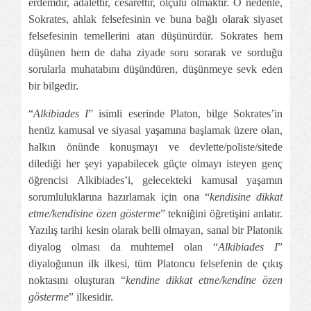
erdemdir, adalettir, cesarettir, ölçülü olmaktır. O nedenle,
Sokrates, ahlak felsefesinin ve buna bağlı olarak siyaset
felsefesinin temellerini atan düşünürdür. Sokrates hem
düşünen hem de daha ziyade soru sorarak ve sorduğu
sorularla muhatabını düşündüren, düşünmeye sevk eden
bir bilgedir.
“
Alkibiades I
” isimli eserinde Platon, bilge Sokrates’in
henüz kamusal ve siyasal yaşamına başlamak üzere olan,
halkın önünde konuşmayı ve devlette/poliste/sitede
dilediği her şeyi yapabilecek güçte olmayı isteyen genç
öğrencisi Alkibiades’i, gelecekteki kamusal yaşamın
sorumluluklarına hazırlamak için ona “
kendisine dikkat
etme/kendisine özen gösterme
” tekniğini öğretişini anlatır.
Yazılış tarihi kesin olarak belli olmayan, sanal bir Platonik
diyalog olması da muhtemel olan “
Alkibiades I
”
diyaloğunun ilk ilkesi, tüm Platoncu felsefenin de çıkış
noktasını oluşturan “
kendine dikkat etme/kendine özen
gösterme
” ilkesidir.