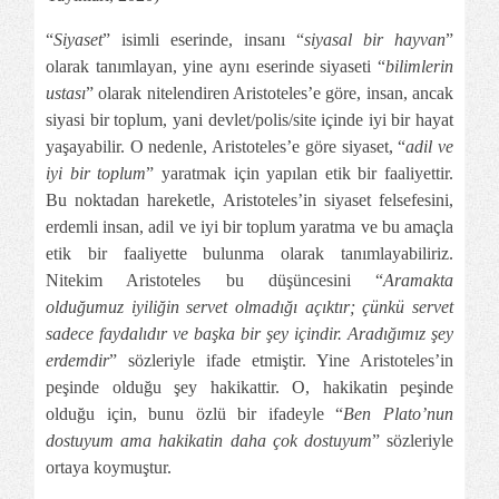
“
Siyaset
” isimli eserinde, insanı “
siyasal bir hayvan
”
olarak tanımlayan, yine aynı eserinde siyaseti “
bilimlerin
ustası
” olarak nitelendiren Aristoteles’e göre, insan, ancak
siyasi bir toplum, yani devlet/polis/site içinde iyi bir hayat
yaşayabilir. O nedenle, Aristoteles’e göre siyaset, “
adil ve
iyi bir toplum
” yaratmak için yapılan etik bir faaliyettir.
Bu noktadan hareketle, Aristoteles’in siyaset felsefesini,
erdemli insan, adil ve iyi bir toplum yaratma ve bu amaçla
etik bir faaliyette bulunma olarak tanımlayabiliriz.
Nitekim Aristoteles bu düşüncesini “
Aramakta
olduğumuz iyiliğin servet olmadığı açıktır; çünkü servet
sadece faydalıdır ve başka bir şey içindir. Aradığımız şey
erdemdir
” sözleriyle ifade etmiştir. Yine Aristoteles’in
peşinde olduğu şey hakikattir. O, hakikatin peşinde
olduğu için, bunu özlü bir ifadeyle “
Ben Plato’nun
dostuyum ama hakikatin daha çok dostuyum
” sözleriyle
ortaya koymuştur.