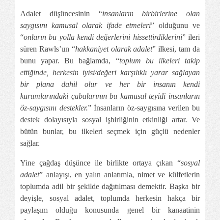
Adalet düşüncesinin “
insanların birbirlerine olan
saygısını kamusal olarak ifade etmeleri
” olduğunu ve
“
onların bu yolla kendi değerlerini hissettirdiklerini
” ileri
süren Rawls’un “
hakkaniyet olarak adalet
” ilkesi, tam da
bunu yapar. Bu bağlamda, “
toplum bu ilkeleri takip
ettiğinde, herkesin iyisi/değeri karşılıklı yarar sağlayan
bir plana dahil olur ve her bir insanın kendi
kurumlarındaki çabalarının bu kamusal teyidi insanların
öz-saygısını destekler.
” İnsanların öz-saygısına verilen bu
destek dolayısıyla sosyal işbirliğinin etkinliği artar. Ve
bütün bunlar, bu ilkeleri seçmek için güçlü nedenler
sağlar.
Yine çağdaş düşünce ile birlikte ortaya çıkan “
sosyal
adalet
” anlayışı, en yalın anlatımla, nimet ve külfetlerin
toplumda adil bir şekilde dağıtılması demektir. Başka bir
deyişle, sosyal adalet, toplumda herkesin hakça bir
paylaşım olduğu konusunda genel bir kanaatinin