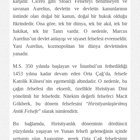
karşıdır. Cicero gibi Stoacı Felsefeyi benimseyen ve
savunan Aurelius, devletin ve devletin kanunlarının
üstünde olan doğal bir kanun, doğal bir hukuk olduğu
fikrindedir. Ona göre, tek bir dünya, tek bir akıl, tek bir
hakikat, tek bir Tanrı vardır. O nedenle, Marcus
Aurelius’un devlet anlayışı ve siyaset felsefesi evrenseldir.
Yani Aurelius, kozmopolitan bir dünya devletinden
yanadır.
M.S. 350 yılında başlayan ve İstanbul’un fethedildiği
1453 yılına kadar devam eden Orta Çağ’da, felsefe
Katolik Kilisesi’nin egemenliği altındadır. O nedenle, bu
çağın felsefesi din eksenli, özellikle Hıristiyan Dini
yönelimli bir felsefedir. Nitekim değerli felsefeci Macit
Gökberk, bu dönem felsefesini “
Hıristiyanlaştırılmış
Antik Felsefe
” olarak isimlendirir.
Bu bağlamda, Hıristiyanlık döneminin dördüncü
yüzyılında yaşayan ve Yunan felsefi geleneğinin içinde
yetişmiş olan Augustine, gerek Orta Çağ felsefesinin