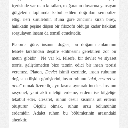
içerisinde var olan kuralları, mağaranın duvarına yansıyan
gölgelerin toplumda kabul edilen doğruları sembolize
ettiği ileri sürülebilir. Buna göre zincirini kıran birey,
hakikatin peşine düşen bir filozofu olduğu kadar hakikati
sorgulayan insanı da temsil etmektedir.
Platon’a göre, insanın doğası, bu doğanın anlamının
felsefe tarafından deşifre edilmesini gerektiren zor bir
metin gibidir. Ne var ki, felsefe, bir devlet ve siyaset
teorisi geliştirmeden bize tatmin edici bir insan teorisi
veremez. Platon,
Devlet
isimli eserinde, insan ruhunun
doğasına ilişkin görüşlerini, insan ruhunu “
akıl, cesaret ve
arzu
” olmak üzere üç ayrı kısma ayırarak inceler. İnsanın
rasyonel, yani akli niteliği erdeme, erdem ise bilgeliğe
tekabül eder. Cesaret, ruhun cesur kısmına ait erdemi
oluşturur. Ölçülü olmak, ruhun arzu bölümünün
erdemidir. Adalet ruhun bu bölümlerinin arasındaki
ahenktir.