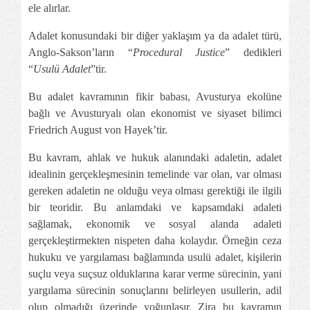
ele alırlar.
Adalet konusundaki bir diğer yaklaşım ya da adalet türü,
Anglo-Sakson’ların “
Procedural Justice
” dedikleri
“
Usulü Adalet
”tir.
Bu adalet kavramının fikir babası, Avusturya ekolüne
bağlı ve Avusturyalı olan ekonomist ve siyaset bilimci
Friedrich August von Hayek’tir.
Bu kavram, ahlak ve hukuk alanındaki adaletin, adalet
idealinin gerçekleşmesinin temelinde var olan, var olması
gereken adaletin ne olduğu veya olması gerektiği ile ilgili
bir teoridir. Bu anlamdaki ve kapsamdaki adaleti
sağlamak, ekonomik ve sosyal alanda adaleti
gerçekleştirmekten nispeten daha kolaydır. Örneğin ceza
hukuku ve yargılaması bağlamında usulü adalet, kişilerin
suçlu veya suçsuz olduklarına karar verme sürecinin, yani
yargılama sürecinin sonuçlarını belirleyen usullerin, adil
olup olmadığı üzerinde yoğunlaşır. Zira bu kavramın