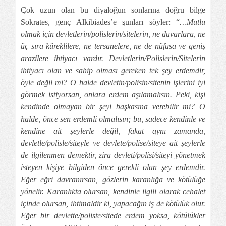
Çok uzun olan bu diyaloğun sonlarına doğru bilge
Sokrates, genç Alkibiades’e şunları söyler: “
…Mutlu
olmak için devletlerin/polislerin/sitelerin, ne duvarlara, ne
üç sıra küreklilere, ne tersanelere, ne de nüfusa ve geniş
arazilere ihtiyacı vardır. Devletlerin/Polislerin/Sitelerin
ihtiyacı olan ve sahip olması gereken tek şey erdemdir,
öyle değil mi? O halde devletin/polisin/sitenin işlerini iyi
görmek istiyorsan, onlara erdem aşılamalısın. Peki, kişi
kendinde olmayan bir şeyi başkasına verebilir mi? O
halde, önce sen erdemli olmalısın; bu, sadece kendinle ve
kendine ait şeylerle değil, fakat aynı zamanda,
devletle/polisle/siteyle ve devlete/polise/siteye ait şeylerle
de ilgilenmen demektir, zira devleti/polisi/siteyi yönetmek
isteyen kişiye bilgiden önce gerekli olan şey erdemdir.
Eğer eğri davranırsan, gözlerin karanlığa ve kötülüğe
yönelir. Karanlıkta olursan, kendinle ilgili olarak cehalet
içinde olursan, ihtimaldir ki, yapacağın iş de kötülük olur.
Eğer bir devlette/poliste/sitede erdem yoksa, kötülükler