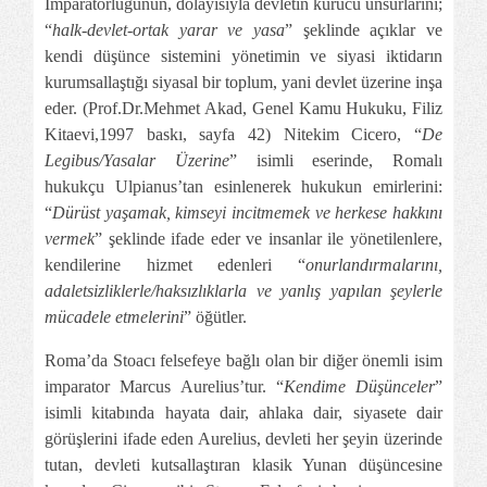
İmparatorluğunun, dolayısıyla devletin kurucu unsurlarını;
“
halk-devlet-ortak yarar ve yasa
” şeklinde açıklar ve
kendi düşünce sistemini yönetimin ve siyasi iktidarın
kurumsallaştığı siyasal bir toplum, yani devlet üzerine inşa
eder. (
Prof.Dr.Mehmet
Akad, Genel Kamu Hukuku, Filiz
Kitaevi,1997 baskı, sayfa 42) Nitekim Cicero, “
De
Legibus/Yasalar Üzerine
” isimli eserinde, Romalı
hukukçu Ulpianus’tan esinlenerek hukukun emirlerini:
“
Dürüst yaşamak, kimseyi incitmemek ve herkese hakkını
vermek
” şeklinde ifade eder ve insanlar ile yönetilenlere,
kendilerine hizmet edenleri “
onurlandırmalarını,
adaletsizliklerle/haksızlıklarla ve yanlış yapılan şeylerle
mücadele etmelerini
” öğütler.
Roma’da Stoacı felsefeye bağlı olan bir diğer önemli isim
imparator Marcus Aurelius’tur. “
Kendime Düşünceler
”
isimli kitabında hayata dair, ahlaka dair, siyasete dair
görüşlerini ifade eden Aurelius, devleti her şeyin üzerinde
tutan, devleti kutsallaştıran klasik Yunan düşüncesine