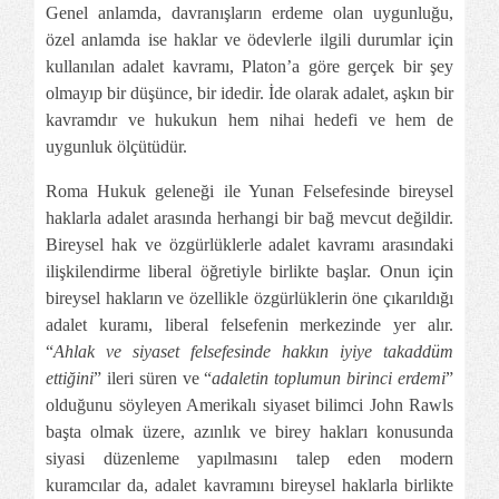
Genel anlamda, davranışların erdeme olan uygunluğu,
özel anlamda ise haklar ve ödevlerle ilgili durumlar için
kullanılan adalet kavramı, Platon’a göre gerçek bir şey
olmayıp bir düşünce, bir idedir. İde olarak adalet, aşkın bir
kavramdır ve hukukun hem nihai hedefi ve hem de
uygunluk ölçütüdür.
Roma Hukuk geleneği ile Yunan Felsefesinde bireysel
haklarla adalet arasında herhangi bir bağ mevcut değildir.
Bireysel hak ve özgürlüklerle adalet kavramı arasındaki
ilişkilendirme liberal öğretiyle birlikte başlar. Onun için
bireysel hakların ve özellikle özgürlüklerin öne çıkarıldığı
adalet kuramı, liberal felsefenin merkezinde yer alır.
“
Ahlak ve siyaset felsefesinde hakkın iyiye takaddüm
ettiğini
” ileri süren ve “
adaletin toplumun birinci erdemi
”
olduğunu söyleyen Amerikalı siyaset bilimci John Rawls
başta olmak üzere, azınlık ve birey hakları konusunda
siyasi düzenleme yapılmasını talep eden modern
kuramcılar da, adalet kavramını bireysel haklarla birlikte