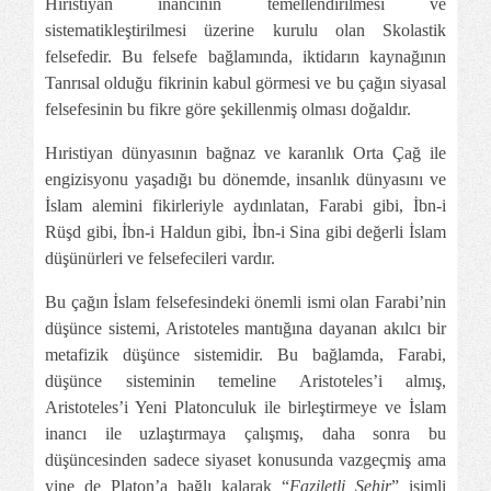
Hıristiyan inancının temellendirilmesi ve
sistematikleştirilmesi üzerine kurulu olan Skolastik
felsefedir. Bu felsefe bağlamında, iktidarın kaynağının
Tanrısal olduğu fikrinin kabul görmesi ve bu çağın siyasal
felsefesinin bu fikre göre şekillenmiş olması doğaldır.
Hıristiyan dünyasının bağnaz ve karanlık Orta Çağ ile
engizisyonu yaşadığı bu dönemde, insanlık dünyasını ve
İslam alemini fikirleriyle aydınlatan, Farabi gibi, İbn-i
Rüşd gibi, İbn-i Haldun gibi, İbn-i Sina gibi değerli İslam
düşünürleri ve felsefecileri vardır.
Bu çağın İslam felsefesindeki önemli ismi olan Farabi’nin
düşünce sistemi, Aristoteles mantığına dayanan akılcı bir
metafizik düşünce sistemidir. Bu bağlamda, Farabi,
düşünce sisteminin temeline Aristoteles’i almış,
Aristoteles’i Yeni Platonculuk ile birleştirmeye ve İslam
inancı ile uzlaştırmaya çalışmış, daha sonra bu
düşüncesinden sadece siyaset konusunda vazgeçmiş ama
yine de Platon’a bağlı kalarak “
Faziletli Şehir
” isimli