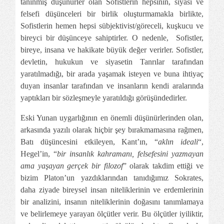
tanınmış düşünürler olan Sofistlerin hepsinin, siyasi ve
felsefi düşünceleri bir birlik oluşturmamakla birlikte,
Sofistlerin hemen hepsi sübjektivist/göreceli, kuşkucu ve
bireyci bir düşünceye sahiptirler. O nedenle, Sofistler,
bireye, insana ve hakikate büyük değer verirler. Sofistler,
devletin, hukukun ve siyasetin Tanrılar tarafından
yaratılmadığı, bir arada yaşamak isteyen ve buna ihtiyaç
duyan insanlar tarafından ve insanların kendi aralarında
yaptıkları bir sözleşmeyle yaratıldığı görüşündedirler.
Eski Yunan uygarlığının en önemli düşünürlerinden olan,
arkasında yazılı olarak hiçbir şey bırakmamasına rağmen,
Batı düşüncesini etkileyen, Kant’ın, “
aklın ideali
“,
Hegel’in, “
bir insanlık kahramanı, felsefesini yazmayan
ama yaşayan gerçek bir filozof
” olarak takdim ettiği ve
bizim Platon’un yazdıklarından tanıdığımız Sokrates,
daha ziyade bireysel insan niteliklerinin ve erdemlerinin
bir analizini, insanın niteliklerinin doğasını tanımlamaya
ve belirlemeye yarayan ölçütler verir. Bu ölçütler iyiliktir,