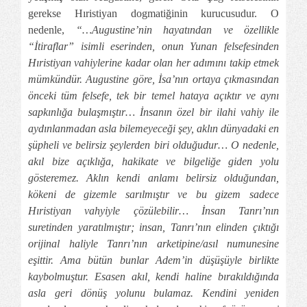
gerekse Hıristiyan dogmatiğinin kurucusudur. O
nedenle,
“…Augustine’nin hayatından ve özellikle
“İtiraflar” isimli eserinden, onun Yunan felsefesinden
Hıristiyan vahiylerine kadar olan her adımını takip etmek
mümkündür. Augustine göre, İsa’nın ortaya çıkmasından
önceki tüm felsefe, tek bir temel hataya açıktır ve aynı
sapkınlığa bulaşmıştır… İnsanın özel bir ilahi vahiy ile
aydınlanmadan asla bilemeyeceği şey, aklın dünyadaki en
şüpheli ve belirsiz şeylerden biri olduğudur… O nedenle,
akıl bize açıklığa, hakikate ve bilgeliğe giden yolu
gösteremez. Aklın kendi anlamı belirsiz olduğundan,
kökeni de gizemle sarılmıştır ve bu gizem sadece
Hıristiyan vahyiyle çözülebilir… İnsan Tanrı’nın
suretinden yaratılmıştır; insan, Tanrı’nın elinden çıktığı
orijinal haliyle Tanrı’nın arketipine/asıl numunesine
eşittir. Ama bütün bunlar Adem’in düşüşüyle birlikte
kaybolmuştur. Esasen akıl, kendi haline bırakıldığında
asla geri dönüş yolunu bulamaz. Kendini yeniden