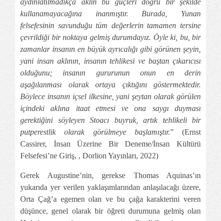
aydınlatılmadıkça aklın bu güçleri doğru bir şekilde
kullanamayacağına inanmıştır. Burada, Yunan
felsefesinin savunduğu tüm değerlerin tamamen tersine
çevrildiği bir noktaya gelmiş durumdayız. Öyle ki, bu, bir
zamanlar insanın en büyük ayrıcalığı gibi görünen şeyin,
yani insan aklının, insanın tehlikesi ve baştan çıkarıcısı
olduğunu; insanın gururunun onun en derin
aşağılanması olarak ortaya çıktığını göstermektedir.
Böylece insanın içsel ilkesine, yani şeytan olarak görülen
içindeki aklına itaat etmesi ve ona saygı duyması
gerektiğini söyleyen Stoacı buyruk, artık tehlikeli bir
putperestlik olarak görülmeye başlamıştır.
” (Ernst
Cassirer, İnsan Üzerine Bir Deneme/İnsan Kültürü
Felsefesi’ne Giriş, , Dorlion Yayınları, 2022)
Gerek Augustine’nin, gerekse Thomas Aquinas’ın
yukarıda yer verilen yaklaşımlarından anlaşılacağı üzere,
Orta Çağ’a egemen olan ve bu çağa karakterini veren
düşünce, genel olarak bir öğreti durumuna gelmiş olan