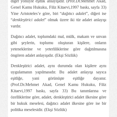
diğer yönüyle eşitlik anlayışıdır. (
Prof.Dr.Mehmet
Akad,
Genel Kamu Hukuku, Filiz Kitaevi,1997 baskı, sayfa 33)
Yine Aristoteles’e göre, biri “
dağıtıcı adalet
”, diğeri ise
“
denkleştirici adalet
” olmak üzere iki tür adalet anlayışı
vardır.
Dağıtıcı adalet, toplumdaki mal, mülk, makam ve unvan
gibi şeylerin, toplumu oluşturan kişilere, onların
yeteneklerine ve yeterliliklerine göre dağıtılmasına
öngören adalet anlayışıdır. (Ekşi Sözlük)
Denkleştirici adalet, aynı durumda olan kişilere aynı
uygulamanın yapılmasıdır. Bu adalet anlayışı sayıca
eşitliğe, yani görünüşte eşitliğe dayanır.
(
Prof.Dr.Mehmet
Akad, Genel Kamu Hukuku, Filiz
Kitaevi,1997 baskı, sayfa 33) Bu tanımlarına ve
özelliklerine göre, adalet, denkleştirici adalet ilkesine göre
bir hukuk meselesi, dağıtıcı adalet ilkesine göre ise bir
politika meselesidir. (Ekşi Sözlük)