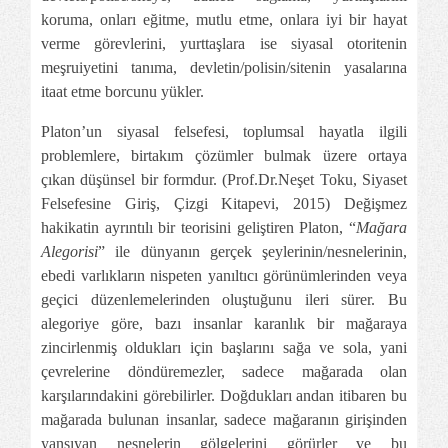
koruma, onları eğitme, mutlu etme, onlara iyi bir hayat
verme görevlerini, yurttaşlara ise siyasal otoritenin
meşruiyetini tanıma, devletin/polisin/sitenin yasalarına
itaat etme borcunu yükler.
Platon’un siyasal felsefesi, toplumsal hayatla ilgili
problemlere, birtakım çözümler bulmak üzere ortaya
çıkan düşünsel bir formdur. (
Prof.Dr.Neşet
Toku, Siyaset
Felsefesine Giriş, Çizgi Kitapevi, 2015) Değişmez
hakikatin ayrıntılı bir teorisini geliştiren Platon, “
Mağara
Alegorisi
” ile dünyanın gerçek şeylerinin/nesnelerinin,
ebedi varlıkların nispeten yanıltıcı görünümlerinden veya
geçici düzenlemelerinden oluştuğunu ileri sürer. Bu
alegoriye göre, bazı insanlar karanlık bir mağaraya
zincirlenmiş oldukları için başlarını sağa ve sola, yani
çevrelerine döndüremezler, sadece mağarada olan
karşılarındakini görebilirler. Doğdukları andan itibaren bu
mağarada bulunan insanlar, sadece mağaranın girişinden
yansıyan nesnelerin gölgelerini görürler ve bu