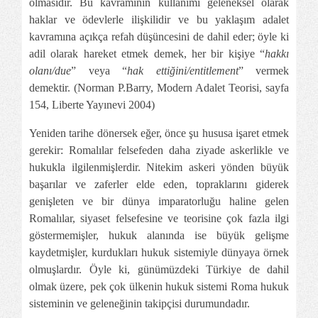
olmasıdır. Bu kavramının kullanımı geleneksel olarak
haklar ve ödevlerle ilişkilidir ve bu yaklaşım adalet
kavramına açıkça refah düşüncesini de dahil eder; öyle ki
adil olarak hareket etmek demek, her bir kişiye “
hakkı
olanı/due
” veya “
hak ettiğini/entitlement
” vermek
demektir. (Norman P.Barry, Modern Adalet Teorisi, sayfa
154, Liberte Yayınevi 2004)
Yeniden tarihe dönersek eğer, önce şu hususa işaret etmek
gerekir: Romalılar felsefeden daha ziyade askerlikle ve
hukukla ilgilenmişlerdir. Nitekim askeri yönden büyük
başarılar ve zaferler elde eden, topraklarını giderek
genişleten ve bir dünya imparatorluğu haline gelen
Romalılar, siyaset felsefesine ve teorisine çok fazla ilgi
göstermemişler, hukuk alanında ise büyük gelişme
kaydetmişler, kurdukları hukuk sistemiyle dünyaya örnek
olmuşlardır. Öyle ki, günümüzdeki Türkiye de dahil
olmak üzere, pek çok ülkenin hukuk sistemi Roma hukuk
sisteminin ve geleneğinin takipçisi durumundadır.