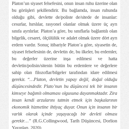
Platon’un siyaset felsefesini, onun insan ruhu üzerine olan
bu görüşleri şekillendirir. Bu bağlamda, insan ruhunda
olduğu gibi, devlette de/poliste de/sitede de insanlar:
cesurlar, hırslılar, rasyonel olanlar olmak üzere üç ayrı
sınıfa ayrılırlar. Platon’a göre, bu sınıflarla bağlantılı olan
bilgelik, cesaret, ölçülülük ve adalet olmak üzere dört ayrı
erdem vardır. Sonuç itibariyle Platon’a göre, siyasetin de,
siyaset felsefesinin de, devletin de, bu ilkeler, bu erdemler,
bu değerler üzerine inşa edilmesi ve hatta
devletin/polisin/sitenin bütün bu erdemlere ve değerlere
sahip olan filozoflar/bilgeler tarafından idare edilmesi
gerekir. “
…Platon, devletin yapay değil, doğal olduğu
düşüncesindedir. Plato’nun bu düşüncesi tek bir insanın
kimseye bağımlı olmaması olgusuna dayanmaktadır. Zira
insan kendi arzularını tatmin etmek için başkalarının
ekonomik hizmetine ihtiyaç duyar. Onun için insanın bir
varlık olarak içinde yaşayacağı bir devleti olması
gerekir…”
(R.G.Collingwood, Tarih Düşüncesi, Dorlion
Yayınları, 2020)