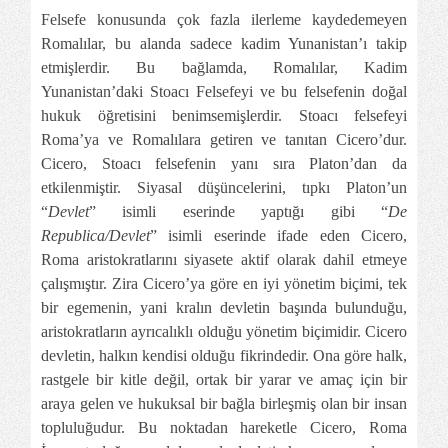
Felsefe konusunda çok fazla ilerleme kaydedemeyen
Romalılar, bu alanda sadece kadim Yunanistan’ı takip
etmişlerdir. Bu bağlamda, Romalılar, Kadim
Yunanistan’daki Stoacı Felsefeyi ve bu felsefenin doğal
hukuk öğretisini benimsemişlerdir. Stoacı felsefeyi
Roma’ya ve Romalılara getiren ve tanıtan Cicero’dur.
Cicero, Stoacı felsefenin yanı sıra Platon’dan da
etkilenmiştir. Siyasal düşüncelerini, tıpkı Platon’un
“
Devlet
” isimli eserinde yaptığı gibi “
De
Republica/Devlet
” isimli eserinde ifade eden Cicero,
Roma aristokratlarını siyasete aktif olarak dahil etmeye
çalışmıştır. Zira Cicero’ya göre en iyi yönetim biçimi, tek
bir egemenin, yani kralın devletin başında bulunduğu,
aristokratların ayrıcalıklı olduğu yönetim biçimidir. Cicero
devletin, halkın kendisi olduğu fikrindedir. Ona göre halk,
rastgele bir kitle değil, ortak bir yarar ve amaç için bir
araya gelen ve hukuksal bir bağla birleşmiş olan bir insan
topluluğudur. Bu noktadan hareketle Cicero, Roma