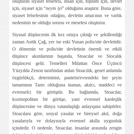
oluşturan siyaset felsefesi, insan için, toplum için, devlet
için, siyaset için “
neyin iyi
” olduğunu araştırır. Buna göre,
siyaset felsefesinin odağını, devletin amacının ve varlık
nedeninin ne olduğu sorusu ve meselesi oluşturur.
Siyasal düşüncenin ilk kez ortaya çıktığı ve şekillendiği
zaman Antik Çağ, yer ise eski Yunan polis/site devletidir.
O dönemin ve polis/site devletinin önemli ve etkili
düşünce akımlarının başında, Stoacılar ve Stocalık
düşüncesi gelir. Temelleri Milattan Önce Üçüncü
Yüzyılda Zenon tarafından atılan Stoacılık, genel anlamda
özgürlükçü, determinist, panteist/evrendeki her şeyin
tamamının Tanrı olduğuna inanan, akılcı, maddeci ve
evrenselci bir görüştür. Bu bağlamda, Stoacılar,
kozmopolitan bir görüşe, yani evrensel kardeşlik
düşüncesine ve dünya vatandaşlığı anlayışına sahiptirler.
Stoacılara göre, sosyal yasalar ve bireysel akıl, doğa
yasalarıyla ve dolayısıyla evrensel akılla uygunluk
içindedir. O nedenle, Stoacılar, insanlar arasında zengin