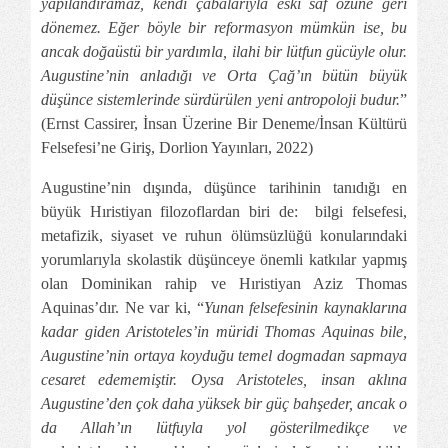
yapılandıramaz, kendi çabalarıyla eski saf özüne geri
dönemez. Eğer böyle bir reformasyon mümkün ise, bu
ancak doğaüstü bir yardımla, ilahi bir lütfun gücüyle olur.
Augustine’nin anladığı ve Orta Çağ’ın bütün büyük
düşünce sistemlerinde sürdürülen yeni antropoloji budur.
”
(Ernst Cassirer, İnsan Üzerine Bir Deneme/İnsan Kültürü
Felsefesi’ne Giriş, Dorlion Yayınları, 2022)
Augustine’nin dışında, düşünce tarihinin tanıdığı en
büyük Hıristiyan filozoflardan biri de: bilgi felsefesi,
metafizik, siyaset ve ruhun ölümsüzlüğü konularındaki
yorumlarıyla skolastik düşünceye önemli katkılar yapmış
olan Dominikan rahip ve Hıristiyan Aziz Thomas
Aquinas’dır. Ne var ki, “
Yunan felsefesinin kaynaklarına
kadar giden Aristoteles’in müridi Thomas Aquinas bile,
Augustine’nin ortaya koyduğu temel dogmadan sapmaya
cesaret edememiştir. Oysa Aristoteles, insan aklına
Augustine’den çok daha yüksek bir güç bahşeder, ancak o
da Allah’ın lütfuyla yol gösterilmedikçe ve