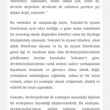
önlenemez. Alkibiades, mutlu olmak için, senin de,
devletin de/polisin de/sitenin de edinmesi gereken şey
iktidar değil, erdemdir.”
Bu metinden de anlaşılacağı üzere, Sokrates’in siyaset
felsefesinin ayırt edici özelliği, o güne kadar entelektüel
bir monolog olarak düşünülen felsefeyi onun bir diyaloga
dönüştürmüş olmasıdır. Sokrates’in siyaset felsefesi, onun
ahlak felsefesine dayanır ve bu da siyaset felsefesinin
genel ilgi ve inceleme alanı olan devletin/polisin/sitenin
şekillenmesi üzerine kuruludur. Sokrates’e göre,
devletin/polisin/sitenin varlık nedeni, sadece yurttaşlarının
hayatlarını korumak ve güvence altına almak değil,
yurttaşların mutluluğunu sağlamak, onlara iyi bir hayat
vermek, onları iyi yurttaşlar olarak yetiştirmek, ahlaklı ve
erdemli bir insan yapmaktır.
Sokrates, devlet/polis/site ile yurttaşları arasındaki ilişkinin
bir sözleşmeye dayandığı düşüncesindedir. Bu sözleşme,
devlete/polise/siteye, adaleti sağlama, yurttaşlarını