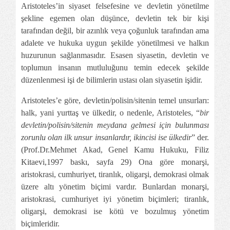
Aristoteles’in siyaset felsefesine ve devletin yönetilme
şekline egemen olan düşünce, devletin tek bir kişi
tarafından değil, bir azınlık veya çoğunluk tarafından ama
adalete ve hukuka uygun şekilde yönetilmesi ve halkın
huzurunun sağlanmasıdır. Esasen siyasetin, devletin ve
toplumun insanın mutluluğunu temin edecek şekilde
düzenlenmesi işi de bilimlerin ustası olan siyasetin işidir.
Aristoteles’e göre, devletin/polisin/sitenin temel unsurları:
halk, yani yurttaş ve ülkedir, o nedenle, Aristoteles, “
bir
devletin/polisin/sitenin meydana gelmesi için bulunması
zorunlu olan ilk unsur insanlardır, ikincisi ise ülkedir
” der.
(
Prof.Dr.Mehmet
Akad, Genel Kamu Hukuku, Filiz
Kitaevi,1997 baskı, sayfa 29) Ona göre monarşi,
aristokrasi, cumhuriyet, tiranlık, oligarşi, demokrasi olmak
üzere altı yönetim biçimi vardır. Bunlardan monarşi,
aristokrasi, cumhuriyet iyi yönetim biçimleri; tiranlık,
oligarşi, demokrasi ise kötü ve bozulmuş yönetim
biçimleridir.