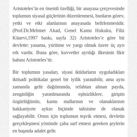
Aristoteles’in en önemli özelliği, bir anayasa çerçevesinde
toplumun siyasal güçlerinin düzenlenmesi, bunların görev,
yetki ve etki alanlarının anayasada belirlenmesidir.
(
Prof.Dr.Mehmet
Akad, Genel Kamu Hukuku, Filiz
Kitaevi,1997 baskı, sayfa 32) Aristoteles’e göre bir
devlette: yasama, yürütme ve yargı olmak üzere üç ayrı
erk vardır. Buna göre, kuvvetler ayrılığı ilkesinin fikir
babası Aristoteles’tir.
Bir toplumun yasaları, siyasi iktidarların uyguladıkları
iktisadi politikalar genel bir iyilik yaratabilir, ama aynı
zamanda gelir dağılımında, refahtan alınan payda,
zenginliğin yaratılmasında eşitsizliklere, girişim
özgürlüğünün, kamu mallarının ve olanaklarının
hakkaniyete aykırı biçimde tahsisine de olanak
sağlayabilir. Onun için toplumun teşvik etmesi, devletin
gerçekleşmesi yönünde çaba sarf etmesi gereken şeylerin
en başında adalet gelir.