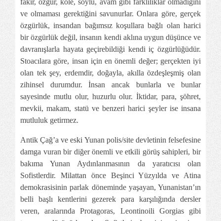
fakir, özgür, köle, soylu, avam gibi farklılıklar olmadığını
ve olmaması gerektiğini savunurlar. Onlara göre, gerçek
özgürlük, insandan bağımsız koşullara bağlı olan harici
bir özgürlük değil, insanın kendi aklına uygun düşünce ve
davranışlarla hayata geçirebildiği kendi iç özgürlüğüdür.
Stoacılara göre, insan için en önemli değer; gerçekten iyi
olan tek şey, erdemdir, doğayla, akılla özdeşleşmiş olan
zihinsel durumdur. İnsan ancak bunlarla ve bunlar
sayesinde mutlu olur, huzurlu olur. İktidar, para, şöhret,
mevkii, makam, statü ve benzeri harici şeyler ise insana
mutluluk getirmez.
Antik Çağ’a ve eski Yunan polis/site devletinin felsefesine
damga vuran bir diğer önemli ve etkili görüş sahipleri, bir
bakıma Yunan Aydınlanmasının da yaratıcısı olan
Sofistlerdir. Milattan önce Beşinci Yüzyılda ve Atina
demokrasisinin parlak döneminde yaşayan, Yunanistan’ın
belli başlı kentlerini gezerek para karşılığında dersler
veren, aralarında Protagoras, Leontinoili Gorgias gibi