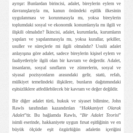
ayrışır: Bunlardan birincisi, adalet, bireylerin eylem ve
davranışlarıyla mı, kanun önündeki eşitlik ilkesinin
uygulanması ve korunmasıyla mı, yoksa bireylerin
toplumdaki sosyal ve ekonomik konumlarıyla mı ilgili ve
ilişkili olmalıdır? İkincisi, adalet, kurumlarla, kurumların
yapıları ve yapılanmasıyla mı, yoksa kurallar, şekiller,
usuller ve süreçlerle mi ilgili olmalıdır? Usulü adalet
anlayışına göre adalet, sadece bireylerin kişisel eylem ve
faaliyetleriyle ilgili olan bir kavram ve değerdir. Adalet,
insanların, sosyal sınıfların ve zümrelerin, sosyal ve
siyasal pozisyonların arasındaki gelir, statü, refah,
mülkiyet temelindeki ilişkilere, bunların dağıtımındaki
eşitsizliklere atfedilebilecek bir kavram ve değer değildir.
Bir diğer adalet türü, hukuk ve siyaset bilimine, John
Rawls tarafından kazandırılan “
Hakkaniyet Olarak
Adalet
”tir. Bu bağlamda Rawls, “
Bir Adalet Teorisi
”
isimli eserinde, hakkaniyete uygun fırsat eşitliğinin ve en
büyük ölçüde eşit özgürlüğün adaletin içeriğini