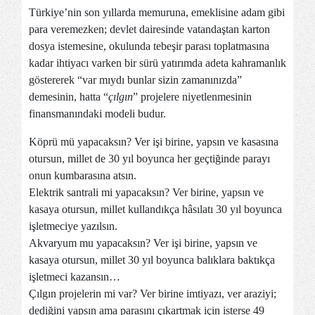
Türkiye’nin son yıllarda memuruna, emeklisine adam gibi
para veremezken; devlet dairesinde vatandaştan karton
dosya istemesine, okulunda tebeşir parası toplatmasına
kadar ihtiyacı varken bir sürü yatırımda adeta kahramanlık
göstererek “var mıydı bunlar sizin zamanınızda”
demesinin, hatta “
çılgın
” projelere niyetlenmesinin
finansmanındaki modeli budur.
Köprü mü yapacaksın? Ver işi birine, yapsın ve kasasına
otursun, millet de 30 yıl boyunca her geçtiğinde parayı
onun kumbarasına atsın.
Elektrik santrali mi yapacaksın? Ver birine, yapsın ve
kasaya otursun, millet kullandıkça hâsılatı 30 yıl boyunca
işletmeciye yazılsın.
Akvaryum mu yapacaksın? Ver işi birine, yapsın ve
kasaya otursun, millet 30 yıl boyunca balıklara baktıkça
işletmeci kazansın…
Çılgın projelerin mi var? Ver birine imtiyazı, ver araziyi;
dediğini yapsın ama parasını çıkartmak için isterse 49