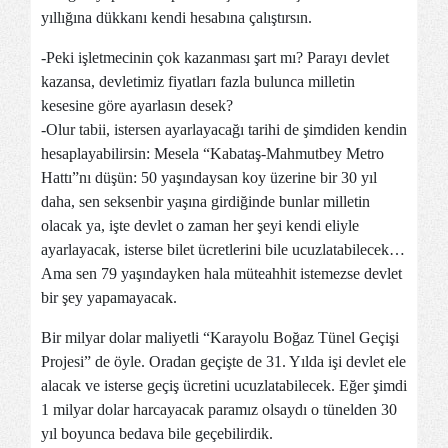
yıllığına dükkanı kendi hesabına çalıştırsın.
-Peki işletmecinin çok kazanması şart mı? Parayı devlet
kazansa, devletimiz fiyatları fazla bulunca milletin
kesesine göre ayarlasın desek?
-Olur tabii, istersen ayarlayacağı tarihi de şimdiden kendin
hesaplayabilirsin: Mesela “Kabataş-Mahmutbey Metro
Hattı”nı düşün: 50 yaşındaysan koy üzerine bir 30 yıl
daha, sen seksenbir yaşına girdiğinde bunlar milletin
olacak ya, işte devlet o zaman her şeyi kendi eliyle
ayarlayacak, isterse bilet ücretlerini bile ucuzlatabilecek…
Ama sen 79 yaşındayken hala müteahhit istemezse devlet
bir şey yapamayacak.
Bir milyar dolar maliyetli “Karayolu Boğaz Tünel Geçişi
Projesi” de öyle. Oradan geçişte de 31. Yılda işi devlet ele
alacak ve isterse geçiş ücretini ucuzlatabilecek. Eğer şimdi
1 milyar dolar harcayacak paramız olsaydı o tünelden 30
yıl boyunca bedava bile geçebilirdik.