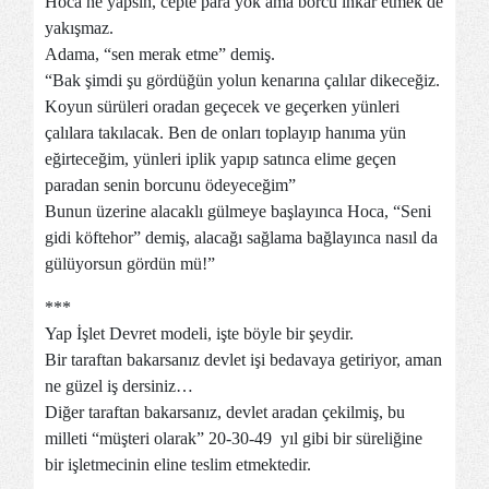
Hoca ne yapsın, cepte para yok ama borcu inkar etmek de
yakışmaz.
Adama, “sen merak etme” demiş.
“Bak şimdi şu gördüğün yolun kenarına çalılar dikeceğiz.
Koyun sürüleri oradan geçecek ve geçerken yünleri
çalılara takılacak. Ben de onları toplayıp hanıma yün
eğirteceğim, yünleri iplik yapıp satınca elime geçen
paradan senin borcunu ödeyeceğim”
Bunun üzerine alacaklı gülmeye başlayınca Hoca, “Seni
gidi köftehor” demiş, alacağı sağlama bağlayınca nasıl da
gülüyorsun gördün mü!”
***
Yap İşlet Devret modeli, işte böyle bir şeydir.
Bir taraftan bakarsanız devlet işi bedavaya getiriyor, aman
ne güzel iş dersiniz…
Diğer taraftan bakarsanız, devlet aradan çekilmiş, bu
milleti “müşteri olarak” 20-30-49 yıl gibi bir süreliğine
bir işletmecinin eline teslim etmektedir.