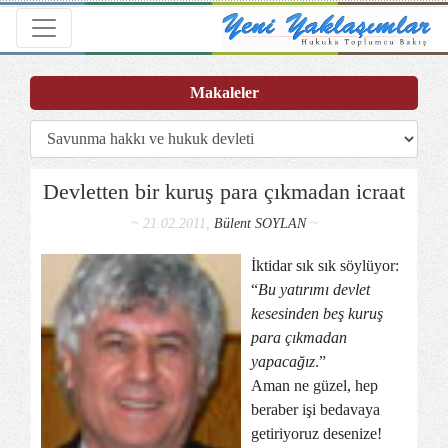
Toggle navigation
Makaleler
Devletten bir kuruş para çıkmadan icraat
~ 21.02.2011,
Bülent SOYLAN
~
İktidar sık sık söylüyor:
“
Bu yatırımı devlet
kesesinden beş kuruş
para çıkmadan
yapacağız
.”
Aman ne güzel, hep
beraber işi bedavaya
getiriyoruz desenize!