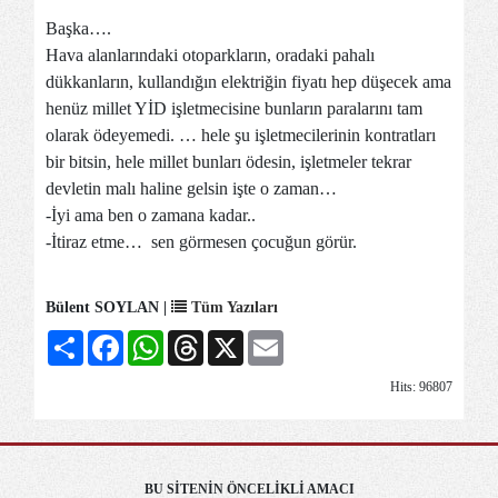
Başka….
Hava alanlarındaki otoparkların, oradaki pahalı
dükkanların, kullandığın elektriğin fiyatı hep düşecek ama
henüz millet YİD işletmecisine bunların paralarını tam
olarak ödeyemedi. … hele şu işletmecilerinin kontratları
bir bitsin, hele millet bunları ödesin, işletmeler tekrar
devletin malı haline gelsin işte o zaman…
-İyi ama ben o zamana kadar..
-İtiraz etme… sen görmesen çocuğun görür.
Bülent SOYLAN |
Tüm Yazıları
Share
Facebook
WhatsApp
Threads
X
Email
Hits: 96807
BU SİTENİN ÖNCELİKLİ AMACI