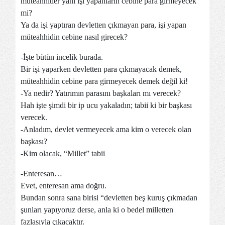
müteahhitler yani işi yapanların cebine para girmeyecek
mi?
Ya da işi yaptıran devletten çıkmayan para, işi yapan
müteahhidin cebine nasıl girecek?
-İşte bütün incelik burada.
Bir işi yaparken devletten para çıkmayacak demek,
müteahhidin cebine para girmeyecek demek değil ki!
-Ya nedir? Yatırımın parasını başkaları mı verecek?
Hah işte şimdi bir ip ucu yakaladın; tabii ki bir başkası
verecek.
-Anladım, devlet vermeyecek ama kim o verecek olan
başkası?
-Kim olacak, “Millet” tabii
-Enteresan…
Evet, enteresan ama doğru.
Bundan sonra sana birisi “devletten beş kuruş çıkmadan
şunları yapıyoruz derse, anla ki o bedel milletten
fazlasıyla çıkacaktır.