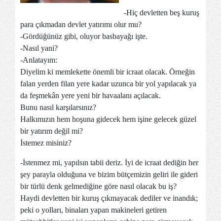
-Hiç devletten beş kuruş
para çıkmadan devlet yatırımı olur mu?
-Gördüğünüz gibi, oluyor basbayağı işte.
-Nasıl yani?
-Anlatayım:
Diyelim ki memlekette önemli bir icraat olacak. Örneğin
falan yerden filan yere kadar uzunca bir yol yapılacak ya
da feşmekân yere yeni bir havaalanı açılacak.
Bunu nasıl karşılarsınız?
Halkımızın hem hoşuna gidecek hem işine gelecek güzel
bir yatırım değil mi?
İstemez misiniz?
-İstenmez mi, yapılsın tabii deriz. İyi de icraat dediğin her
şey parayla olduğuna ve bizim bütçemizin geliri ile gideri
bir türlü denk gelmediğine göre nasıl olacak bu iş?
Haydi devletten bir kuruş çıkmayacak dediler ve inandık;
peki o yolları, binaları yapan makineleri getiren