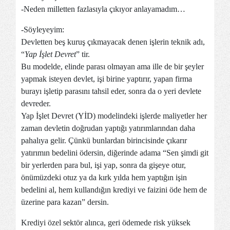
-Neden milletten fazlasıyla çıkıyor anlayamadım…
-Söyleyeyim:
Devletten beş kuruş çıkmayacak denen işlerin teknik adı,
“
Yap İşlet Devret
” tir.
Bu modelde, elinde parası olmayan ama ille de bir şeyler
yapmak isteyen devlet, işi birine yaptırır, yapan firma
burayı işletip parasını tahsil eder, sonra da o yeri devlete
devreder.
Yap İşlet Devret (YİD) modelindeki işlerde maliyetler her
zaman devletin doğrudan yaptığı yatırımlarından daha
pahalıya gelir. Çünkü bunlardan birincisinde çıkarır
yatırımın bedelini ödersin, diğerinde adama “Sen şimdi git
bir yerlerden para bul, işi yap, sonra da gişeye otur,
önümüzdeki otuz ya da kırk yılda hem yaptığın işin
bedelini al, hem kullandığın krediyi ve faizini öde hem de
üzerine para kazan” dersin.
Krediyi özel sektör alınca, geri ödemede risk yüksek