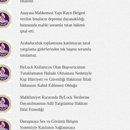
İhlalidir.'
Anayasa Mahkemesi Yapı Kayıt Belgesi
verilen binaların depreme dayanaklılığı
hususunda maliki sorumlu tutan hükmü
iptal etti.
Arabuluculuk toplantısına katılmayan taraf
yargılama giderlerinden tek başına sorumlu
tutulamaz.
ByLock Kullanıcısı Olan Başvurucunun
Tutuklamanın Hukuki Olmaması Nedeniyle
Kişi Hürriyeti ve Güvenliği Hakkının İhlali
İddiasının Kabul Edilemez Olduğu
Mahkûmiyet Kararında ByLock Verilerine
Dayanılmasının Adil Yargılanma Hakkını
İhlal Etmediği
Duruşmaya Ses ve Görüntü Bilişim
Sistemiyle Katılımın Sağlanmaya