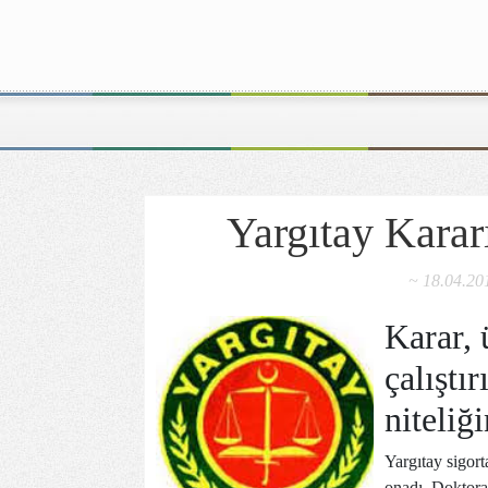
Yargıtay Kararı
~ 18.04.20
Karar, 
çalıştır
niteliğ
Yargıtay sigorta
onadı. Doktora