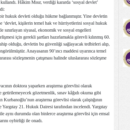
kullandı. Hâkim Mısır, verdiği kararda ‘sosyal devlet’
di:
bir hukuk devleti olduğu hükme bağlanmıştır. Yine devletin
 ‘devlet, kişilerin temel hak ve hürriyetlerini sosyal hukuk
tle sınırlayan siyasal, ekonomik ve sosyal engelleri
işmesi için gerekli şartları hazırlamakla görevli kılınmış 60.
ip olduğu, devletin bu güvenliği sağlayacak tedbirleri alıp,
e öngörülmüştür. Anayasanın 90’ıncı maddesi uyarınca temel
rarası sözleşmenin çatışması halinde uluslararası sözleşme
cının doktora yaparken araştırma görevlisi olarak
rine getirilemeyecek gözetmenlik, sınav kâğıdı okuma gibi
çin Kurbanoğlu’nun araştırma görevlisi olarak çalıştığının
se Yargıtay 21. Hukuk Dairesi tarafından incelendi. Yargıtay
e aynı durumda olan binlerce araştırma görevlisi için emsal
ını oybirliği ile onadı.