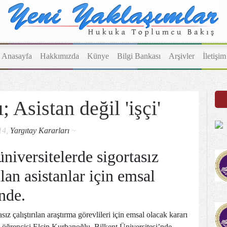
Anasayfa
Hakkımızda
Künye
Bilgi Bankası
Arşivler
İletişim
; Asistan değil 'işçi'
14,
Yargıtay Kararları
~
üniversitelerde sigortasız
ılan asistanlar için emsal
inde.
sız çalıştırılan araştırma görevlileri için emsal olacak kararı
 öğrencisi Elçin Kurbanoğlu, Bilkent Üniversitesi’nde