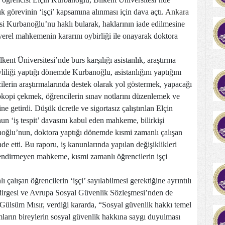
lık görevinin ‘işçi’ kapsamına alınması için dava açtı.
Ankara
Kurbanoğlu’nu haklı bularak, haklarının iade edilmesine
 yerel mahkemenin kararını oybirliği ile onayarak doktora
nt Üniversitesi’nde burs karşılığı asistanlık, araştırma
liliği yaptığı dönemde Kurbanoğlu, asistanlığını yaptığını
ilerin araştırmalarında destek olarak yol göstermek, yapacağı
tokopi çekmek, öğrencilerin sınav notlarını düzenlemek ve
ine getirdi. Düşük ücretle ve sigortasız çalıştırılan Elçin
un ‘iş tespit’ davasını kabul eden mahkeme, bilirkişi
noğlu’nun, doktora yaptığı dönemde kısmi zamanlı çalışan
de etti. Bu raporu, iş kanunlarında yapılan değişiklikleri
rlendirmeyen mahkeme, kısmi zamanlı öğrencilerin işçi
alışan öğrencilerin ‘işçi’ sayılabilmesi gerektiğine ayrıntılı
ildirgesi ve Avrupa Sosyal Güvenlik Sözleşmesi’nden de
ülsüm Mısır, verdiği kararda, “Sosyal güvenlik hakkı temel
mların bireylerin sosyal güvenlik hakkına saygı duyulması