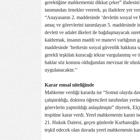
gerektiğine mahkememiz dikkat çeker” ifadesini 
tanımından örnekler vererek, şu ifadelere yer ver
“Anayasanın 2. maddesinde ‘devletin sosyal ve 
amaç ve görevlerini tanımlayan 5. maddesinde ise
devleti ve adalet ilkeleri ile bağdaşmayacak sure
kaldırmak, insanın maddi ve manevi varlığının gel
maddesinde ‘herkesin sosyal güvenlik hakkına sah
gerekli teşkilatı kuracağı tekrar vurgulanmış v
haklar söz konusu olduğundan mevzuat ile ulusla
uygulanacaktır.’’
Karar emsal niteliğinde
Mahkeme verdiği kararda ise “Somut olayda dava
çalıştırıldığı, doktora öğrencileri tarafından ye
görevlerin yaptırıldığı anlaşılmıştır” diyerek, El
tespitine karar verdi. Yerel mahkemenin kararı i
21. Hukuk Dairesi, geçen günlerde Kurbanoğlu il
teşkil edecek olan davada yerel mahkemenin karar