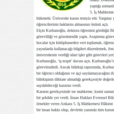
yaptığı asistan
5.
İş
Mahkemesi 
hükmetti. Üniversite kararı temyiz etti. Yargıtay
öğrencilerinin haklarını almasının önünü açtı.
Elçin Kurbanoğlu, doktora öğrenimi gördüğü Bilke
görevliliği ve gözetmenlik yaptı. Araştırma görev
hocalar için kütüphaneden veri toplamak, öğrenc
yayınlarda kullanacağı bilgileri düzenlemek, fo
üniversitenin verdiği idari işler gibi görevleri yer
Kurbanoğlu, ‘iş tespit’ davası açtı. Kurbanoğlu’n
görevlendirdi. Ancak bilirkişi raporunda, Kurba
bir öğrenci olduğunu ve işçi sayılamayacağını ifa
bilirkişinin dikkate almadığı gerekçesiyle değe
sayılabileceği kararını verdi.
Kararın gerekçesinde ise mahkeme, kısmi zamanlı ç
bir şekilde yer verdi. İnsan Hakları Evrensel B
örnekler veren Ankara 5. İş Mahkemesi Hâkimi G
bir insan hakkı olup, devletin yanında tüm kuru